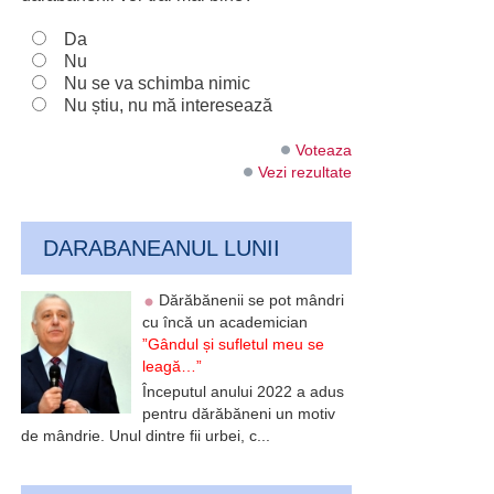
Da
Nu
Nu se va schimba nimic
Nu știu, nu mă interesează
Voteaza
Vezi rezultate
DARABANEANUL LUNII
Dărăbănenii se pot mândri
cu încă un academician
”Gândul și sufletul meu se
leagă…”
Începutul anului 2022 a adus
pentru dărăbăneni un motiv
de mândrie. Unul dintre fii urbei, c...