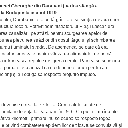
nesei Gheorghe din Darabani (partea stângă a
at la Budapesta în anul 1919
.
oiului, Darabaniul era un târg în care se simțea nevoia unor
structura locală. Potrivit administratorului Plășii Lascăr, era
rea canalizării pe străzi, pentru scurgearea apelor de
punea pietruirea străzilor din dosul târgului și schimbarea
gurau iluminatul stradal. De asemenea, se pare că era
 localuri adecvate pentru vânzarea alimentelor de primă
să întrunească regulile de igienă cerute. Pâinea se scumpea
 iar primarul era acuzat că nu depune eforturi pentru a-i
cianți și a-i obliga să respecte prețurile impuse.
e devenise o realitate zilnică. Controalele făcute de
anumită indolență la Darabani în 1916. Cu puțin timp înainte
 câțiva kilometri, primarul nu se ocupa să respecte legea
ulile privind combaterea epidemiilor de tifos, tuse convulsivă și