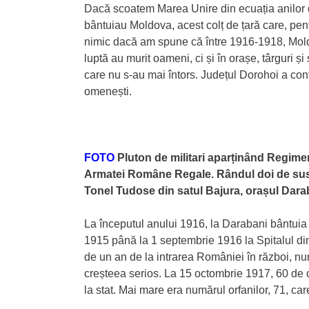
Dacă scoatem Marea Unire din ecuația anilor d
bântuiau Moldova, acest colț de țară care, pen
nimic dacă am spune că între 1916-1918, Moldo
luptă au murit oameni, ci și în orașe, târguri și
care nu s-au mai întors. Județul Dorohoi a contri
omenești.
FOTO
Pluton de militari aparținând Regimen
Armatei Române Regale. Rândul doi de sus, al
Tonel Tudose din satul Bajura, orașul Dara
La începutul anului 1916, la Darabani bântuia 
1915 până la 1 septembrie 1916 la Spitalul di
de un an de la intrarea României în război, nu
creșteea serios. La 15 octombrie 1917, 60 de 
la stat. Mai mare era numărul orfanilor, 71, car