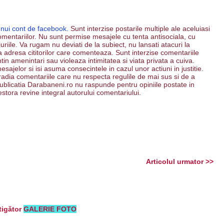
unui cont de facebook.
Sunt interzise postarile multiple ale aceluiasi
mentariilor. Nu sunt permise mesajele cu tenta antisociala, cu
riile. Va rugam nu deviati de la subiect, nu lansati atacuri la
 la adresa cititorilor care comenteaza. Sunt interzise comentariile
ntin amenintari sau violeaza intimitatea si viata privata a cuiva.
esajelor si isi asuma consecintele in cazul unor actiuni in justitie.
 radia comentariile care nu respecta regulile de mai sus si de a
. Publicatia Darabaneni.ro nu raspunde pentru opiniile postate in
estora revine integral autorului comentariului.
Articolul urmator >>
tigător
GALERIE FOTO