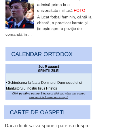
admisă prima la o
universitate militară
FOTO
A jucat fotbal feminin, cântă la
chitară, a practicat karate și
țintește spre o poziție de
comandă în ...
CALENDAR ORTODOX
Joi, 6 august
SFINTII ZILEI
• Schimbarea la fata a Domnului Dumnezeului si
Mântuitorului nostru Iisus Hristos
Click
pe sfinti
pentru Sinaxarul zilei sau click
aici pentru
sinaxarul in format audio mp3
CARTE DE OASPETI
Daca doriti sa va spuneti parerea despre