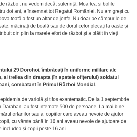
e război, nu vedem decât suferință. Moartea și bolile
tru doi ani, a însemnat tot Regatul României. Nu am greși cu
va toată a fost un altar de jertfe. Nu doar pe câmpurile de
 sate, măcinați de boală sau de dorul celor plecați la oaste și
buit din plin la marele efort de război și a plătit în vieți
tului 29 Dorohoi, îmbrăcați în uniforme militare ale
 treilea din dreapta (în spatele ofițerului) soldatul
bani, combatant în Primul Război Mondial
.
epidemia de variolă și tifos exantematic. De la 1 septembrie
n Darabani au fost internate 500 de persoane. La mai bine
mărul orfanilor sau al copiilor care aveau nevoie de ajutor
copii, cu vârste până în 16 ani aveau nevoie de ajutoare de
e includea și copii peste 16 ani.