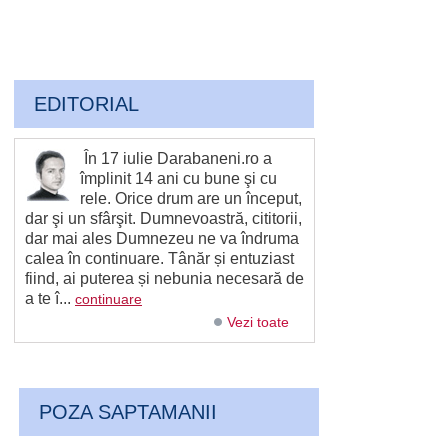
EDITORIAL
În 17 iulie Darabaneni.ro a
împlinit 14 ani cu bune şi cu
rele. Orice drum are un început,
dar şi un sfârşit. Dumnevoastră, cititorii,
dar mai ales Dumnezeu ne va îndruma
calea în continuare. Tânăr și entuziast
fiind, ai puterea și nebunia necesară de
a te î...
continuare
Vezi toate
POZA SAPTAMANII