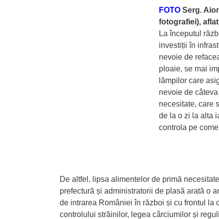
FOTO
Serg. Aio
fotografiei), afl
La începutul răzb
investiții în infra
nevoie de refacea
ploaie, se mai im
lămpilor care asi
nevoie de câteva
necesitate, care 
de la o zi la alta
controla pe comer
De altfel, lipsa alimentelor de primă necesitat
prefectură și administratorii de plasă arată o 
de intrarea României în război și cu frontul la
controlului străinilor, legea cârciumilor și reg