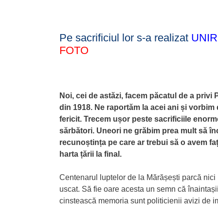
Pe sacrificiul lor s-a realizat
UNI
FOTO
Noi, cei de astăzi, facem păcatul de a privi
din 1918. Ne raportăm la acei ani și vorbim 
fericit. Trecem ușor peste sacrificiile enorm
sărbători. Uneori ne grăbim prea mult să în
recunoștința pe care ar trebui să o avem faț
harta țării la final.
Centenarul luptelor de la Mărășești parcă nici
uscat. Să fie oare acesta un semn că înaintașii
cinstească memoria sunt politicienii avizi de 