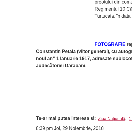
preotului din comu
Regimentul 10 Călă
Turtucaia, în dat
FOTOGRAFIE
re
Constantin Petala (viitor general), cu autogr
noul an” 1 Ianuarie 1917, adresate sublocot
Judecătoriei Darabani.
Te-ar mai putea interesa si:
,
Ziua Naţională
1
8:39 pm Joi, 29 Noiembrie, 2018