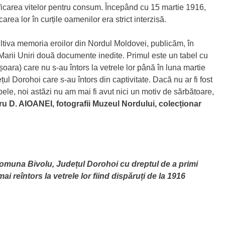
ificarea vitelor pentru consum. Începând cu 15 martie 1916,
carea lor în curțile oamenilor era strict interzisă.
ultiva memoria eroilor din Nordul Moldovei, publicăm, în
Marii Uniri două documente inedite. Primul este un tabel cu
șoara) care nu s-au întors la vetrele lor până în luna martie
țul Dorohoi care s-au întors din captivitate. Dacă nu ar fi fost
tabele, noi astăzi nu am mai fi avut nici un motiv de sărbătoare,
u D. AIOANEI, fotografii Muzeul Nordului, colecționar
omuna Bivolu, Județul Dorohoi cu dreptul de a primi
mai reîntors la vetrele lor fiind dispăruți de la 1916