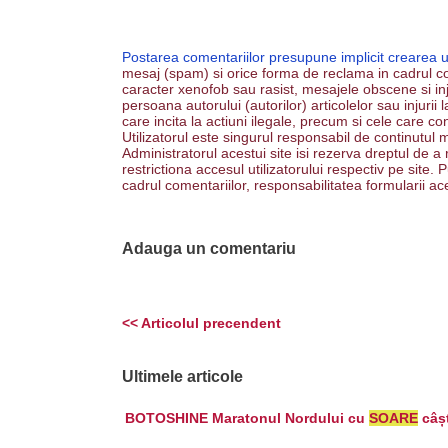
Postarea comentariilor presupune implicit crearea 
mesaj (spam) si orice forma de reclama in cadrul co
caracter xenofob sau rasist, mesajele obscene si inju
persoana autorului (autorilor) articolelor sau injurii
care incita la actiuni ilegale, precum si cele care co
Utilizatorul este singurul responsabil de continutul m
Administratorul acestui site isi rezerva dreptul de a
restrictiona accesul utilizatorului respectiv pe site
cadrul comentariilor, responsabilitatea formularii ac
Adauga un comentariu
<< Articolul precendent
Ultimele articole
BOTOSHINE Maratonul Nordului cu
SOARE
câș