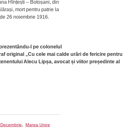
na Hînțești – Botoșani, din
rași, mort pentru patrie la
a de 26 noiembrie 1916.
prezentându-l pe colonelul
af original „Cu cele mai calde urări de fericire pentru
enentului Alecu Lipșa, avocat și viitor președinte al
,
 Decembrie
Marea Unire