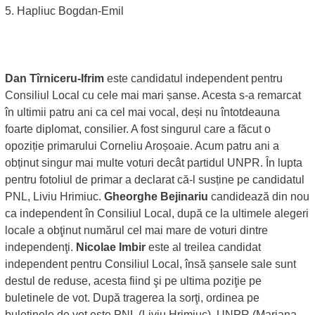
5. Hapliuc Bogdan-Emil
Dan Tîrniceru-Ifrim
este candidatul independent pentru
Consiliul Local cu cele mai mari șanse. Acesta s-a remarcat
în ultimii patru ani ca cel mai vocal, deși nu întotdeauna
foarte diplomat, consilier. A fost singurul care a făcut o
opoziție primarului Corneliu Aroșoaie. Acum patru ani a
obținut singur mai multe voturi decât partidul UNPR. În lupta
pentru fotoliul de primar a declarat că-l susține pe candidatul
PNL, Liviu Hrimiuc.
Gheorghe Bejinariu
candidează din nou
ca independent în Consiliul Local, după ce la ultimele alegeri
locale a obţinut numărul cel mai mare de voturi dintre
independenţi.
Nicolae Imbir
este al treilea candidat
independent pentru Consiliul Local, însă șansele sale sunt
destul de reduse, acesta fiind şi pe ultima poziţie pe
buletinele de vot. După tragerea la sorţi, ordinea pe
buletinele de vot este PNL (Liviu Hrimiuc), UNPR (Mariana