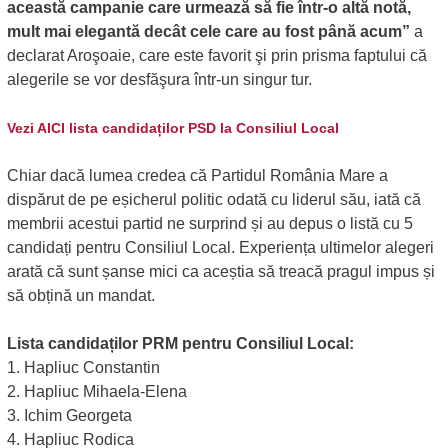
această campanie care urmează să fie într-o altă notă,
mult mai elegantă decât cele care au fost până acum”
a
declarat Aroşoaie, care este favorit şi prin prisma faptului că
alegerile se vor desfăşura într-un singur tur.
Vezi AICI lista candidaților PSD la Consiliul Local
Chiar dacă lumea credea că Partidul România Mare a
dispărut de pe eșicherul politic odată cu liderul său, iată că
membrii acestui partid ne surprind și au depus o listă cu 5
candidați pentru Consiliul Local. Experiența ultimelor alegeri
arată că sunt șanse mici ca aceștia să treacă pragul impus și
să obțină un mandat.
Lista candidaților PRM pentru Consiliul Local:
1. Hapliuc Constantin
2. Hapliuc Mihaela-Elena
3. Ichim Georgeta
4. Hapliuc Rodica