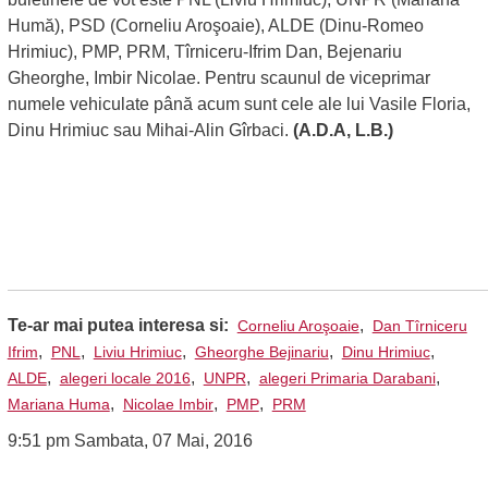
Humă), PSD (Corneliu Aroşoaie), ALDE (Dinu-Romeo
Hrimiuc), PMP, PRM, Tîrniceru-Ifrim Dan, Bejenariu
Gheorghe, Imbir Nicolae. Pentru scaunul de viceprimar
numele vehiculate până acum sunt cele ale lui Vasile Floria,
Dinu Hrimiuc sau Mihai-Alin Gîrbaci.
(A.D.A, L.B.)
Te-ar mai putea interesa si:
,
Corneliu Aroşoaie
Dan Tîrniceru
,
,
,
,
,
Ifrim
PNL
Liviu Hrimiuc
Gheorghe Bejinariu
Dinu Hrimiuc
,
,
,
,
ALDE
alegeri locale 2016
UNPR
alegeri Primaria Darabani
,
,
,
Mariana Huma
Nicolae Imbir
PMP
PRM
9:51 pm Sambata, 07 Mai, 2016