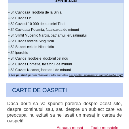
SFINTII ZILEI
• Sf. Cuvioasa Teodora de la Sihla
• Sf. Cuvios Or
• Sf. Cuviosi 10.000 de pustnici Tibei
• Sf. Cuvioasa Potamia, facatoarea de minuni
• Sf. Sfintit Mucenic Narcis, patriarhul Ierusalimului
• Sf. Cuvios Asterie Singliticul
• Sf. Sozont cel din Nicomidia
• Sf. Iperehie
• Sf. Cuvios Teodosie, doctorul cel nou
• Sf. Cuvios Dometie, facatorul de minuni
• Sf. Cuvios Nicanor, facatorul de minuni
Click
pe sfinti
pentru Sinaxarul zilei sau click
aici pentru sinaxarul in format audio mp3
CARTE DE OASPETI
Daca doriti sa va spuneti parerea despre acest site,
despre continutul sau, sau despre un subiect care va
preocupa, nu ezitati sa ne lasati un mesaj in cartea de
oaspeti!
Adauga mesaj
Toate mesajele