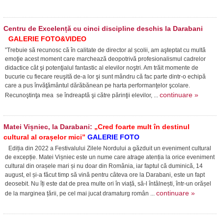
Centru de Excelență cu cinci discipline deschis la Darabani
GALERIE FOTO&VIDEO
”Trebuie să recunosc că în calitate de director al școlii, am aşteptat cu multă
emoţie acest moment care marchează deopotrivă profesionalismul cadrelor
didactice cât şi potenţialul fantastic al elevilor noştri. Am trăit momente de
bucurie cu fiecare reuşită de-a lor şi sunt mândru că fac parte dintr-o echipă
care a pus învăţământul dărăbănean pe harta performanţelor şcolare.
continuare »
Recunoştinţa mea se îndreaptă şi către părinţii elevilor, ...
Matei Vișniec, la Darabani:
„Cred foarte mult în destinul
cultural al orașelor mici”
GALERIE FOTO
Ediția din 2022 a Festivalului Zilele Nordului a găzduit un eveniment cultural
de excepție. Matei Vișniec este un nume care atrage atenția la orice eveniment
cultural din orașele mari și nu doar din România, iar faptul că duminică, 14
august, el și-a făcut timp să vină pentru câteva ore la Darabani, este un fapt
deosebit. Nu îți este dat de prea multe ori în viață, să-l întâlnești, într-un orășel
continuare »
de la marginea țării, pe cel mai jucat dramaturg român ...