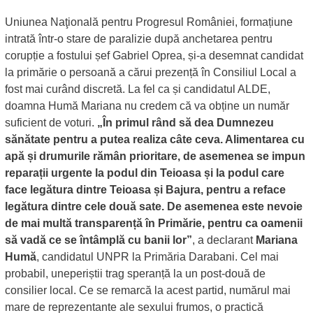
Uniunea Naţională pentru Progresul României, formațiune
intrată într-o stare de paralizie după anchetarea pentru
corupție a fostului șef Gabriel Oprea, și-a desemnat candidat
la primărie o persoană a cărui prezență în Consiliul Local a
fost mai curând discretă. La fel ca și candidatul ALDE,
doamna Humă Mariana nu credem că va obține un număr
suficient de voturi.
„În primul rând să dea Dumnezeu
sănătate pentru a putea realiza câte ceva. Alimentarea cu
apă și drumurile rămân prioritare, de asemenea se impun
reparații urgente la podul din Teioasa și la podul care
face legătura dintre Teioasa și Bajura, pentru a reface
legătura dintre cele două sate. De asemenea este nevoie
de mai multă transparență în Primărie, pentru ca oamenii
să vadă ce se întâmplă cu banii lor”
, a declarant
Mariana
Humă
, candidatul UNPR la Primăria Darabani. Cel mai
probabil, uneperiștii trag speranță la un post-două de
consilier local. Ce se remarcă la acest partid, numărul mai
mare de reprezentante ale sexului frumos, o practică