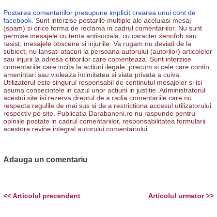
Postarea comentariilor presupune implicit crearea unui cont de
facebook.
Sunt interzise postarile multiple ale aceluiasi mesaj
(spam) si orice forma de reclama in cadrul comentariilor. Nu sunt
permise mesajele cu tenta antisociala, cu caracter xenofob sau
rasist, mesajele obscene si injuriile. Va rugam nu deviati de la
subiect, nu lansati atacuri la persoana autorului (autorilor) articolelor
sau injurii la adresa cititorilor care comenteaza. Sunt interzise
comentariile care incita la actiuni ilegale, precum si cele care contin
amenintari sau violeaza intimitatea si viata privata a cuiva.
Utilizatorul este singurul responsabil de continutul mesajelor si isi
asuma consecintele in cazul unor actiuni in justitie. Administratorul
acestui site isi rezerva dreptul de a radia comentariile care nu
respecta regulile de mai sus si de a restrictiona accesul utilizatorului
respectiv pe site. Publicatia Darabaneni.ro nu raspunde pentru
opiniile postate in cadrul comentariilor, responsabilitatea formularii
acestora revine integral autorului comentariului.
Adauga un comentariu
<< Articolul precendent
Articolul urmator >>