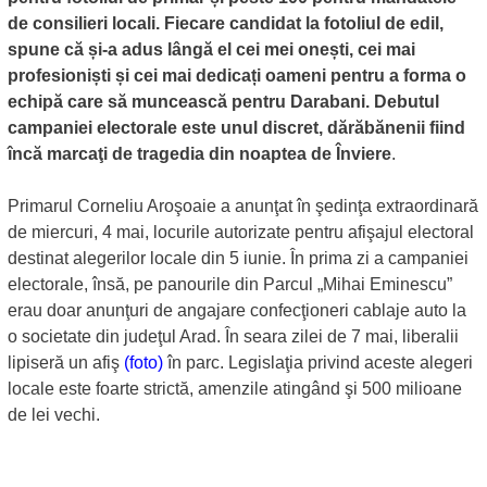
de consilieri locali. Fiecare candidat la fotoliul de edil,
spune că și-a adus lângă el cei mei onești, cei mai
profesioniști și cei mai dedicați oameni pentru a forma o
echipă care să muncească pentru Darabani. Debutul
campaniei electorale este unul discret, dărăbănenii fiind
încă marcaţi de tragedia din noaptea de Înviere
.
Primarul Corneliu Aroşoaie a anunţat în şedinţa extraordinară
de miercuri, 4 mai, locurile autorizate pentru afişajul electoral
destinat alegerilor locale din 5 iunie. În prima zi a campaniei
electorale, însă, pe panourile din Parcul „Mihai Eminescu”
erau doar anunţuri de angajare confecţioneri cablaje auto la
o societate din judeţul Arad. În seara zilei de 7 mai, liberalii
lipiseră un afiş
(foto)
în parc. Legislaţia privind aceste alegeri
locale este foarte strictă, amenzile atingând şi 500 milioane
de lei vechi.