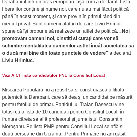
Darabaniul într-un oraș european, aşa cum a declarat. Lista
liberalilor conține şi nume noi, care nu au mai făcut politică
până în acest moment, și care provin în primul rând din
mediul privat. Sunt oamenii alături de care Liviu Hrimiuc
spune că își propune să realizeze un altfel de politică.
„Noi
promovăm oameni noi, cinstiți si curați care vor să
schimbe mentalitatea oamenilor astfel încât societatea să
o ducă mai bine din toate punctele de vedere”
a declarat
Liviu Hrimiuc
.
Vezi AICI lista candidaților PNL la Consiliul Local
Mișcarea Populară nu a reușit să-și construiască o filială
puternică la Darabani, care să dea și un candidat pe măsură
pentru fotoliul de primar. Partidul lui Traian Băsescu vine
totuși cu o listă de 10 candidați pentru Consiliul Local, în
fruntea căreia se află profesorul și jurnalistul Constantin
Moroșanu. Pe lista PMP pentru Consiliul Local se află și
două persoane din Ucraina. „Pentru Primărie nu am găsit