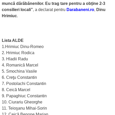
muncă dărăbănenilor. Eu trag tare pentru a obţine 2-3
consilieri locali”
, a declarat pentru
Darabaneni.ro
,
Dinu
Hrimiuc
.
Lista ALDE
1.Hrimiuc Dinu-Romeo
2. Hrimiuc Rodica
3. Hladii Radu
4. Romanică Marcel
5. Smochina Vasile
6. Creţu Constantin
7. Postolachi Constantin
8. Ceică Marcel
9. Papaghiuc Constantin
10. Ciurariu Gheorghe
11. Teioşanu Mihai-Sorin
12. Ceică Benone Marian