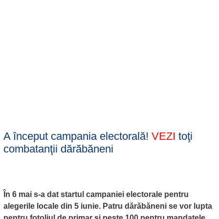
A început campania electorală!
VEZI
toţi
combatanţii dărăbăneni
În 6 mai s-a dat startul campaniei electorale pentru
alegerile locale din 5 iunie. Patru dărăbăneni se vor lupta
pentru fotoliul de primar și peste 100 pentru mandatele