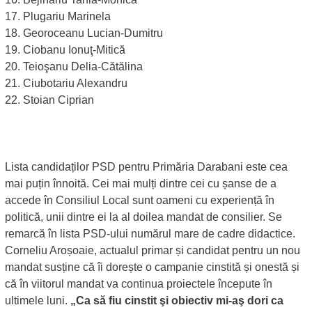
17. Plugariu Marinela
18. Georoceanu Lucian-Dumitru
19. Ciobanu Ionuţ-Mitică
20. Teioşanu Delia-Cătălina
21. Ciubotariu Alexandru
22. Stoian Ciprian
Lista candidaților PSD pentru Primăria Darabani este cea
mai puțin înnoită. Cei mai mulți dintre cei cu șanse de a
accede în Consiliul Local sunt oameni cu experiență în
politică, unii dintre ei la al doilea mandat de consilier. Se
remarcă în lista PSD-ului numărul mare de cadre didactice.
Corneliu Aroșoaie, actualul primar și candidat pentru un nou
mandat susține că îi dorește o campanie cinstită și onestă și
că în viitorul mandat va continua proiectele începute în
ultimele luni.
„Ca să fiu cinstit şi obiectiv mi-aş dori ca