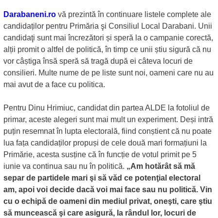
Darabaneni.ro
vă prezintă în continuare listele complete ale
candidaților pentru Primăria şi Consiliul Local Darabani. Unii
candidaţi sunt mai încrezători și speră la o campanie corectă,
alții promit o altfel de politică, în timp ce unii știu sigură că nu
vor câștiga însă speră să tragă după ei câteva locuri de
consilieri. Multe nume de pe liste sunt noi, oameni care nu au
mai avut de a face cu politica.
Pentru Dinu Hrimiuc, candidat din partea ALDE la fotoliul de
primar, aceste alegeri sunt mai mult un experiment. Deși intră
puțin resemnat în lupta electorală, fiind conștient că nu poate
lua fața candidaților propuși de cele două mari formațiuni la
Primărie, acesta susține că în funcție de votul primit pe 5
iunie va continua sau nu în politică.
„Am hotărât să mă
separ de partidele mari şi să văd ce potenţial electoral
am, apoi voi decide dacă voi mai face sau nu politică. Vin
cu o echipă de oameni din mediul privat, oneşti, care ştiu
să muncească şi care asigură, la rândul lor, locuri de