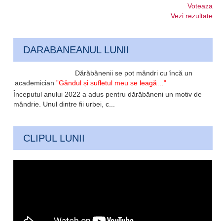
Voteaza
Vezi rezultate
DARABANEANUL LUNII
Dărăbănenii se pot mândri cu încă un
academician
”Gândul și sufletul meu se leagă…”
Începutul anului 2022 a adus pentru dărăbăneni un motiv de
mândrie. Unul dintre fii urbei, c...
CLIPUL LUNII