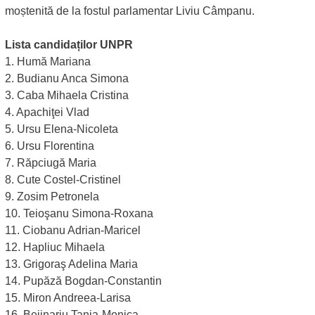
moștenită de la fostul parlamentar Liviu Câmpanu.
Lista candidaților UNPR
1. Humă Mariana
2. Budianu Anca Simona
3. Caba Mihaela Cristina
4. Apachiţei Vlad
5. Ursu Elena-Nicoleta
6. Ursu Florentina
7. Răpciugă Maria
8. Cute Costel-Cristinel
9. Zosim Petronela
10. Teioşanu Simona-Roxana
11. Ciobanu Adrian-Maricel
12. Hapliuc Mihaela
13. Grigoraş Adelina Maria
14. Pupăză Bogdan-Constantin
15. Miron Andreea-Larisa
16. Bejinariu Tania-Monica