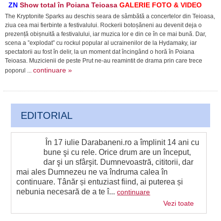
ZN
Show total în Poiana Teioasa
GALERIE FOTO & VIDEO
The Kryptonite Sparks au deschis seara de sâmbătă a concertelor din Teioasa,
ziua cea mai fierbinte a festivalului. Rockerii botoșăneni au devenit deja o
prezență obișnuită a festivalului, iar muzica lor e din ce în ce mai bună. Dar,
scena a ”explodat” cu rockul popular al ucrainenilor de la Hydamaky, iar
spectatorii au fost în delir, la un moment dat încingând o horă în Poiana
Teioasa. Muzicienii de peste Prut ne-au reamintit de drama prin care trece
continuare »
poporul ...
EDITORIAL
În 17 iulie Darabaneni.ro a împlinit 14 ani cu
bune şi cu rele. Orice drum are un început,
dar şi un sfârşit. Dumnevoastră, cititorii, dar
mai ales Dumnezeu ne va îndruma calea în
continuare. Tânăr și entuziast fiind, ai puterea și
nebunia necesară de a te î...
continuare
Vezi toate