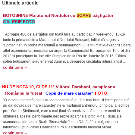
Ultimele articole
BOTOSHINE Maratonul Nordului cu
SOARE
câștigător
GALERIE FOTO
Aproape 400 de alergători din toată țara au participat în weekendul 15-16
iunie la prima ediție a Maratonului Nordului Botoșani, intitulată sugestiv
”Botoshine”. În proba masculină a semimaratonului a triumfat Alexandru Soare,
atlet experimentat, medaliat cu argint la Campionatul European de Tineret din
2013 și participant la Jocurile Olimpice de la Rio de Janeiro în 2016. Câțiva
șoferi botoșăneni s-au enervat duminică deoarece circulația rutieră a fost ...
continuare »
NU DE NOTA 10, CI DE 11!
Viitorul Darabani, campioana
României la futsal
”Copii de mare caracter”
FOTO
”O victorie meritată, copiii au demonstrat că au fost mai buni. Îi felicit pentru că
au dat dovadă de mare caracter” ne-a mărturisit antrenorul principal al echipei,
prof. Ovidiu Ștefănucă, care a mai ținut să precizeze că un mare merit în
obținerea acestei performanțe deosebite aparține și prof. Mihai Rusu. De
asemenea, directorul Școlii Gimnaziale ”Leon Dănăilă” a mulțumit prin
intermediul publicației Darabaneni.ro și asistentului medical Mihai ...
continuare »