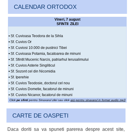
CALENDAR ORTODOX
Vineri, 7 august
SFINTII ZILEI
• Sf. Cuvioasa Teodora de la Sihla
• Sf. Cuvios Or
• Sf. Cuviosi 10.000 de pustnici Tibei
• Sf. Cuvioasa Potamia, facatoarea de minuni
• Sf. Sfintit Mucenic Narcis, patriarhul Ierusalimului
• Sf. Cuvios Asterie Singliticul
• Sf. Sozont cel din Nicomidia
• Sf. Iperehie
• Sf. Cuvios Teodosie, doctorul cel nou
• Sf. Cuvios Dometie, facatorul de minuni
• Sf. Cuvios Nicanor, facatorul de minuni
Click
pe sfinti
pentru Sinaxarul zilei sau click
aici pentru sinaxarul in format audio mp3
CARTE DE OASPETI
Daca doriti sa va spuneti parerea despre acest site,