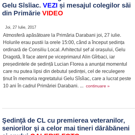
Gelu Sîsîiac.
VEZI
și mesajul colegilor săi
din Primărie
VIDEO
Joi, 27 Iulie, 2017
Atmosferă apăsătoare la Primăria Darabani joi, 27 iulie.
Holurile erau pustii la orele 15:00, când a început ședința
ordinară de Consiliu Local. Arhitectul șef al orașului, Gelu
Dragotă, îl face atent pe viceprimarul Alin Gîrbaci, iar
președintele de ședință Lucian Florea a anunțat momentul
care nu putea lipsi din debutul ședinței, cel de reculegere
ținut în memoria regretatului Gelu Sîsîiac, care a lucrat peste
10 ani în cadrul Primăriei Darabani. ...
continuare »
Şedinţă de CL cu premierea veteranilor,
seniorilor şi a celor mai tineri dărăbăneni