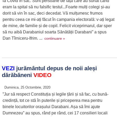
la Covid în sac. Sunt persoane de față care au sunat când
eram la spital să nu falsific testul...Foarte mulți colegi și-au
dorit să vin în sac, deci decedat. Vă mulțumesc frumos
pentru ceea ce mi-ați făcut în campania electorală: v-ați legat
de mine, de familie și de copil. Felicit viceprimarul, dar sper
să nu aibă Darabaniul soarta Sănătății Darabani” a spus
Dan Tîrniceru-Ifrim. ...
continuare »
VEZI
jurământul depus de noii aleși
dărăbăneni
VIDEO
Duminica, 25 Octombrie, 2020
”Jur să respect Constituția și legile țării și să fac, cu bună-
credință, tot ce stă în puterile și priceperea mea pentru
binele locuitorilor orașului Darabani. Așa să îmi ajute
Dumnezeu” au spus, rând pe rând, cei 17 consilieri locali