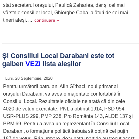
stat secretarul orașului, Paulică Zahariea, dar și cel mai
vârstnic consilier local, Ghiorghe Caba, alături de cei mai
tineri aleși, ...
continuare »
Și Consiliul Local Darabani este tot
galben
VEZI
lista aleșilor
Luni, 28 Septembrie, 2020
Pentru următorii patru ani Alin Gîrbaci, noul primar al
orașului Darabani, va avea o majoritate confortabilă în
Consiliul Local. Rezultatele oficiale ne arată că din cele
4020 de voturi exercitate, PNL a obținut 1914, PSD 954,
USR-PLUS 299, PMP 238, Pro România 143, ALDE 137 și
PRM 69. Pentru a avea un reprezentant în Consiliul Local
Darabani, o formațiune politică trebuia să obțină cel puțin
187 de voturi. Prin urmare, doar patru partide au trecut acest