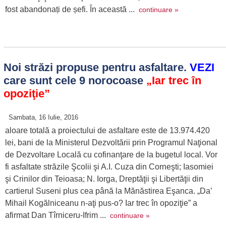
fost abandonați de șefi. În această ...
continuare »
Noi străzi propuse pentru asfaltare.
VEZI
care sunt cele 9 norocoase
„Iar trec în
opoziţie”
Sambata, 16 Iulie, 2016
aloare totală a proiectului de asfaltare este de 13.974.420
lei, bani de la Ministerul Dezvoltării prin Programul Naţional
de Dezvoltare Locală cu cofinanţare de la bugetul local. Vor
fi asfaltate străzile Şcolii şi A.I. Cuza din Corneşti; Iasomiei
şi Crinilor din Teioasa; N. Iorga, Dreptăţii şi Libertăţii din
cartierul Suseni plus cea până la Mănăstirea Eşanca. „Da’
Mihail Kogălniceanu n-aţi pus-o? Iar trec în opoziţie” a
afirmat Dan Tîrniceru-Ifrim ...
continuare »