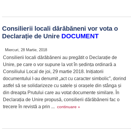
Consilierii locali dărăbăneni vor vota o
Declarație de Unire
DOCUMENT
Miercuri, 28 Martie, 2018
Consilierii locali dărăbăneni au pregătit o Declarație de
Unire, pe care o vor supune la vot în ședința ordinară a
Consiliului Local de joi, 29 martie 2018. Inițiatorii
documentului l-au denumit „act cu caracter simbolic”, dorind
astfel să se solidarizeze cu satele și orașele din stânga și
din dreapta Prutului care au votat documente similare. În
Declarația de Unire propusă, consilierii dărăbăneni fac o
trecere în revistă a prin ...
continuare »