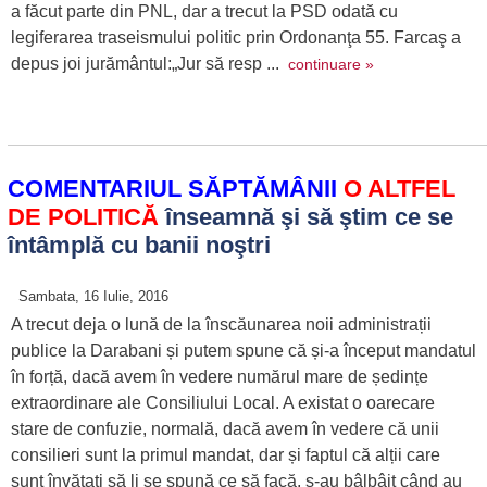
a făcut parte din PNL, dar a trecut la PSD odată cu
legiferarea traseismului politic prin Ordonanţa 55. Farcaş a
depus joi jurământul:„Jur să resp ...
continuare »
COMENTARIUL SĂPTĂMÂNII
O ALTFEL
DE POLITICĂ
înseamnă şi să ştim ce se
întâmplă cu banii noştri
Sambata, 16 Iulie, 2016
A trecut deja o lună de la înscăunarea noii administrații
publice la Darabani și putem spune că și-a început mandatul
în forță, dacă avem în vedere numărul mare de ședințe
extraordinare ale Consiliului Local. A existat o oarecare
stare de confuzie, normală, dacă avem în vedere că unii
consilieri sunt la primul mandat, dar și faptul că alții care
sunt învăţaţi să li se spună ce să facă, s-au bâlbâit când au