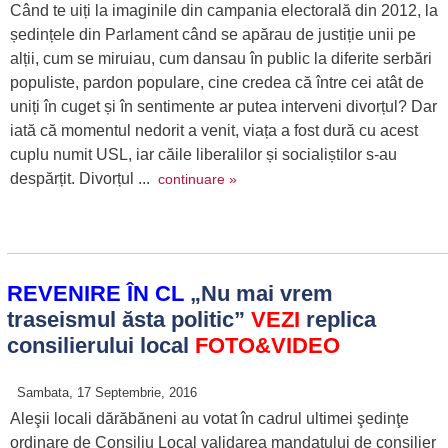
Când te uiți la imaginile din campania electorală din 2012, la
ședințele din Parlament când se apărau de justiție unii pe
alții, cum se miruiau, cum dansau în public la diferite serbări
populiste, pardon populare, cine credea că între cei atât de
uniți în cuget și în sentimente ar putea interveni divorțul? Dar
iată că momentul nedorit a venit, viața a fost dură cu acest
cuplu numit USL, iar căile liberalilor și socialiștilor s-au
despărțit. Divorțul ...
continuare »
REVENIRE ÎN CL
„Nu mai vrem
traseismul ăsta politic”
VEZI
replica
consilierului local
FOTO&VIDEO
Sambata, 17 Septembrie, 2016
Aleşii locali dărăbăneni au votat în cadrul ultimei şedinţe
ordinare de Consiliu Local validarea mandatului de consilier