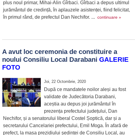
plus noul primar, Mihai-Alin Gîrbaci. Gîrbaci a depus ultimul
jurământul de credință, în aplauzele asistenței, fiind felicitat,
în primul rând, de prefectul Dan Nechifor. ...
continuare »
A avut loc ceremonia de constituire a
noului Consiliu Local Darabani
GALERIE
FOTO
Joi, 22 Octombrie, 2020
După ce mandatele noilor aleși au fost
validate de Judecătoria Darabani,
aceștia au depus joi jurământul în
prezența prefectului județului, Dan
Nechifor, și a senatorului liberal Costel Șoptică, dar și a
secretarului Cancelariei prefectului, Emil Moga. În afară de
prefect, la masa prezidiului ședinței de Consiliu Local, au