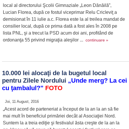
local al directorului Şcolii Gimnaziale „Leon Dănăilă”,
Lucian Florea, după ce fostul viceprimar Relu Cricleviţ a
demisionat în 11 iulie a.c. Florea este la al treilea mandat de
consilier local, după ce prima dată a fost ales în 2008 pe
lista PNL, şi a trecut la PSD acum doi ani, profitând de
ordonanţa 55 privind migraţia aleşilor ...
continuare »
10.000 lei alocaţi de la bugetul local
pentru Zilele Nordului
„Unde merg? La cei
cu ţambalul?”
FOTO
Joi, 11 August, 2016
„Acest acord de parteneriat a început de la an la an să fie
mai mult în beneficiul primăriei decât al Asociaţiei Nord.
Suntem la a treia ediţie şi festivalul ăsta creşte de la an la