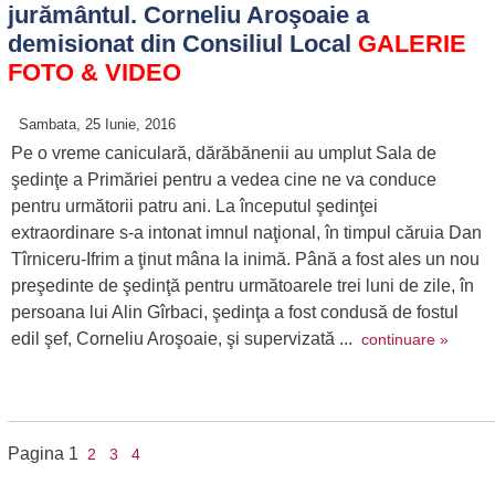
jurământul. Corneliu Aroşoaie a
demisionat din Consiliul Local
GALERIE
FOTO & VIDEO
Sambata, 25 Iunie, 2016
Pe o vreme caniculară, dărăbănenii au umplut Sala de
şedinţe a Primăriei pentru a vedea cine ne va conduce
pentru următorii patru ani. La începutul şedinţei
extraordinare s-a intonat imnul naţional, în timpul căruia Dan
Tîrniceru-Ifrim a ţinut mâna la inimă. Până a fost ales un nou
preşedinte de şedinţă pentru următoarele trei luni de zile, în
persoana lui Alin Gîrbaci, şedinţa a fost condusă de fostul
edil şef, Corneliu Aroşoaie, şi supervizată ...
continuare »
Pagina
1
2
3
4