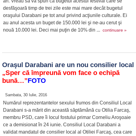
an. Vreau să vă spun că bugetul acestui festival care se
desfăşoară timp de trei zile este mai mare decât bugetul
oraşului Darabani pe tot anul privind acţiunile culturale. Ei
au anul acesta un buget de 150.000 lei şi ne-au cerut şi
nouă 10.000 lei. Deci mai puţin de 10% din ...
continuare »
Oraşul Darabani are un nou consilier local
„Sper că împreună vom face o echipă
bună…”
FOTO
Sambata, 30 Iulie, 2016
Numărul reprezentantelor sexului frumos din Consiliul Local
Darabani s-a mărit din această săptămână cu Otilia Farcaş,
membru PSD, care îi locul fostului primar Corneliu Aroşoaie
ce a demisionat în 24 iunie. Consiliul Local Darabani a
validat mandatul de consilier local al Otiliei Farcaş, cea care