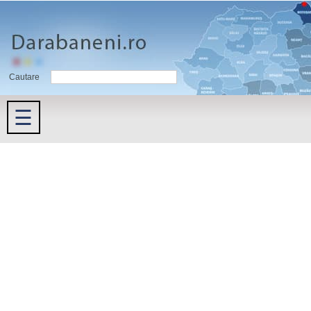
Cautare
☰