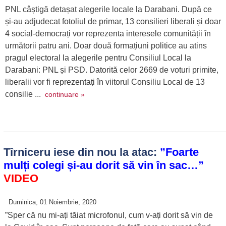
PNL câștigă detașat alegerile locale la Darabani. După ce
și-au adjudecat fotoliul de primar, 13 consilieri liberali și doar
4 social-democrați vor reprezenta interesele comunității în
următorii patru ani. Doar două formațiuni politice au atins
pragul electoral la alegerile pentru Consiliul Local la
Darabani: PNL și PSD. Datorită celor 2669 de voturi primite,
liberalii vor fi reprezentați în viitorul Consiliu Local de 13
consilie ...
continuare »
Tîrniceru iese din nou la atac:
”Foarte
mulți colegi și-au dorit să vin în sac…”
VIDEO
Duminica, 01 Noiembrie, 2020
”Sper că nu mi-ați tăiat microfonul, cum v-ați dorit să vin de