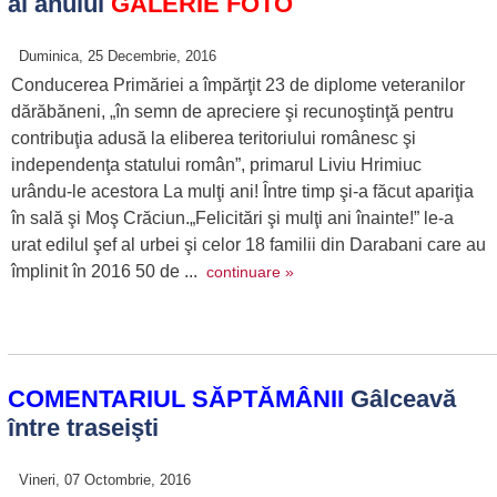
ai anului
GALERIE FOTO
Duminica, 25 Decembrie, 2016
Conducerea Primăriei a împărţit 23 de diplome veteranilor
dărăbăneni, „în semn de apreciere şi recunoştinţă pentru
contribuţia adusă la eliberea teritoriului românesc şi
independenţa statului român”, primarul Liviu Hrimiuc
urându-le acestora La mulţi ani! Între timp şi-a făcut apariţia
în sală şi Moş Crăciun.„Felicitări şi mulţi ani înainte!” le-a
urat edilul şef al urbei şi celor 18 familii din Darabani care au
împlinit în 2016 50 de ...
continuare »
COMENTARIUL SĂPTĂMÂNII
Gâlceavă
între traseişti
Vineri, 07 Octombrie, 2016