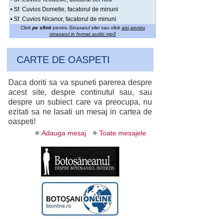
• Sf. Cuvios Dometie, facatorul de minuni
• Sf. Cuvios Nicanor, facatorul de minuni
Click
pe sfinti
pentru Sinaxarul zilei sau click
aici pentru
sinaxarul in format audio mp3
CARTE DE OASPETI
Daca doriti sa va spuneti parerea despre
acest site, despre continutul sau, sau
despre un subiect care va preocupa, nu
ezitati sa ne lasati un mesaj in cartea de
oaspeti!
Adauga mesaj
Toate mesajele