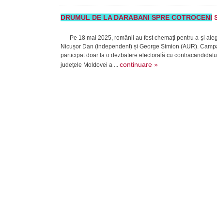
DRUMUL DE LA DARABANI SPRE COTROCENI
S
Pe 18 mai 2025, românii au fost chemați pentru a-și alege p
Nicușor Dan (independent) și George Simion (AUR). Campan
participat doar la o dezbatere electorală cu contracandidatu
continuare »
județele Moldovei a ...