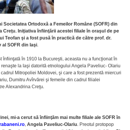
rabani Societatea Ortodoxă a Femeilor Române (SOFR) din
reţu. Iniţiativa înfiinţării acestei filiale în oraşul de pe
lui Teofan şi a fost pusă în practică de către prof. dr.
 al SOFR din Iaşi
.
nfiinţată în 1910 la Bucureşti, aceasta nu a funcţionat în
renaşte la Iaşi datorită etnologului Angela Paveliuc- Olariu
cadrul Mitropoliei Moldovei, şi care a fost prezentă miercuri
iu, Dumitru Avîrvărei şi femeile din cadrul filialei
re Alexandrina Creţu.
nei, mi-a cerut să înfiinţăm mai multe filiale ale SOFR în
rabaneni.ro
,
Angela Paveliuc-Olariu
. Preotul protopop