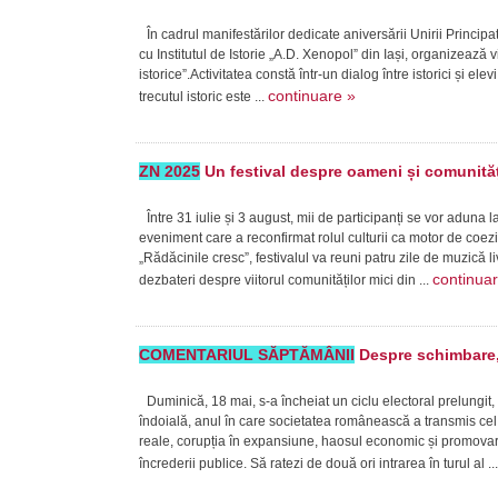
În cadrul manifestărilor dedicate aniversării Unirii Princi
cu Institutul de Istorie „A.D. Xenopol” din Iași, organizează v
istorice”.Activitatea constă într-un dialog între istorici și ele
continuare »
trecutul istoric este ...
ZN 2025
Un festival despre oameni și comunităț
Între 31 iulie și 3 august, mii de participanți se vor aduna 
eveniment care a reconfirmat rolul culturii ca motor de coe
„Rădăcinile cresc”, festivalul va reuni patru zile de muzică 
continua
dezbateri despre viitorul comunităților mici din ...
COMENTARIUL SĂPTĂMÂNII
Despre schimbare, 
Duminică, 18 mai, s-a încheiat un ciclu electoral prelungit,
îndoială, anul în care societatea românească a transmis cel 
reale, corupția în expansiune, haosul economic și promovare
încrederii publice. Să ratezi de două ori intrarea în turul al ..