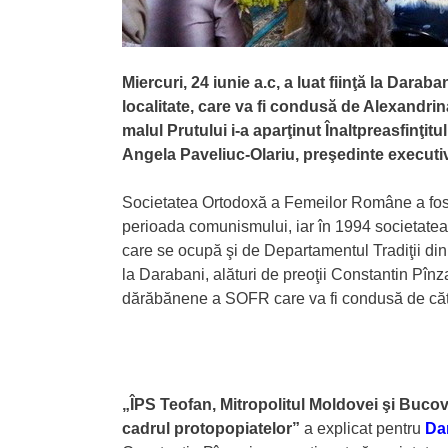
Miercuri, 24 iunie a.c, a luat fiinţă la Da
localitate, care va fi condusă de Alexandrina C
malul Prutului i-a aparţinut Înaltpreasfinţitu
Angela Paveliuc-Olariu, preşedinte executiv
Societatea Ortodoxă a Femeilor Române a fost î
perioada comunismului, iar în 1994 societatea 
care se ocupă şi de Departamentul Tradiţii din 
la Darabani, alături de preoţii Constantin Pînzar
dărăbănene a SOFR care va fi condusă de căt
„ÎPS Teofan, Mitropolitul Moldovei şi Bucovi
cadrul protopopiatelor”
a explicat pentru
Da