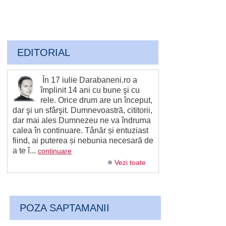
EDITORIAL
În 17 iulie Darabaneni.ro a
împlinit 14 ani cu bune şi cu
rele. Orice drum are un început,
dar şi un sfârşit. Dumnevoastră, cititorii,
dar mai ales Dumnezeu ne va îndruma
calea în continuare. Tânăr și entuziast
fiind, ai puterea și nebunia necesară de
a te î...
continuare
Vezi toate
POZA SAPTAMANII