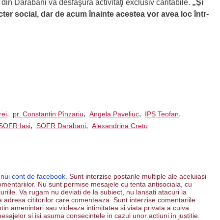
din Darabani va desfăşura activităţi exclusiv caritabile.
„Şi
ter social, dar de acum înainte acestea vor avea loc într-
,
,
,
,
rei
pr. Constantin Pînzariu
Angela Paveliuc
IPS Teofan
,
,
SOFR Iasi
SOFR Darabani
Alexandrina Cretu
unui cont de facebook.
Sunt interzise postarile multiple ale aceluiasi
mentariilor. Nu sunt permise mesajele cu tenta antisociala, cu
riile. Va rugam nu deviati de la subiect, nu lansati atacuri la
 la adresa cititorilor care comenteaza. Sunt interzise comentariile
ntin amenintari sau violeaza intimitatea si viata privata a cuiva.
esajelor si isi asuma consecintele in cazul unor actiuni in justitie.