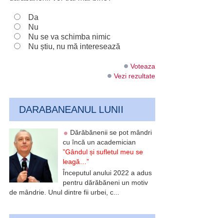
Da
Nu
Nu se va schimba nimic
Nu știu, nu mă interesează
Voteaza
Vezi rezultate
DARABANEANUL LUNII
Dărăbănenii se pot mândri
cu încă un academician
”Gândul și sufletul meu se
leagă…”
Începutul anului 2022 a adus
pentru dărăbăneni un motiv
de mândrie. Unul dintre fii urbei, c...