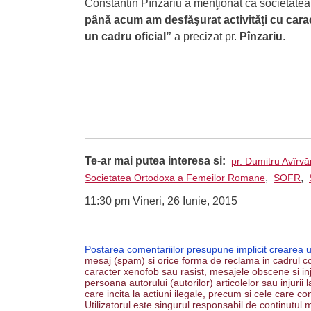
Constantin Pînzariu a menţionat că societatea 
până acum am desfăşurat activităţi cu carac
un cadru oficial”
a precizat pr.
Pînzariu
.
Te-ar mai putea interesa si:
pr. Dumitru Avîrvă
,
,
Societatea Ortodoxa a Femeilor Romane
SOFR
11:30 pm Vineri, 26 Iunie, 2015
Postarea comentariilor presupune implicit crearea 
mesaj (spam) si orice forma de reclama in cadrul co
caracter xenofob sau rasist, mesajele obscene si inju
persoana autorului (autorilor) articolelor sau injurii
care incita la actiuni ilegale, precum si cele care co
Utilizatorul este singurul responsabil de continutul m