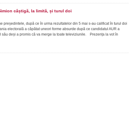
imion câștigă, la limită, și turul doi
reședintele, după ce în urma rezultatelor din 5 mai s-au calificat în turul doi
ia electorală a căpătat uneori forme absurde după ce candidatul AUR a
l său deși a promis că va merge la toate televiziunile. Prezența la vot în