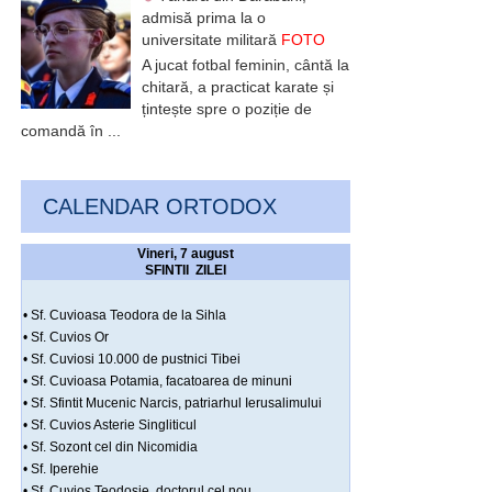
admisă prima la o
universitate militară
FOTO
A jucat fotbal feminin, cântă la
chitară, a practicat karate și
țintește spre o poziție de
comandă în ...
CALENDAR ORTODOX
Vineri, 7 august
SFINTII ZILEI
• Sf. Cuvioasa Teodora de la Sihla
• Sf. Cuvios Or
• Sf. Cuviosi 10.000 de pustnici Tibei
• Sf. Cuvioasa Potamia, facatoarea de minuni
• Sf. Sfintit Mucenic Narcis, patriarhul Ierusalimului
• Sf. Cuvios Asterie Singliticul
• Sf. Sozont cel din Nicomidia
• Sf. Iperehie
• Sf. Cuvios Teodosie, doctorul cel nou