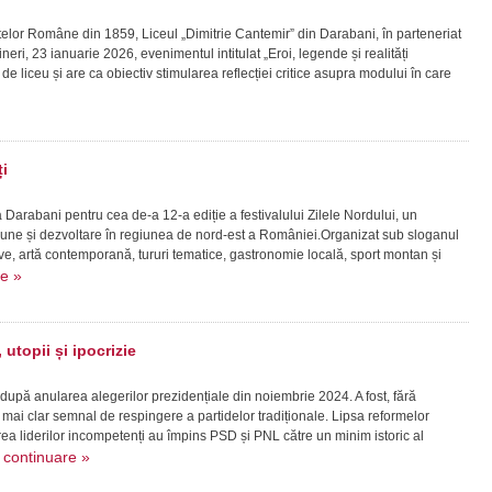
patelor Române din 1859, Liceul „Dimitrie Cantemir” din Darabani, în parteneriat
ineri, 23 ianuarie 2026, evenimentul intitulat „Eroi, legende și realități
vi de liceu și are ca obiectiv stimularea reflecției critice asupra modului în care
i
la Darabani pentru cea de-a 12-a ediție a festivalului Zilele Nordului, un
ziune și dezvoltare în regiunea de nord-est a României.Organizat sub sloganul
live, artă contemporană, tururi tematice, gastronomie locală, sport montan și
re »
utopii și ipocrizie
 după anularea alegerilor prezidențiale din noiembrie 2024. A fost, fără
mai clar semnal de respingere a partidelor tradiționale. Lipsa reformelor
a liderilor incompetenți au împins PSD și PNL către un minim istoric al
continuare »
.