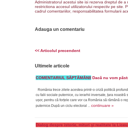
Administratorul acestui site isi rezerva dreptul de a
restrictiona accesul utilizatorului respectiv pe site
cadrul comentariilor, responsabilitatea formularii ac
Adauga un comentariu
<< Articolul precendent
Ultimele articole
COMENTARIUL SĂPTĂMÂNII
Dacă nu vom păstra
România trece zilele acestea printr-o criză politică profund
cu falii sociale puternice, cu ierarhii inversate, țara noast
ușor, pentru că forțele care vor ca România să rămână o repub
continuare »
puternice.După un ciclu electoral ...
Dialog despre istorie, mituri și realitate la Lic