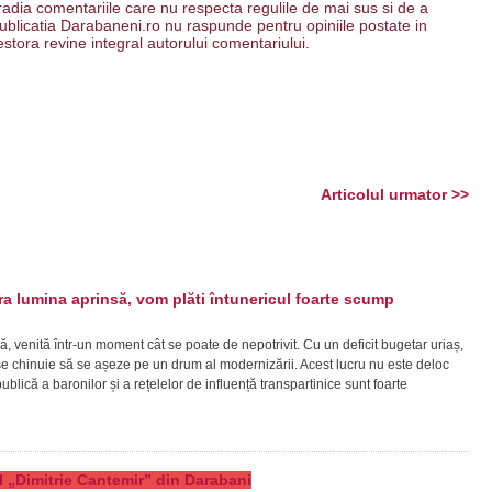
 radia comentariile care nu respecta regulile de mai sus si de a
. Publicatia Darabaneni.ro nu raspunde pentru opiniile postate in
estora revine integral autorului comentariului.
Articolul urmator >>
 lumina aprinsă, vom plăti întunericul foarte scump
ă, venită într-un moment cât se poate de nepotrivit. Cu un deficit bugetar uriaș,
ră se chinuie să se așeze pe un drum al modernizării. Acest lucru nu este deloc
lică a baronilor și a rețelelor de influență transpartinice sunt foarte
eul „Dimitrie Cantemir” din Darabani