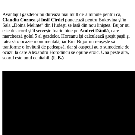
Avantajul gazdelor nu durează mai mult de 3 minute pentru că,
Claudiu Cornea
şi
Iosif Cîrdei
punctează pentru Bukovina şi în
Sala „Doina Melinte” din Hudeşti se lasă din nou liniştea. Bujor nu
este de acord şi îl serveşte foarte bine pe
Andrei Dănilă
, care
marchează golul 5 al gazdelor. Horeanu îşi calculează greşit paşii şi
ratează o ocazie monumentală, iar Emi Bujor nu reuşeşte să
tranforme o lovitură de pedeapsă, dar şi oaspeţii au o sumedenie de
ocazii la care Alexandru Horodincu se opune eroic. Una peste alta,
scorul este unul echitabil.
(L.B.)