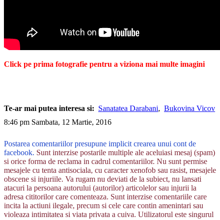
Click pe prima fotografie pentru a viziona mai multe imagini
Te-ar mai putea interesa si:
Sanatatea Darabani
,
Bukovina Vicov
8:46 pm Sambata, 12 Martie, 2016
Postarea comentariilor presupune implicit crearea unui cont de
facebook.
Sunt interzise postarile multiple ale aceluiasi mesaj (spam)
si orice forma de reclama in cadrul comentariilor. Nu sunt permise
mesajele cu tenta antisociala, cu caracter xenofob sau rasist, mesajele
obscene si injuriile. Va rugam nu deviati de la subiect, nu lansati
atacuri la persoana autorului (autorilor) articolelor sau injurii la
adresa cititorilor care comenteaza. Sunt interzise comentariile care
incita la actiuni ilegale, precum si cele care contin amenintari sau
violeaza intimitatea si viata privata a cuiva. Utilizatorul este singurul