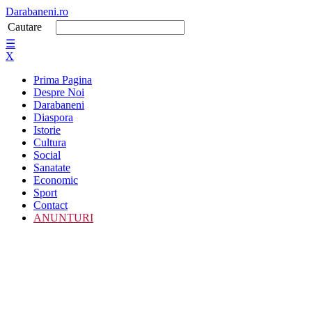
Darabaneni.ro
Cautare
☰
X
Prima Pagina
Despre Noi
Darabaneni
Diaspora
Istorie
Cultura
Social
Sanatate
Economic
Sport
Contact
ANUNTURI