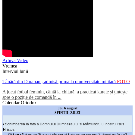
Arhiva Video
Vremea
Interviul lunii
Tânără din Darabani, admisă prima la o universitate militară
FOTO
A jucat fotbal feminin, cântă la chitară, a practicat karate și țintește
spre o poziție de comandă în ...
Calendar Ortodox
Joi, 6 august
SFINTII ZILEI
• Schimbarea la fata a Domnului Dumnezeului si Mântuitorului nostru Iisus
Hristos
Click
pe sfinti
pentru Sinaxarul zilei sau click
aici pentru sinaxarul in format audio mp3