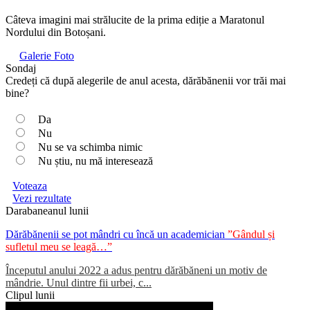
Câteva imagini mai strălucite de la prima ediție a Maratonul
Nordului din Botoșani.
Galerie Foto
Sondaj
Credeți că după alegerile de anul acesta, dărăbănenii vor trăi mai
bine?
Da
Nu
Nu se va schimba nimic
Nu știu, nu mă interesează
Voteaza
Vezi rezultate
Darabaneanul lunii
Dărăbănenii se pot mândri cu încă un academician
”Gândul și
sufletul meu se leagă…”
Începutul anului 2022 a adus pentru dărăbăneni un motiv de
mândrie. Unul dintre fii urbei, c...
Clipul lunii