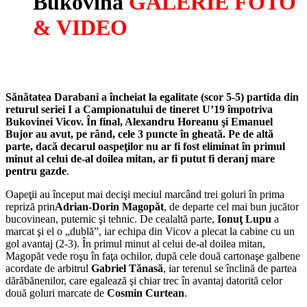
Bukovina
GALERIE FOTO
& VIDEO
S
ănătatea Darabani a încheiat la egalitate (scor 5-5) partida din
returul seriei I a Campionatului de tineret U
’19
împotriva
Bukovinei Vicov. În final, Alexandru Horeanu şi Emanuel
Bujor au avut, pe rând, cele 3 puncte în gheată. Pe de altă
parte, dacă decarul oaspeţilor nu ar fi fost eliminat în primul
minut al celui de-al doilea mitan, ar fi putut fi deranj mare
pentru gazde
.
Oapeţii au început mai decişi meciul marcând trei goluri în prima
repriză prin
Adrian-Dorin Magopăt
, de departe cel mai bun jucător
bucovinean, puternic şi tehnic. De cealaltă parte,
Ionuţ Lupu
a
marcat şi el o „dublă”, iar echipa din Vicov a plecat la cabine cu un
gol avantaj (2-3). În primul minut al celui de-al doilea mitan,
Magopăt vede roşu în faţa ochilor, după cele două cartonaşe galbene
acordate de arbitrul
Gabriel Tănasă
, iar terenul se înclină de partea
dărăbănenilor, care egalează şi chiar trec în avantaj datorită celor
două goluri marcate de
Cosmin Curtean
.