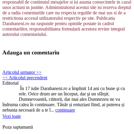
responsabil de continutul mesajelor si isi asuma consecintele in cazul
unor actiuni in justitie. Administratorul acestui site isi rezerva dreptul
de a radia comentariile care nu respecta regulile de mai sus si de a
restrictiona accesul utilizatorului respectiv pe site. Publicatia
Darabaneni.ro nu raspunde pentru opiniile postate in cadrul
comentariilor, responsabilitatea formularii acestora revine integral
autorului comentariului.
Adauga un comentariu
Articolul urmator >>
<< Articolul precendent
Editorial
În 17 iulie Darabaneni.ro a împlinit 14 ani cu bune şi cu
rele. Orice drum are un început, dar şi un sfârşit.
Dumnevoastră, cititorii, dar mai ales Dumnezeu ne va
îndruma calea în continuare. Tânăr și entuziast fiind, ai puterea și
nebunia necesară de a te î...
continuare
Vezi toate
Poza saptamanii