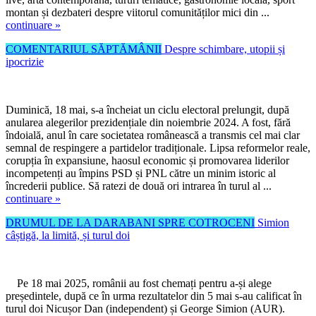
montan și dezbateri despre viitorul comunităților mici din ...
continuare »
COMENTARIUL SĂPTĂMÂNII
Despre schimbare, utopii și
ipocrizie
Duminică, 18 mai, s-a încheiat un ciclu electoral prelungit, după
anularea alegerilor prezidențiale din noiembrie 2024. A fost, fără
îndoială, anul în care societatea românească a transmis cel mai clar
semnal de respingere a partidelor tradiționale. Lipsa reformelor reale,
corupția în expansiune, haosul economic și promovarea liderilor
incompetenți au împins PSD și PNL către un minim istoric al
încrederii publice. Să ratezi de două ori intrarea în turul al ...
continuare »
DRUMUL DE LA DARABANI SPRE COTROCENI
Simion
câștigă, la limită, și turul doi
Pe 18 mai 2025, românii au fost chemați pentru a-și alege
președintele, după ce în urma rezultatelor din 5 mai s-au calificat în
turul doi Nicușor Dan (independent) și George Simion (AUR).