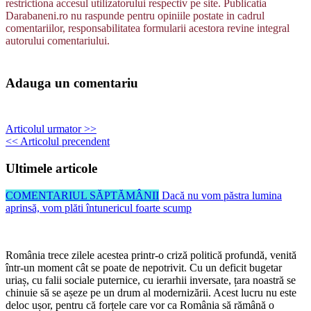
restrictiona accesul utilizatorului respectiv pe site. Publicatia
Darabaneni.ro nu raspunde pentru opiniile postate in cadrul
comentariilor, responsabilitatea formularii acestora revine integral
autorului comentariului.
Adauga un comentariu
Articolul urmator >>
<< Articolul precendent
Ultimele articole
COMENTARIUL SĂPTĂMÂNII
Dacă nu vom păstra lumina
aprinsă, vom plăti întunericul foarte scump
România trece zilele acestea printr-o criză politică profundă, venită
într-un moment cât se poate de nepotrivit. Cu un deficit bugetar
uriaș, cu falii sociale puternice, cu ierarhii inversate, țara noastră se
chinuie să se așeze pe un drum al modernizării. Acest lucru nu este
deloc ușor, pentru că forțele care vor ca România să rămână o