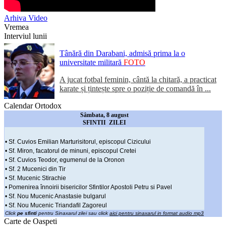
Arhiva Video
Vremea
Interviul lunii
Tânără din Darabani, admisă prima la o
universitate militară
FOTO
A jucat fotbal feminin, cântă la chitară, a practicat
karate și țintește spre o poziție de comandă în ...
Calendar Ortodox
Sâmbata, 8 august
SFINTII ZILEI
• Sf. Cuvios Emilian Marturisitorul, episcopul Cizicului
• Sf. Miron, facatorul de minuni, episcopul Cretei
• Sf. Cuvios Teodor, egumenul de la Oronon
• Sf. 2 Mucenici din Tir
• Sf. Mucenic Stirachie
• Pomenirea înnoirii bisericilor Sfintilor Apostoli Petru si Pavel
• Sf. Nou Mucenic Anastasie bulgarul
• Sf. Nou Mucenic Triandafil Zagoreul
Click
pe sfinti
pentru Sinaxarul zilei sau click
aici pentru sinaxarul in format audio mp3
Carte de Oaspeti