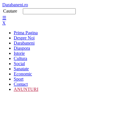
Darabaneni.ro
Cautare
☰
X
Prima Pagina
Despre Noi
Darabaneni
Diaspora
Istorie
Cultura
Social
Sanatate
Economic
Sport
Contact
ANUNTURI