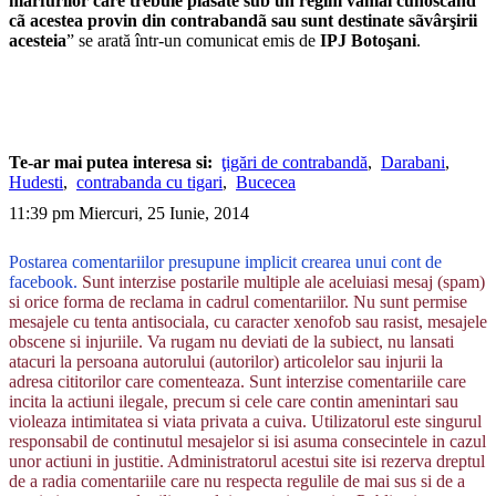
mãrfurilor care trebuie plasate sub un regim vamal cunoscând
cã acestea provin din contrabandã sau sunt destinate sãvârşirii
acesteia
” se arată într-un comunicat emis de
IPJ Botoşani
.
Te-ar mai putea interesa si:
ţigări de contrabandă
,
Darabani
,
Hudesti
,
contrabanda cu tigari
,
Bucecea
11:39 pm Miercuri, 25 Iunie, 2014
Postarea comentariilor presupune implicit crearea unui cont de
facebook.
Sunt interzise postarile multiple ale aceluiasi mesaj (spam)
si orice forma de reclama in cadrul comentariilor. Nu sunt permise
mesajele cu tenta antisociala, cu caracter xenofob sau rasist, mesajele
obscene si injuriile. Va rugam nu deviati de la subiect, nu lansati
atacuri la persoana autorului (autorilor) articolelor sau injurii la
adresa cititorilor care comenteaza. Sunt interzise comentariile care
incita la actiuni ilegale, precum si cele care contin amenintari sau
violeaza intimitatea si viata privata a cuiva. Utilizatorul este singurul
responsabil de continutul mesajelor si isi asuma consecintele in cazul
unor actiuni in justitie. Administratorul acestui site isi rezerva dreptul
de a radia comentariile care nu respecta regulile de mai sus si de a