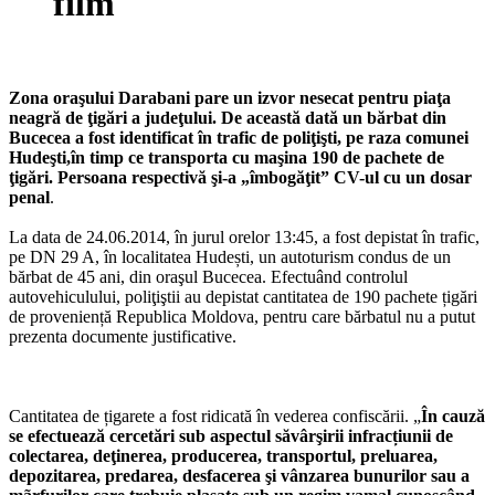
film
Zona oraşului Darabani pare un izvor nesecat pentru piaţa
neagră de ţigări a judeţului. De această dată un bărbat din
Bucecea a fost identificat în trafic de poliţişti, pe raza comunei
Hudeşti,în timp ce transporta cu maşina 190 de pachete de
ţigări. Persoana respectivă şi-a „îmbogăţit” CV-ul cu un dosar
penal
.
La data de 24.06.2014, în jurul orelor 13:45, a fost depistat în trafic,
pe DN 29 A, în localitatea Hudești, un autoturism condus de un
bărbat de 45 ani, din oraşul Bucecea. Efectuând controlul
autovehiculului, poliţiştii au depistat cantitatea de 190 pachete țigări
de proveniență Republica Moldova, pentru care bărbatul nu a putut
prezenta documente justificative.
Cantitatea de țigarete a fost ridicată în vederea confiscării. „
În cauză
se efectuează cercetări sub aspectul săvârşirii infracțiunii de
colectarea, deţinerea, producerea, transportul, preluarea,
depozitarea, predarea, desfacerea şi vânzarea bunurilor sau a