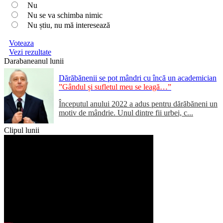
Nu
Nu se va schimba nimic
Nu știu, nu mă interesează
Voteaza
Vezi rezultate
Darabaneanul lunii
Dărăbănenii se pot mândri cu încă un academician
”Gândul și sufletul meu se leagă…”
Începutul anului 2022 a adus pentru dărăbăneni un
motiv de mândrie. Unul dintre fii urbei, c...
Clipul lunii