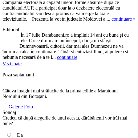
Campania electorală a căpătat uneori forme absurde după ce
candidatul AUR a participat doar la o dezbatere electorală cu
contracandidatul său deși a promis că va merge la toate
televiziunile. Prezența la vot în județele Moldovei a ...
continuare »
Editorial
În 17 iulie Darabaneni.ro a împlinit 14 ani cu bune şi cu
rele. Orice drum are un început, dar şi un sfârşit.
Dumnevoastră, cititorii, dar mai ales Dumnezeu ne va
îndruma calea în continuare. Tânăr și entuziast fiind, ai puterea și
nebunia necesară de a te î...
continuare
Vezi toate
Poza saptamanii
Câteva imagini mai strălucite de la prima ediție a Maratonul
Nordului din Botoșani.
Galerie Foto
Sondaj
Credeți că după alegerile de anul acesta, dărăbănenii vor trăi mai
bine?
Da