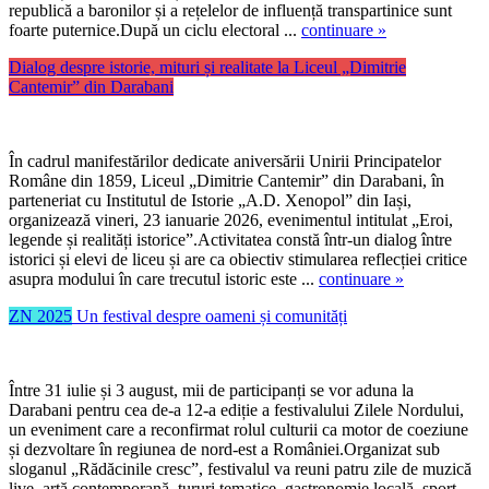
republică a baronilor și a rețelelor de influență transpartinice sunt
foarte puternice.După un ciclu electoral ...
continuare »
Dialog despre istorie, mituri și realitate la Liceul „Dimitrie
Cantemir” din Darabani
În cadrul manifestărilor dedicate aniversării Unirii Principatelor
Române din 1859, Liceul „Dimitrie Cantemir” din Darabani, în
parteneriat cu Institutul de Istorie „A.D. Xenopol” din Iași,
organizează vineri, 23 ianuarie 2026, evenimentul intitulat „Eroi,
legende și realități istorice”.Activitatea constă într-un dialog între
istorici și elevi de liceu și are ca obiectiv stimularea reflecției critice
asupra modului în care trecutul istoric este ...
continuare »
ZN 2025
Un festival despre oameni și comunități
Între 31 iulie și 3 august, mii de participanți se vor aduna la
Darabani pentru cea de-a 12-a ediție a festivalului Zilele Nordului,
un eveniment care a reconfirmat rolul culturii ca motor de coeziune
și dezvoltare în regiunea de nord-est a României.Organizat sub
sloganul „Rădăcinile cresc”, festivalul va reuni patru zile de muzică
live, artă contemporană, tururi tematice, gastronomie locală, sport