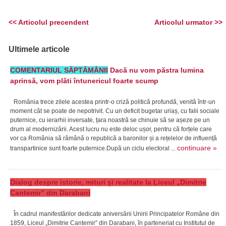
<< Articolul precendent
Articolul urmator >>
Ultimele articole
COMENTARIUL SĂPTĂMÂNII
Dacă nu vom păstra lumina
aprinsă, vom plăti întunericul foarte scump
România trece zilele acestea printr-o criză politică profundă, venită într-un
moment cât se poate de nepotrivit. Cu un deficit bugetar uriaș, cu falii sociale
puternice, cu ierarhii inversate, țara noastră se chinuie să se așeze pe un
drum al modernizării. Acest lucru nu este deloc ușor, pentru că forțele care
vor ca România să rămână o republică a baronilor și a rețelelor de influență
continuare »
transpartinice sunt foarte puternice.După un ciclu electoral ...
Dialog despre istorie, mituri și realitate la Liceul „Dimitrie
Cantemir” din Darabani
În cadrul manifestărilor dedicate aniversării Unirii Principatelor Române din
1859, Liceul „Dimitrie Cantemir” din Darabani, în parteneriat cu Institutul de