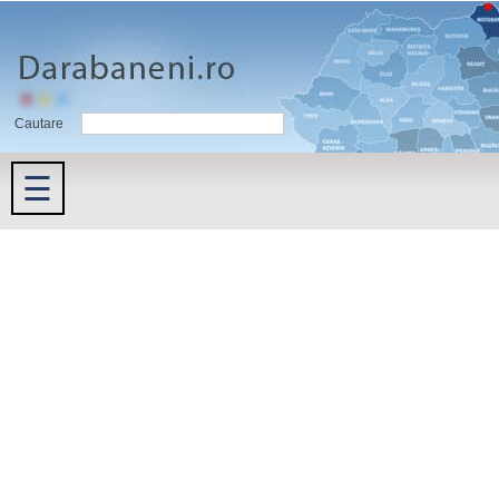
Cautare
☰