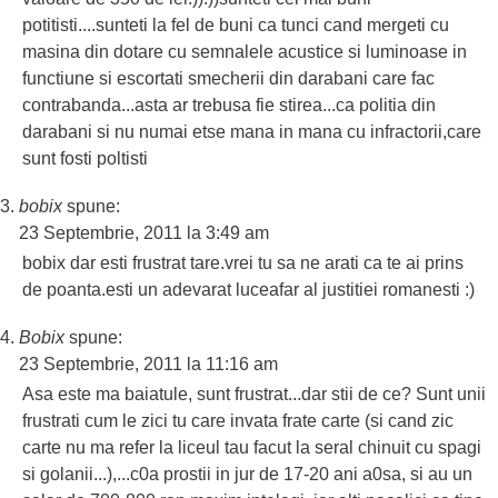
potitisti....sunteti la fel de buni ca tunci cand mergeti cu
masina din dotare cu semnalele acustice si luminoase in
functiune si escortati smecherii din darabani care fac
contrabanda...asta ar trebusa fie stirea...ca politia din
darabani si nu numai etse mana in mana cu infractorii,care
sunt fosti poltisti
bobix
spune:
23 Septembrie, 2011 la 3:49 am
bobix dar esti frustrat tare.vrei tu sa ne arati ca te ai prins
de poanta.esti un adevarat luceafar al justitiei romanesti :)
Bobix
spune:
23 Septembrie, 2011 la 11:16 am
Asa este ma baiatule, sunt frustrat...dar stii de ce? Sunt unii
frustrati cum le zici tu care invata frate carte (si cand zic
carte nu ma refer la liceul tau facut la seral chinuit cu spagi
si golanii...),...c0a prostii in jur de 17-20 ani a0sa, si au un