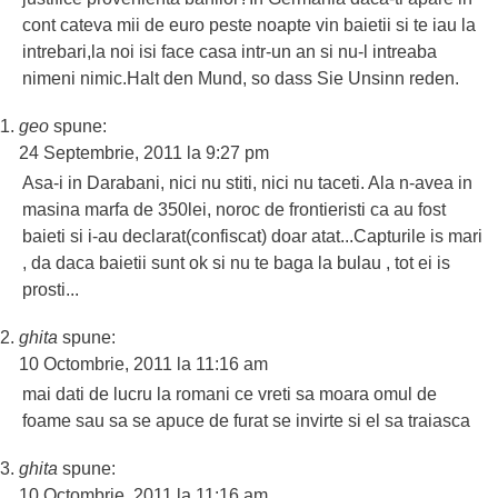
cont cateva mii de euro peste noapte vin baietii si te iau la
intrebari,la noi isi face casa intr-un an si nu-l intreaba
nimeni nimic.Halt den Mund, so dass Sie Unsinn reden.
geo
spune:
24 Septembrie, 2011 la 9:27 pm
Asa-i in Darabani, nici nu stiti, nici nu taceti. Ala n-avea in
masina marfa de 350lei, noroc de frontieristi ca au fost
baieti si i-au declarat(confiscat) doar atat...Capturile is mari
, da daca baietii sunt ok si nu te baga la bulau , tot ei is
prosti...
ghita
spune:
10 Octombrie, 2011 la 11:16 am
mai dati de lucru la romani ce vreti sa moara omul de
foame sau sa se apuce de furat se invirte si el sa traiasca
ghita
spune:
10 Octombrie, 2011 la 11:16 am