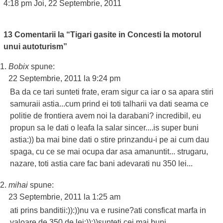
4:18 pm Joi, 22 Septembrie, 2011
13 Comentarii la “Tigari gasite in Concesti la motorul
unui autoturism”
Bobix
spune:
22 Septembrie, 2011 la 9:24 pm
Ba da ce tari sunteti frate, eram sigur ca iar o sa apara stiri
samuraii astia...cum prind ei toti talharii va dati seama ce
politie de frontiera avem noi la darabani? incredibil, eu
propun sa le dati o leafa la salar sincer....is super buni
astia:)) ba mai bine dati o stire prinzandu-i pe ai cum dau
spaga, cu ce se mai ocupa dar asa amanuntit... strugaru,
nazare, toti astia care fac bani adevarati nu 350 lei...
mihai
spune:
23 Septembrie, 2011 la 1:25 am
ati prins banditii:)):))nu va e rusine?ati consficat marfa in
valoare de 350 de lei:)):))sunteti cei mai buni