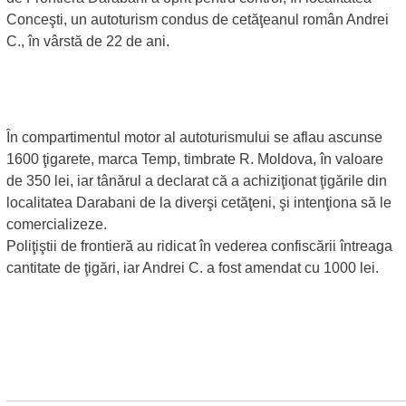
Conceşti, un autoturism condus de cetăţeanul român Andrei
C., în vârstă de 22 de ani.
În compartimentul motor al autoturismului se aflau ascunse
1600 ţigarete, marca Temp, timbrate R. Moldova, în valoare
de 350 lei, iar tânărul a declarat că a achiziţionat ţigările din
localitatea Darabani de la diverşi cetăţeni, şi intenţiona să le
comercializeze.
Poliţiştii de frontieră au ridicat în vederea confiscării întreaga
cantitate de ţigări, iar Andrei C. a fost amendat cu 1000 lei.