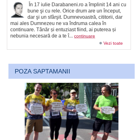
În 17 iulie Darabaneni.ro a împlinit 14 ani cu
bune şi cu rele. Orice drum are un început,
dar şi un sfârşit. Dumnevoastră, cititorii, dar
mai ales Dumnezeu ne va îndruma calea în
continuare. Tânăr și entuziast fiind, ai puterea și
nebunia necesară de a te î...
continuare
Vezi toate
POZA SAPTAMANII