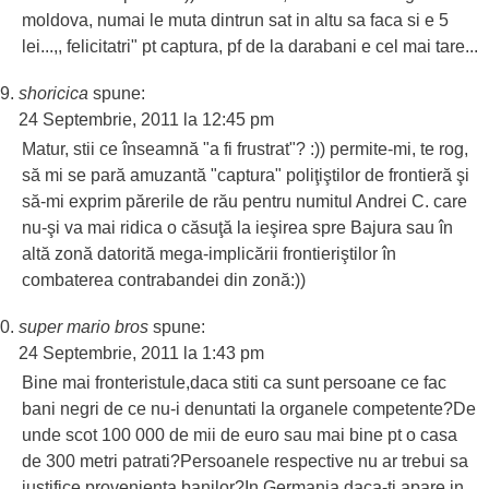
moldova, numai le muta dintrun sat in altu sa faca si e 5
lei...,, felicitatri" pt captura, pf de la darabani e cel mai tare...
shoricica
spune:
24 Septembrie, 2011 la 12:45 pm
Matur, stii ce înseamnă "a fi frustrat"? :)) permite-mi, te rog,
să mi se pară amuzantă "captura" poliţiştilor de frontieră şi
să-mi exprim părerile de rău pentru numitul Andrei C. care
nu-şi va mai ridica o căsuţă la ieşirea spre Bajura sau în
altă zonă datorită mega-implicării frontieriştilor în
combaterea contrabandei din zonă:))
super mario bros
spune:
24 Septembrie, 2011 la 1:43 pm
Bine mai fronteristule,daca stiti ca sunt persoane ce fac
bani negri de ce nu-i denuntati la organele competente?De
unde scot 100 000 de mii de euro sau mai bine pt o casa
de 300 metri patrati?Persoanele respective nu ar trebui sa
justifice provenienta banilor?In Germania daca-ti apare in