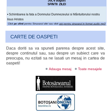
Joi, 6 august
SFINTII ZILEI
• Schimbarea la fata a Domnului Dumnezeului si Mântuitorului nostru
Iisus Hristos
Click
pe sfinti
pentru Sinaxarul zilei sau click
aici pentru sinaxarul in format audio mp3
CARTE DE OASPETI
Daca doriti sa va spuneti parerea despre acest site,
despre continutul sau, sau despre un subiect care va
preocupa, nu ezitati sa ne lasati un mesaj in cartea de
oaspeti!
Adauga mesaj
Toate mesajele