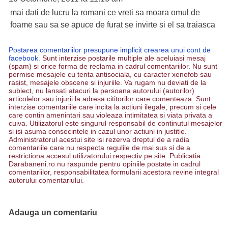
mai dati de lucru la romani ce vreti sa moara omul de
foame sau sa se apuce de furat se invirte si el sa traiasca
Postarea comentariilor presupune implicit crearea unui cont de
facebook.
Sunt interzise postarile multiple ale aceluiasi mesaj
(spam) si orice forma de reclama in cadrul comentariilor. Nu sunt
permise mesajele cu tenta antisociala, cu caracter xenofob sau
rasist, mesajele obscene si injuriile. Va rugam nu deviati de la
subiect, nu lansati atacuri la persoana autorului (autorilor)
articolelor sau injurii la adresa cititorilor care comenteaza. Sunt
interzise comentariile care incita la actiuni ilegale, precum si cele
care contin amenintari sau violeaza intimitatea si viata privata a
cuiva. Utilizatorul este singurul responsabil de continutul mesajelor
si isi asuma consecintele in cazul unor actiuni in justitie.
Administratorul acestui site isi rezerva dreptul de a radia
comentariile care nu respecta regulile de mai sus si de a
restrictiona accesul utilizatorului respectiv pe site. Publicatia
Darabaneni.ro nu raspunde pentru opiniile postate in cadrul
comentariilor, responsabilitatea formularii acestora revine integral
autorului comentariului.
Adauga un comentariu