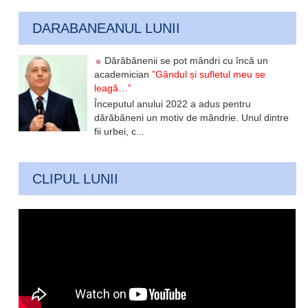
DARABANEANUL LUNII
Dărăbănenii se pot mândri cu încă un
academician
”Gândul și sufletul meu se
leagă…”
Începutul anului 2022 a adus pentru
dărăbăneni un motiv de mândrie. Unul dintre
fii urbei, c...
CLIPUL LUNII