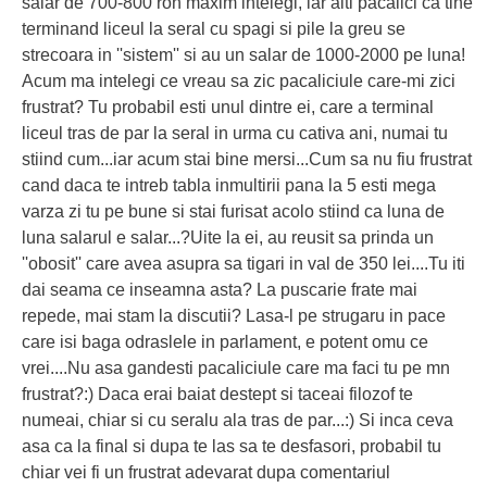
salar de 700-800 ron maxim intelegi, iar alti pacalici ca tine
terminand liceul la seral cu spagi si pile la greu se
strecoara in ''sistem'' si au un salar de 1000-2000 pe luna!
Acum ma intelegi ce vreau sa zic pacaliciule care-mi zici
frustrat? Tu probabil esti unul dintre ei, care a terminal
liceul tras de par la seral in urma cu cativa ani, numai tu
stiind cum...iar acum stai bine mersi...Cum sa nu fiu frustrat
cand daca te intreb tabla inmultirii pana la 5 esti mega
varza zi tu pe bune si stai furisat acolo stiind ca luna de
luna salarul e salar...?Uite la ei, au reusit sa prinda un
''obosit'' care avea asupra sa tigari in val de 350 lei....Tu iti
dai seama ce inseamna asta? La puscarie frate mai
repede, mai stam la discutii? Lasa-l pe strugaru in pace
care isi baga odraslele in parlament, e potent omu ce
vrei....Nu asa gandesti pacaliciule care ma faci tu pe mn
frustrat?:) Daca erai baiat destept si taceai filozof te
numeai, chiar si cu seralu ala tras de par...:) Si inca ceva
asa ca la final si dupa te las sa te desfasori, probabil tu
chiar vei fi un frustrat adevarat dupa comentariul