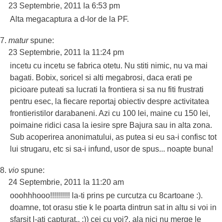
23 Septembrie, 2011 la 6:53 pm
Alta megacaptura a d-lor de la PF.
matur
spune:
23 Septembrie, 2011 la 11:24 pm
incetu cu incetu se fabrica otetu. Nu stiti nimic, nu va mai
bagati. Bobix, soricel si alti megabrosi, daca erati pe
picioare puteati sa lucrati la frontiera si sa nu fiti frustrati
pentru esec, la fiecare reportaj obiectiv despre activitatea
frontieristilor darabaneni. Azi cu 100 lei, maine cu 150 lei,
poimaine ridici casa la iesire spre Bajura sau in alta zona.
Sub acoperirea anonimatului, as putea si eu sa-i confisc tot
lui strugaru, etc si sa-i infund, usor de spus... noapte buna!
vio
spune:
24 Septembrie, 2011 la 11:20 am
ooohhhooo!!!!!!!!!! la-ti prins pe curcutza cu 8cartoane :).
doamne, tot orasu stie k le poarta dintrun sat in altu si voi in
sfarsit l-ati capturat.. :)) cei cu voi?, ala nici nu merge le