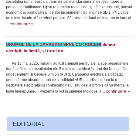
societatea românească a transmis cel mai clar semnal de respingere a
partidelor tradiționale. Lipsa reformelor reale, corupția în expansiune, haosul
economic și promovarea liderilor incompetenți au împins PSD și PNL către
un minim istoric al încrederii publice. Să ratezi de două ori intrarea în turul al
continuare »
...
DRUMUL DE LA DARABANI SPRE COTROCENI
Simion
câștigă, la limită, și turul doi
Pe 18 mai 2025, românii au fost chemați pentru a-și alege președintele,
după ce în urma rezultatelor din 5 mai s-au calificat în turul doi Nicușor Dan
(independent) și George Simion (AUR). Campania electorală a căpătat
uneori forme absurde după ce candidatul AUR a participat doar la o
dezbatere electorală cu contracandidatul său deși a promis că va merge la
continuare »
toate televiziunile. Prezența la vot în județele Moldovei a ...
EDITORIAL