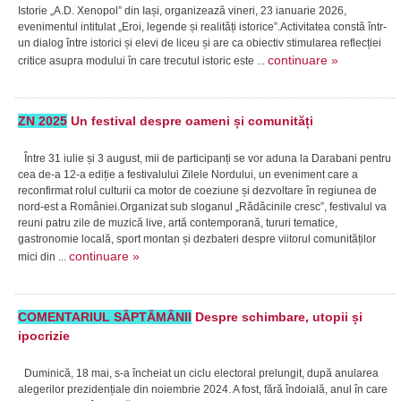
Istorie „A.D. Xenopol” din Iași, organizează vineri, 23 ianuarie 2026,
evenimentul intitulat „Eroi, legende și realități istorice”.Activitatea constă într-
un dialog între istorici și elevi de liceu și are ca obiectiv stimularea reflecției
continuare »
critice asupra modului în care trecutul istoric este ...
ZN 2025
Un festival despre oameni și comunități
Între 31 iulie și 3 august, mii de participanți se vor aduna la Darabani pentru
cea de-a 12-a ediție a festivalului Zilele Nordului, un eveniment care a
reconfirmat rolul culturii ca motor de coeziune și dezvoltare în regiunea de
nord-est a României.Organizat sub sloganul „Rădăcinile cresc”, festivalul va
reuni patru zile de muzică live, artă contemporană, tururi tematice,
gastronomie locală, sport montan și dezbateri despre viitorul comunităților
continuare »
mici din ...
COMENTARIUL SĂPTĂMÂNII
Despre schimbare, utopii și
ipocrizie
Duminică, 18 mai, s-a încheiat un ciclu electoral prelungit, după anularea
alegerilor prezidențiale din noiembrie 2024. A fost, fără îndoială, anul în care