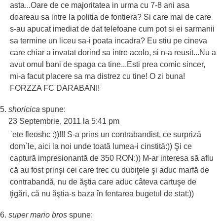
asta...Oare de ce majoritatea in urma cu 7-8 ani asa
doareau sa intre la politia de fontiera? Si care mai de care
s-au apucat imediat de dat telefoane cum pot si ei sarmanii
sa termine un liceu sa-i poata incadra? Eu stiu pe cineva
care chiar a invatat dorind sa intre acolo, si n-a reusit...Nu a
avut omul bani de spaga ca tine...Esti prea comic sincer,
mi-a facut placere sa ma distrez cu tine! O zi buna!
FORZZA FC DARABANI!
shoricica
spune:
23 Septembrie, 2011 la 5:41 pm
`ete fleoshc :))!!! S-a prins un contrabandist, ce surpriză
dom`le, aici la noi unde toată lumea-i cinstită:)) Şi ce
captură impresionantă de 350 RON:)) M-ar interesa să aflu
că au fost prinşi cei care trec cu dubiţele şi aduc marfă de
contrabandă, nu de ăştia care aduc câteva cartuşe de
ţigări, că nu ăştia-s baza în fentarea bugetul de stat:))
super mario bros
spune: