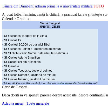
Tânără din Darabani, admisă prima la o universitate militară
FOTO
A jucat fotbal feminin, cântă la chitară, a practicat karate și țintește sp
Calendar Ortodox
Vineri, 7 august
SFINTII ZILEI
• Sf. Cuvioasa Teodora de la Sihla
• Sf. Cuvios Or
• Sf. Cuviosi 10.000 de pustnici Tibei
• Sf. Cuvioasa Potamia, facatoarea de minuni
• Sf. Sfintit Mucenic Narcis, patriarhul Ierusalimului
• Sf. Cuvios Asterie Singliticul
• Sf. Sozont cel din Nicomidia
• Sf. Iperehie
• Sf. Cuvios Teodosie, doctorul cel nou
• Sf. Cuvios Dometie, facatorul de minuni
• Sf. Cuvios Nicanor, facatorul de minuni
Click
pe sfinti
pentru Sinaxarul zilei sau click
aici pentru sinaxarul in format audio mp3
Carte de Oaspeti
Daca doriti sa va spuneti parerea despre acest site, despre continutul s
Adauga mesaj
Toate mesajele