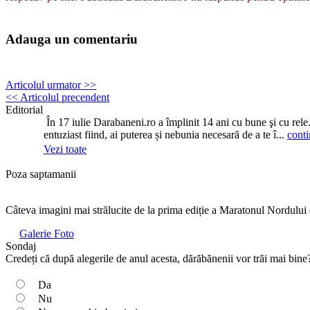
Adauga un comentariu
Articolul urmator >>
<< Articolul precendent
Editorial
În 17 iulie Darabaneni.ro a împlinit 14 ani cu bune şi cu rele
entuziast fiind, ai puterea și nebunia necesară de a te î...
conti
Vezi toate
Poza saptamanii
Câteva imagini mai strălucite de la prima ediție a Maratonul Nordului
Galerie Foto
Sondaj
Credeți că după alegerile de anul acesta, dărăbănenii vor trăi mai bine
Da
Nu