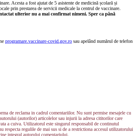
are. Acesta a fost ajutat de 5 asistente de medicină școlară și
ocale prin prestarea de servicii medicale la centrul de vaccinare.
ontactat ulterior nu a mai confirmat nimeni. Sper ca până
ine
programare.vaccinare-covid.gov.ro
sau apelând numărul de telefon
 forma de reclama in cadrul comentariilor. Nu sunt permise mesajele cu
orului (autorilor) articolelor sau injurii la adresa cititorilor care
vata a cuiva. Utilizatorul este singurul responsabil de continutul
u respecta regulile de mai sus si de a restrictiona accesul utilizatorului
vine integral autorului comentariului.