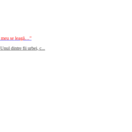
ul meu se leagă…”
ul dintre fii urbei, c...