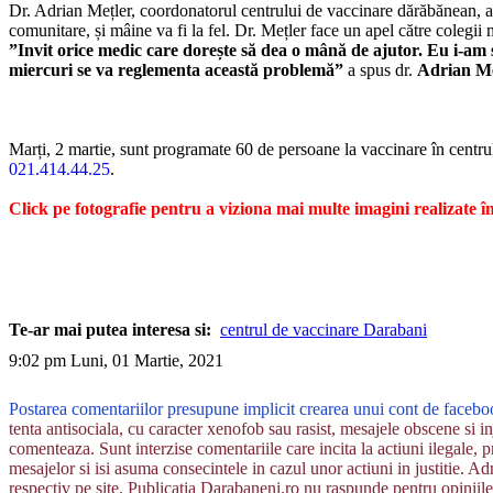
Dr. Adrian Mețler, coordonatorul centrului de vaccinare dărăbănean, a f
comunitare, și mâine va fi la fel. Dr. Mețler face un apel către colegii
”Invit orice medic care dorește să dea o mână de ajutor. Eu i-am 
miercuri se va reglementa această problemă”
a spus dr.
Adrian Me
Marți, 2 martie, sunt programate 60 de persoane la vaccinare în centr
021.414.44.25
.
Click pe fotografie pentru a viziona mai multe imagini realizate î
Te-ar mai putea interesa si:
centrul de vaccinare Darabani
9:02 pm Luni, 01 Martie, 2021
Postarea comentariilor presupune implicit crearea unui cont de facebo
tenta antisociala, cu caracter xenofob sau rasist, mesajele obscene si inj
comenteaza. Sunt interzise comentariile care incita la actiuni ilegale, p
mesajelor si isi asuma consecintele in cazul unor actiuni in justitie. Adm
respectiv pe site. Publicatia Darabaneni.ro nu raspunde pentru opiniile 