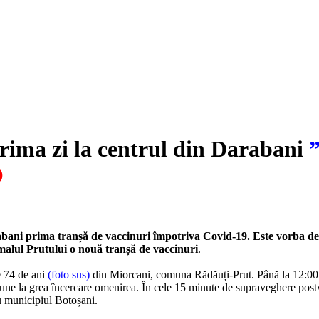
prima zi la centrul din Darabani
”
O
rabani prima tranșă de vaccinuri împotriva Covid-19. Este vorba de
malul Prutului o nouă tranșă de vaccinuri
.
e 74 de ani
(foto sus)
din Miorcani, comuna Rădăuți-Prut. Până la 12:00 au
une la grea încercare omenirea. În cele 15 minute de supraveghere postvac
 municipiul Botoșani.