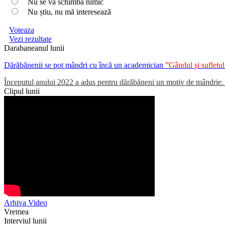
Nu se va schimba nimic
Nu știu, nu mă interesează
Voteaza
Vezi rezultate
Darabaneanul lunii
Dărăbănenii se pot mândri cu încă un academician
”Gândul și suflet
Începutul anului 2022 a adus pentru dărăbăneni un motiv de mândrie. Un
Clipul lunii
Arhiva Video
Vremea
Interviul lunii