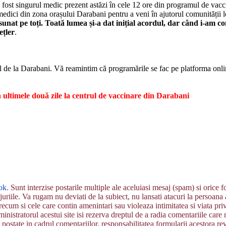
ost singurul medic prezent astăzi în cele 12 ore din programul de vaccin
 medici din zona orașului Darabani pentru a veni în ajutorul comunității l
sunat pe toți. Toată lumea și-a dat inițial acordul, dar când i-am c
țler
.
ul de la Darabani. Vă reamintim că programările se fac pe platforma onl
n ultimele două zile la centrul de vaccinare din Darabani
ok.
Sunt interzise postarile multiple ale aceluiasi mesaj (spam) si orice
uriile. Va rugam nu deviati de la subiect, nu lansati atacuri la persoana aut
recum si cele care contin amenintari sau violeaza intimitatea si viata pri
inistratorul acestui site isi rezerva dreptul de a radia comentariile care n
postate in cadrul comentariilor, responsabilitatea formularii acestora re