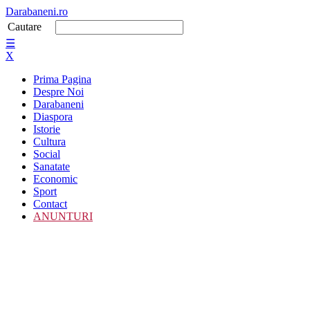
Darabaneni.ro
Cautare
☰
X
Prima Pagina
Despre Noi
Darabaneni
Diaspora
Istorie
Cultura
Social
Sanatate
Economic
Sport
Contact
ANUNTURI