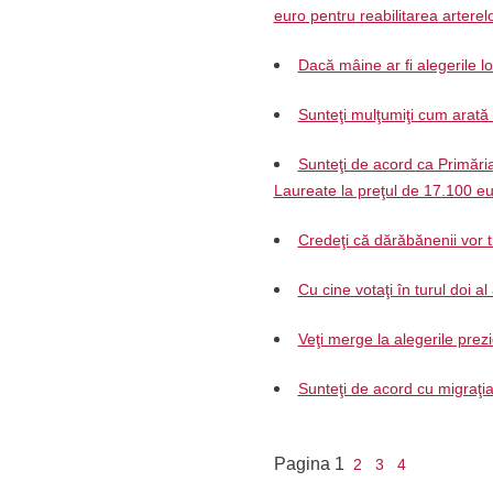
euro pentru reabilitarea arterelo
Dacă mâine ar fi alegerile l
Sunteţi mulţumiţi cum arat
Sunteţi de acord ca Primări
Laureate la preţul de 17.100 e
Credeţi că dărăbănenii vor 
Cu cine votaţi în turul doi al
Veţi merge la alegerile prez
Sunteţi de acord cu migraţia a
Pagina
1
2
3
4