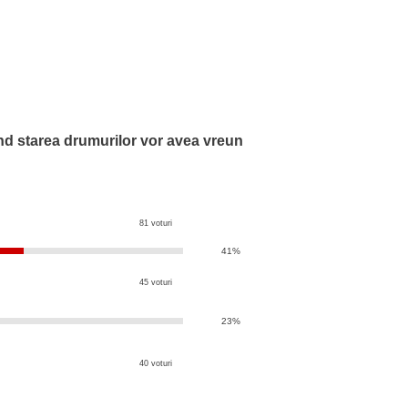
ind starea drumurilor vor avea vreun
81 voturi
41%
45 voturi
23%
40 voturi