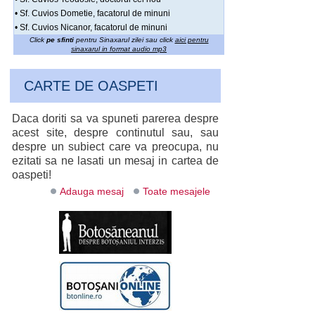
• Sf. Cuvios Dometie, facatorul de minuni
• Sf. Cuvios Nicanor, facatorul de minuni
Click
pe sfinti
pentru Sinaxarul zilei sau click
aici pentru
sinaxarul in format audio mp3
CARTE DE OASPETI
Daca doriti sa va spuneti parerea despre
acest site, despre continutul sau, sau
despre un subiect care va preocupa, nu
ezitati sa ne lasati un mesaj in cartea de
oaspeti!
Adauga mesaj
Toate mesajele