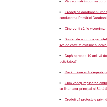
Vă vaccinați împotriva coron
Credeți că dărăbănenii vor t
conducerea Primăriei Darabani
Cine doriți să fie viceprimar
Sunteți de acord ca ședințel
live de către televiziunea local
După aproape 10 ani, vă dori
activitatea?
Dacă mâine ar fi alegerile pr
Cum vedeți implicarea omului
ca finanțator principal al Sănăt
Credeți că protestele privin