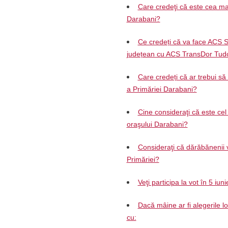
Care credeţi că este cea mai
Darabani?
Ce credeți că va face ACS S
județean cu ACS TransDor Tud
Care credeți că ar trebui să
a Primăriei Darabani?
Cine consideraţi că este cel 
oraşului Darabani?
Consideraţi că dărăbănenii v
Primăriei?
Veţi participa la vot în 5 iun
Dacă mâine ar fi alegerile l
cu: