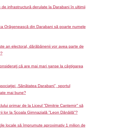
e de infrastructură derulate la Darabani în ultimii
teca Orăşenească din Darabani să poarte numele
te an electoral, dărăbănenii vor avea parte de
l?
onsideraţi că are mai mari şanse la câştigarea
Asociaţiei „Sănătatea Darabani”, sportul
tate mai bune?
clului primar de la Liceul "Dimitrie Cantemir" să
rii lor la Şcoala Gimnazială "Leon Dănăilă"?
ţile locale să împrumute aproximativ 1 milion de