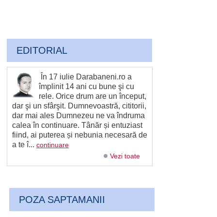
EDITORIAL
În 17 iulie Darabaneni.ro a
împlinit 14 ani cu bune şi cu
rele. Orice drum are un început,
dar şi un sfârşit. Dumnevoastră, cititorii,
dar mai ales Dumnezeu ne va îndruma
calea în continuare. Tânăr și entuziast
fiind, ai puterea și nebunia necesară de
a te î...
continuare
Vezi toate
POZA SAPTAMANII