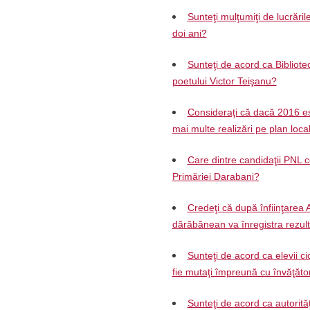
Sunteţi mulţumiţi de lucrăril
doi ani?
Sunteţi de acord ca Biblio
poetului Victor Teişanu?
Consideraţi că dacă 2016 es
mai multe realizări pe plan loca
Care dintre candidaţii PNL c
Primăriei Darabani?
Credeţi că după înfiinţarea 
dărăbănean va înregistra rezul
Sunteţi de acord ca elevii ci
fie mutaţi împreună cu învăţăto
Sunteţi de acord ca autorită