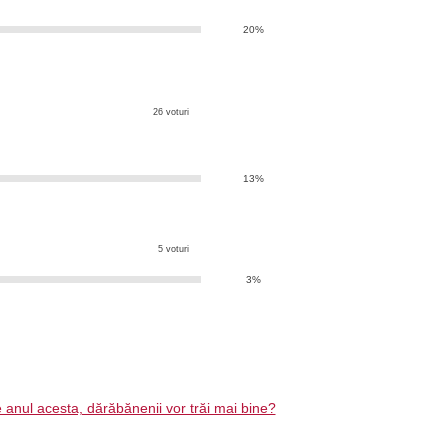
20%
26 voturi
13%
5 voturi
3%
 anul acesta, dărăbănenii vor trăi mai bine?