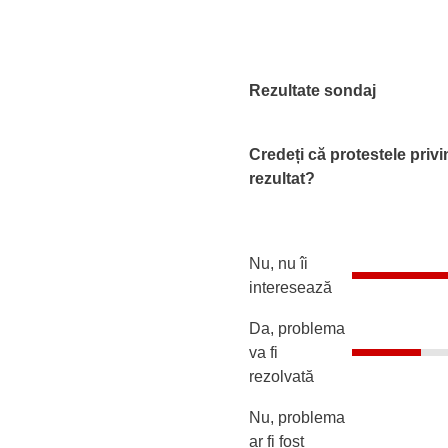
Rezultate sondaj
Credeți că protestele priv
rezultat?
Nu, nu îi
interesează
Da, problema
va fi
rezolvată
Nu, problema
ar fi fost