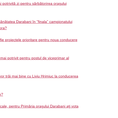
 potrivită zi pentru sărbătorirea oraşului
ănătatea Darabani în ”finala” campionatului
ora?
 fie proiectele prioritare pentru noua conducere
mai potrivit pentru postul de viceprimar al
or trăi mai bine cu Liviu Hrimiuc la conducerea
ie?
ocale, pentru Primăria oraşului Darabani aţi vota