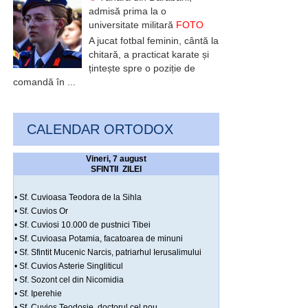
admisă prima la o
universitate militară
FOTO
A jucat fotbal feminin, cântă la
chitară, a practicat karate și
țintește spre o poziție de
comandă în ...
CALENDAR ORTODOX
Vineri, 7 august
SFINTII ZILEI
• Sf. Cuvioasa Teodora de la Sihla
• Sf. Cuvios Or
• Sf. Cuviosi 10.000 de pustnici Tibei
• Sf. Cuvioasa Potamia, facatoarea de minuni
• Sf. Sfintit Mucenic Narcis, patriarhul Ierusalimului
• Sf. Cuvios Asterie Singliticul
• Sf. Sozont cel din Nicomidia
• Sf. Iperehie
• Sf. Cuvios Teodosie, doctorul cel nou