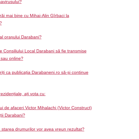
avirusului?
răi mai bine cu Mihai-Alin Gîrbaci la
?
 al orașului Darabani?
e Consiliului Local Darabani să fie transmise
ă sau online?
ți ca publicația Darabaneni.ro să-și continue
ezidențiale, ați vota cu:
 de afaceri Victor Mihalachi (Victor Construct)
ății Darabani?
d starea drumurilor vor avea vreun rezultat?