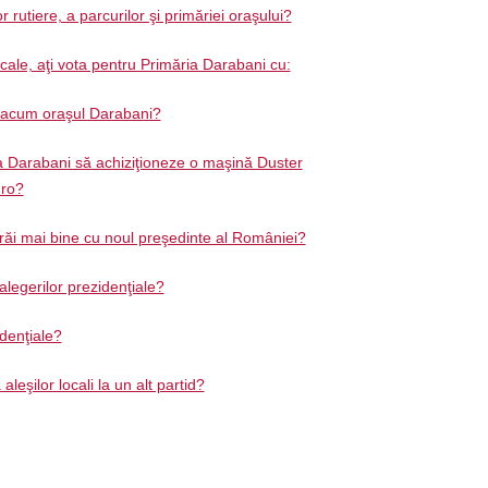
r rutiere, a parcurilor şi primăriei oraşului?
ocale, aţi vota pentru Primăria Darabani cu:
ă acum oraşul Darabani?
a Darabani să achiziţioneze o maşină Duster
uro?
trăi mai bine cu noul preşedinte al României?
 alegerilor prezidenţiale?
idenţiale?
leşilor locali la un alt partid?