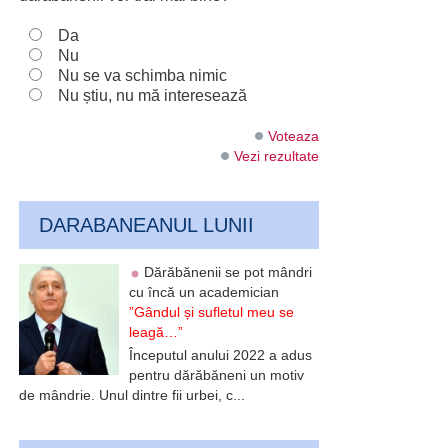
Da
Nu
Nu se va schimba nimic
Nu știu, nu mă interesează
Voteaza
Vezi rezultate
DARABANEANUL LUNII
Dărăbănenii se pot mândri
cu încă un academician
”Gândul și sufletul meu se
leagă…”
Începutul anului 2022 a adus
pentru dărăbăneni un motiv
de mândrie. Unul dintre fii urbei, c...