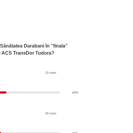
Sănătatea Darabani în ”finala”
u ACS TransDor Tudora?
23 voturi
40%
20 voturi