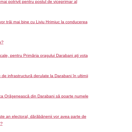
mai potrivit pentru postul de viceprimar al
or trăi mai bine cu Liviu Hrimiuc la conducerea
ie?
ocale, pentru Primăria oraşului Darabani aţi vota
e de infrastructură derulate la Darabani în ultimii
teca Orăşenească din Darabani să poarte numele
te an electoral, dărăbănenii vor avea parte de
l?