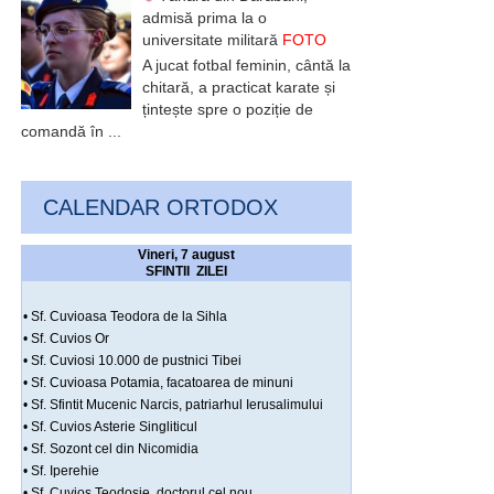
admisă prima la o
universitate militară
FOTO
A jucat fotbal feminin, cântă la
chitară, a practicat karate și
țintește spre o poziție de
comandă în ...
CALENDAR ORTODOX
Vineri, 7 august
SFINTII ZILEI
• Sf. Cuvioasa Teodora de la Sihla
• Sf. Cuvios Or
• Sf. Cuviosi 10.000 de pustnici Tibei
• Sf. Cuvioasa Potamia, facatoarea de minuni
• Sf. Sfintit Mucenic Narcis, patriarhul Ierusalimului
• Sf. Cuvios Asterie Singliticul
• Sf. Sozont cel din Nicomidia
• Sf. Iperehie
• Sf. Cuvios Teodosie, doctorul cel nou