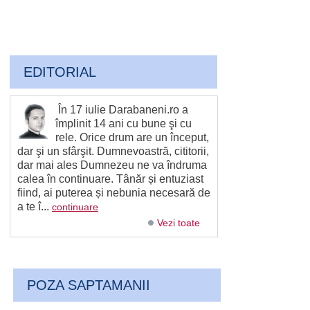
EDITORIAL
În 17 iulie Darabaneni.ro a
împlinit 14 ani cu bune şi cu
rele. Orice drum are un început,
dar şi un sfârşit. Dumnevoastră, cititorii,
dar mai ales Dumnezeu ne va îndruma
calea în continuare. Tânăr și entuziast
fiind, ai puterea și nebunia necesară de
a te î...
continuare
Vezi toate
POZA SAPTAMANII