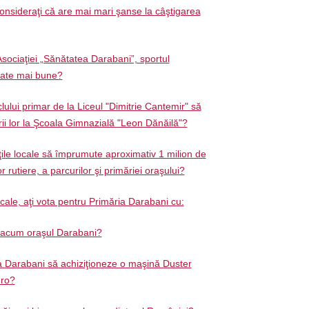
onsideraţi că are mai mari şanse la câştigarea
Asociaţiei „Sănătatea Darabani”, sportul
tate mai bune?
clului primar de la Liceul "Dimitrie Cantemir" să
rii lor la Şcoala Gimnazială "Leon Dănăilă"?
ţile locale să împrumute aproximativ 1 milion de
r rutiere, a parcurilor şi primăriei oraşului?
ocale, aţi vota pentru Primăria Darabani cu:
ă acum oraşul Darabani?
a Darabani să achiziţioneze o maşină Duster
uro?