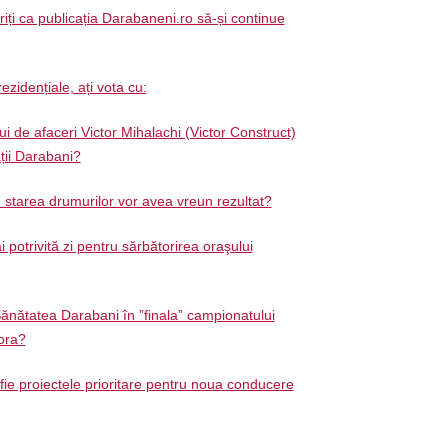
ți ca publicația Darabaneni.ro să-și continue
ezidențiale, ați vota cu:
 de afaceri Victor Mihalachi (Victor Construct)
ății Darabani?
d starea drumurilor vor avea vreun rezultat?
 potrivită zi pentru sărbătorirea oraşului
ănătatea Darabani în ”finala” campionatului
ora?
 fie proiectele prioritare pentru noua conducere