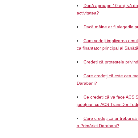
După aproape 10 ani, vă dori
activitatea?
Dacă mâine ar fi alegerile pr
Cum vedeți implicarea omului
ca finanțator principal al Sănăt
Credeți că protestele privin
Care credeţi că este cea mai
Darabani?
Ce credeți că va face ACS S
județean cu ACS TransDor Tud
Care credeți că ar trebui să
a Primăriei Darabani?