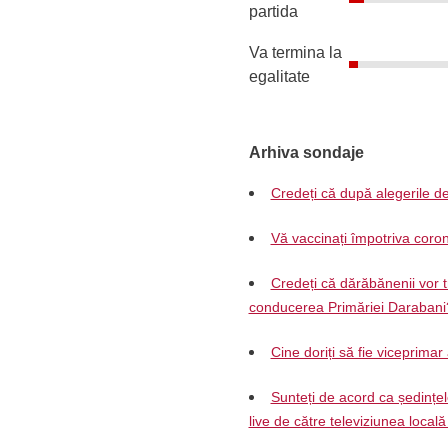
partida
Va termina la
egalitate
Arhiva sondaje
Credeți că după alegerile de
Vă vaccinați împotriva coron
Credeți că dărăbănenii vor t
conducerea Primăriei Darabani
Cine doriți să fie viceprimar
Sunteți de acord ca ședințel
live de către televiziunea local