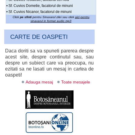
• Sf. Cuvios Dometie, facatorul de minuni
• Sf. Cuvios Nicanor, facatorul de minuni
Click
pe sfinti
pentru Sinaxarul zilei sau click
aici pentru
sinaxarul in format audio mp3
CARTE DE OASPETI
Daca doriti sa va spuneti parerea despre
acest site, despre continutul sau, sau
despre un subiect care va preocupa, nu
ezitati sa ne lasati un mesaj in cartea de
oaspeti!
Adauga mesaj
Toate mesajele