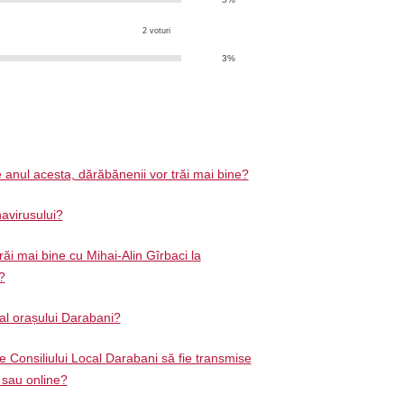
2 voturi
3%
 anul acesta, dărăbănenii vor trăi mai bine?
avirusului?
răi mai bine cu Mihai-Alin Gîrbaci la
?
 al orașului Darabani?
e Consiliului Local Darabani să fie transmise
ă sau online?