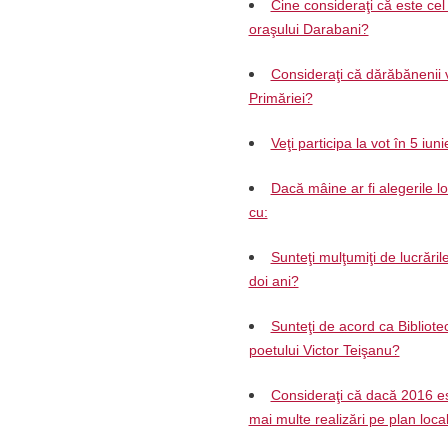
Cine consideraţi că este cel 
oraşului Darabani?
Consideraţi că dărăbănenii v
Primăriei?
Veţi participa la vot în 5 iun
Dacă mâine ar fi alegerile l
cu:
Sunteţi mulţumiţi de lucrăril
doi ani?
Sunteţi de acord ca Biblio
poetului Victor Teişanu?
Consideraţi că dacă 2016 es
mai multe realizări pe plan loca