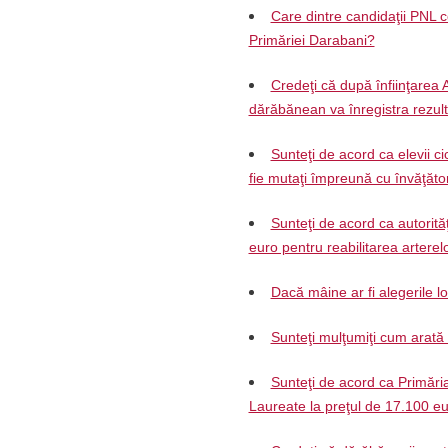
Care dintre candidaţii PNL c
Primăriei Darabani?
Credeţi că după înfiinţarea 
dărăbănean va înregistra rezul
Sunteţi de acord ca elevii ci
fie mutaţi împreună cu învăţăto
Sunteţi de acord ca autorită
euro pentru reabilitarea arterelo
Dacă mâine ar fi alegerile l
Sunteţi mulţumiţi cum arat
Sunteţi de acord ca Primări
Laureate la preţul de 17.100 e