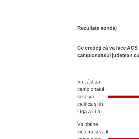
Rezultate sondaj
Ce credeți că va face ACS 
campionatului județean c
Va câștiga
campionatul
și se va
califica și în
Liga a III-a
Va obține
victoria și va fi