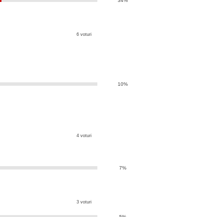
34%
6 voturi
10%
4 voturi
7%
3 voturi
5%