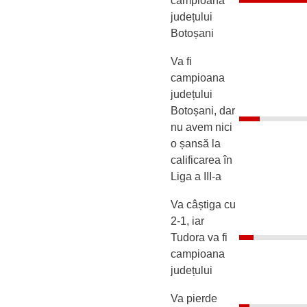
campioana
județului
Botoșani
Va fi
campioana
județului
Botoșani, dar
nu avem nici
o șansă la
calificarea în
Liga a III-a
Va câștiga cu
2-1, iar
Tudora va fi
campioana
județului
Va pierde