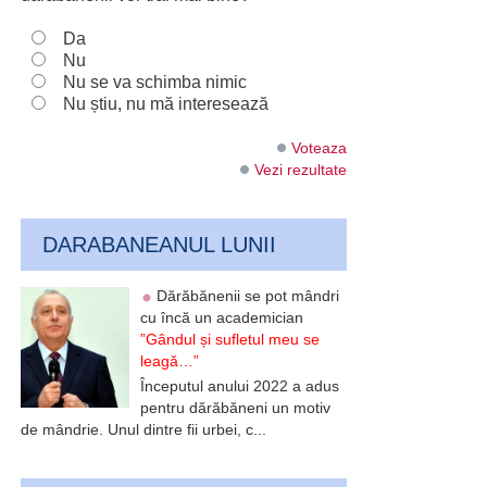
Da
Nu
Nu se va schimba nimic
Nu știu, nu mă interesează
Voteaza
Vezi rezultate
DARABANEANUL LUNII
Dărăbănenii se pot mândri
cu încă un academician
”Gândul și sufletul meu se
leagă…”
Începutul anului 2022 a adus
pentru dărăbăneni un motiv
de mândrie. Unul dintre fii urbei, c...