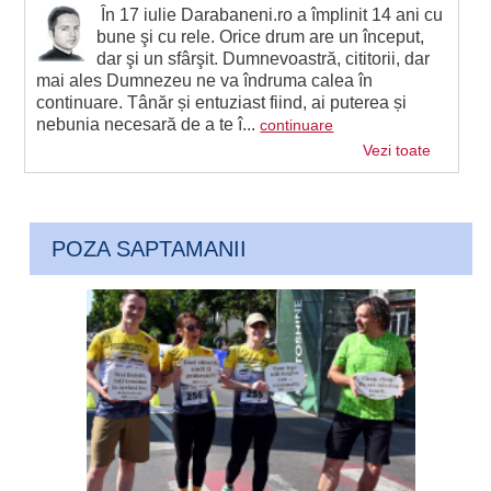
În 17 iulie Darabaneni.ro a împlinit 14 ani cu
bune şi cu rele. Orice drum are un început,
dar şi un sfârşit. Dumnevoastră, cititorii, dar
mai ales Dumnezeu ne va îndruma calea în
continuare. Tânăr și entuziast fiind, ai puterea și
nebunia necesară de a te î...
continuare
Vezi toate
POZA SAPTAMANII