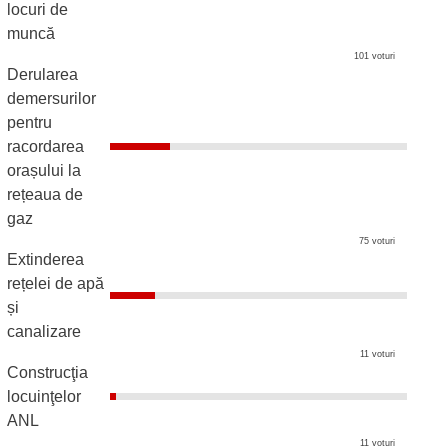
locuri de
muncă
101 voturi
Derularea
demersurilor
pentru
racordarea
orașului la
rețeaua de
gaz
75 voturi
Extinderea
rețelei de apă
și
canalizare
11 voturi
Construcţia
locuinţelor
ANL
11 voturi