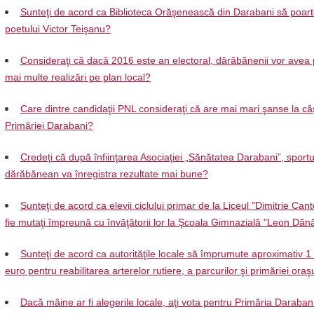
Sunteţi de acord ca Biblioteca Orăşenească din Darabani să poar
poetului Victor Teişanu?
Consideraţi că dacă 2016 este an electoral, dărăbănenii vor avea 
mai multe realizări pe plan local?
Care dintre candidaţii PNL consideraţi că are mai mari şanse la câ
Primăriei Darabani?
Credeţi că după înfiinţarea Asociaţiei „Sănătatea Darabani”, sportu
dărăbănean va înregistra rezultate mai bune?
Sunteţi de acord ca elevii ciclului primar de la Liceul "Dimitrie Can
fie mutaţi împreună cu învăţătorii lor la Şcoala Gimnazială "Leon Dănă
Sunteţi de acord ca autorităţile locale să împrumute aproximativ 1
euro pentru reabilitarea arterelor rutiere, a parcurilor şi primăriei oraş
Dacă mâine ar fi alegerile locale, aţi vota pentru Primăria Daraban