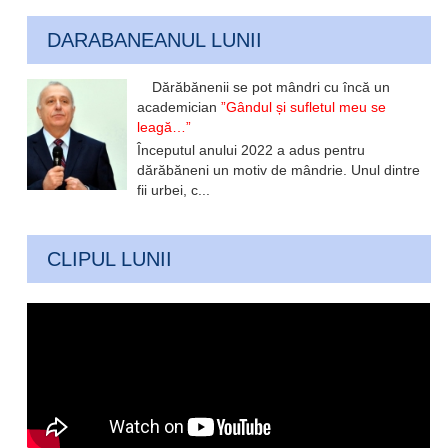
DARABANEANUL LUNII
Dărăbănenii se pot mândri cu încă un
academician
”Gândul și sufletul meu se
leagă…”
Începutul anului 2022 a adus pentru
dărăbăneni un motiv de mândrie. Unul dintre
fii urbei, c...
CLIPUL LUNII