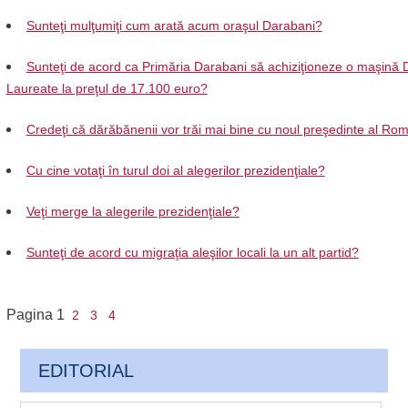
Sunteţi mulţumiţi cum arată acum oraşul Darabani?
Sunteţi de acord ca Primăria Darabani să achiziţioneze o maşină 
Laureate la preţul de 17.100 euro?
Credeţi că dărăbănenii vor trăi mai bine cu noul preşedinte al Ro
Cu cine votaţi în turul doi al alegerilor prezidenţiale?
Veţi merge la alegerile prezidenţiale?
Sunteţi de acord cu migraţia aleşilor locali la un alt partid?
Pagina
1
2
3
4
EDITORIAL