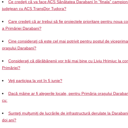
Ce credeți că va face ACS Sănătatea Darabani în ”finala” campion
județean cu ACS TransDor Tudora?
Care credeți că ar trebui să fie proiectele prioritare pentru noua 
a Primăriei Darabani?
Cine consideraţi că este cel mai potrivit pentru postul de viceprima
oraşului Darabani?
Consideraţi că dărăbănenii vor trăi mai bine cu Liviu Hrimiuc la c
Primăriei?
Veţi participa la vot în 5 iunie?
Dacă mâine ar fi alegerile locale, pentru Primăria oraşului Daraban
cu:
Sunteţi mulţumiţi de lucrările de infrastructură derulate la Darabani 
doi ani?