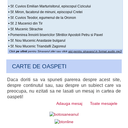
• Sf. Cuvios Emilian Marturisitorul, episcopul Cizicului
• Sf. Miron, facatorul de minuni, episcopul Cretei
• Sf. Cuvios Teodor, egumenul de la Oronon
• Sf. 2 Mucenici din Tir
• Sf. Mucenic Stirachie
• Pomenirea înnoirii bisericilor Sfintilor Apostoli Petru si Pavel
• Sf. Nou Mucenic Anastasie bulgarul
• Sf. Nou Mucenic Triandafil Zagoreul
Click
pe sfinti
pentru Sinaxarul zilei sau click
aici pentru sinaxarul in format audio mp3
CARTE DE OASPETI
Daca doriti sa va spuneti parerea despre acest site,
despre continutul sau, sau despre un subiect care va
preocupa, nu ezitati sa ne lasati un mesaj in cartea de
oaspeti!
Adauga mesaj
Toate mesajele