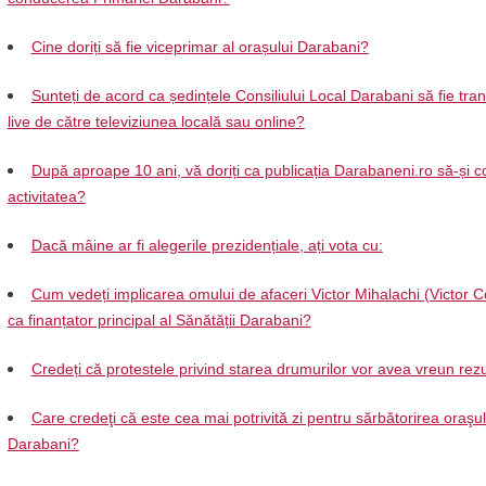
Cine doriți să fie viceprimar al orașului Darabani?
Sunteți de acord ca ședințele Consiliului Local Darabani să fie tra
live de către televiziunea locală sau online?
După aproape 10 ani, vă doriți ca publicația Darabaneni.ro să-și c
activitatea?
Dacă mâine ar fi alegerile prezidențiale, ați vota cu:
Cum vedeți implicarea omului de afaceri Victor Mihalachi (Victor C
ca finanțator principal al Sănătății Darabani?
Credeți că protestele privind starea drumurilor vor avea vreun rezu
Care credeţi că este cea mai potrivită zi pentru sărbătorirea oraşul
Darabani?