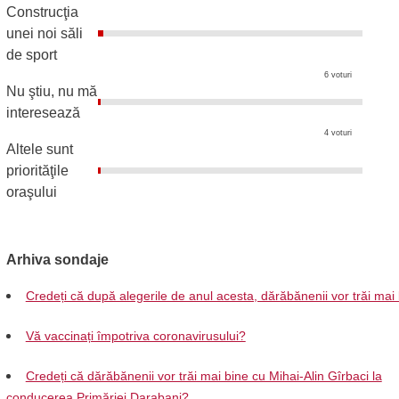
Construcţia
unei noi săli
de sport
6 voturi
Nu ştiu, nu mă
interesează
4 voturi
Altele sunt
priorităţile
oraşului
Arhiva sondaje
Credeți că după alegerile de anul acesta, dărăbănenii vor trăi mai
Vă vaccinați împotriva coronavirusului?
Credeți că dărăbănenii vor trăi mai bine cu Mihai-Alin Gîrbaci la
conducerea Primăriei Darabani?