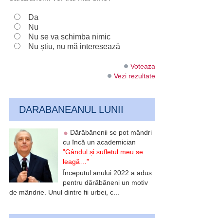
Da
Nu
Nu se va schimba nimic
Nu știu, nu mă interesează
Voteaza
Vezi rezultate
DARABANEANUL LUNII
Dărăbănenii se pot mândri
cu încă un academician
”Gândul și sufletul meu se
leagă…”
Începutul anului 2022 a adus
pentru dărăbăneni un motiv
de mândrie. Unul dintre fii urbei, c...