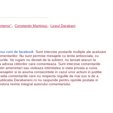
,
,
antemir”
Constantin Martiniuc
Liceul Darabani
unui cont de facebook.
Sunt interzise postarile multiple ale aceluiasi
mentariilor. Nu sunt permise mesajele cu tenta antisociala, cu
riile. Va rugam nu deviati de la subiect, nu lansati atacuri la
 la adresa cititorilor care comenteaza. Sunt interzise comentariile
ntin amenintari sau violeaza intimitatea si viata privata a cuiva.
esajelor si isi asuma consecintele in cazul unor actiuni in justitie.
 radia comentariile care nu respecta regulile de mai sus si de a
. Publicatia Darabaneni.ro nu raspunde pentru opiniile postate in
estora revine integral autorului comentariului.