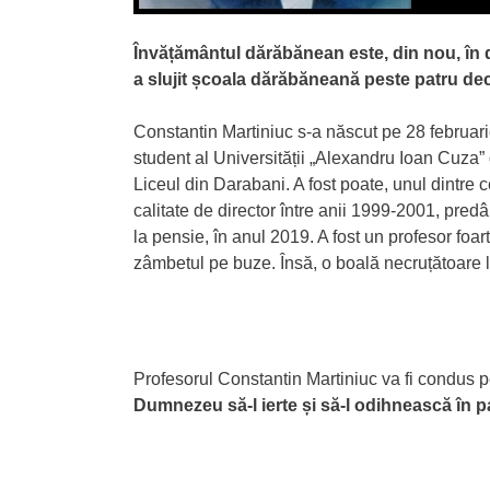
Învățământul dărăbănean este, din nou, în d
a slujit școala dărăbăneană peste patru dece
Constantin Martiniuc s-a născut pe 28 februar
student al Universității „Alexandru Ioan Cuza” di
Liceul din Darabani. A fost poate, unul dintre ce
calitate de director între anii 1999-2001, pre
la pensie, în anul 2019. A fost un profesor foar
zâmbetul pe buze. Însă, o boală necruțătoare l-
Profesorul Constantin Martiniuc va fi condus 
Dumnezeu să-l ierte și să-l odihnească în p