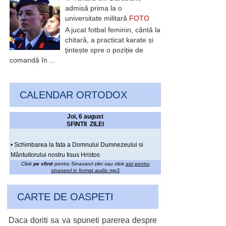
admisă prima la o
universitate militară
FOTO
A jucat fotbal feminin, cântă la
chitară, a practicat karate și
țintește spre o poziție de
comandă în ...
CALENDAR ORTODOX
Joi, 6 august
SFINTII ZILEI
• Schimbarea la fata a Domnului Dumnezeului si
Mântuitorului nostru Iisus Hristos
Click
pe sfinti
pentru Sinaxarul zilei sau click
aici pentru
sinaxarul in format audio mp3
CARTE DE OASPETI
Daca doriti sa va spuneti parerea despre