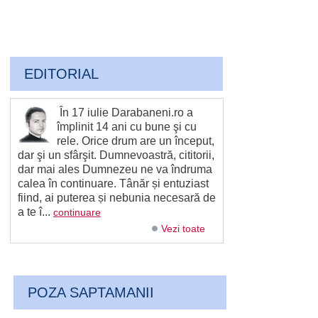
EDITORIAL
În 17 iulie Darabaneni.ro a
împlinit 14 ani cu bune şi cu
rele. Orice drum are un început,
dar şi un sfârşit. Dumnevoastră, cititorii,
dar mai ales Dumnezeu ne va îndruma
calea în continuare. Tânăr și entuziast
fiind, ai puterea și nebunia necesară de
a te î...
continuare
Vezi toate
POZA SAPTAMANII