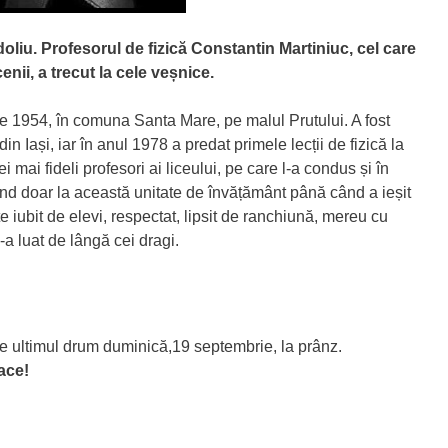
oliu. Profesorul de fizică Constantin Martiniuc, cel care
nii, a trecut la cele veșnice.
ie 1954, în comuna Santa Mare, pe malul Prutului. A fost
n Iași, iar în anul 1978 a predat primele lecții de fizică la
i mai fideli profesori ai liceului, pe care l-a condus și în
dând doar la această unitate de învățământ până când a ieșit
te iubit de elevi, respectat, lipsit de ranchiună, mereu cu
a luat de lângă cei dragi.
pe ultimul drum duminică,19 septembrie, la prânz.
ace!