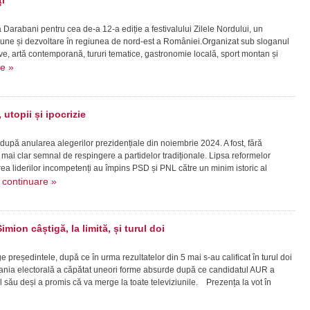
i
la Darabani pentru cea de-a 12-a ediție a festivalului Zilele Nordului, un
ziune și dezvoltare în regiunea de nord-est a României.Organizat sub sloganul
live, artă contemporană, tururi tematice, gastronomie locală, sport montan și
re »
utopii și ipocrizie
 după anularea alegerilor prezidențiale din noiembrie 2024. A fost, fără
mai clar semnal de respingere a partidelor tradiționale. Lipsa reformelor
a liderilor incompetenți au împins PSD și PNL către un minim istoric al
continuare »
.
imion câștigă, la limită, și turul doi
reședintele, după ce în urma rezultatelor din 5 mai s-au calificat în turul doi
ia electorală a căpătat uneori forme absurde după ce candidatul AUR a
l său deși a promis că va merge la toate televiziunile. Prezența la vot în