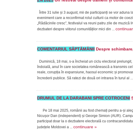
ZN 2025
Un festival despre oameni și comunităț
Între 31 iulie și 3 august, mii de participanți se vor aduna 
eveniment care a reconfirmat rolul culturii ca motor de coe
„Rădăcinile cresc”, festivalul va reuni patru zile de muzică 
continua
dezbateri despre viitorul comunităților mici din ...
COMENTARIUL SĂPTĂMÂNII
Despre schimbare, 
Duminică, 18 mai, s-a încheiat un ciclu electoral prelungit,
îndoială, anul în care societatea românească a transmis cel 
reale, corupția în expansiune, haosul economic și promovare
încrederii publice. Să ratezi de două ori intrarea în turul al ..
DRUMUL DE LA DARABANI SPRE COTROCENI
S
Pe 18 mai 2025, românii au fost chemați pentru a-și alege p
Nicușor Dan (independent) și George Simion (AUR). Campan
participat doar la o dezbatere electorală cu contracandidatu
continuare »
județele Moldovei a ...