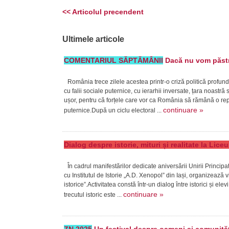
<< Articolul precendent
Ultimele articole
COMENTARIUL SĂPTĂMÂNII
Dacă nu vom păstra
România trece zilele acestea printr-o criză politică profund
cu falii sociale puternice, cu ierarhii inversate, țara noast
ușor, pentru că forțele care vor ca România să rămână o repub
continuare »
puternice.După un ciclu electoral ...
Dialog despre istorie, mituri și realitate la Lic
În cadrul manifestărilor dedicate aniversării Unirii Princi
cu Institutul de Istorie „A.D. Xenopol” din Iași, organizează v
istorice”.Activitatea constă într-un dialog între istorici și ele
continuare »
trecutul istoric este ...