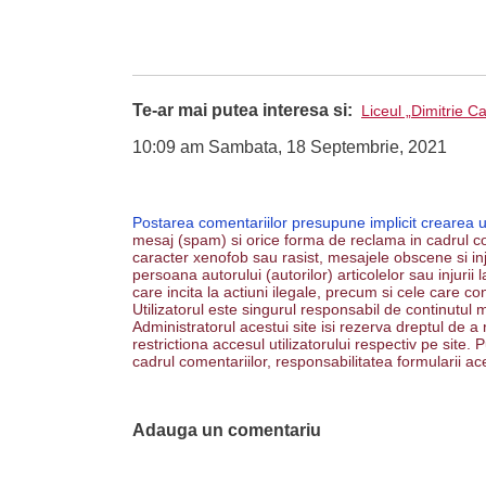
Te-ar mai putea interesa si:
Liceul „Dimitrie C
10:09 am Sambata, 18 Septembrie, 2021
Postarea comentariilor presupune implicit crearea 
mesaj (spam) si orice forma de reclama in cadrul co
caracter xenofob sau rasist, mesajele obscene si inju
persoana autorului (autorilor) articolelor sau injurii
care incita la actiuni ilegale, precum si cele care co
Utilizatorul este singurul responsabil de continutul m
Administratorul acestui site isi rezerva dreptul de a
restrictiona accesul utilizatorului respectiv pe site
cadrul comentariilor, responsabilitatea formularii ac
Adauga un comentariu