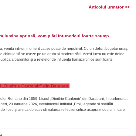
Articolul urmator >>
 lumina aprinsă, vom plăti întunericul foarte scump
ă, venită într-un moment cât se poate de nepotrivit. Cu un deficit bugetar uriaș,
ră se chinuie să se așeze pe un drum al modernizării. Acest lucru nu este deloc
lică a baronilor și a rețelelor de influență transpartinice sunt foarte
eul „Dimitrie Cantemir” din Darabani
patelor Române din 1859, Liceul „Dimitrie Cantemir” din Darabani, în parteneriat
ineri, 23 ianuarie 2026, evenimentul intitulat „Eroi, legende și realități
vi de liceu și are ca obiectiv stimularea reflecției critice asupra modului în care