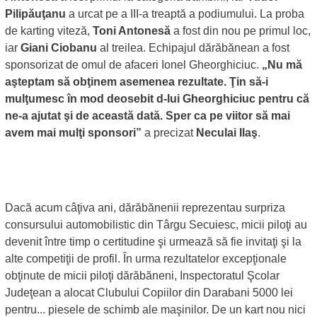
Pilipăuţanu
a urcat pe a III-a treaptă a podiumului. La proba
de karting viteză,
Toni Antonesă
a fost din nou pe primul loc,
iar
Giani Ciobanu
al treilea. Echipajul dărăbănean a fost
sponsorizat de omul de afaceri Ionel Gheorghiciuc.
„Nu mă
aşteptam să obţinem asemenea rezultate. Ţin să-i
mulţumesc în mod deosebit d-lui Gheorghiciuc pentru că
ne-a ajutat şi de această dată. Sper ca pe viitor să mai
avem mai mulţi sponsori”
a precizat
Neculai Ilaş
.
Dacă acum câţiva ani, dărăbănenii reprezentau surpriza
consursului automobilistic din Târgu Secuiesc, micii piloţi au
devenit între timp o certitudine şi urmează să fie invitaţi şi la
alte competiţii de profil. În urma rezultatelor excepţionale
obţinute de micii piloţi dărăbăneni, Inspectoratul Şcolar
Judeţean a alocat Clubului Copiilor din Darabani 5000 lei
pentru... piesele de schimb ale maşinilor. De un kart nou nici