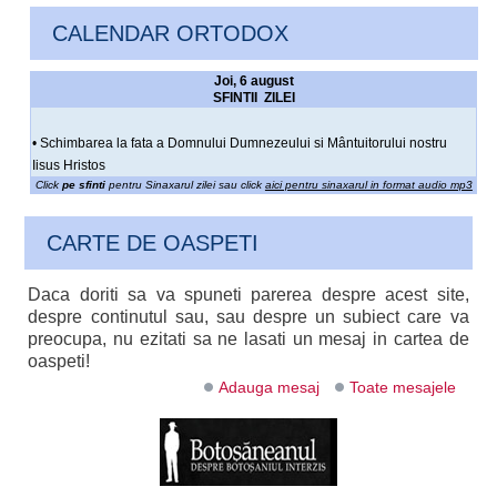
CALENDAR ORTODOX
Joi, 6 august
SFINTII ZILEI
• Schimbarea la fata a Domnului Dumnezeului si Mântuitorului nostru
Iisus Hristos
Click
pe sfinti
pentru Sinaxarul zilei sau click
aici pentru sinaxarul in format audio mp3
CARTE DE OASPETI
Daca doriti sa va spuneti parerea despre acest site,
despre continutul sau, sau despre un subiect care va
preocupa, nu ezitati sa ne lasati un mesaj in cartea de
oaspeti!
Adauga mesaj
Toate mesajele