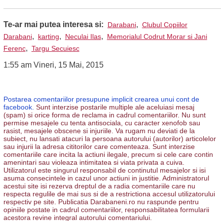
Te-ar mai putea interesa si:
,
Darabani
Clubul Copiilor
,
,
,
Darabani
karting
Neculai Ilas
Memorialul Codrut Morar si Jani
,
Ferenc
Targu Secuiesc
1:55 am Vineri, 15 Mai, 2015
Postarea comentariilor presupune implicit crearea unui cont de
facebook.
Sunt interzise postarile multiple ale aceluiasi mesaj
(spam) si orice forma de reclama in cadrul comentariilor. Nu sunt
permise mesajele cu tenta antisociala, cu caracter xenofob sau
rasist, mesajele obscene si injuriile. Va rugam nu deviati de la
subiect, nu lansati atacuri la persoana autorului (autorilor) articolelor
sau injurii la adresa cititorilor care comenteaza. Sunt interzise
comentariile care incita la actiuni ilegale, precum si cele care contin
amenintari sau violeaza intimitatea si viata privata a cuiva.
Utilizatorul este singurul responsabil de continutul mesajelor si isi
asuma consecintele in cazul unor actiuni in justitie. Administratorul
acestui site isi rezerva dreptul de a radia comentariile care nu
respecta regulile de mai sus si de a restrictiona accesul utilizatorului
respectiv pe site. Publicatia Darabaneni.ro nu raspunde pentru
opiniile postate in cadrul comentariilor, responsabilitatea formularii
acestora revine integral autorului comentariului.