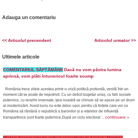
Adauga un comentariu
<< Articolul precendent
Articolul urmator >>
Ultimele articole
COMENTARIUL SĂPTĂMÂNII
Dacă nu vom păstra lumina
aprinsă, vom plăti întunericul foarte scump
România trece zilele acestea printr-o criză politică profundă, venită într-un
moment cât se poate de nepotrivit. Cu un deficit bugetar uriaș, cu falii sociale
puternice, cu ierarhii inversate, țara noastră se chinuie să se așeze pe un drum
al modernizării. Acest lucru nu este deloc ușor, pentru că forțele care vor ca
România să rămână o republică a baronilor și a rețelelor de influență
continuare »
transpartinice sunt foarte puternice.După un ciclu electoral ...