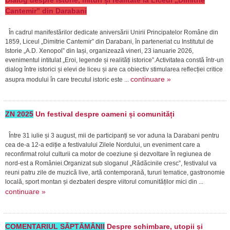
Dialog despre istorie, mituri și realitate la Liceul „Dimitrie
Cantemir” din Darabani
În cadrul manifestărilor dedicate aniversării Unirii Principatelor Române din
1859, Liceul „Dimitrie Cantemir” din Darabani, în parteneriat cu Institutul de
Istorie „A.D. Xenopol” din Iași, organizează vineri, 23 ianuarie 2026,
evenimentul intitulat „Eroi, legende și realități istorice”.Activitatea constă într-un
dialog între istorici și elevi de liceu și are ca obiectiv stimularea reflecției critice
continuare »
asupra modului în care trecutul istoric este ...
ZN 2025
Un festival despre oameni și comunități
Între 31 iulie și 3 august, mii de participanți se vor aduna la Darabani pentru
cea de-a 12-a ediție a festivalului Zilele Nordului, un eveniment care a
reconfirmat rolul culturii ca motor de coeziune și dezvoltare în regiunea de
nord-est a României.Organizat sub sloganul „Rădăcinile cresc”, festivalul va
reuni patru zile de muzică live, artă contemporană, tururi tematice, gastronomie
locală, sport montan și dezbateri despre viitorul comunităților mici din ...
continuare »
COMENTARIUL SĂPTĂMÂNII
Despre schimbare, utopii și