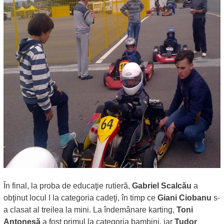
În final, la proba de educaţie rutieră,
Gabriel Scalcău
a
obţinut locul I la categoria cadeţi, în timp ce
Giani Ciobanu
s-
a clasat al treilea la mini. La îndemânare karting,
Toni
Antonesă
a fost primul la categoria bambini, iar
Tudor