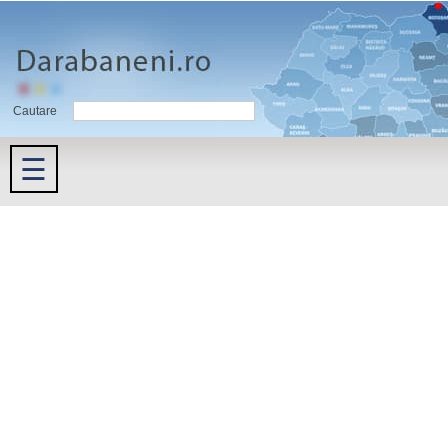
Cautare
☰