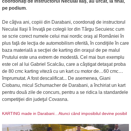
coordonaţi de instructorul Neculai Ilaş, au urcat, la final,
pe podium
.
De câţiva ani, copiii din Darabani, coordonaţi de instructorul
Neculai Ilaşi îi învaţă pe colegii lor din Târgu Secuiesc cum
se scrie corect numele celui mai nordic oraş al României în
plus faţă de lecţia de automobilism oferită, în condiţiile în care
baza materială a secţiei de karting din oraşul de pe malul
Prutului este una extrem de modestă. Cel mai bun exemplu
este cel al lui Gabriel Scalcău, care a câştigat detaşat proba
de 80 cmc karting viteză cu un kart cu motor de…60 cmc…
împrumutat. A fost descalificat... De asemenea, Giani
Ciobanu, micul Schumacher de Darabani, a închiriat un kart
pentru două zile de concurs, pentru a se ridica la standardele
competiţiei din judeţul Covasna.
KARTING made in Darabani…Atunci când imposibilul devine posibil