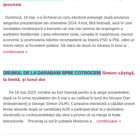
ipocrizie
Duminică, 18 mai, s-a încheiat un ciclu electoral prelungit, după anularea
alegerilor prezidențiale din noiembrie 2024. A fost, fără îndoială, anul în care
societatea românească a transmis cel mai clar semnal de respingere a
partidelor tradiționale. Lipsa reformelor reale, corupția în expansiune, haosul
economic și promovarea liderilor incompetenți au împins PSD și PNL către un
minim istoric al încrederii publice. Să ratezi de două ori intrarea în turul al ...
continuare »
DRUMUL DE LA DARABANI SPRE COTROCENI
Simion câștigă,
la limită, și turul doi
Pe 18 mai 2025, românii au fost chemați pentru a-și alege președintele,
după ce în urma rezultatelor din 5 mai s-au calificat în turul doi Nicușor Dan
(independent) și George Simion (AUR). Campania electorală a căpătat uneori
forme absurde după ce candidatul AUR a participat doar la o dezbatere
electorală cu contracandidatul său deși a promis că va merge la toate
continuare »
televiziunile. Prezența la vot în județele Moldovei a ...