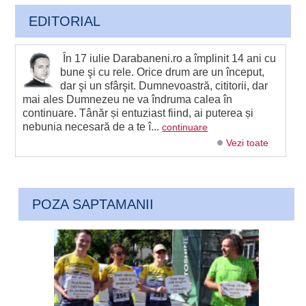
EDITORIAL
În 17 iulie Darabaneni.ro a împlinit 14 ani cu
bune şi cu rele. Orice drum are un început,
dar şi un sfârşit. Dumnevoastră, cititorii, dar
mai ales Dumnezeu ne va îndruma calea în
continuare. Tânăr și entuziast fiind, ai puterea și
nebunia necesară de a te î...
continuare
Vezi toate
POZA SAPTAMANII