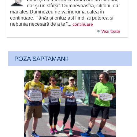
dar şi un sfârşit. Dumnevoastră, cititorii, dar
mai ales Dumnezeu ne va îndruma calea în
continuare. Tânăr și entuziast fiind, ai puterea și
nebunia necesară de a te î...
continuare
Vezi toate
POZA SAPTAMANII