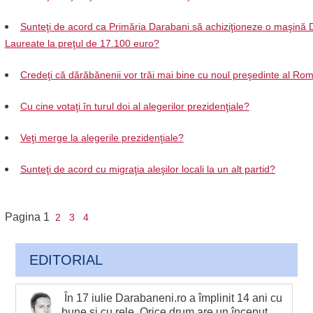
Sunteţi de acord ca Primăria Darabani să achiziţioneze o maşină 
Laureate la preţul de 17.100 euro?
Credeţi că dărăbănenii vor trăi mai bine cu noul preşedinte al Ro
Cu cine votaţi în turul doi al alegerilor prezidenţiale?
Veţi merge la alegerile prezidenţiale?
Sunteţi de acord cu migraţia aleşilor locali la un alt partid?
Pagina
1
2
3
4
EDITORIAL
În 17 iulie Darabaneni.ro a împlinit 14 ani cu
bune şi cu rele. Orice drum are un început,