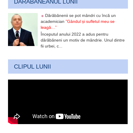
DARABANEANUL LUNII
Dărăbănenii se pot mândri cu încă un
academician
”Gândul și sufletul meu se
leagă…”
Începutul anului 2022 a adus pentru
dărăbăneni un motiv de mândrie. Unul dintre
fii urbei, c...
CLIPUL LUNII