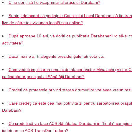
Cine doriți să fie viceprimar al orașului Darabani?
Sunteți de acord ca ședințele Consiliului Local Darabani să fie tra
live de către televiziunea locală sau online?
După aproape 10 ani, vă doriți ca publicația Darabaneni.ro să-și c
activitatea?
Dacă mâine ar fi alegerile prezidențiale, ați vota cu:
Cum vedeți implicarea omului de afaceri Victor Mihalachi (Victor C
ca finanțator principal al Sănătății Darabani?
Credeți că protestele privind starea drumurilor vor avea vreun rezu
Care credeţi că este cea mai potrivită zi pentru sărbătorirea oraşul
Darabani?
Ce credeți că va face ACS Sănătatea Darabani în ”finala” campion
județean cu ACS TransDor Tudora?