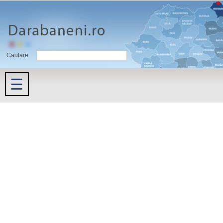
Cautare
☰