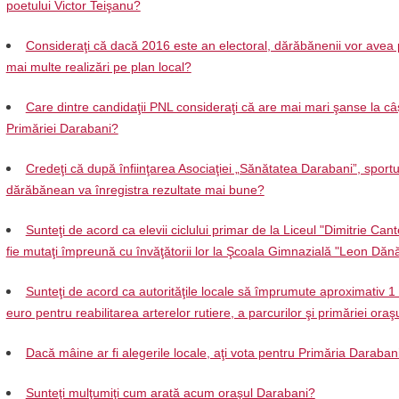
poetului Victor Teişanu?
Consideraţi că dacă 2016 este an electoral, dărăbănenii vor avea 
mai multe realizări pe plan local?
Care dintre candidaţii PNL consideraţi că are mai mari şanse la câ
Primăriei Darabani?
Credeţi că după înfiinţarea Asociaţiei „Sănătatea Darabani”, sportu
dărăbănean va înregistra rezultate mai bune?
Sunteţi de acord ca elevii ciclului primar de la Liceul "Dimitrie Can
fie mutaţi împreună cu învăţătorii lor la Şcoala Gimnazială "Leon Dănă
Sunteţi de acord ca autorităţile locale să împrumute aproximativ 1
euro pentru reabilitarea arterelor rutiere, a parcurilor şi primăriei oraş
Dacă mâine ar fi alegerile locale, aţi vota pentru Primăria Daraban
Sunteţi mulţumiţi cum arată acum oraşul Darabani?