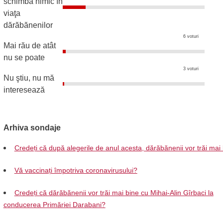
schimba nimic în
viaţa
dărăbănenilor
6 voturi
Mai rău de atât
nu se poate
3 voturi
Nu ştiu, nu mă
interesează
Arhiva sondaje
Credeți că după alegerile de anul acesta, dărăbănenii vor trăi mai
Vă vaccinați împotriva coronavirusului?
Credeți că dărăbănenii vor trăi mai bine cu Mihai-Alin Gîrbaci la
conducerea Primăriei Darabani?