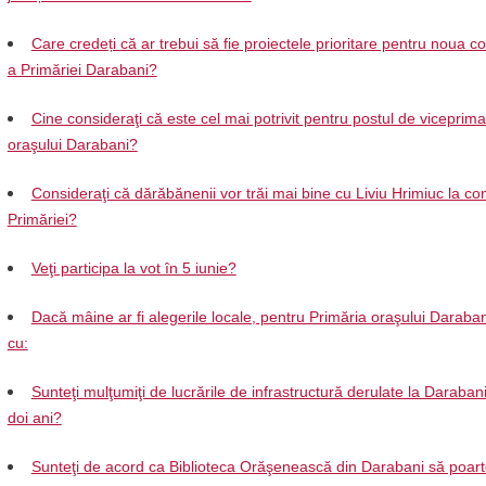
Care credeți că ar trebui să fie proiectele prioritare pentru noua 
a Primăriei Darabani?
Cine consideraţi că este cel mai potrivit pentru postul de viceprima
oraşului Darabani?
Consideraţi că dărăbănenii vor trăi mai bine cu Liviu Hrimiuc la c
Primăriei?
Veţi participa la vot în 5 iunie?
Dacă mâine ar fi alegerile locale, pentru Primăria oraşului Daraban
cu:
Sunteţi mulţumiţi de lucrările de infrastructură derulate la Darabani 
doi ani?
Sunteţi de acord ca Biblioteca Orăşenească din Darabani să poar