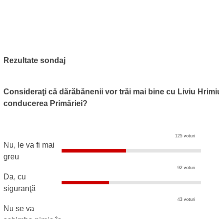
Rezultate sondaj
Consideraţi că dărăbănenii vor trăi mai bine cu Liviu Hrimi
conducerea Primăriei?
125 voturi
Nu, le va fi mai
greu
92 voturi
Da, cu
siguranţă
43 voturi
Nu se va