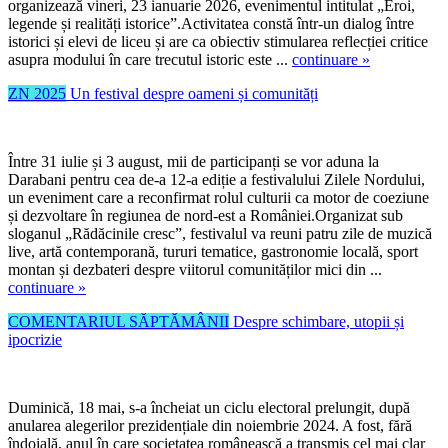
organizează vineri, 23 ianuarie 2026, evenimentul intitulat „Eroi,
legende și realități istorice”.Activitatea constă într-un dialog între
istorici și elevi de liceu și are ca obiectiv stimularea reflecției critice
asupra modului în care trecutul istoric este ...
continuare »
ZN 2025
Un festival despre oameni și comunități
Între 31 iulie și 3 august, mii de participanți se vor aduna la
Darabani pentru cea de-a 12-a ediție a festivalului Zilele Nordului,
un eveniment care a reconfirmat rolul culturii ca motor de coeziune
și dezvoltare în regiunea de nord-est a României.Organizat sub
sloganul „Rădăcinile cresc”, festivalul va reuni patru zile de muzică
live, artă contemporană, tururi tematice, gastronomie locală, sport
montan și dezbateri despre viitorul comunităților mici din ...
continuare »
COMENTARIUL SĂPTĂMÂNII
Despre schimbare, utopii și
ipocrizie
Duminică, 18 mai, s-a încheiat un ciclu electoral prelungit, după
anularea alegerilor prezidențiale din noiembrie 2024. A fost, fără
îndoială, anul în care societatea românească a transmis cel mai clar