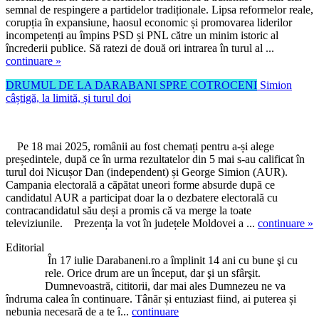
semnal de respingere a partidelor tradiționale. Lipsa reformelor reale,
corupția în expansiune, haosul economic și promovarea liderilor
incompetenți au împins PSD și PNL către un minim istoric al
încrederii publice. Să ratezi de două ori intrarea în turul al ...
continuare »
DRUMUL DE LA DARABANI SPRE COTROCENI
Simion
câștigă, la limită, și turul doi
Pe 18 mai 2025, românii au fost chemați pentru a-și alege
președintele, după ce în urma rezultatelor din 5 mai s-au calificat în
turul doi Nicușor Dan (independent) și George Simion (AUR).
Campania electorală a căpătat uneori forme absurde după ce
candidatul AUR a participat doar la o dezbatere electorală cu
contracandidatul său deși a promis că va merge la toate
televiziunile. Prezența la vot în județele Moldovei a ...
continuare »
Editorial
În 17 iulie Darabaneni.ro a împlinit 14 ani cu bune şi cu
rele. Orice drum are un început, dar şi un sfârşit.
Dumnevoastră, cititorii, dar mai ales Dumnezeu ne va
îndruma calea în continuare. Tânăr și entuziast fiind, ai puterea și
nebunia necesară de a te î...
continuare