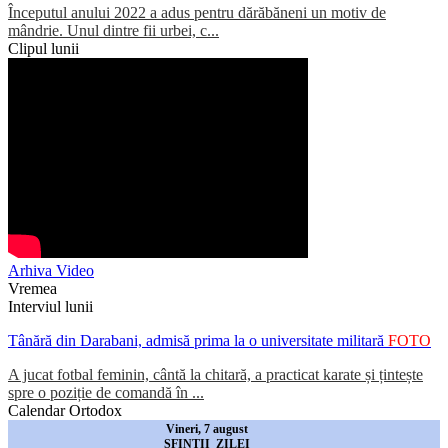
Începutul anului 2022 a adus pentru dărăbăneni un motiv de
mândrie. Unul dintre fii urbei, c...
Clipul lunii
Arhiva Video
Vremea
Interviul lunii
Tânără din Darabani, admisă prima la o universitate militară
FOTO
A jucat fotbal feminin, cântă la chitară, a practicat karate și țintește
spre o poziție de comandă în ...
Calendar Ortodox
Vineri, 7 august
SFINTII ZILEI