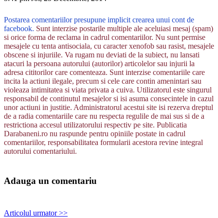
Postarea comentariilor presupune implicit crearea unui cont de
facebook.
Sunt interzise postarile multiple ale aceluiasi mesaj (spam)
si orice forma de reclama in cadrul comentariilor. Nu sunt permise
mesajele cu tenta antisociala, cu caracter xenofob sau rasist, mesajele
obscene si injuriile. Va rugam nu deviati de la subiect, nu lansati
atacuri la persoana autorului (autorilor) articolelor sau injurii la
adresa cititorilor care comenteaza. Sunt interzise comentariile care
incita la actiuni ilegale, precum si cele care contin amenintari sau
violeaza intimitatea si viata privata a cuiva. Utilizatorul este singurul
responsabil de continutul mesajelor si isi asuma consecintele in cazul
unor actiuni in justitie. Administratorul acestui site isi rezerva dreptul
de a radia comentariile care nu respecta regulile de mai sus si de a
restrictiona accesul utilizatorului respectiv pe site. Publicatia
Darabaneni.ro nu raspunde pentru opiniile postate in cadrul
comentariilor, responsabilitatea formularii acestora revine integral
autorului comentariului.
Adauga un comentariu
Articolul urmator >>