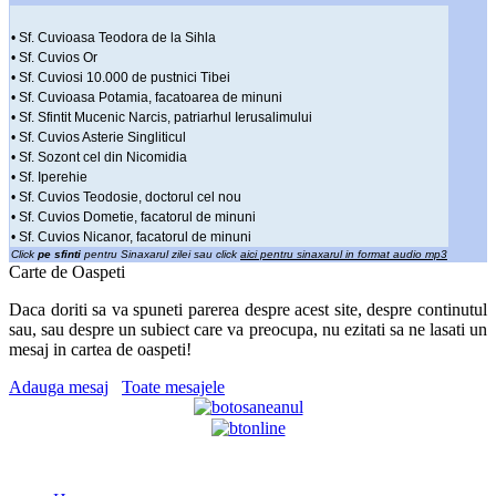
• Sf. Cuvioasa Teodora de la Sihla
• Sf. Cuvios Or
• Sf. Cuviosi 10.000 de pustnici Tibei
• Sf. Cuvioasa Potamia, facatoarea de minuni
• Sf. Sfintit Mucenic Narcis, patriarhul Ierusalimului
• Sf. Cuvios Asterie Singliticul
• Sf. Sozont cel din Nicomidia
• Sf. Iperehie
• Sf. Cuvios Teodosie, doctorul cel nou
• Sf. Cuvios Dometie, facatorul de minuni
• Sf. Cuvios Nicanor, facatorul de minuni
Click
pe sfinti
pentru Sinaxarul zilei sau click
aici pentru sinaxarul in format audio mp3
Carte de Oaspeti
Daca doriti sa va spuneti parerea despre acest site, despre continutul
sau, sau despre un subiect care va preocupa, nu ezitati sa ne lasati un
mesaj in cartea de oaspeti!
Adauga mesaj
Toate mesajele