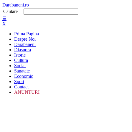
Darabaneni.ro
Cautare
☰
X
Prima Pagina
Despre Noi
Darabaneni
Diaspora
Istorie
Cultura
Social
Sanatate
Economic
Sport
Contact
ANUNTURI