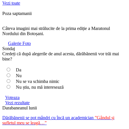
Vezi toate
Poza saptamanii
Câteva imagini mai strălucite de la prima ediție a Maratonul
Nordului din Botoșani.
Galerie Foto
Sondaj
Credeți că după alegerile de anul acesta, dărăbănenii vor trăi mai
bine?
Da
Nu
Nu se va schimba nimic
Nu știu, nu mă interesează
Voteaza
Vezi rezultate
Darabaneanul lunii
Dărăbănenii se pot mândri cu încă un academician
”Gândul și
sufletul meu se leagă…”