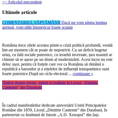
<< Articolul precendent
Ultimele articole
COMENTARIUL SĂPTĂMÂNII
Dacă nu vom păstra lumina
aprinsă, vom plăti întunericul foarte scump
România trece zilele acestea printr-o criză politică profundă, venită
într-un moment cât se poate de nepotrivit. Cu un deficit bugetar
uriaș, cu falii sociale puternice, cu ierarhii inversate, țara noastră se
chinuie să se așeze pe un drum al modernizării. Acest lucru nu este
deloc ușor, pentru că forțele care vor ca România să rămână o
republică a baronilor și a rețelelor de influență transpartinice sunt
foarte puternice.După un ciclu electoral ...
continuare »
Dialog despre istorie, mituri și realitate la Liceul „Dimitrie
Cantemir” din Darabani
În cadrul manifestărilor dedicate aniversării Unirii Principatelor
Române din 1859, Liceul „Dimitrie Cantemir” din Darabani, în
parteneriat cu Institutul de Istorie „A.D. Xenopol” din Iași,