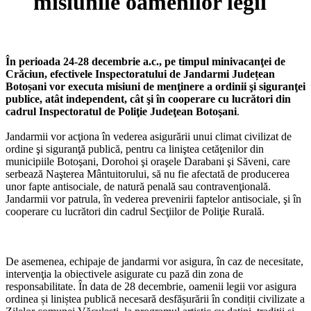
misiunile oamenilor legii
În perioada 24-28 decembrie a.c., pe timpul minivacanţei de
Crăciun, efectivele Inspectoratului de Jandarmi Județean
Botoșani vor executa misiuni de menţinere a ordinii şi siguranţei
publice, atât independent, cât şi în cooperare cu lucrători din
cadrul Inspectoratul de Poliţie Judeţean Botoşani
.
Jandarmii vor acţiona în vederea asigurării unui climat civilizat de
ordine şi siguranţă publică, pentru ca liniştea cetăţenilor din
municipiile Botoşani, Dorohoi şi oraşele Darabani şi Săveni, care
serbează Naşterea Mântuitorului, să nu fie afectată de producerea
unor fapte antisociale, de natură penală sau contravenţională.
Jandarmii vor patrula, în vederea prevenirii faptelor antisociale, şi în
cooperare cu lucrători din cadrul Secţiilor de Poliţie Rurală.
De asemenea, echipaje de jandarmi vor asigura, în caz de necesitate,
intervenţia la obiectivele asigurate cu pază din zona de
responsabilitate. În data de 28 decembrie, oamenii legii vor asigura
ordinea și liniștea publică necesară desfășurării în condiții civilizate a