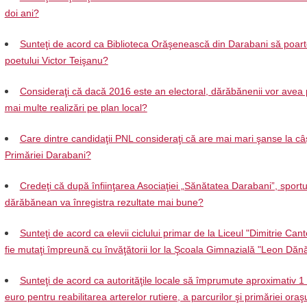
doi ani?
Sunteţi de acord ca Biblioteca Orăşenească din Darabani să poar
poetului Victor Teişanu?
Consideraţi că dacă 2016 este an electoral, dărăbănenii vor avea 
mai multe realizări pe plan local?
Care dintre candidaţii PNL consideraţi că are mai mari şanse la câ
Primăriei Darabani?
Credeţi că după înfiinţarea Asociaţiei „Sănătatea Darabani”, sportu
dărăbănean va înregistra rezultate mai bune?
Sunteţi de acord ca elevii ciclului primar de la Liceul "Dimitrie Can
fie mutaţi împreună cu învăţătorii lor la Şcoala Gimnazială "Leon Dănă
Sunteţi de acord ca autorităţile locale să împrumute aproximativ 1
euro pentru reabilitarea arterelor rutiere, a parcurilor şi primăriei oraş