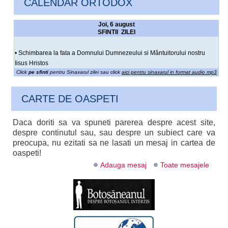
CALENDAR ORTODOX
Joi, 6 august
SFINTII ZILEI
• Schimbarea la fata a Domnului Dumnezeului si Mântuitorului nostru
Iisus Hristos
Click
pe sfinti
pentru Sinaxarul zilei sau click
aici pentru sinaxarul in format audio mp3
CARTE DE OASPETI
Daca doriti sa va spuneti parerea despre acest site,
despre continutul sau, sau despre un subiect care va
preocupa, nu ezitati sa ne lasati un mesaj in cartea de
oaspeti!
Adauga mesaj
Toate mesajele