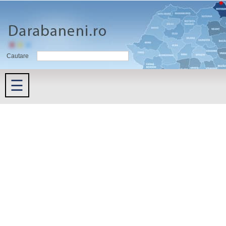
Cautare
☰