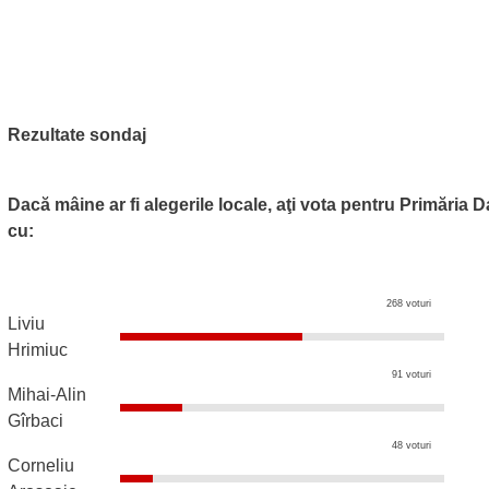
Rezultate sondaj
Dacă mâine ar fi alegerile locale, aţi vota pentru Primăria 
cu:
268 voturi
Liviu
Hrimiuc
91 voturi
Mihai-Alin
Gîrbaci
48 voturi
Corneliu