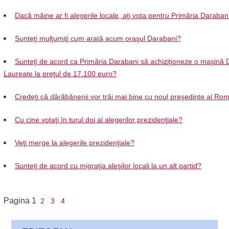
Dacă mâine ar fi alegerile locale, aţi vota pentru Primăria Daraban
Sunteţi mulţumiţi cum arată acum oraşul Darabani?
Sunteţi de acord ca Primăria Darabani să achiziţioneze o maşină 
Laureate la preţul de 17.100 euro?
Credeţi că dărăbănenii vor trăi mai bine cu noul preşedinte al Ro
Cu cine votaţi în turul doi al alegerilor prezidenţiale?
Veţi merge la alegerile prezidenţiale?
Sunteţi de acord cu migraţia aleşilor locali la un alt partid?
Pagina
1
2
3
4