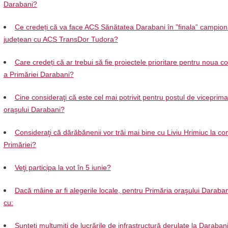
Darabani?
Ce credeți că va face ACS Sănătatea Darabani în ”finala” campion
județean cu ACS TransDor Tudora?
Care credeți că ar trebui să fie proiectele prioritare pentru noua 
a Primăriei Darabani?
Cine consideraţi că este cel mai potrivit pentru postul de viceprima
oraşului Darabani?
Consideraţi că dărăbănenii vor trăi mai bine cu Liviu Hrimiuc la c
Primăriei?
Veţi participa la vot în 5 iunie?
Dacă mâine ar fi alegerile locale, pentru Primăria oraşului Daraban
cu:
Sunteţi mulţumiţi de lucrările de infrastructură derulate la Darabani 