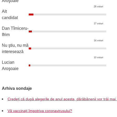
Aroşoaie
28 voturi
Alt
candidat
17 voturi
Dan Tîrniceru-
Ifrim
14 voturi
Nu ştiu, nu mă
interesează
10 voturi
Lucian
Aroşoaie
Arhiva sondaje
Credeți că după alegerile de anul acesta, dărăbănenii vor trăi mai
Vă vaccinați împotriva coronavirusului?