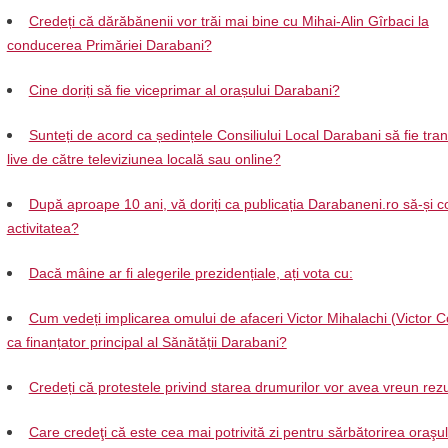
Credeți că dărăbănenii vor trăi mai bine cu Mihai-Alin Gîrbaci la
conducerea Primăriei Darabani?
Cine doriți să fie viceprimar al orașului Darabani?
Sunteți de acord ca ședințele Consiliului Local Darabani să fie tra
live de către televiziunea locală sau online?
După aproape 10 ani, vă doriți ca publicația Darabaneni.ro să-și c
activitatea?
Dacă mâine ar fi alegerile prezidențiale, ați vota cu:
Cum vedeți implicarea omului de afaceri Victor Mihalachi (Victor C
ca finanțator principal al Sănătății Darabani?
Credeți că protestele privind starea drumurilor vor avea vreun rezu
Care credeţi că este cea mai potrivită zi pentru sărbătorirea oraşul