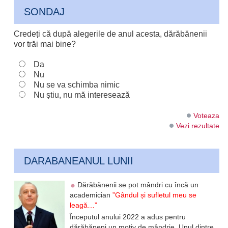
SONDAJ
Credeți că după alegerile de anul acesta, dărăbănenii
vor trăi mai bine?
Da
Nu
Nu se va schimba nimic
Nu știu, nu mă interesează
Voteaza
Vezi rezultate
DARABANEANUL LUNII
Dărăbănenii se pot mândri cu încă un
academician
”Gândul și sufletul meu se
leagă…”
Începutul anului 2022 a adus pentru
dărăbăneni un motiv de mândrie. Unul dintre