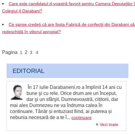
Care este candidatul d-voastră favorit pentru Camera Deputaţilor 
Colegiul 4 Darabani?
Ce şanse credeţi că are fosta Fabrică de confecţii din Darabani să
redeschidă în viitorul apropiat?
Pagina
2
1
3
4
EDITORIAL
În 17 iulie Darabaneni.ro a împlinit 14 ani cu
bune şi cu rele. Orice drum are un început,
dar şi un sfârşit. Dumnevoastră, cititorii, dar
mai ales Dumnezeu ne va îndruma calea în
continuare. Tânăr și entuziast fiind, ai puterea și
nebunia necesară de a te î...
continuare
Vezi toate