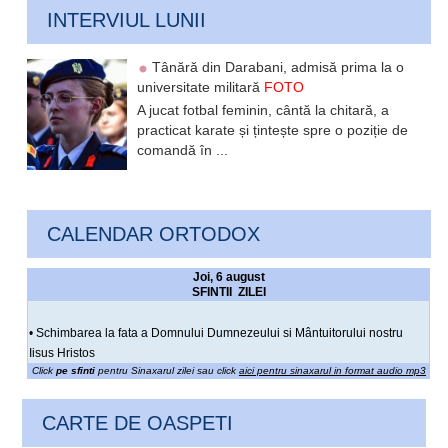
INTERVIUL LUNII
Tânără din Darabani, admisă prima la o
universitate militară
FOTO
A jucat fotbal feminin, cântă la chitară, a
practicat karate și țintește spre o poziție de
comandă în ...
CALENDAR ORTODOX
Joi, 6 august
SFINTII ZILEI
• Schimbarea la fata a Domnului Dumnezeului si Mântuitorului nostru
Iisus Hristos
Click
pe sfinti
pentru Sinaxarul zilei sau click
aici pentru sinaxarul in format audio mp3
CARTE DE OASPETI