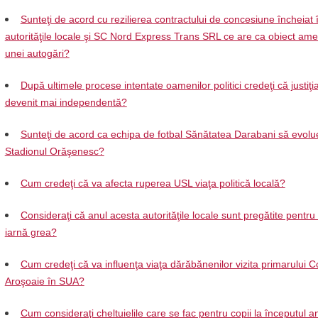
Sunteţi de acord cu rezilierea contractului de concesiune încheiat 
autorităţile locale şi SC Nord Express Trans SRL ce are ca obiect am
unei autogări?
După ultimele procese intentate oamenilor politici credeţi că justiţi
devenit mai independentă?
Sunteţi de acord ca echipa de fotbal Sănătatea Darabani să evol
Stadionul Orăşenesc?
Cum credeţi că va afecta ruperea USL viaţa politică locală?
Consideraţi că anul acesta autorităţile locale sunt pregătite pentr
iarnă grea?
Cum credeţi că va influenţa viaţa dărăbănenilor vizita primarului C
Aroşoaie în SUA?
Cum consideraţi cheltuielile care se fac pentru copii la începutul a