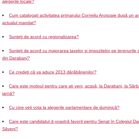
alegerile locale?
Cum catalogaţi activitatea primarului Corneliu Aroşoaie după un a
actualul mandat?
Sunteţi de acord cu regionalizarea?
Sunteţi de acord cu majorarea taxelor şi impozitelor pe terenurile şi
din Darabani?
Ce credeţi că va aduce 2013 dărăbănenilor?
Care este motivul pentru care aţi veni, acasă, la Darabani, la Sărb
iarnă?
Cu cine veti vota la alegerile parlamentare de duminică?
Care este candidatul d-voastră favorit pentru Senat în Colegiul Da
Săveni?