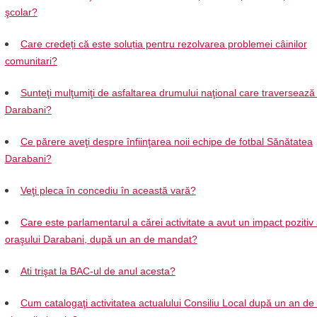
şcolar?
Care credeți că este soluția pentru rezolvarea problemei câinilor
comunitari?
Sunteţi mulţumiţi de asfaltarea drumului naţional care traversează
Darabani?
Ce părere aveţi despre înfiinţarea noii echipe de fotbal Sănătatea
Darabani?
Veţi pleca în concediu în această vară?
Care este parlamentarul a cărei activitate a avut un impact pozitiv
oraşului Darabani, după un an de mandat?
Ati trişat la BAC-ul de anul acesta?
Cum catalogaţi activitatea actualului Consiliu Local după un an de 