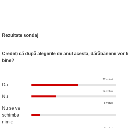
Rezultate sondaj
Credeți că după alegerile de anul acesta, dărăbănenii vor t
bine?
27 voturi
Da
14 voturi
Nu
5 voturi
Nu se va
schimba
nimic