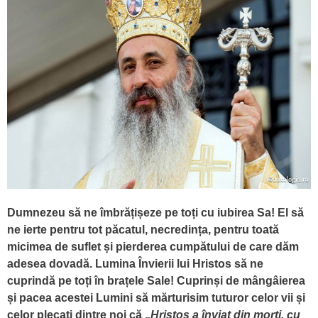
Dumnezeu să ne îmbrățișeze pe toți cu iubirea Sa! El să
ne ierte pentru tot păcatul, necredința, pentru toată
micimea de suflet și pierderea cumpătului de care dăm
adesea dovadă. Lumina Învierii lui Hristos să ne
cuprindă pe toți în brațele Sale! Cuprinși de mângâierea
și pacea acestei Lumini să mărturisim tuturor celor vii și
celor plecați dintre noi că „
Hristos a înviat din morți, cu