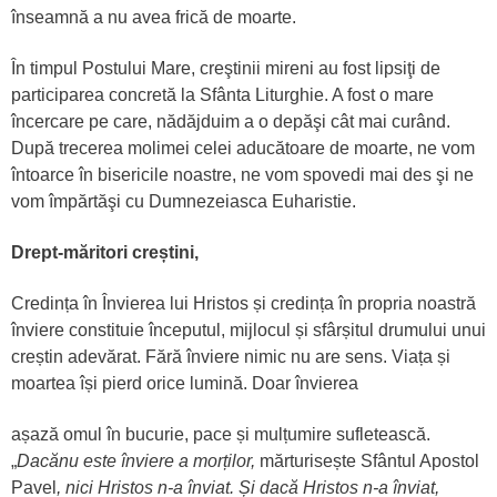
înseamnă a nu avea frică de moarte.
În timpul Postului Mare, creştinii mireni au fost lipsiţi de
participarea concretă la Sfânta Liturghie. A fost o mare
încercare pe care, nădăjduim a o depăşi cât mai curând.
După trecerea molimei celei aducătoare de moarte, ne vom
întoarce în bisericile noastre, ne vom spovedi mai des şi ne
vom împărtăşi cu Dumnezeiasca Euharistie.
Drept-măritori creștini,
Credința în Învierea lui Hristos și credința în propria noastră
înviere constituie începutul, mijlocul și sfârșitul drumului unui
creștin adevărat. Fără înviere nimic nu are sens. Viața și
moartea își pierd orice lumină. Doar învierea
așază omul în bucurie, pace și mulțumire sufletească.
„
Dacă
nu este înviere a morților,
mărturisește Sfântul Apostol
Pavel
, nici Hristos n-a înviat. Și dacă Hristos n-a înviat,