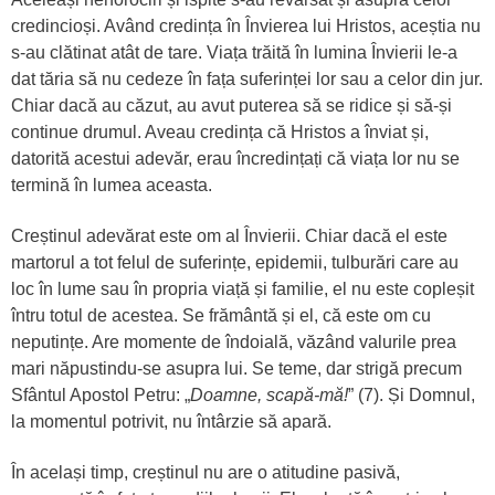
credincioși. Având credința în Învierea lui Hristos, aceștia nu
s-au clătinat atât de tare. Viața trăită în lumina Învierii le-a
dat tăria să nu cedeze în fața suferinței lor sau a celor din jur.
Chiar dacă au căzut, au avut puterea să se ridice și să-și
continue drumul. Aveau credința că Hristos a înviat și,
datorită acestui adevăr, erau încredințați că viața lor nu se
termină în lumea aceasta.
Creștinul adevărat este om al Învierii. Chiar dacă el este
martorul a tot felul de suferințe, epidemii, tulburări care au
loc în lume sau în propria viață și familie, el nu este copleșit
întru totul de acestea. Se frământă și el, că este om cu
neputințe. Are momente de îndoială, văzând valurile prea
mari năpustindu-se asupra lui. Se teme, dar strigă precum
Sfântul Apostol Petru: „
Doamne, scapă-mă!
” (7). Și Domnul,
la momentul potrivit, nu întârzie să apară.
În același timp, creștinul nu are o atitudine pasivă,