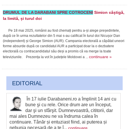
DRUMUL DE LA DARABANI SPRE COTROCENI
Simion câștigă,
la limită, și turul doi
Pe 18 mai 2025, românii au fost chemați pentru a-și alege președintele,
după ce în urma rezultatelor din 5 mai s-au calificat în turul doi Nicușor Dan
(independent) și George Simion (AUR). Campania electorală a căpătat uneori
forme absurde după ce candidatul AUR a participat doar la o dezbatere
electorală cu contracandidatul său deși a promis că va merge la toate
continuare »
televiziunile. Prezența la vot în județele Moldovei a ...
EDITORIAL
În 17 iulie Darabaneni.ro a împlinit 14 ani cu
bune şi cu rele. Orice drum are un început,
dar şi un sfârşit. Dumnevoastră, cititorii, dar
mai ales Dumnezeu ne va îndruma calea în
continuare. Tânăr și entuziast fiind, ai puterea și
nebunia necesară de a te î...
continuare