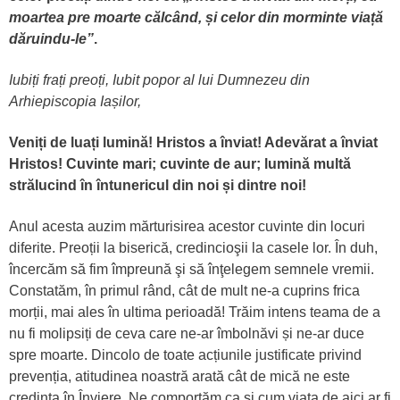
moartea pre moarte
călcând, și celor din morminte viață
dăruindu-le”
.
Iubiți frați preoți, Iubit popor al lui Dumnezeu din
Arhiepiscopia Iașilor,
Veniți de luați lumină! Hristos a înviat! Adevărat a înviat
Hristos! Cuvinte mari; cuvinte de aur; lumină multă
strălucind în întunericul din noi și dintre noi!
Anul acesta auzim mărturisirea acestor cuvinte din locuri
diferite. Preoții la biserică, credincioşii la casele lor. În duh,
încercăm să fim împreună şi să înţelegem semnele vremii.
Constatăm, în primul rând, cât de mult ne-a cuprins frica
morții, mai ales în ultima perioadă! Trăim intens teama de a
nu fi molipsiți de ceva care ne-ar îmbolnăvi și ne-ar duce
spre moarte. Dincolo de toate acțiunile justificate privind
prevenția, atitudinea noastră arată cât de mică ne este
credința în Înviere. Ne comportăm ca și cum viața de aici ar fi