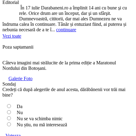
Editorial
În 17 iulie Darabaneni.ro a împlinit 14 ani cu bune şi cu
rele. Orice drum are un început, dar şi un sfârşit.
Dumnevoastră, cititorii, dar mai ales Dumnezeu ne va
îndruma calea în continuare. Tânăr și entuziast fiind, ai puterea și
nebunia necesară de a te î...
continuare
Vezi toate
Poza saptamanii
Câteva imagini mai strălucite de la prima ediție a Maratonul
Nordului din Botoșani.
Galerie Foto
Sondaj
Credeți că după alegerile de anul acesta, dărăbănenii vor trăi mai
bine?
Da
Nu
Nu se va schimba nimic
Nu știu, nu mă interesează
Voteaza