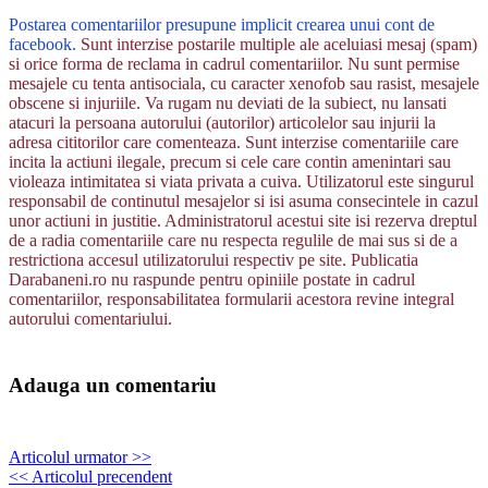
Postarea comentariilor presupune implicit crearea unui cont de
facebook.
Sunt interzise postarile multiple ale aceluiasi mesaj (spam)
si orice forma de reclama in cadrul comentariilor. Nu sunt permise
mesajele cu tenta antisociala, cu caracter xenofob sau rasist, mesajele
obscene si injuriile. Va rugam nu deviati de la subiect, nu lansati
atacuri la persoana autorului (autorilor) articolelor sau injurii la
adresa cititorilor care comenteaza. Sunt interzise comentariile care
incita la actiuni ilegale, precum si cele care contin amenintari sau
violeaza intimitatea si viata privata a cuiva. Utilizatorul este singurul
responsabil de continutul mesajelor si isi asuma consecintele in cazul
unor actiuni in justitie. Administratorul acestui site isi rezerva dreptul
de a radia comentariile care nu respecta regulile de mai sus si de a
restrictiona accesul utilizatorului respectiv pe site. Publicatia
Darabaneni.ro nu raspunde pentru opiniile postate in cadrul
comentariilor, responsabilitatea formularii acestora revine integral
autorului comentariului.
Adauga un comentariu
Articolul urmator >>
<< Articolul precendent