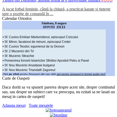
Tânără din Darabani, admisă prima la o universitate militară
FOTO
A jucat fotbal feminin, cântă la chitară, a practicat karate și țintește
spre o poziție de comandă în ...
Calendar Ortodox
Sâmbata, 8 august
SFINTII ZILEI
• Sf. Cuvios Emilian Marturisitorul, episcopul Cizicului
• Sf. Miron, facatorul de minuni, episcopul Cretei
• Sf. Cuvios Teodor, egumenul de la Oronon
• Sf. 2 Mucenici din Tir
• Sf. Mucenic Stirachie
• Pomenirea înnoirii bisericilor Sfintilor Apostoli Petru si Pavel
• Sf. Nou Mucenic Anastasie bulgarul
• Sf. Nou Mucenic Triandafil Zagoreul
Click
pe sfinti
pentru Sinaxarul zilei sau click
aici pentru sinaxarul in format audio mp3
Carte de Oaspeti
Daca doriti sa va spuneti parerea despre acest site, despre continutul
sau, sau despre un subiect care va preocupa, nu ezitati sa ne lasati un
mesaj in cartea de oaspeti!
Adauga mesaj
Toate mesajele