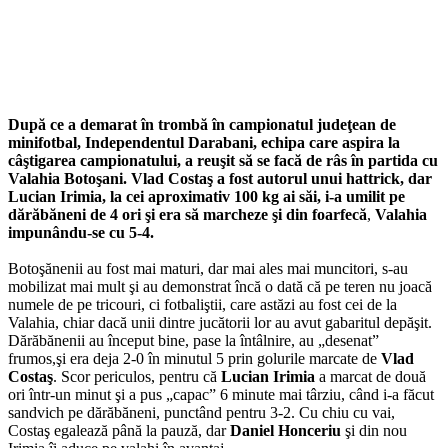
După ce a demarat în trombă în campionatul judeţean de
minifotbal, Independentul Darabani, echipa care aspira la
câştigarea campionatului, a reuşit să se facă de râs în partida cu
Valahia Botoşani. Vlad Costaş a fost autorul unui hattrick, dar
Lucian Irimia, la cei aproximativ 100 kg ai săi, i-a umilit pe
dărăbăneni de 4 ori şi era să marcheze şi din foarfecă
,
Valahia
impunându-se cu 5-4.
Botoşănenii au fost mai maturi, dar mai ales mai muncitori, s-au
mobilizat mai mult şi au demonstrat încă o dată că pe teren nu joacă
numele de pe tricouri, ci fotbaliştii, care astăzi au fost cei de la
Valahia, chiar dacă unii dintre jucătorii lor au avut gabaritul depăşit.
Dărăbănenii au început bine, pase la întâlnire, au „desenat”
frumos,şi era deja 2-0 în minutul 5 prin golurile marcate de
Vlad
Costaş
. Scor periculos, pentru că
Lucian Irimia
a marcat de două
ori într-un minut şi a pus „capac” 6 minute mai târziu, când i-a făcut
sandvich pe dărăbăneni, punctând pentru 3-2. Cu chiu cu vai,
Costaş egalează până la pauză, dar
Daniel Honceriu
şi din nou