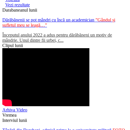
Vezi rezultate
Darabaneanul lunii
Dărăbănenii se pot mândri cu încă un academician
”Gândul și
sufletul meu se leagă…”
Începutul anului 2022 a adus pentru dărăbăneni un motiv de
mândrie. Unul dintre fii urbei, c...
Clipul lunii
Arhiva Video
Vremea
Interviul lunii