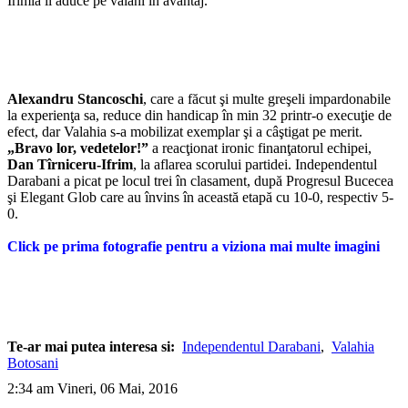
Irimia îi aduce pe valahi în avantaj.
Alexandru Stancoschi
, care a făcut şi multe greşeli impardonabile
la experienţa sa, reduce din handicap în min 32 printr-o execuţie de
efect, dar Valahia s-a mobilizat exemplar şi a câştigat pe merit.
„Bravo lor, vedetelor!”
a reacţionat ironic finanţatorul echipei,
Dan Tîrniceru-Ifrim
, la aflarea scorului partidei. Independentul
Darabani a picat pe locul trei în clasament, după Progresul Bucecea
şi Elegant Glob care au învins în această etapă cu 10-0, respectiv 5-
0.
Click pe prima fotografie pentru a viziona mai multe imagini
Te-ar mai putea interesa si:
Independentul Darabani
,
Valahia
Botosani
2:34 am Vineri, 06 Mai, 2016