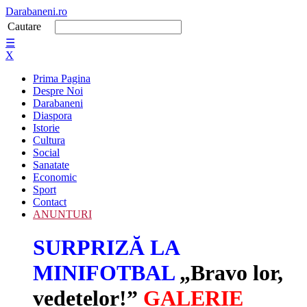
Darabaneni.ro
Cautare
☰
X
Prima Pagina
Despre Noi
Darabaneni
Diaspora
Istorie
Cultura
Social
Sanatate
Economic
Sport
Contact
ANUNTURI
SURPRIZĂ LA
MINIFOTBAL
„Bravo lor,
vedetelor!”
GALERIE