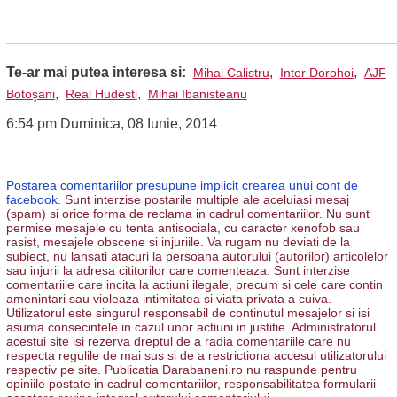
Te-ar mai putea interesa si:
,
,
Mihai Calistru
Inter Dorohoi
AJF
,
,
Botoşani
Real Hudesti
Mihai Ibanisteanu
6:54 pm Duminica, 08 Iunie, 2014
Postarea comentariilor presupune implicit crearea unui cont de
facebook.
Sunt interzise postarile multiple ale aceluiasi mesaj
(spam) si orice forma de reclama in cadrul comentariilor. Nu sunt
permise mesajele cu tenta antisociala, cu caracter xenofob sau
rasist, mesajele obscene si injuriile. Va rugam nu deviati de la
subiect, nu lansati atacuri la persoana autorului (autorilor) articolelor
sau injurii la adresa cititorilor care comenteaza. Sunt interzise
comentariile care incita la actiuni ilegale, precum si cele care contin
amenintari sau violeaza intimitatea si viata privata a cuiva.
Utilizatorul este singurul responsabil de continutul mesajelor si isi
asuma consecintele in cazul unor actiuni in justitie. Administratorul
acestui site isi rezerva dreptul de a radia comentariile care nu
respecta regulile de mai sus si de a restrictiona accesul utilizatorului
respectiv pe site. Publicatia Darabaneni.ro nu raspunde pentru
opiniile postate in cadrul comentariilor, responsabilitatea formularii