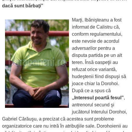
dacă sunt bărbaţi”
Marţi, Ibănişteanu a fost
informat de Calistru că,
conform regulamentului,
este nevoie de acordul
adversarilor pentru a
disputa partida pe un alt
teren. Însă oaspeţii au
refuzat orice variantă,
hudeştenii fiind dispuşi să
joace chiar la Dorohoi.
După ce a spus că
„Interesul poartă fesul”
,
antrenorul secund şi
jucătorul Interului Dorohoi,
Gabriel Cărăuşu, a precizat că acestea sunt probleme
organizatorice care nu intră în atribuţiile sale. Dorohoienii au