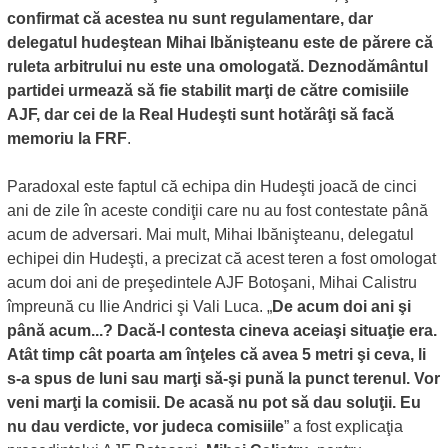
confirmat că acestea nu sunt regulamentare, dar
delegatul hudeştean Mihai Ibănişteanu este de părere că
ruleta arbitrului nu este una omologată. Deznodământul
partidei urmează să fie stabilit marţi de către comisiile
AJF, dar cei de la Real Hudeşti sunt hotărâţi să facă
memoriu la FRF
.
Paradoxal este faptul că echipa din Hudeşti joacă de cinci
ani de zile în aceste condiţii care nu au fost contestate până
acum de adversari. Mai mult, Mihai Ibănişteanu, delegatul
echipei din Hudeşti, a precizat că acest teren a fost omologat
acum doi ani de preşedintele AJF Botoşani, Mihai Calistru
împreună cu Ilie Andrici şi Vali Luca. „
De acum doi ani şi
până acum...? Dacă-l contesta cineva aceiaşi situaţie era.
Atât timp cât poarta am înţeles că avea 5 metri şi ceva, li
s-a spus de luni sau marţi să-şi pună la punct terenul. Vor
veni marţi la comisii. De acasă nu pot să dau soluţii. Eu
nu dau verdicte, vor judeca comisiile
” a fost explicaţia