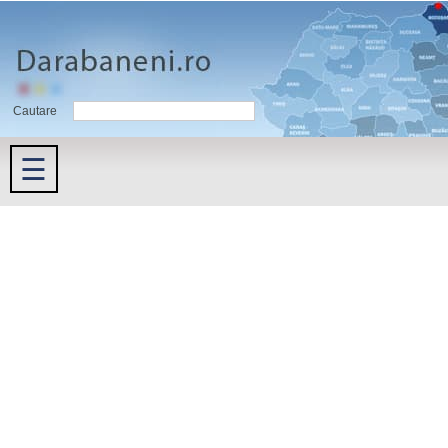
Cautare
☰