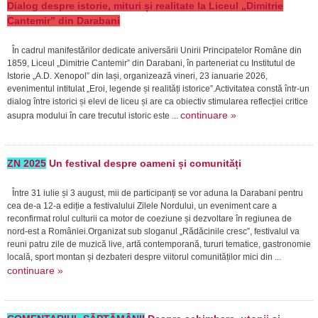
Dialog despre istorie, mituri și realitate la Liceul „Dimitrie
Cantemir” din Darabani
În cadrul manifestărilor dedicate aniversării Unirii Principatelor Române din
1859, Liceul „Dimitrie Cantemir” din Darabani, în parteneriat cu Institutul de
Istorie „A.D. Xenopol” din Iași, organizează vineri, 23 ianuarie 2026,
evenimentul intitulat „Eroi, legende și realități istorice”.Activitatea constă într-un
dialog între istorici și elevi de liceu și are ca obiectiv stimularea reflecției critice
continuare »
asupra modului în care trecutul istoric este ...
ZN 2025
Un festival despre oameni și comunități
Între 31 iulie și 3 august, mii de participanți se vor aduna la Darabani pentru
cea de-a 12-a ediție a festivalului Zilele Nordului, un eveniment care a
reconfirmat rolul culturii ca motor de coeziune și dezvoltare în regiunea de
nord-est a României.Organizat sub sloganul „Rădăcinile cresc”, festivalul va
reuni patru zile de muzică live, artă contemporană, tururi tematice, gastronomie
locală, sport montan și dezbateri despre viitorul comunităților mici din ...
continuare »