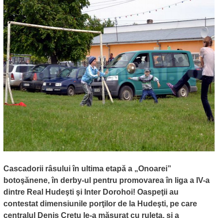
Cascadorii râsului în ultima etapă a „Onoarei”
botoşănene, în derby-ul pentru promovarea în liga a IV-a
dintre Real Hudeşti şi Inter Dorohoi! Oaspeţii au
contestat dimensiunile porţilor de la Hudeşti, pe care
centralul Denis Creţu le-a măsurat cu ruleta, şi a