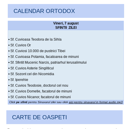
CALENDAR ORTODOX
Vineri, 7 august
SFINTII ZILEI
• Sf. Cuvioasa Teodora de la Sihla
• Sf. Cuvios Or
• Sf. Cuviosi 10.000 de pustnici Tibei
• Sf. Cuvioasa Potamia, facatoarea de minuni
• Sf. Sfintit Mucenic Narcis, patriarhul Ierusalimului
• Sf. Cuvios Asterie Singliticul
• Sf. Sozont cel din Nicomidia
• Sf. Iperehie
• Sf. Cuvios Teodosie, doctorul cel nou
• Sf. Cuvios Dometie, facatorul de minuni
• Sf. Cuvios Nicanor, facatorul de minuni
Click
pe sfinti
pentru Sinaxarul zilei sau click
aici pentru sinaxarul in format audio mp3
CARTE DE OASPETI