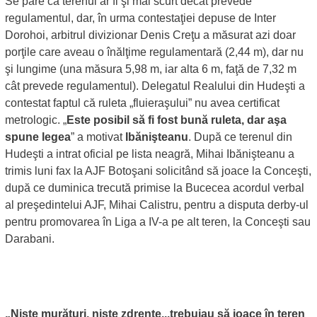
Se pare că terenul ar fi şi mai scurt decât prevede
regulamentul, dar, în urma contestaţiei depuse de Inter
Dorohoi, arbitrul divizionar Denis Creţu a măsurat azi doar
porţile care aveau o înălţime regulamentară (2,44 m), dar nu
şi lungime (una măsura 5,98 m, iar alta 6 m, faţă de 7,32 m
cât prevede regulamentul). Delegatul Realului din Hudeşti a
contestat faptul că ruleta „fluieraşului” nu avea certificat
metrologic. „
Este posibil să fi fost bună ruleta, dar aşa
spune legea
” a motivat
Ibănişteanu
. După ce terenul din
Hudeşti a intrat oficial pe lista neagră, Mihai Ibănişteanu a
trimis luni fax la AJF Botoşani solicitând să joace la Conceşti,
după ce duminica trecută primise la Bucecea acordul verbal
al preşedintelui AJF, Mihai Calistru, pentru a disputa derby-ul
pentru promovarea în Liga a IV-a pe alt teren, la Conceşti sau
Darabani.
„Nişte murături, nişte zdrenţe...trebuiau să joace în teren