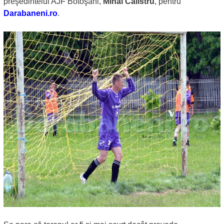
preşedintelui AJF Botoşani,
Mihai Calistru
, pentru
Darabaneni.ro
.