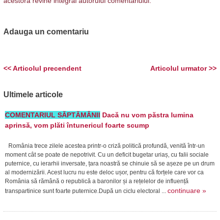
acestora revine integral autorului comentariului.
Adauga un comentariu
<< Articolul precendent
Articolul urmator >>
Ultimele articole
COMENTARIUL SĂPTĂMÂNII
Dacă nu vom păstra lumina
aprinsă, vom plăti întunericul foarte scump
România trece zilele acestea printr-o criză politică profundă, venită într-un
moment cât se poate de nepotrivit. Cu un deficit bugetar uriaș, cu falii sociale
puternice, cu ierarhii inversate, țara noastră se chinuie să se așeze pe un drum
al modernizării. Acest lucru nu este deloc ușor, pentru că forțele care vor ca
România să rămână o republică a baronilor și a rețelelor de influență
continuare »
transpartinice sunt foarte puternice.După un ciclu electoral ...