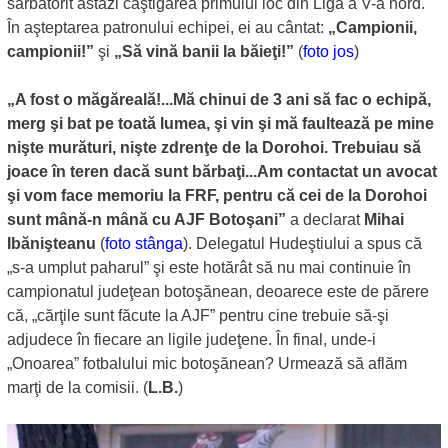
sărbătorit astăzi câştigarea primului loc din Liga a V-a nord.
În aşteptarea patronului echipei, ei au cântat:
„Campionii,
campionii!”
şi
„Să vină banii la băieţi!”
(
foto jos
)
„A fost o măgăreală!...Mă chinui de 3 ani să fac o echipă,
merg şi bat pe toată lumea, şi vin şi mă faultează pe mine
nişte murături, nişte zdrenţe de la Dorohoi. Trebuiau să
joace în teren dacă sunt bărbaţi...Am contactat un avocat
şi vom face memoriu la FRF, pentru că cei de la Dorohoi
sunt mână-n mână cu AJF Botoşani”
a declarat
Mihai
Ibănişteanu
(
foto stânga
). Delegatul Hudeştiului a spus că
„s-a umplut paharul” şi este hotărât să nu mai continuie în
campionatul judeţean botoşănean, deoarece este de părere
că, „cărţile sunt făcute la AJF” pentru cine trebuie să-şi
adjudece în fiecare an ligile judeţene. În final, unde-i
„Onoarea” fotbalului mic botoşănean? Urmează să aflăm
marţi de la comisii. (
L.B.
)