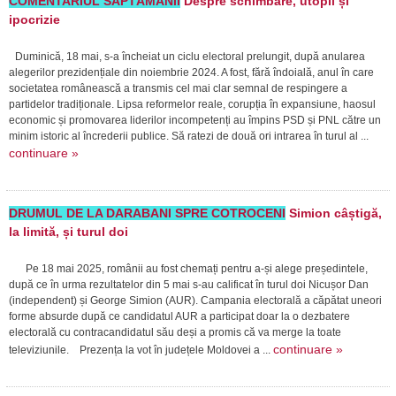
COMENTARIUL SĂPTĂMÂNII
Despre schimbare, utopii și
ipocrizie
Duminică, 18 mai, s-a încheiat un ciclu electoral prelungit, după anularea
alegerilor prezidențiale din noiembrie 2024. A fost, fără îndoială, anul în care
societatea românească a transmis cel mai clar semnal de respingere a
partidelor tradiționale. Lipsa reformelor reale, corupția în expansiune, haosul
economic și promovarea liderilor incompetenți au împins PSD și PNL către un
minim istoric al încrederii publice. Să ratezi de două ori intrarea în turul al ...
continuare »
DRUMUL DE LA DARABANI SPRE COTROCENI
Simion câștigă,
la limită, și turul doi
Pe 18 mai 2025, românii au fost chemați pentru a-și alege președintele,
după ce în urma rezultatelor din 5 mai s-au calificat în turul doi Nicușor Dan
(independent) și George Simion (AUR). Campania electorală a căpătat uneori
forme absurde după ce candidatul AUR a participat doar la o dezbatere
electorală cu contracandidatul său deși a promis că va merge la toate
continuare »
televiziunile. Prezența la vot în județele Moldovei a ...