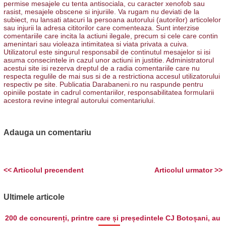
permise mesajele cu tenta antisociala, cu caracter xenofob sau
rasist, mesajele obscene si injuriile. Va rugam nu deviati de la
subiect, nu lansati atacuri la persoana autorului (autorilor) articolelor
sau injurii la adresa cititorilor care comenteaza. Sunt interzise
comentariile care incita la actiuni ilegale, precum si cele care contin
amenintari sau violeaza intimitatea si viata privata a cuiva.
Utilizatorul este singurul responsabil de continutul mesajelor si isi
asuma consecintele in cazul unor actiuni in justitie. Administratorul
acestui site isi rezerva dreptul de a radia comentariile care nu
respecta regulile de mai sus si de a restrictiona accesul utilizatorului
respectiv pe site. Publicatia Darabaneni.ro nu raspunde pentru
opiniile postate in cadrul comentariilor, responsabilitatea formularii
acestora revine integral autorului comentariului.
Adauga un comentariu
<< Articolul precendent
Articolul urmator >>
Ultimele articole
200 de concurenți, printre care și președintele CJ Botoșani, au