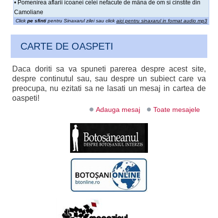
• Pomenirea aflarii icoanei celei nefacute de mâna de om si cinstite din
Camoliane
Click
pe sfinti
pentru Sinaxarul zilei sau click
aici pentru sinaxarul in format audio mp3
CARTE DE OASPETI
Daca doriti sa va spuneti parerea despre acest site,
despre continutul sau, sau despre un subiect care va
preocupa, nu ezitati sa ne lasati un mesaj in cartea de
oaspeti!
Adauga mesaj
Toate mesajele