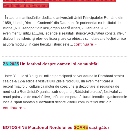
Cantemir” din Darabani
În cadrul manifestărilor dedicate aniversării Unirii Principatelor Române din
1859, Liceul „Dimitrie Cantemir” din Darabani, în parteneriat cu Institutul de
Istorie „A.D. Xenopol” din Iași, organizează vineri, 23 ianuarie 2026,
evenimentul intitulat „Eroi, legende și realități istorice”.Activitatea constă într-un
dialog între istorici și elevi de liceu și are ca obiectiv stimularea reflecției critice
continuare »
asupra modului în care trecutul istoric este ...
ZN 2025
Un festival despre oameni și comunități
Între 31 iulie și 3 august, mii de participanți se vor aduna la Darabani pentru
cea de-a 12-a ediție a festivalului Zilele Nordului, un eveniment care a
reconfirmat rolul culturii ca motor de coeziune și dezvoltare în regiunea de
nord-est a României.Organizat sub sloganul „Rădăcinile cresc”, festivalul va
reuni patru zile de muzică live, artă contemporană, tururi tematice, gastronomie
locală, sport montan și dezbateri despre viitorul comunităților mici din ...
continuare »
BOTOSHINE Maratonul Nordului cu
SOARE
câștigător