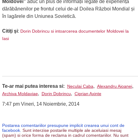
Moldovei”
aduc un plus de informații legate de experiența
dărăbănenilor pe frontul celui de-al Doilea Război Mondial și
în lagărele din Uniunea Sovietică.
Citiţi şi
:
Dorin Dobrincu si intoarcerea documentelor Moldovei la
Iasi
Te-ar mai putea interesa si:
,
,
Neculai Caba
Alexandru Aioanei
,
,
Archiva Moldaviae
Dorin Dobrincu
Ciprian Axinte
7:47 pm Vineri, 14 Noiembrie, 2014
Postarea comentariilor presupune implicit crearea unui cont de
facebook.
Sunt interzise postarile multiple ale aceluiasi mesaj
(spam) si orice forma de reclama in cadrul comentariilor. Nu sunt