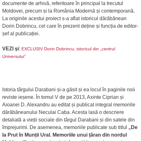
documente de arhivă, referitoare în principal la trecutul
Moldovei, precum și la România Modernă și contemporană.
La originile acestui proiect s-a aflat istoricul dărăbănean
Dorin Dobrincu, cel care în prezent deține și funcția de editor-
șef al publicației.
VEZI şi
:
EXCLUSIV Dorin Dobrincu, istoricul din „centrul
Universului”
Istoria târgului Darabani și-a găsit și ea locul în paginile noii
reviste ieșene. În tomul V de pe 2013, Axinte Ciprian și
Aioanei D. Alexandru au editat și publicat integral memoriile
dărăbăneanului Neculai Caba. Acesta lasă o descriere
detaliată a vieții sociale din târgul Darabani și din satele din
împrejurimi. De asemenea, memoriile publicate sub titlul
„De
la Prut în Munții Ural. Memoriile unui țăran din nordul