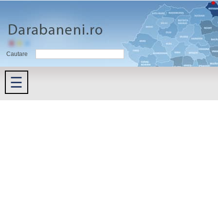
Cautare
☰