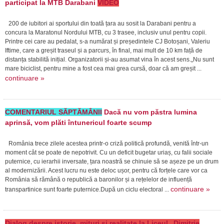
participat la MTB Darabani
VIDEO
200 de iubitori ai sportului din toată țara au sosit la Darabani pentru a
concura la Maratonul Nordului MTB, cu 3 trasee, inclusiv unul pentru copii.
Printre cei care au pedalat, s-a numărat și președintele CJ Botoșani, Valeriu
Iftime, care a greșit traseul și a parcurs, în final, mai mult de 10 km față de
distanța stabilită inițial. Organizatorii și-au asumat vina în acest sens.„Nu sunt
mare biciclist, pentru mine a fost cea mai grea cursă, doar că am greșit ...
continuare »
COMENTARIUL SĂPTĂMÂNII
Dacă nu vom păstra lumina
aprinsă, vom plăti întunericul foarte scump
România trece zilele acestea printr-o criză politică profundă, venită într-un
moment cât se poate de nepotrivit. Cu un deficit bugetar uriaș, cu falii sociale
puternice, cu ierarhii inversate, țara noastră se chinuie să se așeze pe un drum
al modernizării. Acest lucru nu este deloc ușor, pentru că forțele care vor ca
România să rămână o republică a baronilor și a rețelelor de influență
continuare »
transpartinice sunt foarte puternice.După un ciclu electoral ...
Dialog despre istorie, mituri și realitate la Liceul „Dimitrie