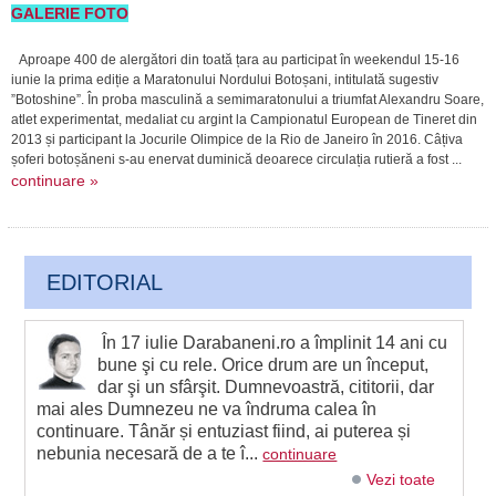
GALERIE FOTO
Aproape 400 de alergători din toată țara au participat în weekendul 15-16
iunie la prima ediție a Maratonului Nordului Botoșani, intitulată sugestiv
”Botoshine”. În proba masculină a semimaratonului a triumfat Alexandru Soare,
atlet experimentat, medaliat cu argint la Campionatul European de Tineret din
2013 și participant la Jocurile Olimpice de la Rio de Janeiro în 2016. Câțiva
șoferi botoșăneni s-au enervat duminică deoarece circulația rutieră a fost ...
continuare »
EDITORIAL
În 17 iulie Darabaneni.ro a împlinit 14 ani cu
bune şi cu rele. Orice drum are un început,
dar şi un sfârşit. Dumnevoastră, cititorii, dar
mai ales Dumnezeu ne va îndruma calea în
continuare. Tânăr și entuziast fiind, ai puterea și
nebunia necesară de a te î...
continuare
Vezi toate