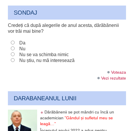
SONDAJ
Credeți că după alegerile de anul acesta, dărăbănenii
vor trăi mai bine?
Da
Nu
Nu se va schimba nimic
Nu știu, nu mă interesează
Voteaza
Vezi rezultate
DARABANEANUL LUNII
Dărăbănenii se pot mândri cu încă un
academician
”Gândul și sufletul meu se
leagă…”
Începutul anului 2022 a adus pentru