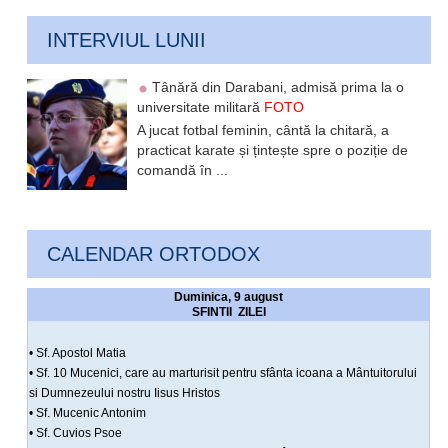
INTERVIUL LUNII
Tânără din Darabani, admisă prima la o
universitate militară
FOTO
A jucat fotbal feminin, cântă la chitară, a
practicat karate și țintește spre o poziție de
comandă în ...
CALENDAR ORTODOX
Duminica, 9 august
SFINTII ZILEI
• Sf. Apostol Matia
• Sf. 10 Mucenici, care au marturisit pentru sfânta icoana a Mântuitorului
si Dumnezeului nostru Iisus Hristos
• Sf. Mucenic Antonim
• Sf. Cuvios Psoe