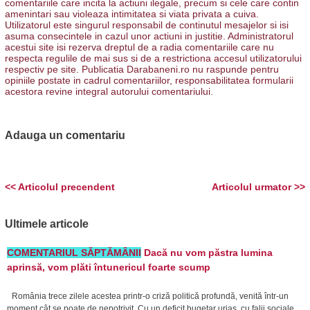
comentariile care incita la actiuni ilegale, precum si cele care contin
amenintari sau violeaza intimitatea si viata privata a cuiva.
Utilizatorul este singurul responsabil de continutul mesajelor si isi
asuma consecintele in cazul unor actiuni in justitie. Administratorul
acestui site isi rezerva dreptul de a radia comentariile care nu
respecta regulile de mai sus si de a restrictiona accesul utilizatorului
respectiv pe site. Publicatia Darabaneni.ro nu raspunde pentru
opiniile postate in cadrul comentariilor, responsabilitatea formularii
acestora revine integral autorului comentariului.
Adauga un comentariu
<< Articolul precendent
Articolul urmator >>
Ultimele articole
COMENTARIUL SĂPTĂMÂNII
Dacă nu vom păstra lumina
aprinsă, vom plăti întunericul foarte scump
România trece zilele acestea printr-o criză politică profundă, venită într-un
moment cât se poate de nepotrivit. Cu un deficit bugetar uriaș, cu falii sociale