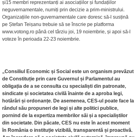
și15 membri reprezentanți ai asociațiilor și fundațiilor
neguvernamentale, numiți prin decizie a prim-ministrului.
Organizațiile non-guvernamentale care doresc să-l susțină
pe Ștefan Teișanu trebuie să se înscrie pe platforma
www.votong.ro până cel târziu joi, 19 noiembrie, și apoi să-l
voteze în perioada 22-23 noiembrie.
„Consiliul Economic și Social este un organism prevăzut
de Constituție prin care Guvernul și Parlamentul au
obligația de a se consulta cu specialiști din patronate,
sindicate și societatea civilă înainte de a aproba legi,
hotărâri și ordonanțe. De asemenea, CES-ul poate face la
rândul său propuneri de legi și alte politici publice,
pornind de la expertiza membrilor săi și a specialiștilor
din societate. Din păcate, CES nu este în acest moment
în România o instituție vizibilă, transparentă și proactivă.