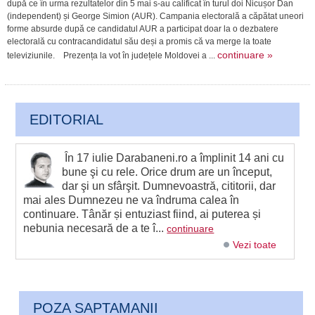
după ce în urma rezultatelor din 5 mai s-au calificat în turul doi Nicușor Dan
(independent) și George Simion (AUR). Campania electorală a căpătat uneori
forme absurde după ce candidatul AUR a participat doar la o dezbatere
electorală cu contracandidatul său deși a promis că va merge la toate
continuare »
televiziunile. Prezența la vot în județele Moldovei a ...
EDITORIAL
În 17 iulie Darabaneni.ro a împlinit 14 ani cu
bune şi cu rele. Orice drum are un început,
dar şi un sfârşit. Dumnevoastră, cititorii, dar
mai ales Dumnezeu ne va îndruma calea în
continuare. Tânăr și entuziast fiind, ai puterea și
nebunia necesară de a te î...
continuare
Vezi toate
POZA SAPTAMANII