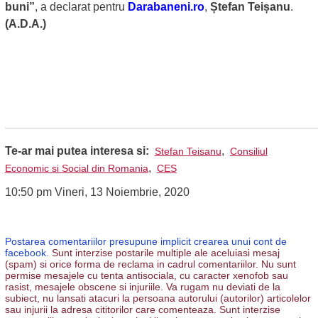
buni”
, a declarat pentru
Darabaneni.ro
,
Ștefan Teișanu
.
(A.D.A.)
Te-ar mai putea interesa si:
,
Stefan Teisanu
Consiliul
,
Economic si Social din Romania
CES
10:50 pm Vineri, 13 Noiembrie, 2020
Postarea comentariilor presupune implicit crearea unui cont de
facebook.
Sunt interzise postarile multiple ale aceluiasi mesaj
(spam) si orice forma de reclama in cadrul comentariilor. Nu sunt
permise mesajele cu tenta antisociala, cu caracter xenofob sau
rasist, mesajele obscene si injuriile. Va rugam nu deviati de la
subiect, nu lansati atacuri la persoana autorului (autorilor) articolelor
sau injurii la adresa cititorilor care comenteaza. Sunt interzise