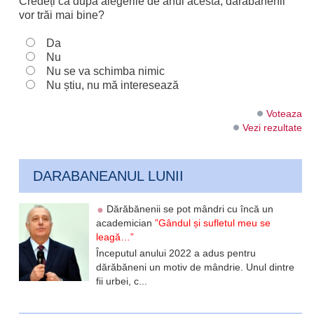
Credeți că după alegerile de anul acesta, dărăbănenii
vor trăi mai bine?
Da
Nu
Nu se va schimba nimic
Nu știu, nu mă interesează
Voteaza
Vezi rezultate
DARABANEANUL LUNII
Dărăbănenii se pot mândri cu încă un
academician
”Gândul și sufletul meu se
leagă…”
Începutul anului 2022 a adus pentru
dărăbăneni un motiv de mândrie. Unul dintre
fii urbei, c...