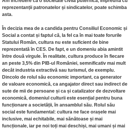
Am încredere că o societate civilă puternică, împreună cu
reprezentanții patronatelor și sindicatelor, poate schimba
asta.
În decizia mea de a candida pentru Consiliul Economic și
Social a contat și faptul că, la fel ca în mai toate forurile
Statului Român, cultura nu este suficient de bine
reprezentată în CES. De fapt, e un domeniu abia amintit
între două virgule. În realitate, cultura produce în fiecare
an peste 3,5% din PIB-ul României, semnificativ mai mult
decât industria extractivă sau turismul, de exemplu.
Dincolo de rolul său economic important, ca generator
de valoare economică, ca angajator direct sau indirect de
sute de mii de persoane și ca și catalizator de dezvoltare
economică, domeniul culturii este esențial pentru buna
funcționare a societății, în ansamblul său. Rolul său
social este fundamental: cultura ne face orașele mai
inclusive, mai echitabile, mai sănătoase și mai
funcționale, iar pe noi toți mai deschiși, mai umani și mai