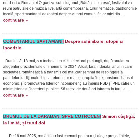
nord-est a României.Organizat sub sloganul „Rădăcinile cresc”, festivalul va
reuni patru zile de muzică live, artă contemporană, tururi tematice, gastronomie
locală, sport montan și dezbateri despre viitorul comunităților mici din ...
continuare »
COMENTARIUL SĂPTĂMÂNII
Despre schimbare, utopii și
ipocrizie
Duminică, 18 mai, s-a încheiat un ciclu electoral prelungit, după anularea
alegerilor prezidențiale din noiembrie 2024. A fost, fără îndoială, anul în care
societatea românească a transmis cel mai clar semnal de respingere a
partidelor tradiționale. Lipsa reformelor reale, corupția în expansiune, haosul
economic și promovarea liderilor incompetenți au împins PSD și PNL către un
minim istoric al încrederii publice. Să ratezi de două ori intrarea în turul al ...
continuare »
DRUMUL DE LA DARABANI SPRE COTROCENI
Simion câștigă,
la limită, și turul doi
Pe 18 mai 2025, românii au fost chemați pentru a-și alege președintele,