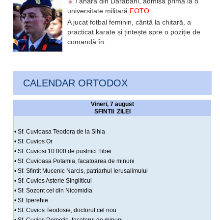
Tânără din Darabani, admisă prima la o
universitate militară
FOTO
A jucat fotbal feminin, cântă la chitară, a
practicat karate și țintește spre o poziție de
comandă în ...
CALENDAR ORTODOX
Vineri, 7 august
SFINTII ZILEI
• Sf. Cuvioasa Teodora de la Sihla
• Sf. Cuvios Or
• Sf. Cuviosi 10.000 de pustnici Tibei
• Sf. Cuvioasa Potamia, facatoarea de minuni
• Sf. Sfintit Mucenic Narcis, patriarhul Ierusalimului
• Sf. Cuvios Asterie Singliticul
• Sf. Sozont cel din Nicomidia
• Sf. Iperehie
• Sf. Cuvios Teodosie, doctorul cel nou
• Sf. Cuvios Dometie, facatorul de minuni