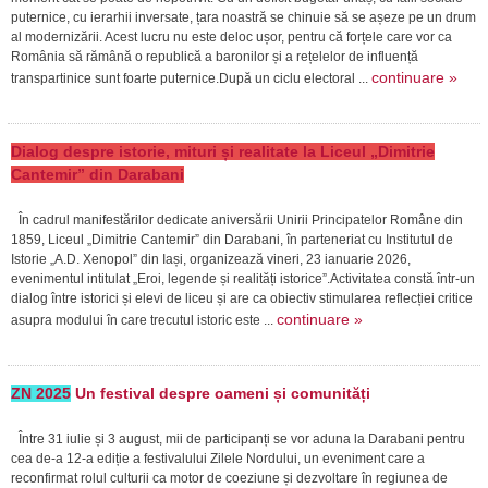
puternice, cu ierarhii inversate, țara noastră se chinuie să se așeze pe un drum
al modernizării. Acest lucru nu este deloc ușor, pentru că forțele care vor ca
România să rămână o republică a baronilor și a rețelelor de influență
continuare »
transpartinice sunt foarte puternice.După un ciclu electoral ...
Dialog despre istorie, mituri și realitate la Liceul „Dimitrie
Cantemir” din Darabani
În cadrul manifestărilor dedicate aniversării Unirii Principatelor Române din
1859, Liceul „Dimitrie Cantemir” din Darabani, în parteneriat cu Institutul de
Istorie „A.D. Xenopol” din Iași, organizează vineri, 23 ianuarie 2026,
evenimentul intitulat „Eroi, legende și realități istorice”.Activitatea constă într-un
dialog între istorici și elevi de liceu și are ca obiectiv stimularea reflecției critice
continuare »
asupra modului în care trecutul istoric este ...
ZN 2025
Un festival despre oameni și comunități
Între 31 iulie și 3 august, mii de participanți se vor aduna la Darabani pentru
cea de-a 12-a ediție a festivalului Zilele Nordului, un eveniment care a
reconfirmat rolul culturii ca motor de coeziune și dezvoltare în regiunea de