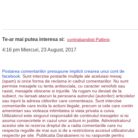
Te-ar mai putea interesa si:
contrabandisti Paltinis
4:16 pm Miercuri, 23 August, 2017
Postarea comentariilor presupune implicit crearea unui cont de
facebook.
Sunt interzise postarile multiple ale aceluiasi mesaj
(spam) si orice forma de reclama in cadrul comentariilor. Nu sunt
permise mesajele cu tenta antisociala, cu caracter xenofob sau
rasist, mesajele obscene si injuriile. Va rugam nu deviati de la
subiect, nu lansati atacuri la persoana autorului (autorilor) articolelor
sau injurii la adresa cititorilor care comenteaza. Sunt interzise
comentariile care incita la actiuni ilegale, precum si cele care contin
amenintari sau violeaza intimitatea si viata privata a cuiva.
Utilizatorul este singurul responsabil de continutul mesajelor si isi
asuma consecintele in cazul unor actiuni in justitie. Administratorul
acestui site isi rezerva dreptul de a radia comentariile care nu
respecta regulile de mai sus si de a restrictiona accesul utilizatorului
respectiv pe site. Publicatia Darabaneni.ro nu raspunde pentru