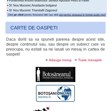
• Pomenirea înnoirii bisericilor Sfintilor Apostoli Petru si Pavel
• Sf. Nou Mucenic Anastasie bulgarul
• Sf. Nou Mucenic Triandafil Zagoreul
Click
pe sfinti
pentru Sinaxarul zilei sau click
aici pentru sinaxarul in format audio mp3
CARTE DE OASPETI
Daca doriti sa va spuneti parerea despre acest site,
despre continutul sau, sau despre un subiect care va
preocupa, nu ezitati sa ne lasati un mesaj in cartea de
oaspeti!
Adauga mesaj
Toate mesajele