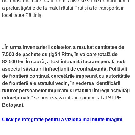
necunoscute, care le-au promis diverse sume de bani pentru
a prelua ţigările de la malul râului Prut şi a le transporta în
localitatea Păltiniş.
„În urma inventarierii coletelor, a rezultat cantitatea de
7.500 de pachete cu țigări Ritm, în valoare totală de
82.500 lei. În cauză, a fost întocmită lucrare penală sub
aspectul săvârșirii infracțiunii de contrabandă. Poliţiştii
de frontieră continuă cercetările împreună cu autoritățile
de frontieră ale statului vecin, în vederea identificării
tuturor persoanelor implicate şi stabilirii întregii activităţi
infracţionale”
se precizează într-un comunicat al
STPF
Botoşani
.
Click pe fotografie pentru a viziona mai multe imagini