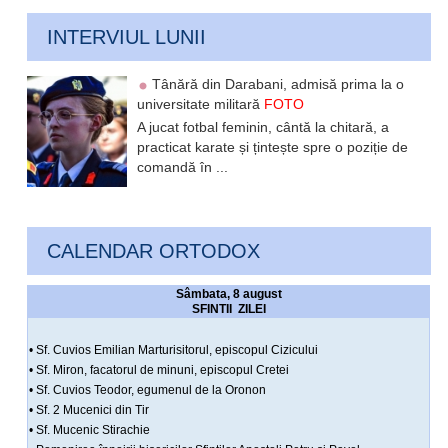
INTERVIUL LUNII
Tânără din Darabani, admisă prima la o
universitate militară
FOTO
A jucat fotbal feminin, cântă la chitară, a
practicat karate și țintește spre o poziție de
comandă în ...
CALENDAR ORTODOX
Sâmbata, 8 august
SFINTII ZILEI
• Sf. Cuvios Emilian Marturisitorul, episcopul Cizicului
• Sf. Miron, facatorul de minuni, episcopul Cretei
• Sf. Cuvios Teodor, egumenul de la Oronon
• Sf. 2 Mucenici din Tir
• Sf. Mucenic Stirachie