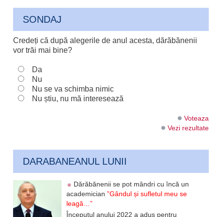
SONDAJ
Credeți că după alegerile de anul acesta, dărăbănenii
vor trăi mai bine?
Da
Nu
Nu se va schimba nimic
Nu știu, nu mă interesează
Voteaza
Vezi rezultate
DARABANEANUL LUNII
Dărăbănenii se pot mândri cu încă un
academician
”Gândul și sufletul meu se
leagă…”
Începutul anului 2022 a adus pentru