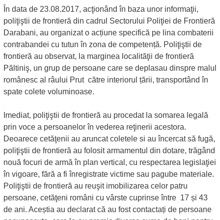
În data de 23.08.2017, acţionând în baza unor informaţii,
poliţiştii de frontieră din cadrul Sectorului Poliţiei de Frontieră
Darabani, au organizat o acțiune specifică pe lina combaterii
contrabandei cu tutun în zona de competență. Poliţiştii de
frontieră au observat, la marginea localităţii de frontieră
Păltiniş, un grup de persoane care se deplasau dinspre malul
românesc al râului Prut către interiorul țării, transportând în
spate colete voluminoase.
Imediat, poliţiştii de frontieră au procedat la somarea legală
prin voce a persoanelor în vederea reţinerii acestora.
Deoarece cetăţenii au aruncat coletele si au încercat să fugă,
poliţiştii de frontieră au folosit armamentul din dotare, trăgând
nouă focuri de armă în plan vertical, cu respectarea legislaţiei
în vigoare, fără a fi înregistrate victime sau pagube materiale.
Poliţiştii de frontieră au reuşit imobilizarea celor patru
persoane, cetăţeni români cu vârste cuprinse între 17 și 43
de ani. Aceștia au declarat că au fost contactați de persoane