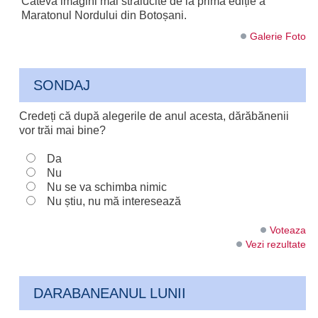
Câteva imagini mai strălucite de la prima ediție a
Maratonul Nordului din Botoșani.
Galerie Foto
SONDAJ
Credeți că după alegerile de anul acesta, dărăbănenii
vor trăi mai bine?
Da
Nu
Nu se va schimba nimic
Nu știu, nu mă interesează
Voteaza
Vezi rezultate
DARABANEANUL LUNII