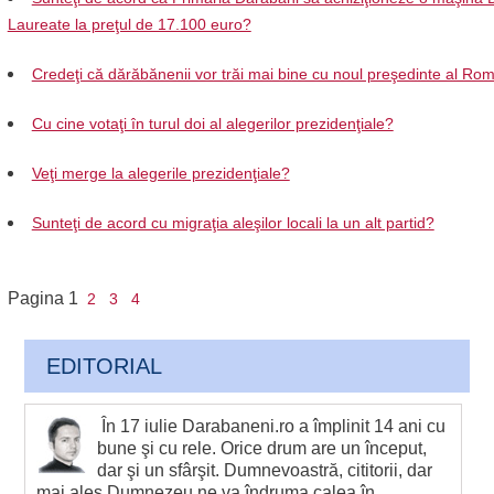
Laureate la preţul de 17.100 euro?
Credeţi că dărăbănenii vor trăi mai bine cu noul preşedinte al Ro
Cu cine votaţi în turul doi al alegerilor prezidenţiale?
Veţi merge la alegerile prezidenţiale?
Sunteţi de acord cu migraţia aleşilor locali la un alt partid?
Pagina
1
2
3
4
EDITORIAL
În 17 iulie Darabaneni.ro a împlinit 14 ani cu
bune şi cu rele. Orice drum are un început,
dar şi un sfârşit. Dumnevoastră, cititorii, dar
mai ales Dumnezeu ne va îndruma calea în