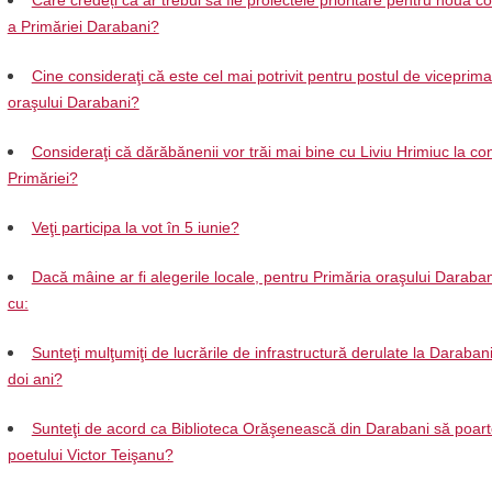
Care credeți că ar trebui să fie proiectele prioritare pentru noua 
a Primăriei Darabani?
Cine consideraţi că este cel mai potrivit pentru postul de viceprima
oraşului Darabani?
Consideraţi că dărăbănenii vor trăi mai bine cu Liviu Hrimiuc la c
Primăriei?
Veţi participa la vot în 5 iunie?
Dacă mâine ar fi alegerile locale, pentru Primăria oraşului Daraban
cu:
Sunteţi mulţumiţi de lucrările de infrastructură derulate la Darabani 
doi ani?
Sunteţi de acord ca Biblioteca Orăşenească din Darabani să poar
poetului Victor Teişanu?