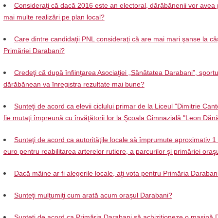
Consideraţi că dacă 2016 este an electoral, dărăbănenii vor avea 
mai multe realizări pe plan local?
Care dintre candidaţii PNL consideraţi că are mai mari şanse la câ
Primăriei Darabani?
Credeţi că după înfiinţarea Asociaţiei „Sănătatea Darabani”, sportu
dărăbănean va înregistra rezultate mai bune?
Sunteţi de acord ca elevii ciclului primar de la Liceul "Dimitrie Can
fie mutaţi împreună cu învăţătorii lor la Şcoala Gimnazială "Leon Dănă
Sunteţi de acord ca autorităţile locale să împrumute aproximativ 1
euro pentru reabilitarea arterelor rutiere, a parcurilor şi primăriei oraş
Dacă mâine ar fi alegerile locale, aţi vota pentru Primăria Daraban
Sunteţi mulţumiţi cum arată acum oraşul Darabani?
Sunteţi de acord ca Primăria Darabani să achiziţioneze o maşină 