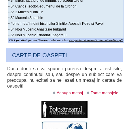
• Sf. Miron, facatorul de minuni, episcopul Cretei
• Sf. Cuvios Teodor, egumenul de la Oronon
• Sf. 2 Mucenici din Tir
• Sf. Mucenic Stirachie
• Pomenirea înnoirii bisericilor Sfintilor Apostoli Petru si Pavel
• Sf. Nou Mucenic Anastasie bulgarul
• Sf. Nou Mucenic Triandafil Zagoreul
Click
pe sfinti
pentru Sinaxarul zilei sau click
aici pentru sinaxarul in format audio mp3
CARTE DE OASPETI
Daca doriti sa va spuneti parerea despre acest site,
despre continutul sau, sau despre un subiect care va
preocupa, nu ezitati sa ne lasati un mesaj in cartea de
oaspeti!
Adauga mesaj
Toate mesajele