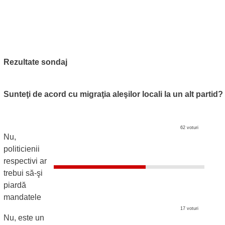
Rezultate sondaj
Sunteţi de acord cu migraţia aleşilor locali la un alt partid?
62 voturi
Nu,
politicienii
respectivi ar
trebui să-şi
piardă
mandatele
17 voturi
Nu, este un