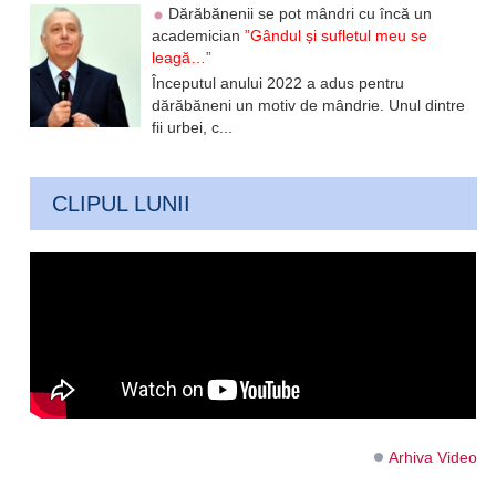
Dărăbănenii se pot mândri cu încă un
academician
”Gândul și sufletul meu se
leagă…”
Începutul anului 2022 a adus pentru
dărăbăneni un motiv de mândrie. Unul dintre
fii urbei, c...
CLIPUL LUNII
Arhiva Video