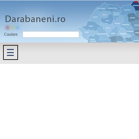
Cautare
☰