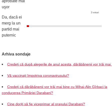
aprobate mai
uşor
3 voturi
Da, dacă ei
merg la un
partid mai
puternic
Arhiva sondaje
Credeți că după alegerile de anul acesta, dărăbănenii vor trăi mai
Vă vaccinați împotriva coronavirusului?
Credeți că dărăbănenii vor trăi mai bine cu Mihai-Alin Gîrbaci la
conducerea Primăriei Darabani?
Cine doriți să fie viceprimar al orașului Darabani?