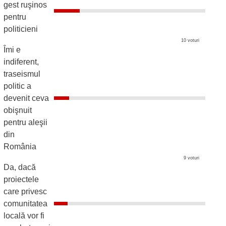
gest ruşinos
pentru
politicieni
10 voturi
Îmi e
indiferent,
traseismul
politic a
devenit ceva
obişnuit
pentru aleşii
din
România
9 voturi
Da, dacă
proiectele
care privesc
comunitatea
locală vor fi