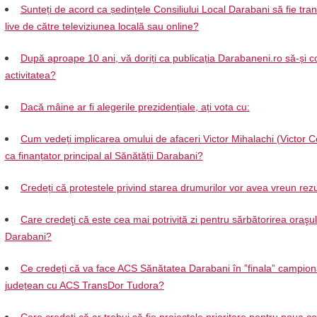
Sunteți de acord ca ședințele Consiliului Local Darabani să fie tra
live de către televiziunea locală sau online?
După aproape 10 ani, vă doriți ca publicația Darabaneni.ro să-și c
activitatea?
Dacă mâine ar fi alegerile prezidențiale, ați vota cu:
Cum vedeți implicarea omului de afaceri Victor Mihalachi (Victor C
ca finanțator principal al Sănătății Darabani?
Credeți că protestele privind starea drumurilor vor avea vreun rezu
Care credeţi că este cea mai potrivită zi pentru sărbătorirea oraşul
Darabani?
Ce credeți că va face ACS Sănătatea Darabani în ”finala” campion
județean cu ACS TransDor Tudora?