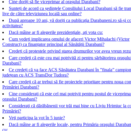
Cine doriți să fie viceprimar al orașului Darabani?
Sunteți de acord ca ședințele Consiliului Local Darabani să fie tra
live de către televiziunea locală sau online?
După aproape 10 ani, vă doriți ca publicația Darabaneni.ro să-și c
activitatea?
Dacă mâine ar fi alegerile prezidențiale, ați vota cu:
Cum vedeți implicarea omului de afaceri Victor Mihalachi (Victor
Construct) ca finanțator principal al Sănătății Darabani?
Credeți că protestele privind starea drumurilor vor avea vreun rezu
Care credeţi că este cea mai potrivită zi pentru sărbătorirea oraşulu
Darabani?
Ce credeți că va face ACS Sănătatea Darabani în ”finala” campion
județean cu ACS TransDor Tudora?
Care credeți că ar trebui să fie proiectele prioritare pentru noua co
Primăriei Darabani?
Cine consideraţi că este cel mai potrivit pentru postul de viceprima
oraşului Darabani?
Consideraţi că dărăbănenii vor trăi mai bine cu Liviu Hrimiuc la 
Primăriei?
Veţi participa la vot în 5 iunie?
Dacă mâine ar fi alegerile locale, pentru Primăria oraşului Darabani
cu: