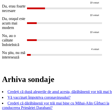
19 voturi
Da, erau foarte
necesare
10 voturi
Da, oraşul este
acum mai
modern
10 voturi
Nu, au o
calitate
îndoielnică
4 voturi
Nu ştiu, nu mă
interesează
Arhiva sondaje
Credeți că după alegerile de anul acesta, dărăbănenii vor trăi mai 
Vă vaccinați împotriva coronavirusului?
Credeți că dărăbănenii vor trăi mai bine cu Mihai-Alin Gîrbaci la
conducerea Primăriei Darabani?