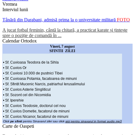
Vremea
Interviul lunii
Tânără din Darabani, admisă prima la o universitate militară
FOTO
A jucat fotbal feminin, cântă la chitară, a practicat karate și țintește
spre o poziție de comandă în ...
Calendar Ortodox
Vineri, 7 august
SFINTII ZILEI
• Sf. Cuvioasa Teodora de la Sihla
• Sf. Cuvios Or
• Sf. Cuviosi 10.000 de pustnici Tibei
• Sf. Cuvioasa Potamia, facatoarea de minuni
• Sf. Sfintit Mucenic Narcis, patriarhul Ierusalimului
• Sf. Cuvios Asterie Singliticul
• Sf. Sozont cel din Nicomidia
• Sf. Iperehie
• Sf. Cuvios Teodosie, doctorul cel nou
• Sf. Cuvios Dometie, facatorul de minuni
• Sf. Cuvios Nicanor, facatorul de minuni
Click
pe sfinti
pentru Sinaxarul zilei sau click
aici pentru sinaxarul in format audio mp3
Carte de Oaspeti