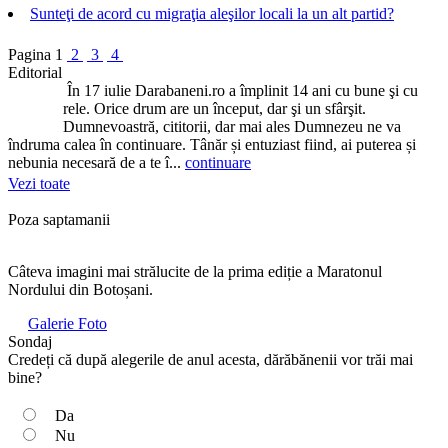
Sunteţi de acord cu migraţia aleşilor locali la un alt partid?
Pagina
1
2
3
4
Editorial
În 17 iulie Darabaneni.ro a împlinit 14 ani cu bune şi cu
rele. Orice drum are un început, dar şi un sfârşit.
Dumnevoastră, cititorii, dar mai ales Dumnezeu ne va
îndruma calea în continuare. Tânăr și entuziast fiind, ai puterea și
nebunia necesară de a te î...
continuare
Vezi toate
Poza saptamanii
Câteva imagini mai strălucite de la prima ediție a Maratonul
Nordului din Botoșani.
Galerie Foto
Sondaj
Credeți că după alegerile de anul acesta, dărăbănenii vor trăi mai
bine?
Da
Nu