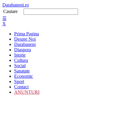
Darabaneni.ro
Cautare
☰
X
Prima Pagina
Despre Noi
Darabaneni
Diaspora
Istorie
Cultura
Social
Sanatate
Economic
Sport
Contact
ANUNTURI