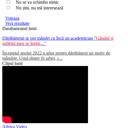
Nu se va schimba nimic
Nu știu, nu mă interesează
Voteaza
Vezi rezultate
Darabaneanul lunii
Dărăbănenii se pot mândri cu încă un academician
”Gândul și
sufletul meu se leagă…”
Începutul anului 2022 a adus pentru dărăbăneni un motiv de
mândrie. Unul dintre fii urbei, c...
Clipul lunii
Arhiva Video