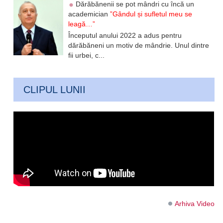
Dărăbănenii se pot mândri cu încă un
academician
”Gândul și sufletul meu se
leagă…”
Începutul anului 2022 a adus pentru
dărăbăneni un motiv de mândrie. Unul dintre
fii urbei, c...
CLIPUL LUNII
Arhiva Video