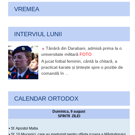
VREMEA
INTERVIUL LUNII
Tânără din Darabani, admisă prima la o
universitate militară
FOTO
A jucat fotbal feminin, cântă la chitară, a
practicat karate și țintește spre o poziție de
comandă în ...
CALENDAR ORTODOX
Duminica, 9 august
SFINTII ZILEI
• Sf. Apostol Matia
• Sf. 10 Mucenici, care au marturisit pentru sfânta icoana a Mântuitorului