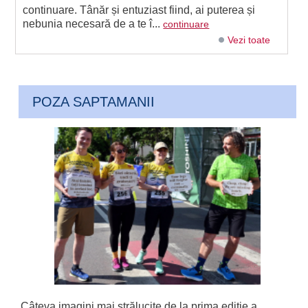
continuare. Tânăr și entuziast fiind, ai puterea și
nebunia necesară de a te î...
continuare
Vezi toate
POZA SAPTAMANII
Câteva imagini mai strălucite de la prima ediție a