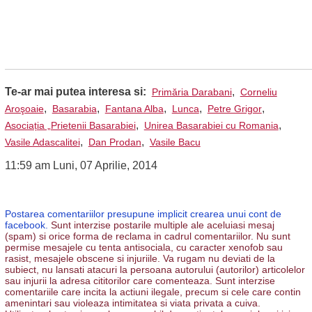
Te-ar mai putea interesa si:
,
Primăria Darabani
Corneliu
,
,
,
,
,
Aroşoaie
Basarabia
Fantana Alba
Lunca
Petre Grigor
,
,
Asociația „Prietenii Basarabiei
Unirea Basarabiei cu Romania
,
,
Vasile Adascalitei
Dan Prodan
Vasile Bacu
11:59 am Luni, 07 Aprilie, 2014
Postarea comentariilor presupune implicit crearea unui cont de
facebook.
Sunt interzise postarile multiple ale aceluiasi mesaj
(spam) si orice forma de reclama in cadrul comentariilor. Nu sunt
permise mesajele cu tenta antisociala, cu caracter xenofob sau
rasist, mesajele obscene si injuriile. Va rugam nu deviati de la
subiect, nu lansati atacuri la persoana autorului (autorilor) articolelor
sau injurii la adresa cititorilor care comenteaza. Sunt interzise
comentariile care incita la actiuni ilegale, precum si cele care contin
amenintari sau violeaza intimitatea si viata privata a cuiva.