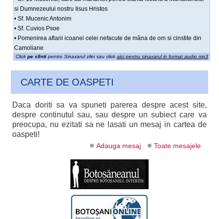
si Dumnezeului nostru Iisus Hristos
• Sf. Mucenic Antonim
• Sf. Cuvios Psoe
• Pomenirea aflarii icoanei celei nefacute de mâna de om si cinstite din
Camoliane
Click
pe sfinti
pentru Sinaxarul zilei sau click
aici pentru sinaxarul in format audio mp3
CARTE DE OASPETI
Daca doriti sa va spuneti parerea despre acest site,
despre continutul sau, sau despre un subiect care va
preocupa, nu ezitati sa ne lasati un mesaj in cartea de
oaspeti!
Adauga mesaj
Toate mesajele