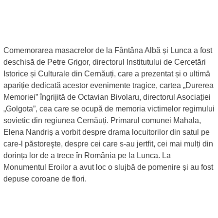
Comemorarea masacrelor de la Fântâna Albă și Lunca a fost
deschisă de Petre Grigor, directorul Institutului de Cercetări
Istorice și Culturale din Cernăuți, care a prezentat și o ultimă
apariție dedicată acestor evenimente tragice, cartea „Durerea
Memoriei” îngrijită de Octavian Bivolaru, directorul Asociației
„Golgota”, cea care se ocupă de memoria victimelor regimului
sovietic din regiunea Cernăuți. Primarul comunei Mahala,
Elena Nandriș a vorbit despre drama locuitorilor din satul pe
care-l păstoreşte, despre cei care s-au jertfit, cei mai mulți din
dorința lor de a trece în România pe la Lunca. La
Monumentul Eroilor a avut loc o slujbă de pomenire și au fost
depuse coroane de flori.