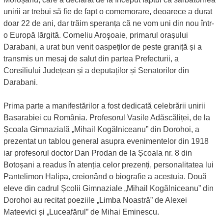
unirii ar trebui să fie de fapt o comemorare, deoarece a durat
doar 22 de ani, dar trăim speranța că ne vom uni din nou într-
o Europă lărgită. Corneliu Aroşoaie, primarul orașului
Darabani, a urat bun venit oaspeților de peste graniță și a
transmis un mesaj de salut din partea Prefecturii, a
Consiliului Județean și a deputaților și Senatorilor din
Darabani.
Prima parte a manifestărilor a fost dedicată celebrării unirii
Basarabiei cu România. Profesorul Vasile Adăscăliței, de la
Școala Gimnazială „Mihail Kogălniceanu” din Dorohoi, a
prezentat un tablou general asupra evenimentelor din 1918
iar profesorul doctor Dan Prodan de la Școala nr. 8 din
Botoșani a readus în atenția celor prezenți, personalitatea lui
Pantelimon Halipa, creionând o biografie a acestuia. Două
eleve din cadrul Școlii Gimnaziale „Mihail Kogălniceanu” din
Dorohoi au recitat poeziile „Limba Noastră” de Alexei
Mateevici și „Luceafărul” de Mihai Eminescu.