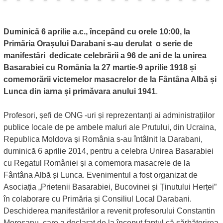
Duminică 6 aprilie a.c., începând cu orele 10:00, la
Primăria Orașului Darabani s-au derulat o serie de
manifestări dedicate celebrării a 96 de ani de la unirea
Basarabiei cu România la 27 martie-9 aprilie 1918 și
comemorării victemelor masacrelor de la Fântâna Albă și
Lunca din iarna și primăvara anului 1941
.
Profesori, șefi de ONG -uri și reprezentanți ai administrațiilor
publice locale de pe ambele maluri ale Prutului, din Ucraina,
Republica Moldova și România s-au întâlnit la Darabani,
duminică 6 aprilie 2014, pentru a celebra Unirea Basarabiei
cu Regatul României și a comemora masacrele de la
Fântâna Albă și Lunca. Evenimentul a fost organizat de
Asociația „Prietenii Basarabiei, Bucovinei și Ținutului Herței”
în colaborare cu Primăria și Consiliul Local Darabani.
Deschiderea manifestărilor a revenit profesorului Constantin
Moroșanu, care a declarat de la început faptul că sărbătorirea