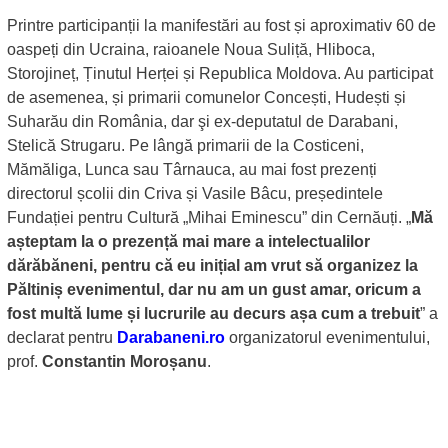
Printre participanții la manifestări au fost și aproximativ 60 de
oaspeți din Ucraina, raioanele Noua Suliță, Hliboca,
Storojineț, Ținutul Herței și Republica Moldova. Au participat
de asemenea, și primarii comunelor Concești, Hudești și
Suharău din România, dar şi ex-deputatul de Darabani,
Stelică Strugaru. Pe lângă primarii de la Costiceni,
Mămăliga, Lunca sau Târnauca, au mai fost prezenți
directorul școlii din Criva și Vasile Bâcu, președintele
Fundației pentru Cultură „Mihai Eminescu” din Cernăuți. „
Mă
așteptam la o prezență mai mare a intelectualilor
dărăbăneni, pentru că eu inițial am vrut să organizez la
Păltiniș evenimentul, dar nu am un gust amar, oricum a
fost multă lume și lucrurile au decurs așa cum a trebuit
” a
declarat pentru
Darabaneni.ro
organizatorul evenimentului,
prof.
Constantin Moroșanu
.