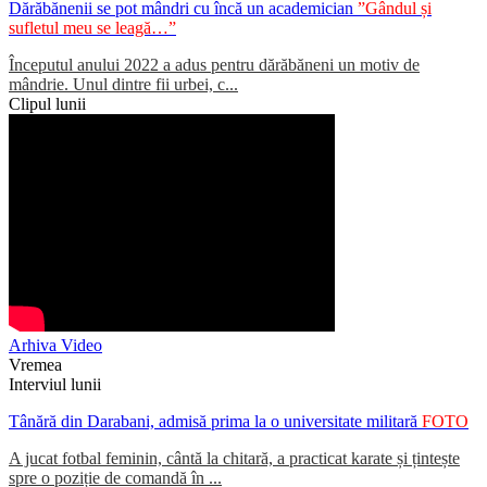
Dărăbănenii se pot mândri cu încă un academician
”Gândul și
sufletul meu se leagă…”
Începutul anului 2022 a adus pentru dărăbăneni un motiv de
mândrie. Unul dintre fii urbei, c...
Clipul lunii
Arhiva Video
Vremea
Interviul lunii
Tânără din Darabani, admisă prima la o universitate militară
FOTO
A jucat fotbal feminin, cântă la chitară, a practicat karate și țintește
spre o poziție de comandă în ...