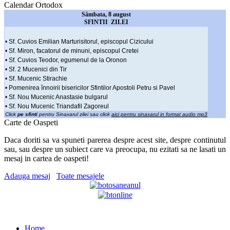
Calendar Ortodox
Sâmbata, 8 august
SFINTII ZILEI
• Sf. Cuvios Emilian Marturisitorul, episcopul Cizicului
• Sf. Miron, facatorul de minuni, episcopul Cretei
• Sf. Cuvios Teodor, egumenul de la Oronon
• Sf. 2 Mucenici din Tir
• Sf. Mucenic Stirachie
• Pomenirea înnoirii bisericilor Sfintilor Apostoli Petru si Pavel
• Sf. Nou Mucenic Anastasie bulgarul
• Sf. Nou Mucenic Triandafil Zagoreul
Click
pe sfinti
pentru Sinaxarul zilei sau click
aici pentru sinaxarul in format audio mp3
Carte de Oaspeti
Daca doriti sa va spuneti parerea despre acest site, despre continutul
sau, sau despre un subiect care va preocupa, nu ezitati sa ne lasati un
mesaj in cartea de oaspeti!
Adauga mesaj
Toate mesajele
Home