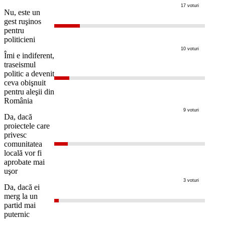
17 voturi
Nu, este un
gest ruşinos
pentru
politicieni
10 voturi
Îmi e indiferent,
traseismul
politic a devenit
ceva obişnuit
pentru aleşii din
România
9 voturi
Da, dacă
proiectele care
privesc
comunitatea
locală vor fi
aprobate mai
uşor
3 voturi
Da, dacă ei
merg la un
partid mai
puternic