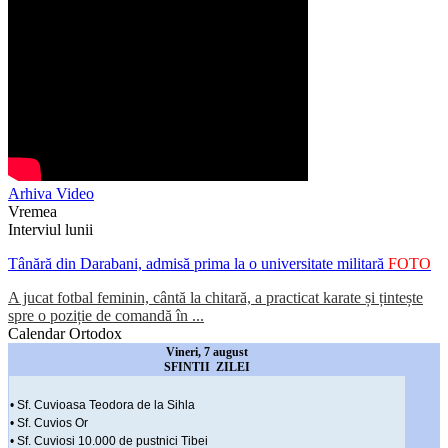
Arhiva Video
Vremea
Interviul lunii
Tânără din Darabani, admisă prima la o universitate militară
FOTO
A jucat fotbal feminin, cântă la chitară, a practicat karate și țintește
spre o poziție de comandă în ...
Calendar Ortodox
Vineri, 7 august
SFINTII ZILEI
• Sf. Cuvioasa Teodora de la Sihla
• Sf. Cuvios Or
• Sf. Cuviosi 10.000 de pustnici Tibei