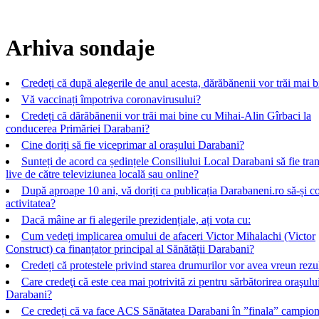
Arhiva sondaje
Credeți că după alegerile de anul acesta, dărăbănenii vor trăi mai 
Vă vaccinați împotriva coronavirusului?
Credeți că dărăbănenii vor trăi mai bine cu Mihai-Alin Gîrbaci la
conducerea Primăriei Darabani?
Cine doriți să fie viceprimar al orașului Darabani?
Sunteți de acord ca ședințele Consiliului Local Darabani să fie tra
live de către televiziunea locală sau online?
După aproape 10 ani, vă doriți ca publicația Darabaneni.ro să-și c
activitatea?
Dacă mâine ar fi alegerile prezidențiale, ați vota cu:
Cum vedeți implicarea omului de afaceri Victor Mihalachi (Victor
Construct) ca finanțator principal al Sănătății Darabani?
Credeți că protestele privind starea drumurilor vor avea vreun rezu
Care credeţi că este cea mai potrivită zi pentru sărbătorirea oraşulu
Darabani?
Ce credeți că va face ACS Sănătatea Darabani în ”finala” campion