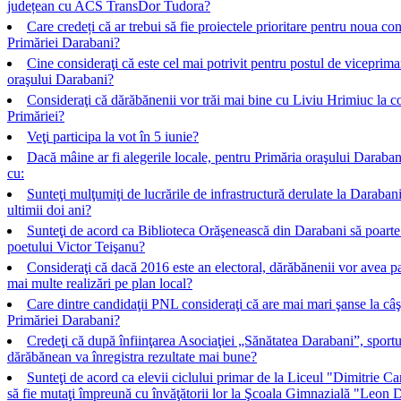
județean cu ACS TransDor Tudora?
Care credeți că ar trebui să fie proiectele prioritare pentru noua co
Primăriei Darabani?
Cine consideraţi că este cel mai potrivit pentru postul de viceprima
oraşului Darabani?
Consideraţi că dărăbănenii vor trăi mai bine cu Liviu Hrimiuc la 
Primăriei?
Veţi participa la vot în 5 iunie?
Dacă mâine ar fi alegerile locale, pentru Primăria oraşului Darabani
cu:
Sunteţi mulţumiţi de lucrările de infrastructură derulate la Darabani
ultimii doi ani?
Sunteţi de acord ca Biblioteca Orăşenească din Darabani să poart
poetului Victor Teişanu?
Consideraţi că dacă 2016 este an electoral, dărăbănenii vor avea p
mai multe realizări pe plan local?
Care dintre candidaţii PNL consideraţi că are mai mari şanse la câş
Primăriei Darabani?
Credeţi că după înfiinţarea Asociaţiei „Sănătatea Darabani”, sportu
dărăbănean va înregistra rezultate mai bune?
Sunteţi de acord ca elevii ciclului primar de la Liceul "Dimitrie C
să fie mutaţi împreună cu învăţătorii lor la Şcoala Gimnazială "Leon 