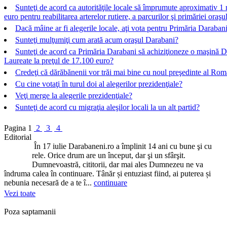
Sunteţi de acord ca autorităţile locale să împrumute aproximativ 1 
euro pentru reabilitarea arterelor rutiere, a parcurilor şi primăriei oraşu
Dacă mâine ar fi alegerile locale, aţi vota pentru Primăria Darabani
Sunteţi mulţumiţi cum arată acum oraşul Darabani?
Sunteţi de acord ca Primăria Darabani să achiziţioneze o maşină D
Laureate la preţul de 17.100 euro?
Credeţi că dărăbănenii vor trăi mai bine cu noul preşedinte al Rom
Cu cine votaţi în turul doi al alegerilor prezidenţiale?
Veţi merge la alegerile prezidenţiale?
Sunteţi de acord cu migraţia aleşilor locali la un alt partid?
Pagina
1
2
3
4
Editorial
În 17 iulie Darabaneni.ro a împlinit 14 ani cu bune şi cu
rele. Orice drum are un început, dar şi un sfârşit.
Dumnevoastră, cititorii, dar mai ales Dumnezeu ne va
îndruma calea în continuare. Tânăr și entuziast fiind, ai puterea și
nebunia necesară de a te î...
continuare
Vezi toate
Poza saptamanii