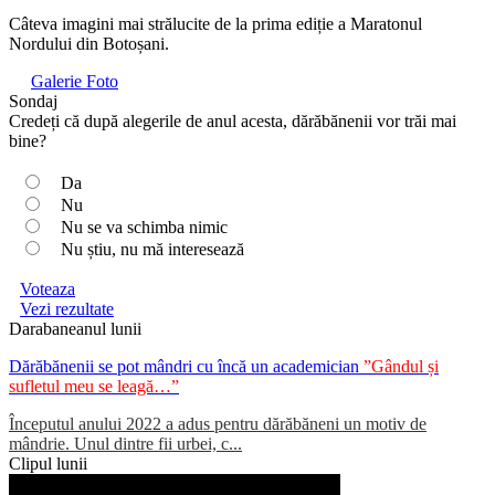
Câteva imagini mai strălucite de la prima ediție a Maratonul
Nordului din Botoșani.
Galerie Foto
Sondaj
Credeți că după alegerile de anul acesta, dărăbănenii vor trăi mai
bine?
Da
Nu
Nu se va schimba nimic
Nu știu, nu mă interesează
Voteaza
Vezi rezultate
Darabaneanul lunii
Dărăbănenii se pot mândri cu încă un academician
”Gândul și
sufletul meu se leagă…”
Începutul anului 2022 a adus pentru dărăbăneni un motiv de
mândrie. Unul dintre fii urbei, c...
Clipul lunii