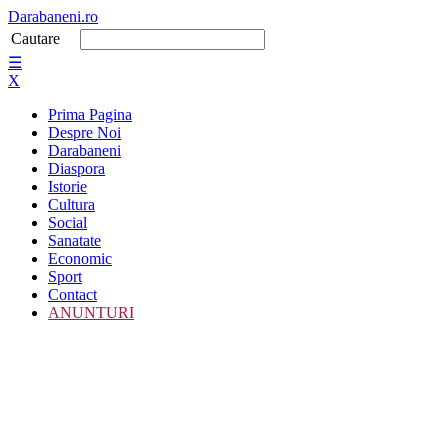
Darabaneni.ro
Cautare
☰
X
Prima Pagina
Despre Noi
Darabaneni
Diaspora
Istorie
Cultura
Social
Sanatate
Economic
Sport
Contact
ANUNTURI