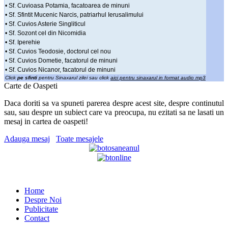
• Sf. Cuvioasa Potamia, facatoarea de minuni
• Sf. Sfintit Mucenic Narcis, patriarhul Ierusalimului
• Sf. Cuvios Asterie Singliticul
• Sf. Sozont cel din Nicomidia
• Sf. Iperehie
• Sf. Cuvios Teodosie, doctorul cel nou
• Sf. Cuvios Dometie, facatorul de minuni
• Sf. Cuvios Nicanor, facatorul de minuni
Click
pe sfinti
pentru Sinaxarul zilei sau click
aici pentru sinaxarul in format audio mp3
Carte de Oaspeti
Daca doriti sa va spuneti parerea despre acest site, despre continutul
sau, sau despre un subiect care va preocupa, nu ezitati sa ne lasati un
mesaj in cartea de oaspeti!
Adauga mesaj
Toate mesajele
Home
Despre Noi
Publicitate
Contact