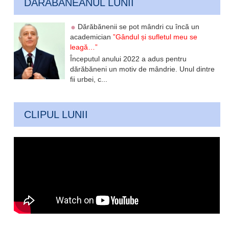
DARABANEANUL LUNII
Dărăbănenii se pot mândri cu încă un
academician
”Gândul și sufletul meu se
leagă…”
Începutul anului 2022 a adus pentru
dărăbăneni un motiv de mândrie. Unul dintre
fii urbei, c...
CLIPUL LUNII