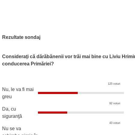
Rezultate sondaj
Consideraţi că dărăbănenii vor trăi mai bine cu Liviu Hrimi
conducerea Primăriei?
125 voturi
Nu, le va fi mai
greu
92 voturi
Da, cu
siguranţă
43 voturi
Nu se va