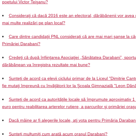
poetului Victor Teişanu?
Consideraţi că dacă 2016 este an electoral, dărăbănenii vor avea 
mai multe realizări pe plan local?
Care dintre candidaţii PNL consideraţi că are mai mari şanse la câ
Primăriei Darabani?
Credeţi că după înfiinţarea Asociaţiei „Sănătatea Darabani”, sportu
dărăbănean va înregistra rezultate mai bune?
Sunteţi de acord ca elevii ciclului primar de la Liceul "Dimitrie Can
fie mutaţi împreună cu învăţătorii lor la Şcoala Gimnazială "Leon Dănă
Sunteţi de acord ca autorităţile locale să împrumute aproximativ 1
euro pentru reabilitarea arterelor rutiere, a parcurilor şi primăriei oraş
Dacă mâine ar fi alegerile locale, aţi vota pentru Primăria Daraban
Sunteţi mulţumiţi cum arată acum oraşul Darabani?