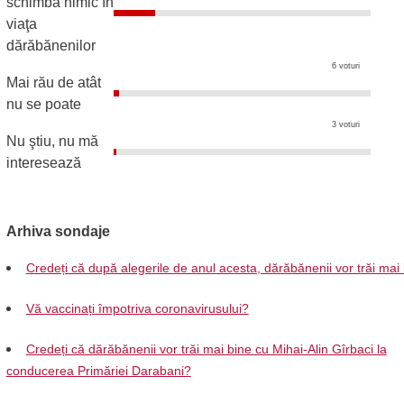
schimba nimic în
viaţa
dărăbănenilor
6 voturi
Mai rău de atât
nu se poate
3 voturi
Nu ştiu, nu mă
interesează
Arhiva sondaje
Credeți că după alegerile de anul acesta, dărăbănenii vor trăi mai
Vă vaccinați împotriva coronavirusului?
Credeți că dărăbănenii vor trăi mai bine cu Mihai-Alin Gîrbaci la
conducerea Primăriei Darabani?