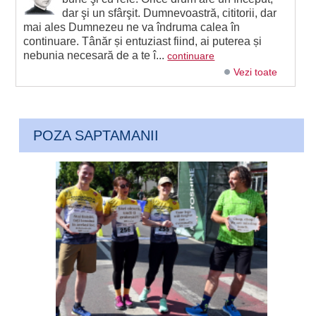
dar şi un sfârşit. Dumnevoastră, cititorii, dar
mai ales Dumnezeu ne va îndruma calea în
continuare. Tânăr și entuziast fiind, ai puterea și
nebunia necesară de a te î...
continuare
Vezi toate
POZA SAPTAMANII