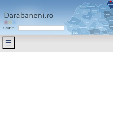
Cautare
☰