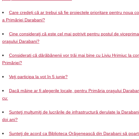
Care credeți că ar trebui să fie proiectele prioritare pentru noua 
a Primăriei Darabani?
Cine consideraţi că este cel mai potrivit pentru postul de viceprima
oraşului Darabani?
Consideraţi că dărăbănenii vor trăi mai bine cu Liviu Hrimiuc la c
Primăriei?
Veţi participa la vot în 5 iunie?
Dacă mâine ar fi alegerile locale, pentru Primăria oraşului Daraban
cu:
Sunteţi mulţumiţi de lucrările de infrastructură derulate la Darabani 
doi ani?
Sunteţi de acord ca Biblioteca Orăşenească din Darabani să poar