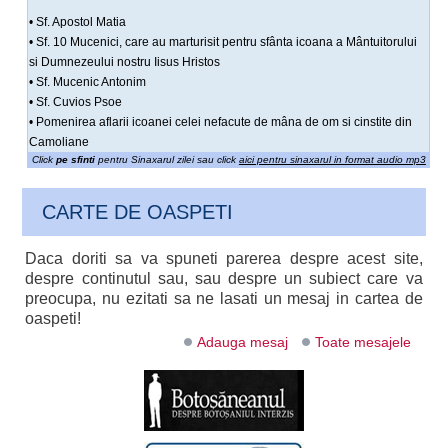
• Sf. Apostol Matia
• Sf. 10 Mucenici, care au marturisit pentru sfânta icoana a Mântuitorului
si Dumnezeului nostru Iisus Hristos
• Sf. Mucenic Antonim
• Sf. Cuvios Psoe
• Pomenirea aflarii icoanei celei nefacute de mâna de om si cinstite din
Camoliane
Click
pe sfinti
pentru Sinaxarul zilei sau click
aici pentru sinaxarul in format audio mp3
CARTE DE OASPETI
Daca doriti sa va spuneti parerea despre acest site,
despre continutul sau, sau despre un subiect care va
preocupa, nu ezitati sa ne lasati un mesaj in cartea de
oaspeti!
Adauga mesaj
Toate mesajele