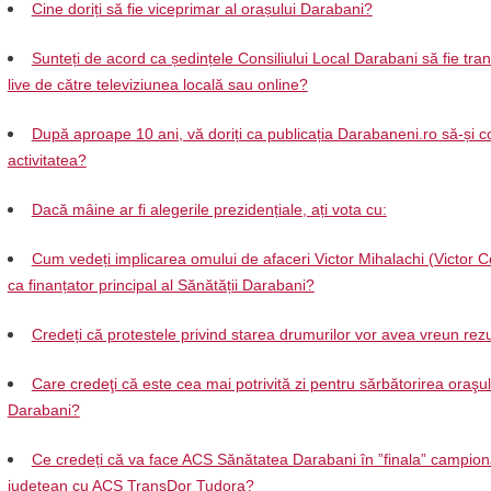
Cine doriți să fie viceprimar al orașului Darabani?
Sunteți de acord ca ședințele Consiliului Local Darabani să fie tra
live de către televiziunea locală sau online?
După aproape 10 ani, vă doriți ca publicația Darabaneni.ro să-și c
activitatea?
Dacă mâine ar fi alegerile prezidențiale, ați vota cu:
Cum vedeți implicarea omului de afaceri Victor Mihalachi (Victor C
ca finanțator principal al Sănătății Darabani?
Credeți că protestele privind starea drumurilor vor avea vreun rezu
Care credeţi că este cea mai potrivită zi pentru sărbătorirea oraşul
Darabani?
Ce credeți că va face ACS Sănătatea Darabani în ”finala” campion
județean cu ACS TransDor Tudora?