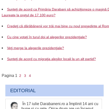
Sunteţi de acord ca Primăria Darabani să achiziţioneze o maşină 
Laureate la preţul de 17.100 euro?
Credeţi că dărăbănenii vor trăi mai bine cu noul preşedinte al Ro
Cu cine votaţi în turul doi al alegerilor prezidenţiale?
Veţi merge la alegerile prezidenţiale?
Sunteţi de acord cu migraţia aleşilor locali la un alt partid?
Pagina
1
2
3
4
EDITORIAL
În 17 iulie Darabaneni.ro a împlinit 14 ani cu
bune şi cu rele. Orice drum are un început,