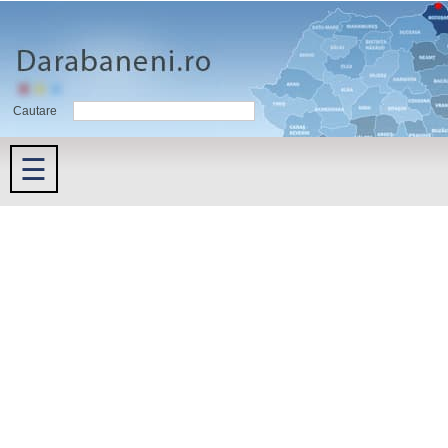
Cautare
☰