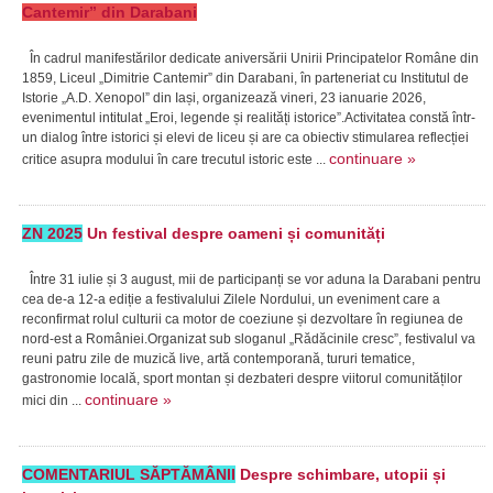
Cantemir” din Darabani
În cadrul manifestărilor dedicate aniversării Unirii Principatelor Române din
1859, Liceul „Dimitrie Cantemir” din Darabani, în parteneriat cu Institutul de
Istorie „A.D. Xenopol” din Iași, organizează vineri, 23 ianuarie 2026,
evenimentul intitulat „Eroi, legende și realități istorice”.Activitatea constă într-
un dialog între istorici și elevi de liceu și are ca obiectiv stimularea reflecției
continuare »
critice asupra modului în care trecutul istoric este ...
ZN 2025
Un festival despre oameni și comunități
Între 31 iulie și 3 august, mii de participanți se vor aduna la Darabani pentru
cea de-a 12-a ediție a festivalului Zilele Nordului, un eveniment care a
reconfirmat rolul culturii ca motor de coeziune și dezvoltare în regiunea de
nord-est a României.Organizat sub sloganul „Rădăcinile cresc”, festivalul va
reuni patru zile de muzică live, artă contemporană, tururi tematice,
gastronomie locală, sport montan și dezbateri despre viitorul comunităților
continuare »
mici din ...
COMENTARIUL SĂPTĂMÂNII
Despre schimbare, utopii și