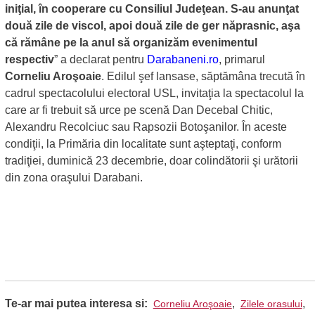
iniţial, în cooperare cu Consiliul Judeţean. S-au anunţat
două zile de viscol, apoi două zile de ger năprasnic, aşa
că rămâne pe la anul să organizăm evenimentul
respectiv
” a declarat pentru
Darabaneni.ro
, primarul
Corneliu Aroşoaie
. Edilul şef lansase, săptămâna trecută în
cadrul spectacolului electoral USL, invitaţia la spectacolul la
care ar fi trebuit să urce pe scenă Dan Decebal Chitic,
Alexandru Recolciuc sau Rapsozii Botoşanilor. În aceste
condiţii, la Primăria din localitate sunt aşteptaţi, conform
tradiţiei, duminică 23 decembrie, doar colindătorii şi urătorii
din zona oraşului Darabani.
Te-ar mai putea interesa si:
,
,
Corneliu Aroşoaie
Zilele orasului