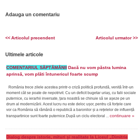
Adauga un comentariu
<< Articolul precendent
Articolul urmator >>
Ultimele articole
COMENTARIUL SĂPTĂMÂNII
Dacă nu vom păstra lumina
aprinsă, vom plăti întunericul foarte scump
România trece zilele acestea printr-o criză politică profundă, venită într-un
moment cât se poate de nepotrivit. Cu un deficit bugetar uriaș, cu falii sociale
puternice, cu ierarhii inversate, țara noastră se chinuie să se așeze pe un
drum al modernizării. Acest lucru nu este deloc ușor, pentru că forțele care
vor ca România să rămână o republică a baronilor și a rețelelor de influență
continuare »
transpartinice sunt foarte puternice.După un ciclu electoral ...
Dialog despre istorie, mituri și realitate la Liceul „Dimitrie