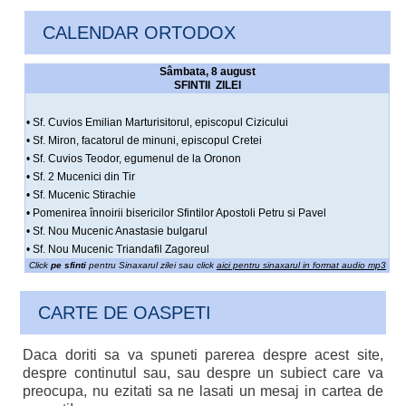
CALENDAR ORTODOX
Sâmbata, 8 august
SFINTII ZILEI
• Sf. Cuvios Emilian Marturisitorul, episcopul Cizicului
• Sf. Miron, facatorul de minuni, episcopul Cretei
• Sf. Cuvios Teodor, egumenul de la Oronon
• Sf. 2 Mucenici din Tir
• Sf. Mucenic Stirachie
• Pomenirea înnoirii bisericilor Sfintilor Apostoli Petru si Pavel
• Sf. Nou Mucenic Anastasie bulgarul
• Sf. Nou Mucenic Triandafil Zagoreul
Click
pe sfinti
pentru Sinaxarul zilei sau click
aici pentru sinaxarul in format audio mp3
CARTE DE OASPETI
Daca doriti sa va spuneti parerea despre acest site,
despre continutul sau, sau despre un subiect care va
preocupa, nu ezitati sa ne lasati un mesaj in cartea de