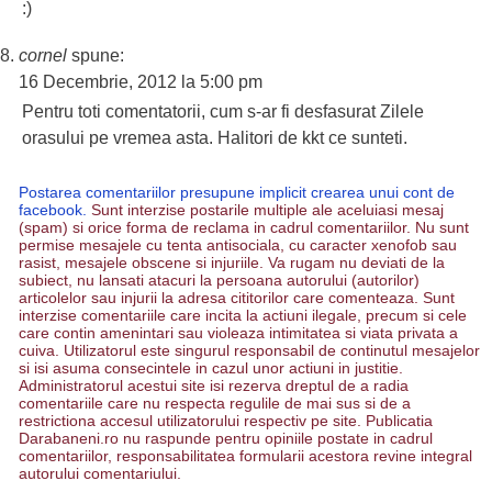
:)
cornel
spune:
16 Decembrie, 2012 la 5:00 pm
Pentru toti comentatorii, cum s-ar fi desfasurat Zilele
orasului pe vremea asta. Halitori de kkt ce sunteti.
Postarea comentariilor presupune implicit crearea unui cont de
facebook.
Sunt interzise postarile multiple ale aceluiasi mesaj
(spam) si orice forma de reclama in cadrul comentariilor. Nu sunt
permise mesajele cu tenta antisociala, cu caracter xenofob sau
rasist, mesajele obscene si injuriile. Va rugam nu deviati de la
subiect, nu lansati atacuri la persoana autorului (autorilor)
articolelor sau injurii la adresa cititorilor care comenteaza. Sunt
interzise comentariile care incita la actiuni ilegale, precum si cele
care contin amenintari sau violeaza intimitatea si viata privata a
cuiva. Utilizatorul este singurul responsabil de continutul mesajelor
si isi asuma consecintele in cazul unor actiuni in justitie.
Administratorul acestui site isi rezerva dreptul de a radia
comentariile care nu respecta regulile de mai sus si de a
restrictiona accesul utilizatorului respectiv pe site. Publicatia
Darabaneni.ro nu raspunde pentru opiniile postate in cadrul
comentariilor, responsabilitatea formularii acestora revine integral
autorului comentariului.