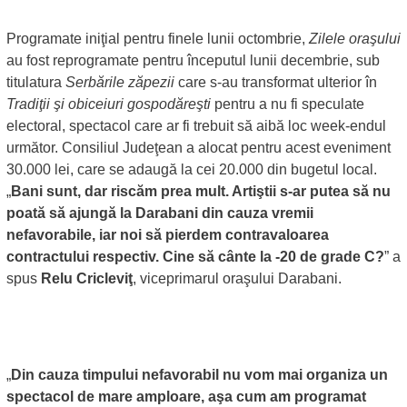
Programate iniţial pentru finele lunii octombrie,
Zilele oraşului
au fost reprogramate pentru începutul lunii decembrie, sub
titulatura
Serbările zăpezii
care s-au transformat ulterior în
Tradiţii şi obiceiuri gospodăreşti
pentru a nu fi speculate
electoral, spectacol care ar fi trebuit să aibă loc week-endul
următor. Consiliul Judeţean a alocat pentru acest eveniment
30.000 lei, care se adaugă la cei 20.000 din bugetul local.
„
Bani sunt, dar riscăm prea mult. Artiştii s-ar putea să nu
poată să ajungă la Darabani din cauza vremii
nefavorabile, iar noi să pierdem contravaloarea
contractului respectiv. Cine să cânte la -20 de grade C?
” a
spus
Relu Cricleviţ
, viceprimarul oraşului Darabani.
„
Din cauza timpului nefavorabil nu vom mai organiza un
spectacol de mare amploare, aşa cum am programat