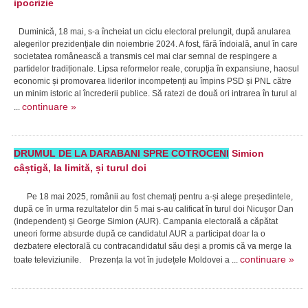
ipocrizie
Duminică, 18 mai, s-a încheiat un ciclu electoral prelungit, după anularea
alegerilor prezidențiale din noiembrie 2024. A fost, fără îndoială, anul în care
societatea românească a transmis cel mai clar semnal de respingere a
partidelor tradiționale. Lipsa reformelor reale, corupția în expansiune, haosul
economic și promovarea liderilor incompetenți au împins PSD și PNL către
un minim istoric al încrederii publice. Să ratezi de două ori intrarea în turul al
continuare »
...
DRUMUL DE LA DARABANI SPRE COTROCENI
Simion
câștigă, la limită, și turul doi
Pe 18 mai 2025, românii au fost chemați pentru a-și alege președintele,
după ce în urma rezultatelor din 5 mai s-au calificat în turul doi Nicușor Dan
(independent) și George Simion (AUR). Campania electorală a căpătat
uneori forme absurde după ce candidatul AUR a participat doar la o
dezbatere electorală cu contracandidatul său deși a promis că va merge la
continuare »
toate televiziunile. Prezența la vot în județele Moldovei a ...