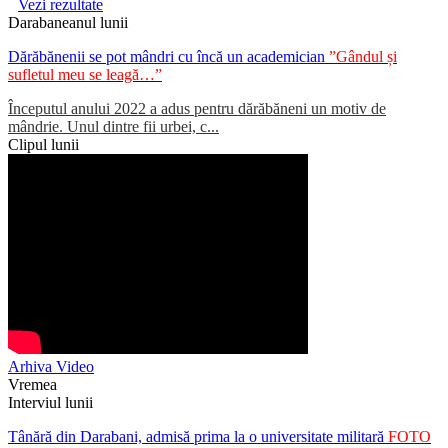
Vezi rezultate
Darabaneanul lunii
Dărăbănenii se pot mândri cu încă un academician
”Gândul și
sufletul meu se leagă…”
Începutul anului 2022 a adus pentru dărăbăneni un motiv de
mândrie. Unul dintre fii urbei, c...
Clipul lunii
Arhiva Video
Vremea
Interviul lunii
Tânără din Darabani, admisă prima la o universitate militară
FOTO