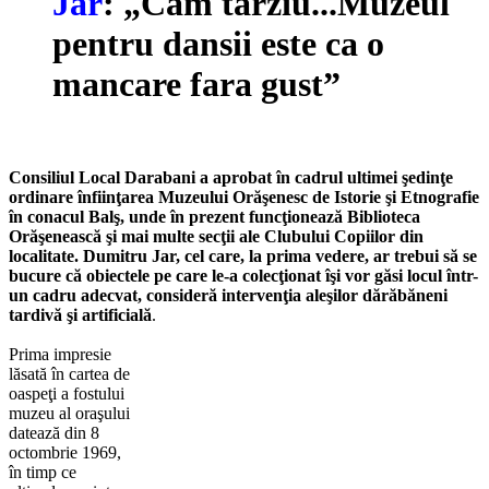
Jar
: „Cam tarziu...Muzeul
pentru dansii este ca o
mancare fara gust”
Consiliul Local Darabani a aprobat în cadrul ultimei şedinţe
ordinare înfiinţarea Muzeului Orăşenesc de Istorie şi Etnografie
în conacul Balş, unde în prezent funcţionează Biblioteca
Orăşenească şi mai multe secţii ale Clubului Copiilor din
localitate. Dumitru Jar, cel care, la prima vedere, ar trebui să se
bucure că obiectele pe care le-a colecţionat îşi vor găsi locul într-
un cadru adecvat, consideră intervenţia aleşilor dărăbăneni
tardivă şi artificială
.
Prima impresie
lăsată în cartea de
oaspeţi a fostului
muzeu al oraşului
datează din 8
octombrie 1969,
în timp ce