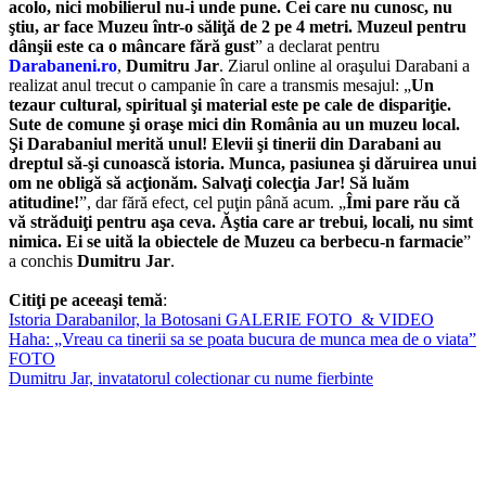
acolo, nici mobilierul nu-i unde pune. Cei care nu cunosc, nu
ştiu, ar face Muzeu într-o săliţă de 2 pe 4 metri. Muzeul pentru
dânşii este ca o mâncare fără gust
” a declarat pentru
Darabaneni.ro
,
Dumitru Jar
. Ziarul online al oraşului Darabani a
realizat anul trecut o campanie în care a transmis mesajul: „
Un
tezaur cultural, spiritual şi material este pe cale de dispariţie.
Sute de comune şi oraşe mici din România au un muzeu local.
Şi Darabaniul merită unul! Elevii şi tinerii din Darabani au
dreptul să-şi cunoască istoria. Munca, pasiunea şi dăruirea unui
om ne obligă să acţionăm. Salvaţi colecţia Jar! Să luăm
atitudine!
”, dar fără efect, cel puţin până acum. „
Îmi pare rău că
vă străduiţi pentru aşa ceva. Ăştia care ar trebui, locali, nu simt
nimica. Ei se uită la obiectele de Muzeu ca berbecu-n farmacie
”
a conchis
Dumitru Jar
.
Citiţi pe aceeaşi temă
:
Istoria Darabanilor, la Botosani GALERIE FOTO & VIDEO
Haha: „Vreau ca tinerii sa se poata bucura de munca mea de o viata”
FOTO
Dumitru Jar, invatatorul colectionar cu nume fierbinte