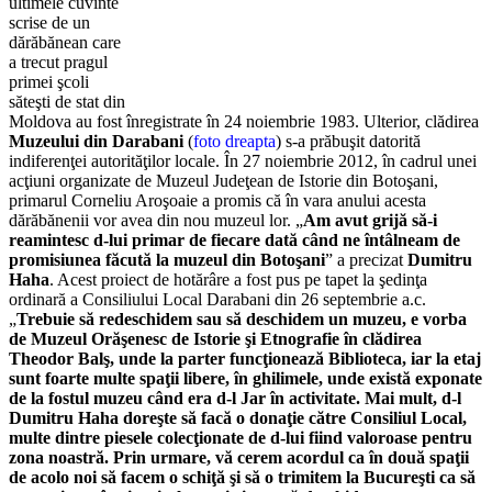
ultimele cuvinte
scrise de un
dărăbănean care
a trecut pragul
primei şcoli
săteşti de stat din
Moldova au fost înregistrate în 24 noiembrie 1983. Ulterior, clădirea
Muzeului din Darabani
(
foto dreapta
) s-a prăbuşit datorită
indiferenţei autorităţilor locale. În 27 noiembrie 2012, în cadrul unei
acţiuni organizate de Muzeul Judeţean de Istorie din Botoşani,
primarul Corneliu Aroşoaie a promis că în vara anului acesta
dărăbănenii vor avea din nou muzeul lor. „
Am avut grijă să-i
reamintesc d-lui primar de fiecare dată când ne întâlneam de
promisiunea făcută la muzeul din Botoşani
” a precizat
Dumitru
Haha
. Acest proiect de hotărâre a fost pus pe tapet la şedinţa
ordinară a Consiliului Local Darabani din 26 septembrie a.c.
„
Trebuie să redeschidem sau să deschidem un muzeu, e vorba
de Muzeul Orăşenesc de Istorie şi Etnografie în clădirea
Theodor Balş, unde la parter funcţionează Biblioteca, iar la etaj
sunt foarte multe spaţii libere, în ghilimele, unde există exponate
de la fostul muzeu când era d-l Jar în activitate. Mai mult, d-l
Dumitru Haha doreşte să facă o donaţie către Consiliul Local,
multe dintre piesele colecţionate de d-lui fiind valoroase pentru
zona noastră. Prin urmare, vă cerem acordul ca în două spaţii
de acolo noi să facem o schiţă şi să o trimitem la Bucureşti ca să