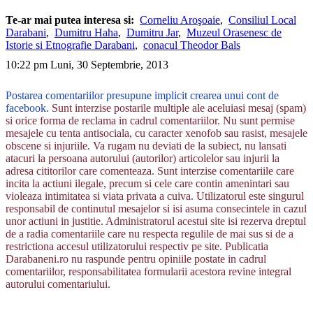
Te-ar mai putea interesa si:
Corneliu Aroşoaie
,
Consiliul Local
Darabani
,
Dumitru Haha
,
Dumitru Jar
,
Muzeul Orasenesc de
Istorie si Etnografie Darabani
,
conacul Theodor Bals
10:22 pm Luni, 30 Septembrie, 2013
Postarea comentariilor presupune implicit crearea unui cont de
facebook.
Sunt interzise postarile multiple ale aceluiasi mesaj (spam)
si orice forma de reclama in cadrul comentariilor. Nu sunt permise
mesajele cu tenta antisociala, cu caracter xenofob sau rasist, mesajele
obscene si injuriile. Va rugam nu deviati de la subiect, nu lansati
atacuri la persoana autorului (autorilor) articolelor sau injurii la
adresa cititorilor care comenteaza. Sunt interzise comentariile care
incita la actiuni ilegale, precum si cele care contin amenintari sau
violeaza intimitatea si viata privata a cuiva. Utilizatorul este singurul
responsabil de continutul mesajelor si isi asuma consecintele in cazul
unor actiuni in justitie. Administratorul acestui site isi rezerva dreptul
de a radia comentariile care nu respecta regulile de mai sus si de a
restrictiona accesul utilizatorului respectiv pe site. Publicatia
Darabaneni.ro nu raspunde pentru opiniile postate in cadrul
comentariilor, responsabilitatea formularii acestora revine integral
autorului comentariului.