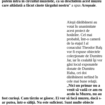
putem intra în circuitul muzeistic, ca să deschidem acest muzeu
care altădată a făcut cinste târgului nostru
” a spus
Aroşoaie
.
Aleşii dărăbăneni au
votat în unanimitate
acest proiect de
hotărâre. Cel mai
probabil, într-o cameră
de la etajul I al
conacului Theodor Balş
vor fi expuse obiectele
colecţionate de Dumitru
Jar, iar în cealaltă îşi vor
găsi locul exponatele
donate de Dumitru
Haha, cei doi
dărăbăneni nefiind în
cele mai bune relaţii.
„
Nici un primar nu a
venit să vadă ce am eu
acolo la Muzeu, nu au
fost curioşi. Cam târziu se găsesc. Ei vor să facă muzeu, dacă s-
ar putea, într-o săliţă. Nu este suficient. Sunt multe obiecte