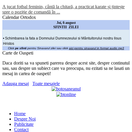
A jucat fotbal feminin, cântă la chitară, a practicat karate și țintește
spre o poziție de comandă în ...
Calendar Ortodox
Joi, 6 august
SFINTII ZILEI
• Schimbarea la fata a Domnului Dumnezeului si Mântuitorului nostru Iisus
Hristos
Click
pe sfinti
pentru Sinaxarul zilei sau click
aici pentru sinaxarul in format audio mp3
Carte de Oaspeti
Daca doriti sa va spuneti parerea despre acest site, despre continutul
sau, sau despre un subiect care va preocupa, nu ezitati sa ne lasati un
mesaj in cartea de oaspeti!
Adauga mesaj
Toate mesajele
Home
Despre Noi
Publicitate
Contact