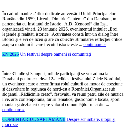
În cadrul manifestărilor dedicate aniversării Unirii Principatelor
Române din 1859, Liceul „Dimitrie Cantemir” din Darabani, în
parteneriat cu Institutul de Istorie „A.D. Xenopol” din Iași,
organizează vineri, 23 ianuarie 2026, evenimentul intitulat „Eroi,
legende și realități istorice”.Activitatea constă într-un dialog între
istorici și elevi de liceu și are ca obiectiv stimularea reflecției critice
asupra modului în care trecutul istoric este ...
continuare »
ZN 2025
Un festival despre oameni și comunități
Între 31 iulie și 3 august, mii de participanți se vor aduna la
Darabani pentru cea de-a 12-a ediție a festivalului Zilele Nordului,
un eveniment care a reconfirmat rolul culturii ca motor de coeziune
și dezvoltare în regiunea de nord-est a României.Organizat sub
sloganul „Rădăcinile cresc”, festivalul va reuni patru zile de muzică
live, artă contemporană, tururi tematice, gastronomie locală, sport
montan și dezbateri despre viitorul comunităților mici din ...
continuare »
COMENTARIUL SĂPTĂMÂNII
Despre schimbare, utopii și
ipocrizie