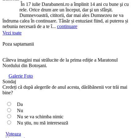
În 17 iulie Darabaneni.ro a împlinit 14 ani cu bune şi cu
rele. Orice drum are un început, dar şi un sfârşit.
Dumnevoastră, cititorii, dar mai ales Dumnezeu ne va
îndruma calea în continuare. Tânăr și entuziast fiind, ai puterea și
nebunia necesară de a te î...
continuare
Vezi toate
Poza saptamanii
Câteva imagini mai strălucite de la prima ediție a Maratonul
Nordului din Botoșani.
Galerie Foto
Sondaj
Credeți că după alegerile de anul acesta, dărăbănenii vor trăi mai
bine?
Da
Nu
Nu se va schimba nimic
Nu știu, nu mă interesează
Voteaza