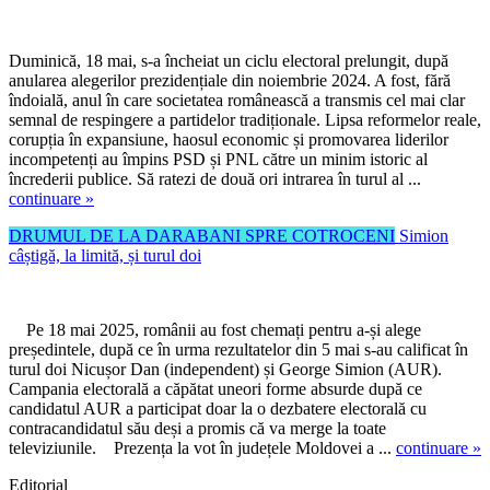
Duminică, 18 mai, s-a încheiat un ciclu electoral prelungit, după
anularea alegerilor prezidențiale din noiembrie 2024. A fost, fără
îndoială, anul în care societatea românească a transmis cel mai clar
semnal de respingere a partidelor tradiționale. Lipsa reformelor reale,
corupția în expansiune, haosul economic și promovarea liderilor
incompetenți au împins PSD și PNL către un minim istoric al
încrederii publice. Să ratezi de două ori intrarea în turul al ...
continuare »
DRUMUL DE LA DARABANI SPRE COTROCENI
Simion
câștigă, la limită, și turul doi
Pe 18 mai 2025, românii au fost chemați pentru a-și alege
președintele, după ce în urma rezultatelor din 5 mai s-au calificat în
turul doi Nicușor Dan (independent) și George Simion (AUR).
Campania electorală a căpătat uneori forme absurde după ce
candidatul AUR a participat doar la o dezbatere electorală cu
contracandidatul său deși a promis că va merge la toate
televiziunile. Prezența la vot în județele Moldovei a ...
continuare »
Editorial