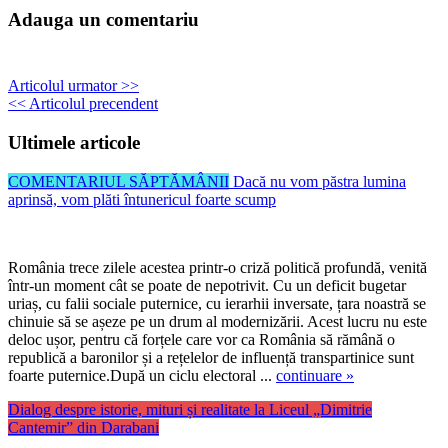
Adauga un comentariu
Articolul urmator >>
<< Articolul precendent
Ultimele articole
COMENTARIUL SĂPTĂMÂNII
Dacă nu vom păstra lumina
aprinsă, vom plăti întunericul foarte scump
România trece zilele acestea printr-o criză politică profundă, venită
într-un moment cât se poate de nepotrivit. Cu un deficit bugetar
uriaș, cu falii sociale puternice, cu ierarhii inversate, țara noastră se
chinuie să se așeze pe un drum al modernizării. Acest lucru nu este
deloc ușor, pentru că forțele care vor ca România să rămână o
republică a baronilor și a rețelelor de influență transpartinice sunt
foarte puternice.După un ciclu electoral ...
continuare »
Dialog despre istorie, mituri și realitate la Liceul „Dimitrie
Cantemir” din Darabani