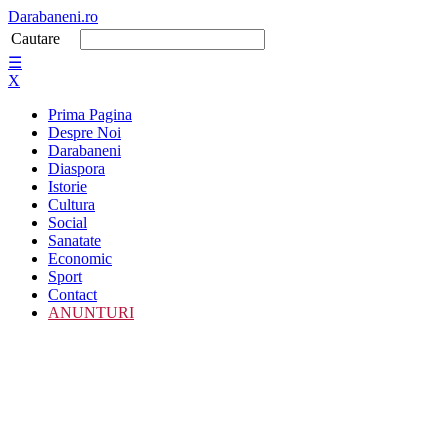
Darabaneni.ro
Cautare
☰
X
Prima Pagina
Despre Noi
Darabaneni
Diaspora
Istorie
Cultura
Social
Sanatate
Economic
Sport
Contact
ANUNTURI