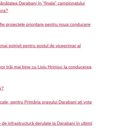
ănătatea Darabani în ”finala” campionatului
ora?
 fie proiectele prioritare pentru noua conducere
mai potrivit pentru postul de viceprimar al
or trăi mai bine cu Liviu Hrimiuc la conducerea
ie?
ocale, pentru Primăria oraşului Darabani aţi vota
e de infrastructură derulate la Darabani în ultimii