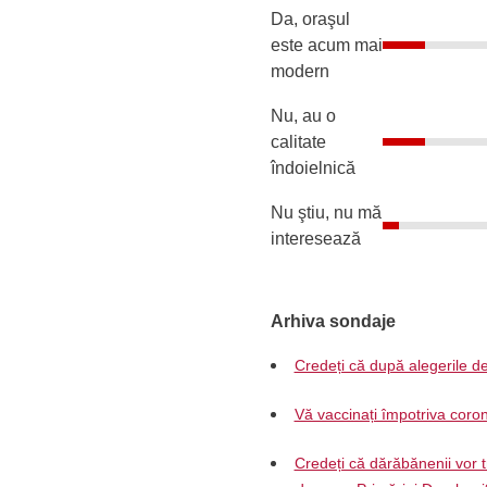
Da, oraşul
este acum mai
modern
Nu, au o
calitate
îndoielnică
Nu ştiu, nu mă
interesează
Arhiva sondaje
Credeți că după alegerile de
Vă vaccinați împotriva coron
Credeți că dărăbănenii vor t