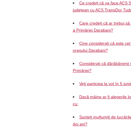
Ce credeți că va face ACS S
județean cu ACS TransDor Tud
Care credeți că ar trebui să
a Primăriei Darabani?
Cine consideraţi că este cel 
oraşului Darabani?
Consideraţi că dărăbănenii v
Primăriei?
Veţi participa la vot în 5 iun
Dacă mâine ar fi alegerile l
cu:
Sunteţi mulţumiţi de lucrăril
doi ani?