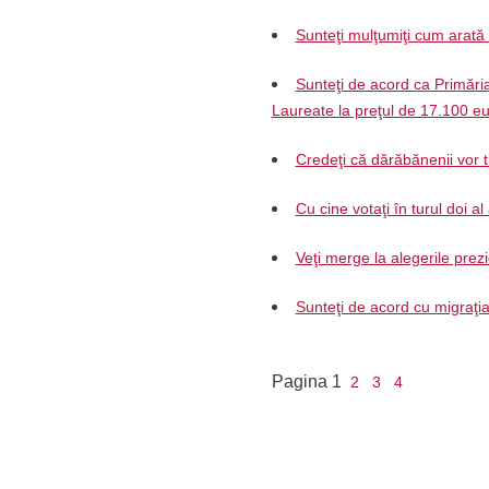
Sunteţi mulţumiţi cum arat
Sunteţi de acord ca Primări
Laureate la preţul de 17.100 e
Credeţi că dărăbănenii vor 
Cu cine votaţi în turul doi al
Veţi merge la alegerile prez
Sunteţi de acord cu migraţia a
Pagina
1
2
3
4