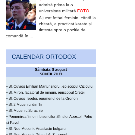
admisă prima la o
universitate militară
FOTO
A jucat fotbal feminin, cântă la
chitară, a practicat karate și
țintește spre o poziție de
comandă în ...
CALENDAR ORTODOX
Sâmbata, 8 august
SFINTII ZILEI
• Sf. Cuvios Emilian Marturisitorul, episcopul Cizicului
• Sf. Miron, facatorul de minuni, episcopul Cretei
• Sf. Cuvios Teodor, egumenul de la Oronon
• Sf. 2 Mucenici din Tir
• Sf. Mucenic Stirachie
• Pomenirea înnoirii bisericilor Sfintilor Apostoli Petru
si Pavel
• Sf. Nou Mucenic Anastasie bulgarul
• Sf. Nou Mucenic Triandafil Zagoreul