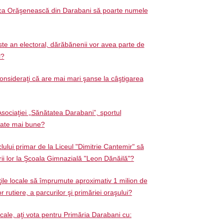
teca Orăşenească din Darabani să poarte numele
te an electoral, dărăbănenii vor avea parte de
l?
onsideraţi că are mai mari şanse la câştigarea
Asociaţiei „Sănătatea Darabani”, sportul
tate mai bune?
clului primar de la Liceul "Dimitrie Cantemir" să
rii lor la Şcoala Gimnazială "Leon Dănăilă"?
ţile locale să împrumute aproximativ 1 milion de
r rutiere, a parcurilor şi primăriei oraşului?
ocale, aţi vota pentru Primăria Darabani cu: