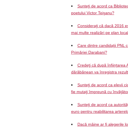
Sunteţi de acord ca Biblio
poetului Victor Teişanu?
Consideraţi că dacă 2016 es
mai multe realizări pe plan loca
Care dintre candidaţii PNL c
Primăriei Darabani?
Credeţi că după înfiinţarea 
dărăbănean va înregistra rezul
Sunteţi de acord ca elevii ci
fie mutaţi împreună cu învăţăto
Sunteţi de acord ca autorită
euro pentru reabilitarea arterelo
Dacă mâine ar fi alegerile l