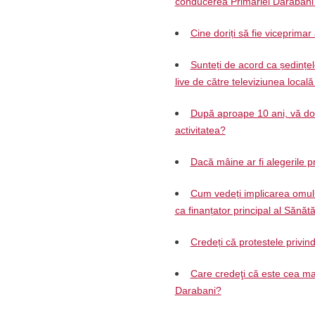
conducerea Primăriei Darabani
Cine doriți să fie viceprimar
Sunteți de acord ca ședințel
live de către televiziunea local
După aproape 10 ani, vă dori
activitatea?
Dacă mâine ar fi alegerile pr
Cum vedeți implicarea omului
ca finanțator principal al Sănăt
Credeți că protestele privin
Care credeţi că este cea mai
Darabani?