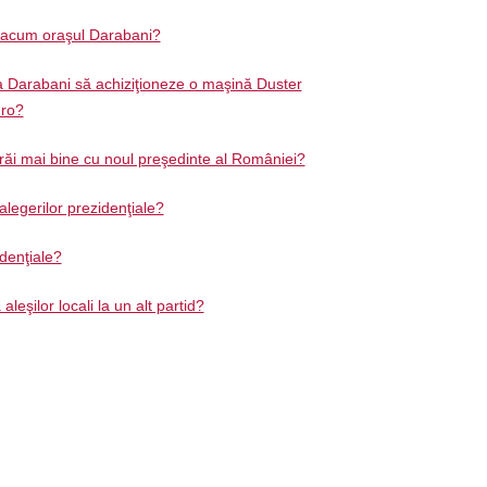
ă acum oraşul Darabani?
a Darabani să achiziţioneze o maşină Duster
uro?
trăi mai bine cu noul preşedinte al României?
 alegerilor prezidenţiale?
idenţiale?
leşilor locali la un alt partid?