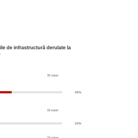
ile de infrastructură derulate la
?
35 voturi
45%
19 voturi
24%
10 voturi