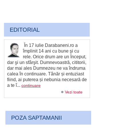
EDITORIAL
În 17 iulie Darabaneni.ro a
împlinit 14 ani cu bune şi cu
rele. Orice drum are un început,
dar şi un sfârşit. Dumnevoastră, cititorii,
dar mai ales Dumnezeu ne va îndruma
calea în continuare. Tânăr și entuziast
fiind, ai puterea și nebunia necesară de
a te î...
continuare
Vezi toate
POZA SAPTAMANII