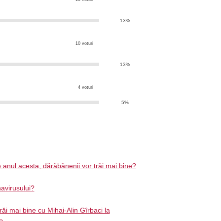
13%
10 voturi
13%
4 voturi
5%
 anul acesta, dărăbănenii vor trăi mai bine?
avirusului?
răi mai bine cu Mihai-Alin Gîrbaci la