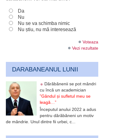
Da
Nu
Nu se va schimba nimic
Nu știu, nu mă interesează
Voteaza
Vezi rezultate
DARABANEANUL LUNII
Dărăbănenii se pot mândri
cu încă un academician
”Gândul și sufletul meu se
leagă…”
Începutul anului 2022 a adus
pentru dărăbăneni un motiv
de mândrie. Unul dintre fii urbei, c...