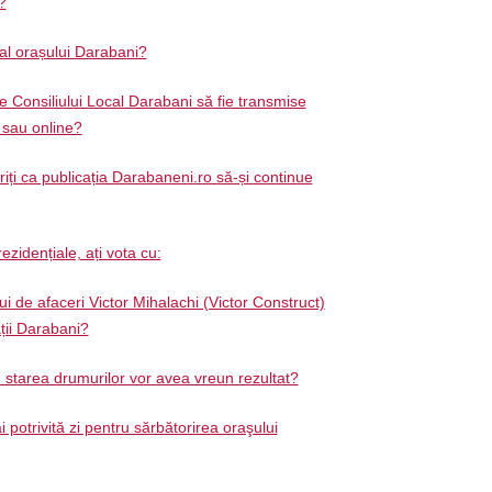
?
 al orașului Darabani?
e Consiliului Local Darabani să fie transmise
ă sau online?
ți ca publicația Darabaneni.ro să-și continue
ezidențiale, ați vota cu:
 de afaceri Victor Mihalachi (Victor Construct)
ății Darabani?
d starea drumurilor vor avea vreun rezultat?
 potrivită zi pentru sărbătorirea oraşului