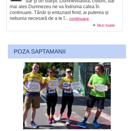
dar şi un sfârşit. Dumnevoastră, cititorii, dar
mai ales Dumnezeu ne va îndruma calea în
continuare. Tânăr și entuziast fiind, ai puterea și
nebunia necesară de a te î...
continuare
Vezi toate
POZA SAPTAMANII