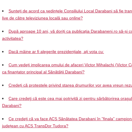
Sunteți de acord ca ședințele Consiliului Local Darabani să fie tra
live de către televiziunea locală sau online?
După aproape 10 ani, vă doriți ca publicația Darabaneni.ro să-și c
activitatea?
Dacă mâine ar fi alegerile prezidențiale, ați vota cu:
Cum vedeți implicarea omului de afaceri Victor Mihalachi (Victor C
ca finanțator principal al Sănătății Darabani?
Credeți că protestele privind starea drumurilor vor avea vreun rezu
Care credeţi că este cea mai potrivită zi pentru sărbătorirea oraşul
Darabani?
Ce credeți că va face ACS Sănătatea Darabani în ”finala” campion
județean cu ACS TransDor Tudora?