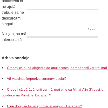
politicienii nu
ne ajută,
trebuie să ne
descurcăm
singuri
0 voturi
Nu ştiu, nu mă
interesează
Arhiva sondaje
Credeți că după alegerile de anul acesta, dărăbănenii vor trăi mai
Vă vaccinați împotriva coronavirusului?
Credeți că dărăbănenii vor trăi mai bine cu Mihai-Alin Gîrbaci la
conducerea Primăriei Darabani?
Cine doriți să fie viceprimar al orașului Darabani?