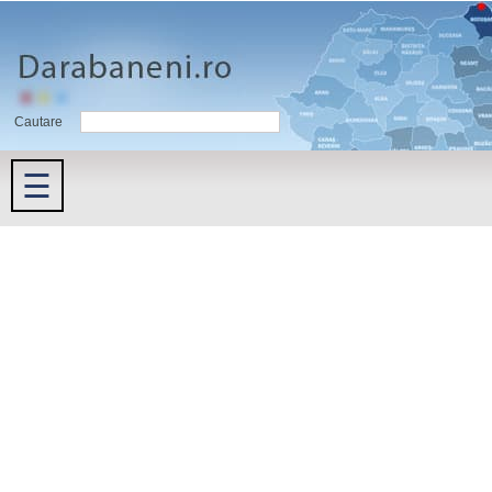
Cautare
☰