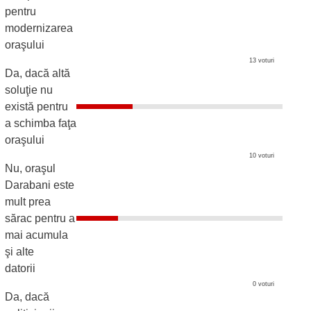
pentru
modernizarea
oraşului
13 voturi
Da, dacă altă
soluţie nu
există pentru
a schimba faţa
oraşului
10 voturi
Nu, oraşul
Darabani este
mult prea
sărac pentru a
mai acumula
şi alte
datorii
0 voturi
Da, dacă