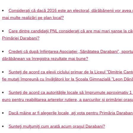
Consideraţi că dacă 2016 este an electoral, dărăbănenii vor avea 
mai multe realizări pe plan local?
Care dintre candidaţii PNL consideraţi că are mai mari şanse la câ
Primăriei Darabani?
Credeţi că după înfiinţarea Asociaţiei „Sănătatea Darabani”, sportu
dărăbănean va înregistra rezultate mai bune?
Sunteţi de acord ca elevii ciclului primar de la Liceul "Dimitrie Can
fie mutaţi împreună cu învăţătorii lor la Şcoala Gimnazială "Leon Dănă
Sunteţi de acord ca autorităţile locale să împrumute aproximativ 1
euro pentru reabilitarea arterelor rutiere, a parcurilor şi primăriei oraş
Dacă mâine ar fi alegerile locale, aţi vota pentru Primăria Daraban
Sunteţi mulţumiţi cum arată acum oraşul Darabani?