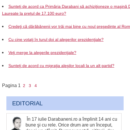
Sunteţi de acord ca Primăria Darabani să achiziţioneze o maşină 
Laureate la preţul de 17.100 euro?
Credeţi că dărăbănenii vor trăi mai bine cu noul preşedinte al Ro
Cu cine votaţi în turul doi al alegerilor prezidenţiale?
Veţi merge la alegerile prezidenţiale?
Sunteţi de acord cu migraţia aleşilor locali la un alt partid?
Pagina
1
2
3
4
EDITORIAL
În 17 iulie Darabaneni.ro a împlinit 14 ani cu
bune şi cu rele. Orice drum are un început,