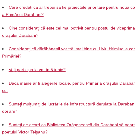
Care credeți că ar trebui să fie proiectele prioritare pentru noua 
a Primăriei Darabani?
Cine consideraţi că este cel mai potrivit pentru postul de viceprima
oraşului Darabani?
Consideraţi că dărăbănenii vor trăi mai bine cu Liviu Hrimiuc la c
Primăriei?
Veţi participa la vot în 5 iunie?
Dacă mâine ar fi alegerile locale, pentru Primăria oraşului Daraban
cu:
Sunteţi mulţumiţi de lucrările de infrastructură derulate la Darabani 
doi ani?
Sunteţi de acord ca Biblioteca Orăşenească din Darabani să poar
poetului Victor Teişanu?