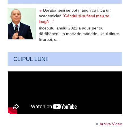
Dărăbănenii se pot mândri cu încă un
academician
”Gândul și sufletul meu se
leagă…”
Începutul anului 2022 a adus pentru
dărăbăneni un motiv de mândrie. Unul dintre
fii urbei, c...
CLIPUL LUNII
Arhiva Video