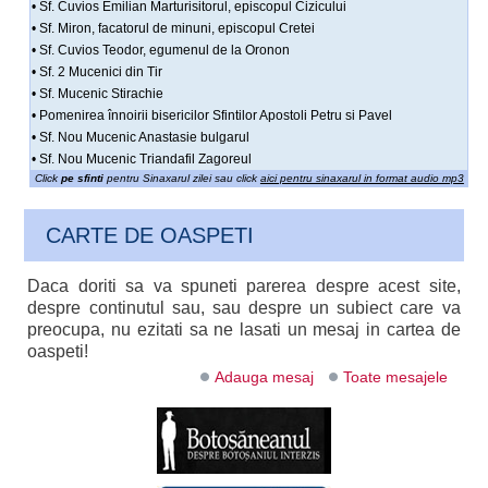
• Sf. Cuvios Emilian Marturisitorul, episcopul Cizicului
• Sf. Miron, facatorul de minuni, episcopul Cretei
• Sf. Cuvios Teodor, egumenul de la Oronon
• Sf. 2 Mucenici din Tir
• Sf. Mucenic Stirachie
• Pomenirea înnoirii bisericilor Sfintilor Apostoli Petru si Pavel
• Sf. Nou Mucenic Anastasie bulgarul
• Sf. Nou Mucenic Triandafil Zagoreul
Click
pe sfinti
pentru Sinaxarul zilei sau click
aici pentru sinaxarul in format audio mp3
CARTE DE OASPETI
Daca doriti sa va spuneti parerea despre acest site,
despre continutul sau, sau despre un subiect care va
preocupa, nu ezitati sa ne lasati un mesaj in cartea de
oaspeti!
Adauga mesaj
Toate mesajele