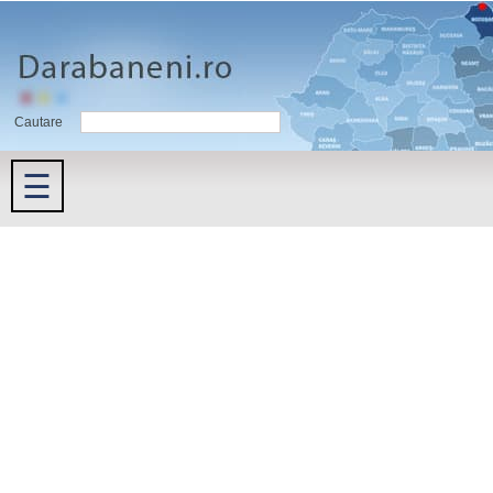
Cautare
☰