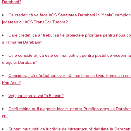
Darabani?
Ce credeți că va face ACS Sănătatea Darabani în ”finala” campion
județean cu ACS TransDor Tudora?
Care credeți că ar trebui să fie proiectele prioritare pentru noua 
a Primăriei Darabani?
Cine consideraţi că este cel mai potrivit pentru postul de viceprima
oraşului Darabani?
Consideraţi că dărăbănenii vor trăi mai bine cu Liviu Hrimiuc la c
Primăriei?
Veţi participa la vot în 5 iunie?
Dacă mâine ar fi alegerile locale, pentru Primăria oraşului Daraban
cu:
Sunteţi mulţumiţi de lucrările de infrastructură derulate la Darabani 