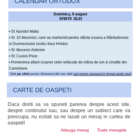
CALENDAR ORTODOX
Duminica, 9 august
SFINTII ZILEI
• Sf. Apostol Matia
• Sf. 10 Mucenici, care au marturisit pentru sfânta icoana a Mântuitorului
si Dumnezeului nostru Iisus Hristos
• Sf. Mucenic Antonim
• Sf. Cuvios Psoe
• Pomenirea aflarii icoanei celei nefacute de mâna de om si cinstite din
Camoliane
Click
pe sfinti
pentru Sinaxarul zilei sau click
aici pentru sinaxarul in format audio mp3
CARTE DE OASPETI
Daca doriti sa va spuneti parerea despre acest site,
despre continutul sau, sau despre un subiect care va
preocupa, nu ezitati sa ne lasati un mesaj in cartea de
oaspeti!
Adauga mesaj
Toate mesajele