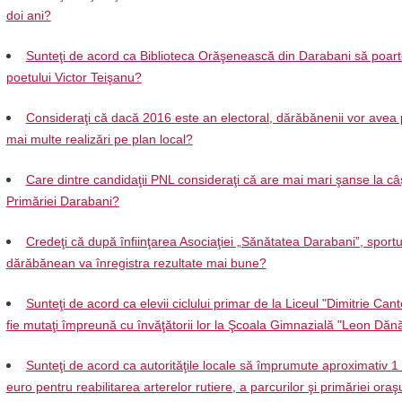
doi ani?
Sunteţi de acord ca Biblioteca Orăşenească din Darabani să poar
poetului Victor Teişanu?
Consideraţi că dacă 2016 este an electoral, dărăbănenii vor avea 
mai multe realizări pe plan local?
Care dintre candidaţii PNL consideraţi că are mai mari şanse la câ
Primăriei Darabani?
Credeţi că după înfiinţarea Asociaţiei „Sănătatea Darabani”, sportu
dărăbănean va înregistra rezultate mai bune?
Sunteţi de acord ca elevii ciclului primar de la Liceul "Dimitrie Can
fie mutaţi împreună cu învăţătorii lor la Şcoala Gimnazială "Leon Dănă
Sunteţi de acord ca autorităţile locale să împrumute aproximativ 1
euro pentru reabilitarea arterelor rutiere, a parcurilor şi primăriei oraş