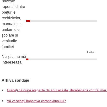
priveşte
raportul dintre
preţurile
rechizitelor,
manualelor,
uniformelor
şcolare şi
veniturile
familiei
1 voturi
Nu ştiu, nu mă
interesează
Arhiva sondaje
Credeți că după alegerile de anul acesta, dărăbănenii vor trăi mai
Vă vaccinați împotriva coronavirusului?