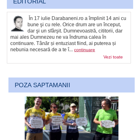
EDITORIAL
În 17 iulie Darabaneni.ro a împlinit 14 ani cu
bune şi cu rele. Orice drum are un început,
dar şi un sfârşit. Dumnevoastră, cititorii, dar
mai ales Dumnezeu ne va îndruma calea în
continuare. Tânăr și entuziast fiind, ai puterea și
nebunia necesară de a te î...
continuare
Vezi toate
POZA SAPTAMANII