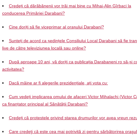
Credeți că dărăbănenii vor trăi mai bine cu Mihai-Alin Gîrbaci la
conducerea Primăriei Darabani?
Cine doriți să fie viceprimar al orașului Darabani?
Sunteți de acord ca ședințele Consiliului Local Darabani să fie tra
live de către televiziunea locală sau online?
După aproape 10 ani, vă doriți ca publicația Darabaneni.ro să-și c
activitatea?
Dacă mâine ar fi alegerile prezidențiale, ați vota cu:
Cum vedeți implicarea omului de afaceri Victor Mihalachi (Victor C
ca finanțator principal al Sănătății Darabani?
Credeți că protestele privind starea drumurilor vor avea vreun rezu
Care credeţi că este cea mai potrivită zi pentru sărbătorirea oraşul