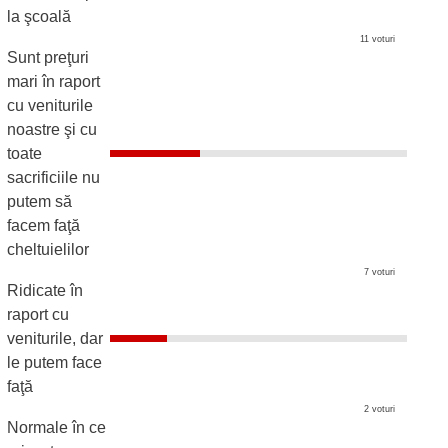
la şcoală
11 voturi
Sunt preţuri
mari în raport
cu veniturile
noastre şi cu
toate
sacrificiile nu
putem să
facem faţă
cheltuielilor
7 voturi
Ridicate în
raport cu
veniturile, dar
le putem face
faţă
2 voturi
Normale în ce