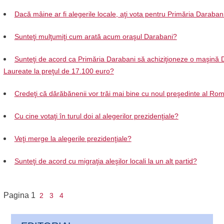
Dacă mâine ar fi alegerile locale, aţi vota pentru Primăria Daraban
Sunteţi mulţumiţi cum arată acum oraşul Darabani?
Sunteţi de acord ca Primăria Darabani să achiziţioneze o maşină 
Laureate la preţul de 17.100 euro?
Credeţi că dărăbănenii vor trăi mai bine cu noul preşedinte al Ro
Cu cine votaţi în turul doi al alegerilor prezidenţiale?
Veţi merge la alegerile prezidenţiale?
Sunteţi de acord cu migraţia aleşilor locali la un alt partid?
Pagina
1
2
3
4