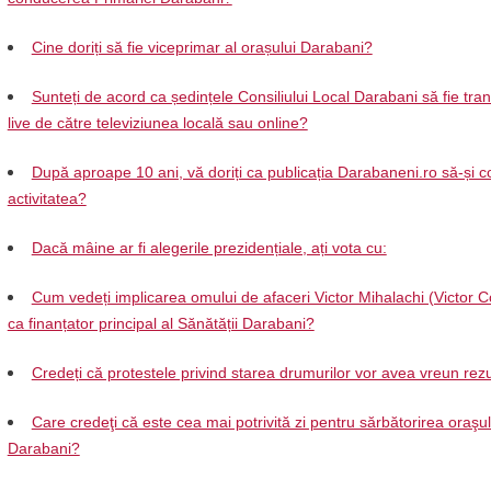
Cine doriți să fie viceprimar al orașului Darabani?
Sunteți de acord ca ședințele Consiliului Local Darabani să fie tra
live de către televiziunea locală sau online?
După aproape 10 ani, vă doriți ca publicația Darabaneni.ro să-și c
activitatea?
Dacă mâine ar fi alegerile prezidențiale, ați vota cu:
Cum vedeți implicarea omului de afaceri Victor Mihalachi (Victor C
ca finanțator principal al Sănătății Darabani?
Credeți că protestele privind starea drumurilor vor avea vreun rezu
Care credeţi că este cea mai potrivită zi pentru sărbătorirea oraşul
Darabani?