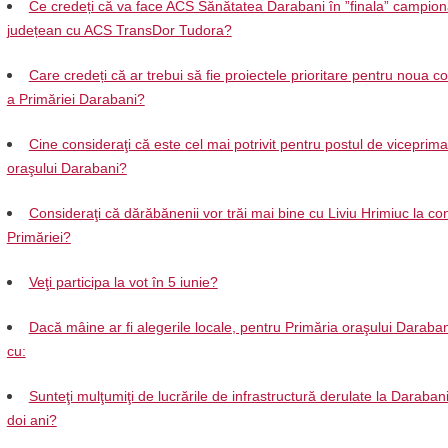
Ce credeți că va face ACS Sănătatea Darabani în ”finala” campion
județean cu ACS TransDor Tudora?
Care credeți că ar trebui să fie proiectele prioritare pentru noua 
a Primăriei Darabani?
Cine consideraţi că este cel mai potrivit pentru postul de viceprima
oraşului Darabani?
Consideraţi că dărăbănenii vor trăi mai bine cu Liviu Hrimiuc la c
Primăriei?
Veţi participa la vot în 5 iunie?
Dacă mâine ar fi alegerile locale, pentru Primăria oraşului Daraban
cu:
Sunteţi mulţumiţi de lucrările de infrastructură derulate la Darabani 
doi ani?