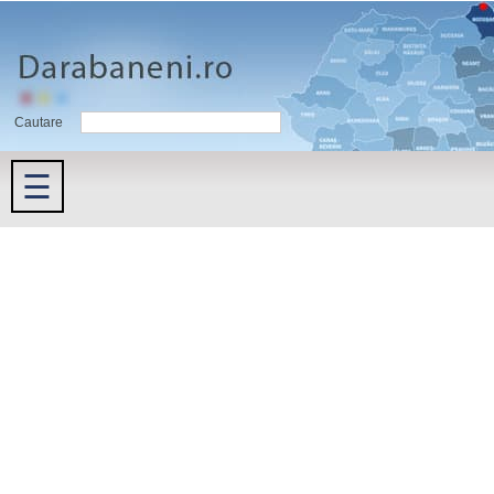
Cautare
☰