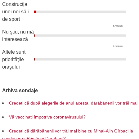
Construcţia
unei noi săli
de sport
6 voturi
Nu ştiu, nu mă
interesează
4 voturi
Altele sunt
priorităţile
oraşului
Arhiva sondaje
Credeți că după alegerile de anul acesta, dărăbănenii vor trăi mai
Vă vaccinați împotriva coronavirusului?
Credeți că dărăbănenii vor trăi mai bine cu Mihai-Alin Gîrbaci la
conducerea Primăriei Darabani?