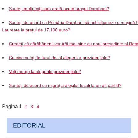
Sunteţi mulţumiţi cum arată acum oraşul Darabani?
Sunteţi de acord ca Primăria Darabani să achiziţioneze o maşină 
Laureate la preţul de 17.100 euro?
Credeţi că dărăbănenii vor trăi mai bine cu noul preşedinte al Ro
Cu cine votaţi în turul doi al alegerilor prezidenţiale?
Veţi merge la alegerile prezidenţiale?
Sunteţi de acord cu migraţia aleşilor locali la un alt partid?
Pagina
1
2
3
4
EDITORIAL