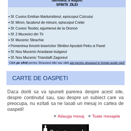
Sâmbata, 8 august
SFINTII ZILEI
• Sf. Cuvios Emilian Marturisitorul, episcopul Cizicului
• Sf. Miron, facatorul de minuni, episcopul Cretei
• Sf. Cuvios Teodor, egumenul de la Oronon
• Sf. 2 Mucenici din Tir
• Sf. Mucenic Stirachie
• Pomenirea înnoirii bisericilor Sfintilor Apostoli Petru si Pavel
• Sf. Nou Mucenic Anastasie bulgarul
• Sf. Nou Mucenic Triandafil Zagoreul
Click
pe sfinti
pentru Sinaxarul zilei sau click
aici pentru sinaxarul in format audio mp3
CARTE DE OASPETI
Daca doriti sa va spuneti parerea despre acest site,
despre continutul sau, sau despre un subiect care va
preocupa, nu ezitati sa ne lasati un mesaj in cartea de
oaspeti!
Adauga mesaj
Toate mesajele