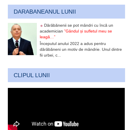
DARABANEANUL LUNII
Dărăbănenii se pot mândri cu încă un
academician
”Gândul și sufletul meu se
leagă…”
Începutul anului 2022 a adus pentru
dărăbăneni un motiv de mândrie. Unul dintre
fii urbei, c...
CLIPUL LUNII