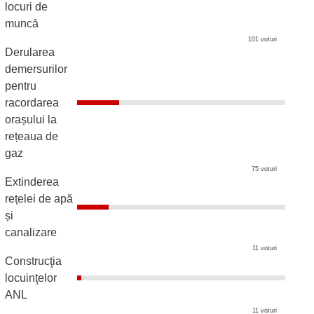
locuri de
muncă
101 voturi
Derularea
demersurilor
pentru
racordarea
orașului la
rețeaua de
gaz
75 voturi
Extinderea
rețelei de apă
și
canalizare
11 voturi
Construcţia
locuinţelor
ANL
11 voturi