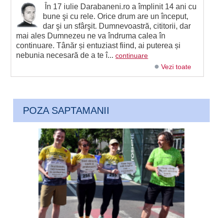
În 17 iulie Darabaneni.ro a împlinit 14 ani cu
bune şi cu rele. Orice drum are un început,
dar şi un sfârşit. Dumnevoastră, cititorii, dar
mai ales Dumnezeu ne va îndruma calea în
continuare. Tânăr și entuziast fiind, ai puterea și
nebunia necesară de a te î...
continuare
Vezi toate
POZA SAPTAMANII