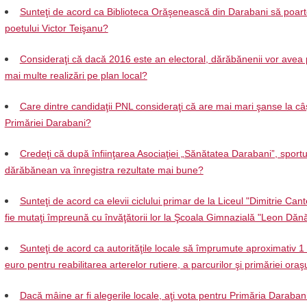
Sunteţi de acord ca Biblioteca Orăşenească din Darabani să poar
poetului Victor Teişanu?
Consideraţi că dacă 2016 este an electoral, dărăbănenii vor avea 
mai multe realizări pe plan local?
Care dintre candidaţii PNL consideraţi că are mai mari şanse la câ
Primăriei Darabani?
Credeţi că după înfiinţarea Asociaţiei „Sănătatea Darabani”, sportu
dărăbănean va înregistra rezultate mai bune?
Sunteţi de acord ca elevii ciclului primar de la Liceul "Dimitrie Can
fie mutaţi împreună cu învăţătorii lor la Şcoala Gimnazială "Leon Dănă
Sunteţi de acord ca autorităţile locale să împrumute aproximativ 1
euro pentru reabilitarea arterelor rutiere, a parcurilor şi primăriei oraş
Dacă mâine ar fi alegerile locale, aţi vota pentru Primăria Daraban