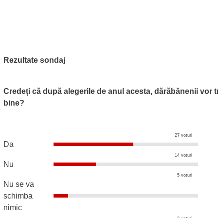
Rezultate sondaj
Credeți că după alegerile de anul acesta, dărăbănenii vor t
bine?
27 voturi
Da
14 voturi
Nu
5 voturi
Nu se va
schimba
nimic