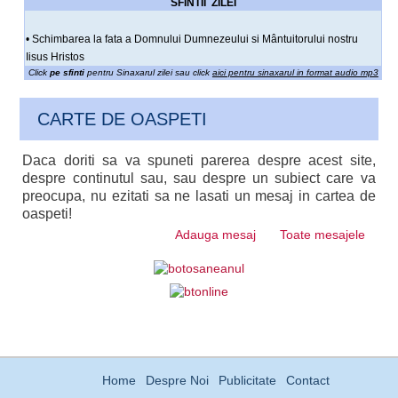
SFINTII ZILEI
• Schimbarea la fata a Domnului Dumnezeului si Mântuitorului nostru
Iisus Hristos
Click
pe sfinti
pentru Sinaxarul zilei sau click
aici pentru sinaxarul in format audio mp3
CARTE DE OASPETI
Daca doriti sa va spuneti parerea despre acest site,
despre continutul sau, sau despre un subiect care va
preocupa, nu ezitati sa ne lasati un mesaj in cartea de
oaspeti!
Adauga mesaj
Toate mesajele
Home
Despre Noi
Publicitate
Contact