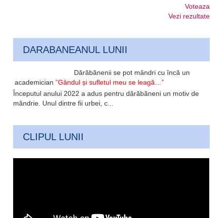
Voteaza
Vezi rezultate
DARABANEANUL LUNII
Dărăbănenii se pot mândri cu încă un
academician
”Gândul și sufletul meu se leagă…”
Începutul anului 2022 a adus pentru dărăbăneni un motiv de
mândrie. Unul dintre fii urbei, c...
CLIPUL LUNII