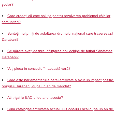
şcolar?
Care credeți că este soluția pentru rezolvarea problemei câinilor
comunitari?
Sunteţi mulţumiţi de asfaltarea drumului naţional care traversează
Darabani?
Ce părere aveţi despre înfiinţarea noii echipe de fotbal Sănătatea
Darabani?
Veţi pleca în concediu în această vară?
Care este parlamentarul a cărei activitate a avut un impact pozitiv
oraşului Darabani, după un an de mandat?
Ati trişat la BAC-ul de anul acesta?
Cum catalogaţi activitatea actualului Consiliu Local după un an de 