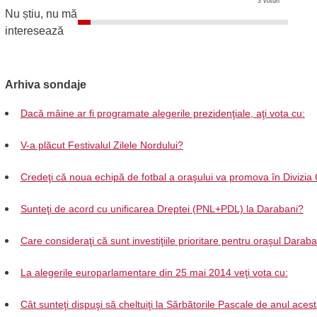
3 voturi
Nu știu, nu mă
interesează
Arhiva sondaje
Dacă mâine ar fi programate alegerile prezidenţiale, aţi vota cu:
V-a plăcut Festivalul Zilele Nordului?
Credeţi că noua echipă de fotbal a oraşului va promova în Divizia
Sunteţi de acord cu unificarea Dreptei (PNL+PDL) la Darabani?
Care consideraţi că sunt investiţiile prioritare pentru oraşul Darab
La alegerile europarlamentare din 25 mai 2014 veţi vota cu:
Cât sunteţi dispuşi să cheltuiţi la Sărbătorile Pascale de anul aces