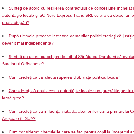
Sunteţi de acord cu rezilierea contractului de concesiune încheiat 
autorităţile locale şi SC Nord Express Trans SRL ce are ca obiect am
unei autogări?
După ultimele procese intentate oamenilor politici credeţi că justiţi
devenit mai independentă?
Sunteţi de acord ca echipa de fotbal Sănătatea Darabani să evol
Stadionul Orăşenesc?
Cum credeţi că va afecta ruperea USL viaţa politică locală?
Consideraţi că anul acesta autorităţile locale sunt pregătite pentr
iarnă grea?
Cum credeţi că va influenţa viaţa dărăbănenilor vizita primarului C
Aroşoaie în SUA?
Cum consideraţi cheltuielile care se fac pentru copii la începutul a