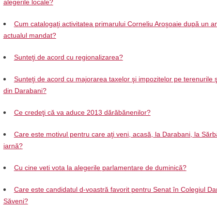
alegerile locale?
Cum catalogaţi activitatea primarului Corneliu Aroşoaie după un a
actualul mandat?
Sunteţi de acord cu regionalizarea?
Sunteţi de acord cu majorarea taxelor şi impozitelor pe terenurile şi
din Darabani?
Ce credeţi că va aduce 2013 dărăbănenilor?
Care este motivul pentru care aţi veni, acasă, la Darabani, la Sărb
iarnă?
Cu cine veti vota la alegerile parlamentare de duminică?
Care este candidatul d-voastră favorit pentru Senat în Colegiul Da
Săveni?