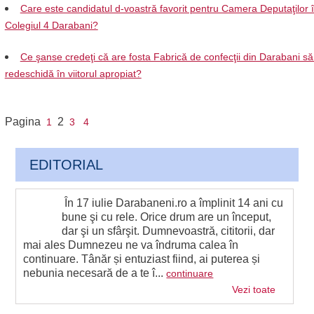
Care este candidatul d-voastră favorit pentru Camera Deputaţilor 
Colegiul 4 Darabani?
Ce şanse credeţi că are fosta Fabrică de confecţii din Darabani să
redeschidă în viitorul apropiat?
Pagina
2
1
3
4
EDITORIAL
În 17 iulie Darabaneni.ro a împlinit 14 ani cu
bune şi cu rele. Orice drum are un început,
dar şi un sfârşit. Dumnevoastră, cititorii, dar
mai ales Dumnezeu ne va îndruma calea în
continuare. Tânăr și entuziast fiind, ai puterea și
nebunia necesară de a te î...
continuare
Vezi toate