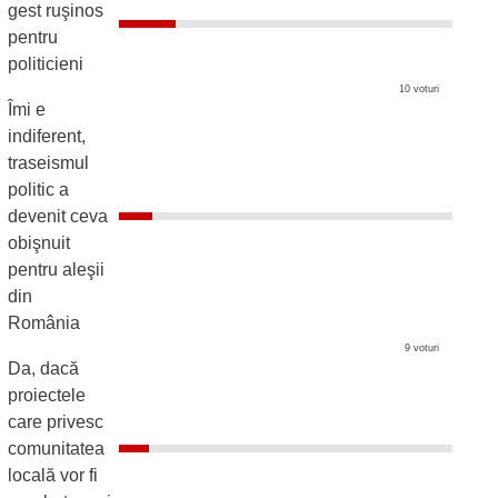
gest ruşinos
pentru
politicieni
10 voturi
Îmi e
indiferent,
traseismul
politic a
devenit ceva
obişnuit
pentru aleşii
din
România
9 voturi
Da, dacă
proiectele
care privesc
comunitatea
locală vor fi