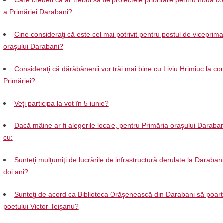
Care credeți că ar trebui să fie proiectele prioritare pentru noua 
a Primăriei Darabani?
Cine consideraţi că este cel mai potrivit pentru postul de viceprima
oraşului Darabani?
Consideraţi că dărăbănenii vor trăi mai bine cu Liviu Hrimiuc la c
Primăriei?
Veţi participa la vot în 5 iunie?
Dacă mâine ar fi alegerile locale, pentru Primăria oraşului Daraban
cu:
Sunteţi mulţumiţi de lucrările de infrastructură derulate la Darabani 
doi ani?
Sunteţi de acord ca Biblioteca Orăşenească din Darabani să poar
poetului Victor Teişanu?