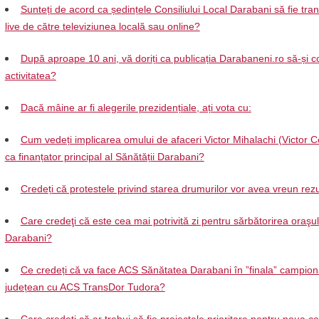
Sunteți de acord ca ședințele Consiliului Local Darabani să fie tra
live de către televiziunea locală sau online?
După aproape 10 ani, vă doriți ca publicația Darabaneni.ro să-și c
activitatea?
Dacă mâine ar fi alegerile prezidențiale, ați vota cu:
Cum vedeți implicarea omului de afaceri Victor Mihalachi (Victor C
ca finanțator principal al Sănătății Darabani?
Credeți că protestele privind starea drumurilor vor avea vreun rezu
Care credeţi că este cea mai potrivită zi pentru sărbătorirea oraşul
Darabani?
Ce credeți că va face ACS Sănătatea Darabani în ”finala” campion
județean cu ACS TransDor Tudora?