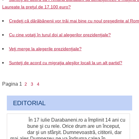
Laureate la preţul de 17.100 euro?
Credeţi că dărăbănenii vor trăi mai bine cu noul preşedinte al Ro
Cu cine votaţi în turul doi al alegerilor prezidenţiale?
Veţi merge la alegerile prezidenţiale?
Sunteţi de acord cu migraţia aleşilor locali la un alt partid?
Pagina
1
2
3
4
EDITORIAL
În 17 iulie Darabaneni.ro a împlinit 14 ani cu
bune şi cu rele. Orice drum are un început,
dar şi un sfârşit. Dumnevoastră, cititorii, dar
mai ales Dumnezeu ne va îndruma calea în