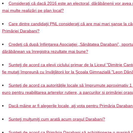
Consideraţi că dacă 2016 este an electoral, dărăbănenii vor avea 
mai multe realizări pe plan local?
Care dintre candidaţii PNL consideraţi că are mai mari şanse la câ
Primăriei Darabani?
Credeţi că după înfiinţarea Asociaţiei „Sănătatea Darabani”, sportu
dărăbănean va înregistra rezultate mai bune?
Sunteţi de acord ca elevii ciclului primar de la Liceul "Dimitrie Can
fie mutaţi împreună cu învăţătorii lor la Şcoala Gimnazială "Leon Dănă
Sunteţi de acord ca autorităţile locale să împrumute aproximativ 1
euro pentru reabilitarea arterelor rutiere, a parcurilor şi primăriei oraş
Dacă mâine ar fi alegerile locale, aţi vota pentru Primăria Daraban
Sunteţi mulţumiţi cum arată acum oraşul Darabani?
Sunteţi de acord ca Primăria Darabani să achiziţioneze o maşină 