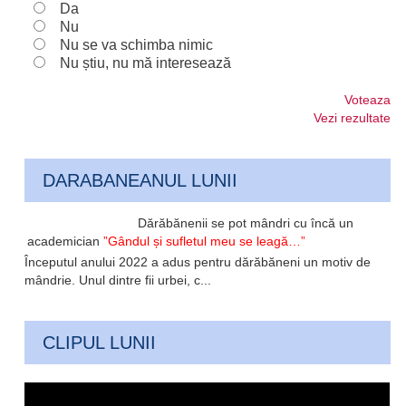
Da
Nu
Nu se va schimba nimic
Nu știu, nu mă interesează
Voteaza
Vezi rezultate
DARABANEANUL LUNII
Dărăbănenii se pot mândri cu încă un
academician
”Gândul și sufletul meu se leagă…”
Începutul anului 2022 a adus pentru dărăbăneni un motiv de
mândrie. Unul dintre fii urbei, c...
CLIPUL LUNII