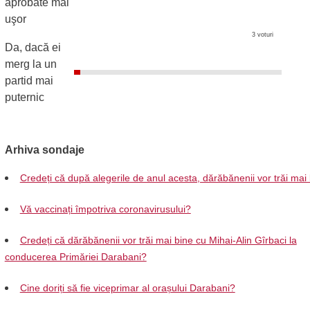
aprobate mai
uşor
3 voturi
Da, dacă ei
merg la un
partid mai
puternic
Arhiva sondaje
Credeți că după alegerile de anul acesta, dărăbănenii vor trăi mai
Vă vaccinați împotriva coronavirusului?
Credeți că dărăbănenii vor trăi mai bine cu Mihai-Alin Gîrbaci la
conducerea Primăriei Darabani?
Cine doriți să fie viceprimar al orașului Darabani?