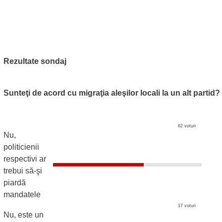
Rezultate sondaj
Sunteţi de acord cu migraţia aleşilor locali la un alt partid?
62 voturi
Nu,
politicienii
respectivi ar
trebui să-şi
piardă
mandatele
17 voturi
Nu, este un