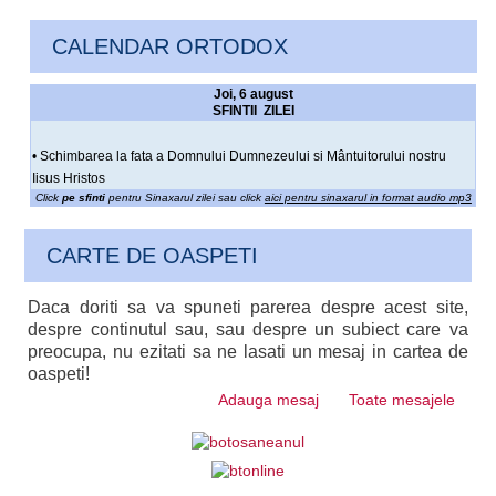
CALENDAR ORTODOX
Joi, 6 august
SFINTII ZILEI
• Schimbarea la fata a Domnului Dumnezeului si Mântuitorului nostru
Iisus Hristos
Click
pe sfinti
pentru Sinaxarul zilei sau click
aici pentru sinaxarul in format audio mp3
CARTE DE OASPETI
Daca doriti sa va spuneti parerea despre acest site,
despre continutul sau, sau despre un subiect care va
preocupa, nu ezitati sa ne lasati un mesaj in cartea de
oaspeti!
Adauga mesaj
Toate mesajele