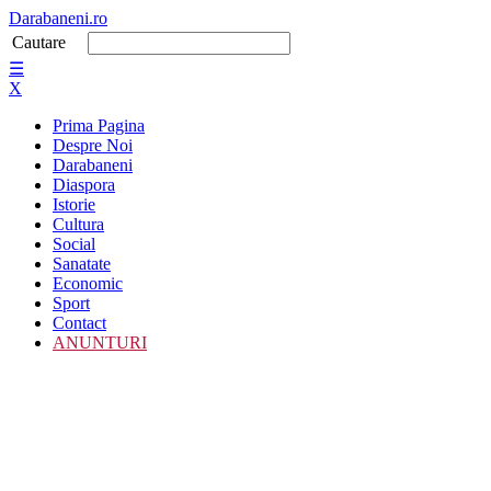
Darabaneni.ro
Cautare
☰
X
Prima Pagina
Despre Noi
Darabaneni
Diaspora
Istorie
Cultura
Social
Sanatate
Economic
Sport
Contact
ANUNTURI