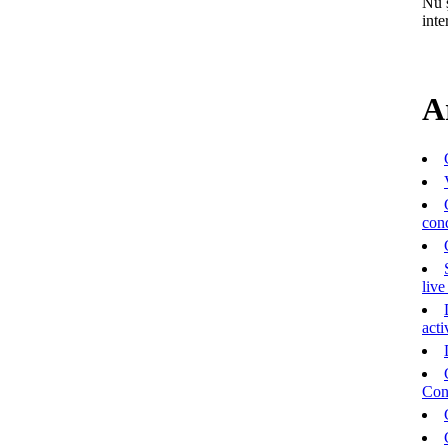
Nu 
int
A
con
live
acti
Cons