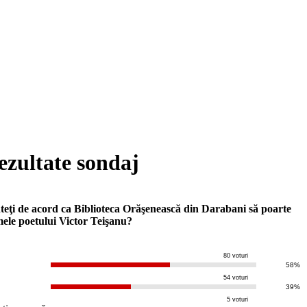
ezultate sondaj
teţi de acord ca Biblioteca Orăşenească din Darabani să poarte
ele poetului Victor Teişanu?
80 voturi
u
58%
54 voturi
a
39%
5 voturi