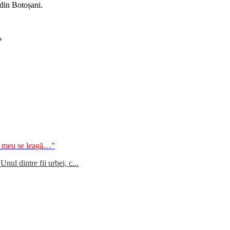
 din Botoșani.
?
ul meu se leagă…”
ul dintre fii urbei, c...