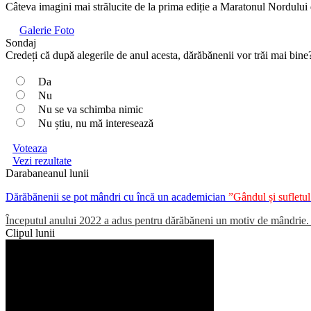
Câteva imagini mai strălucite de la prima ediție a Maratonul Nordului
Galerie Foto
Sondaj
Credeți că după alegerile de anul acesta, dărăbănenii vor trăi mai bine
Da
Nu
Nu se va schimba nimic
Nu știu, nu mă interesează
Voteaza
Vezi rezultate
Darabaneanul lunii
Dărăbănenii se pot mândri cu încă un academician
”Gândul și suflet
Începutul anului 2022 a adus pentru dărăbăneni un motiv de mândrie. Un
Clipul lunii