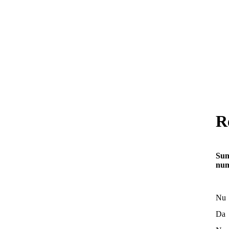
R
Sun
num
N
D