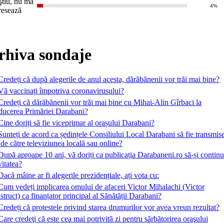
ştiu, nu mă
4%
eresează
rhiva sondaje
Credeți că după alegerile de anul acesta, dărăbănenii vor trăi mai bine?
Vă vaccinați împotriva coronavirusului?
Credeți că dărăbănenii vor trăi mai bine cu Mihai-Alin Gîrbaci la
ducerea Primăriei Darabani?
Cine doriți să fie viceprimar al orașului Darabani?
Sunteți de acord ca ședințele Consiliului Local Darabani să fie transmis
 de către televiziunea locală sau online?
După aproape 10 ani, vă doriți ca publicația Darabaneni.ro să-și contin
vitatea?
Dacă mâine ar fi alegerile prezidențiale, ați vota cu:
Cum vedeți implicarea omului de afaceri Victor Mihalachi (Victor
truct) ca finanțator principal al Sănătății Darabani?
Credeți că protestele privind starea drumurilor vor avea vreun rezultat?
Care credeţi că este cea mai potrivită zi pentru sărbătorirea oraşului