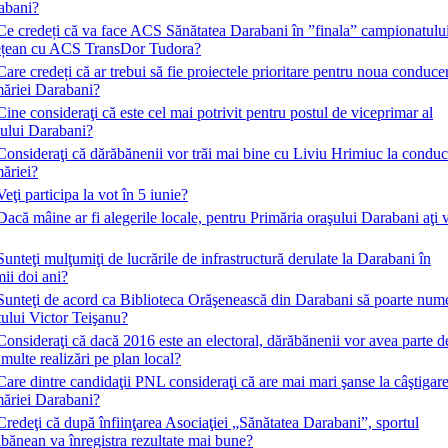
abani?
Ce credeți că va face ACS Sănătatea Darabani în ”finala” campionatulu
ețean cu ACS TransDor Tudora?
Care credeți că ar trebui să fie proiectele prioritare pentru noua conduce
măriei Darabani?
Cine consideraţi că este cel mai potrivit pentru postul de viceprimar al
şului Darabani?
Consideraţi că dărăbănenii vor trăi mai bine cu Liviu Hrimiuc la condu
ăriei?
Veţi participa la vot în 5 iunie?
Dacă mâine ar fi alegerile locale, pentru Primăria oraşului Darabani aţi 
Sunteţi mulţumiţi de lucrările de infrastructură derulate la Darabani în
mii doi ani?
Sunteţi de acord ca Biblioteca Orăşenească din Darabani să poarte num
ului Victor Teişanu?
Consideraţi că dacă 2016 este an electoral, dărăbănenii vor avea parte d
multe realizări pe plan local?
Care dintre candidaţii PNL consideraţi că are mai mari şanse la câştigar
măriei Darabani?
Credeţi că după înfiinţarea Asociaţiei „Sănătatea Darabani”, sportul
bănean va înregistra rezultate mai bune?