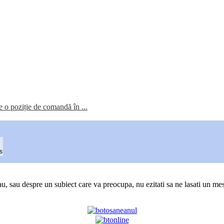
re o poziție de comandă în ...
s
au, sau despre un subiect care va preocupa, nu ezitati sa ne lasati un mes