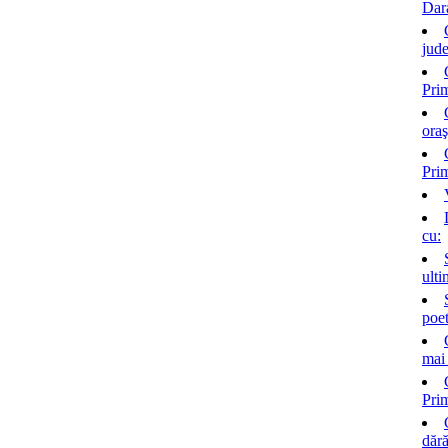
Dar
jud
Pri
ora
Prim
cu:
ulti
poet
mai 
Pri
dără