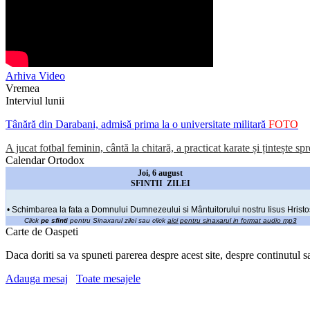
Arhiva Video
Vremea
Interviul lunii
Tânără din Darabani, admisă prima la o universitate militară
FOTO
A jucat fotbal feminin, cântă la chitară, a practicat karate și țintește sp
Calendar Ortodox
Joi, 6 august
SFINTII ZILEI
• Schimbarea la fata a Domnului Dumnezeului si Mântuitorului nostru Iisus Hristo
Click
pe sfinti
pentru Sinaxarul zilei sau click
aici pentru sinaxarul in format audio mp3
Carte de Oaspeti
Daca doriti sa va spuneti parerea despre acest site, despre continutul s
Adauga mesaj
Toate mesajele