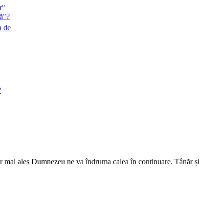
r"
lă"?
n de
?
 dar mai ales Dumnezeu ne va îndruma calea în continuare. Tânăr și