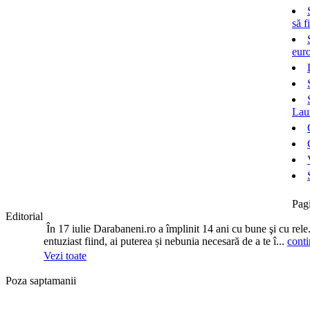
să f
euro
Laur
Pag
Editorial
În 17 iulie Darabaneni.ro a împlinit 14 ani cu bune şi cu rele
entuziast fiind, ai puterea și nebunia necesară de a te î...
conti
Vezi toate
Poza saptamanii