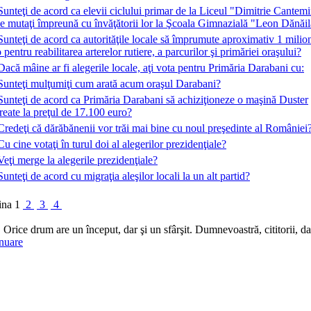
Sunteţi de acord ca elevii ciclului primar de la Liceul "Dimitrie Cantemi
ie mutaţi împreună cu învăţătorii lor la Şcoala Gimnazială "Leon Dănăi
Sunteţi de acord ca autorităţile locale să împrumute aproximativ 1 milio
 pentru reabilitarea arterelor rutiere, a parcurilor şi primăriei oraşului?
Dacă mâine ar fi alegerile locale, aţi vota pentru Primăria Darabani cu:
Sunteţi mulţumiţi cum arată acum oraşul Darabani?
Sunteţi de acord ca Primăria Darabani să achiziţioneze o maşină Duster
eate la preţul de 17.100 euro?
Credeţi că dărăbănenii vor trăi mai bine cu noul preşedinte al României
Cu cine votaţi în turul doi al alegerilor prezidenţiale?
Veţi merge la alegerile prezidenţiale?
Sunteţi de acord cu migraţia aleşilor locali la un alt partid?
ina
1
2
3
4
. Orice drum are un început, dar şi un sfârşit. Dumnevoastră, cititorii,
nuare