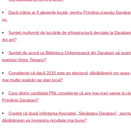
Dacă mâine ar fi alegerile locale, pentru Primăria oraşului Daraban
cu:
Sunteţi mulţumiţi de lucrările de infrastructură derulate la Darabani 
doi ani?
Sunteţi de acord ca Biblioteca Orăşenească din Darabani să poar
poetului Victor Teişanu?
Consideraţi că dacă 2016 este an electoral, dărăbănenii vor avea 
mai multe realizări pe plan local?
Care dintre candidaţii PNL consideraţi că are mai mari şanse la câ
Primăriei Darabani?
Credeţi că după înfiinţarea Asociaţiei „Sănătatea Darabani”, sportu
dărăbănean va înregistra rezultate mai bune?