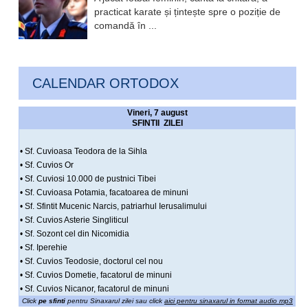
practicat karate și țintește spre o poziție de
comandă în ...
CALENDAR ORTODOX
Vineri, 7 august
SFINTII ZILEI
• Sf. Cuvioasa Teodora de la Sihla
• Sf. Cuvios Or
• Sf. Cuviosi 10.000 de pustnici Tibei
• Sf. Cuvioasa Potamia, facatoarea de minuni
• Sf. Sfintit Mucenic Narcis, patriarhul Ierusalimului
• Sf. Cuvios Asterie Singliticul
• Sf. Sozont cel din Nicomidia
• Sf. Iperehie
• Sf. Cuvios Teodosie, doctorul cel nou
• Sf. Cuvios Dometie, facatorul de minuni
• Sf. Cuvios Nicanor, facatorul de minuni
Click
pe sfinti
pentru Sinaxarul zilei sau click
aici pentru sinaxarul in format audio mp3