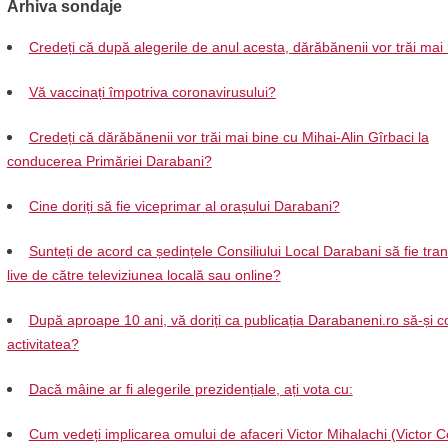
Arhiva sondaje
Credeți că după alegerile de anul acesta, dărăbănenii vor trăi mai
Vă vaccinați împotriva coronavirusului?
Credeți că dărăbănenii vor trăi mai bine cu Mihai-Alin Gîrbaci la
conducerea Primăriei Darabani?
Cine doriți să fie viceprimar al orașului Darabani?
Sunteți de acord ca ședințele Consiliului Local Darabani să fie tra
live de către televiziunea locală sau online?
După aproape 10 ani, vă doriți ca publicația Darabaneni.ro să-și c
activitatea?
Dacă mâine ar fi alegerile prezidențiale, ați vota cu:
Cum vedeți implicarea omului de afaceri Victor Mihalachi (Victor C