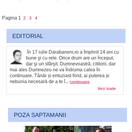
Pagina
1
2
3
4
EDITORIAL
În 17 iulie Darabaneni.ro a împlinit 14 ani cu
bune şi cu rele. Orice drum are un început,
dar şi un sfârşit. Dumnevoastră, cititorii, dar
mai ales Dumnezeu ne va îndruma calea în
continuare. Tânăr și entuziast fiind, ai puterea și
nebunia necesară de a te î...
continuare
Vezi toate
POZA SAPTAMANII