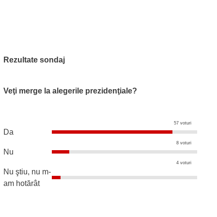
Rezultate sondaj
Veţi merge la alegerile prezidenţiale?
57 voturi
Da
8 voturi
Nu
4 voturi
Nu ştiu, nu m-
am hotărât