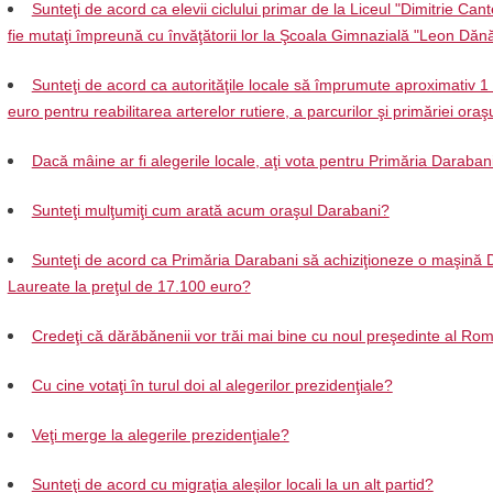
Sunteţi de acord ca elevii ciclului primar de la Liceul "Dimitrie Can
fie mutaţi împreună cu învăţătorii lor la Şcoala Gimnazială "Leon Dănă
Sunteţi de acord ca autorităţile locale să împrumute aproximativ 1
euro pentru reabilitarea arterelor rutiere, a parcurilor şi primăriei oraş
Dacă mâine ar fi alegerile locale, aţi vota pentru Primăria Daraban
Sunteţi mulţumiţi cum arată acum oraşul Darabani?
Sunteţi de acord ca Primăria Darabani să achiziţioneze o maşină 
Laureate la preţul de 17.100 euro?
Credeţi că dărăbănenii vor trăi mai bine cu noul preşedinte al Ro
Cu cine votaţi în turul doi al alegerilor prezidenţiale?
Veţi merge la alegerile prezidenţiale?
Sunteţi de acord cu migraţia aleşilor locali la un alt partid?