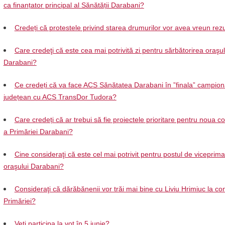
ca finanțator principal al Sănătății Darabani?
Credeți că protestele privind starea drumurilor vor avea vreun rezu
Care credeţi că este cea mai potrivită zi pentru sărbătorirea oraşul
Darabani?
Ce credeți că va face ACS Sănătatea Darabani în ”finala” campion
județean cu ACS TransDor Tudora?
Care credeți că ar trebui să fie proiectele prioritare pentru noua 
a Primăriei Darabani?
Cine consideraţi că este cel mai potrivit pentru postul de viceprima
oraşului Darabani?
Consideraţi că dărăbănenii vor trăi mai bine cu Liviu Hrimiuc la c
Primăriei?
Veţi participa la vot în 5 iunie?