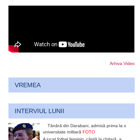
Arhiva Video
VREMEA
INTERVIUL LUNII
Tânără din Darabani, admisă prima la o
universitate militară
FOTO
A jucat fotbal feminin, cântă la chitară, a