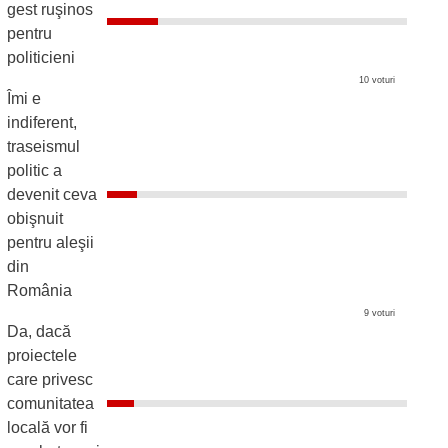
gest ruşinos
pentru
politicieni
10 voturi
Îmi e
indiferent,
traseismul
politic a
devenit ceva
obişnuit
pentru aleşii
din
România
9 voturi
Da, dacă
proiectele
care privesc
comunitatea
locală vor fi