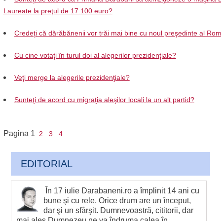
Laureate la preţul de 17.100 euro?
Credeţi că dărăbănenii vor trăi mai bine cu noul preşedinte al Ro
Cu cine votaţi în turul doi al alegerilor prezidenţiale?
Veţi merge la alegerile prezidenţiale?
Sunteţi de acord cu migraţia aleşilor locali la un alt partid?
Pagina
1
2
3
4
EDITORIAL
În 17 iulie Darabaneni.ro a împlinit 14 ani cu
bune şi cu rele. Orice drum are un început,
dar şi un sfârşit. Dumnevoastră, cititorii, dar
mai ales Dumnezeu ne va îndruma calea în