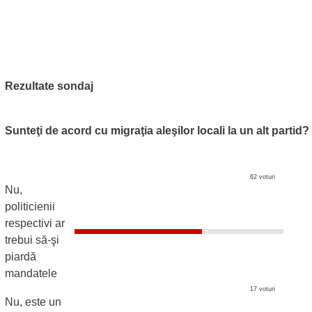
Rezultate sondaj
Sunteţi de acord cu migraţia aleşilor locali la un alt partid?
62 voturi
Nu,
politicienii
respectivi ar
trebui să-şi
piardă
mandatele
17 voturi
Nu, este un