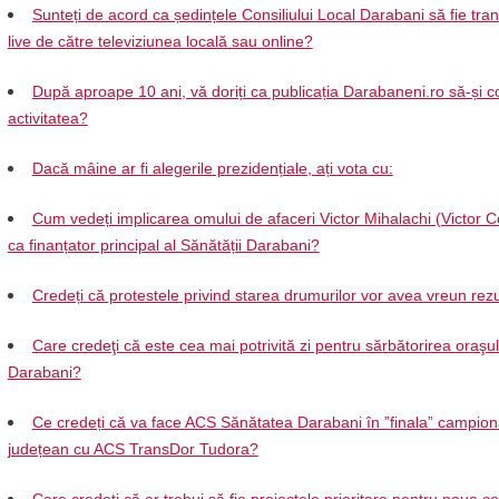
Sunteți de acord ca ședințele Consiliului Local Darabani să fie tra
live de către televiziunea locală sau online?
După aproape 10 ani, vă doriți ca publicația Darabaneni.ro să-și c
activitatea?
Dacă mâine ar fi alegerile prezidențiale, ați vota cu:
Cum vedeți implicarea omului de afaceri Victor Mihalachi (Victor C
ca finanțator principal al Sănătății Darabani?
Credeți că protestele privind starea drumurilor vor avea vreun rezu
Care credeţi că este cea mai potrivită zi pentru sărbătorirea oraşul
Darabani?
Ce credeți că va face ACS Sănătatea Darabani în ”finala” campion
județean cu ACS TransDor Tudora?