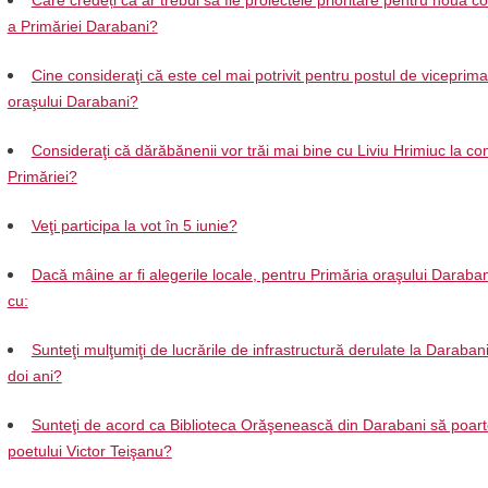
Care credeți că ar trebui să fie proiectele prioritare pentru noua 
a Primăriei Darabani?
Cine consideraţi că este cel mai potrivit pentru postul de viceprima
oraşului Darabani?
Consideraţi că dărăbănenii vor trăi mai bine cu Liviu Hrimiuc la c
Primăriei?
Veţi participa la vot în 5 iunie?
Dacă mâine ar fi alegerile locale, pentru Primăria oraşului Daraban
cu:
Sunteţi mulţumiţi de lucrările de infrastructură derulate la Darabani 
doi ani?
Sunteţi de acord ca Biblioteca Orăşenească din Darabani să poar
poetului Victor Teişanu?