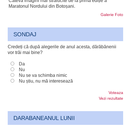
Câteva imagini mai strălucite de la prima ediție a
Maratonul Nordului din Botoșani.
Galerie Foto
SONDAJ
Credeți că după alegerile de anul acesta, dărăbănenii
vor trăi mai bine?
Da
Nu
Nu se va schimba nimic
Nu știu, nu mă interesează
Voteaza
Vezi rezultate
DARABANEANUL LUNII