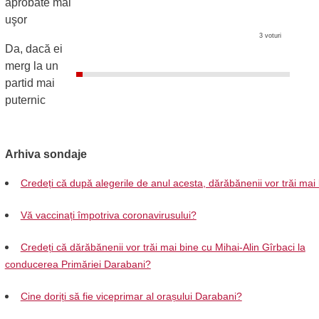
aprobate mai
uşor
3 voturi
Da, dacă ei
merg la un
partid mai
puternic
Arhiva sondaje
Credeți că după alegerile de anul acesta, dărăbănenii vor trăi mai
Vă vaccinați împotriva coronavirusului?
Credeți că dărăbănenii vor trăi mai bine cu Mihai-Alin Gîrbaci la
conducerea Primăriei Darabani?
Cine doriți să fie viceprimar al orașului Darabani?