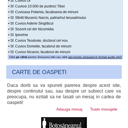
• Sf. Cuvios Or
• Sf. Cuviosi 10.000 de pustnici Tibei
• Sf. Cuvioasa Potamia, facatoarea de minuni
• Sf. Sfintit Mucenic Narcis, patriarhul Ierusalimului
• Sf. Cuvios Asterie Singliticul
• Sf. Sozont cel din Nicomidia
• Sf. Iperehie
• Sf. Cuvios Teodosie, doctorul cel nou
• Sf. Cuvios Dometie, facatorul de minuni
• Sf. Cuvios Nicanor, facatorul de minuni
Click
pe sfinti
pentru Sinaxarul zilei sau click
aici pentru sinaxarul in format audio mp3
CARTE DE OASPETI
Daca doriti sa va spuneti parerea despre acest site,
despre continutul sau, sau despre un subiect care va
preocupa, nu ezitati sa ne lasati un mesaj in cartea de
oaspeti!
Adauga mesaj
Toate mesajele