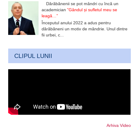
Dărăbănenii se pot mândri cu încă un
academician
”Gândul și sufletul meu se
leagă…”
Începutul anului 2022 a adus pentru
dărăbăneni un motiv de mândrie. Unul dintre
fii urbei, c...
CLIPUL LUNII
Arhiva Video