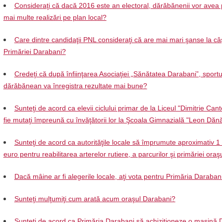
Consideraţi că dacă 2016 este an electoral, dărăbănenii vor avea 
mai multe realizări pe plan local?
Care dintre candidaţii PNL consideraţi că are mai mari şanse la câ
Primăriei Darabani?
Credeţi că după înfiinţarea Asociaţiei „Sănătatea Darabani”, sportu
dărăbănean va înregistra rezultate mai bune?
Sunteţi de acord ca elevii ciclului primar de la Liceul "Dimitrie Can
fie mutaţi împreună cu învăţătorii lor la Şcoala Gimnazială "Leon Dănă
Sunteţi de acord ca autorităţile locale să împrumute aproximativ 1
euro pentru reabilitarea arterelor rutiere, a parcurilor şi primăriei oraş
Dacă mâine ar fi alegerile locale, aţi vota pentru Primăria Daraban
Sunteţi mulţumiţi cum arată acum oraşul Darabani?
Sunteţi de acord ca Primăria Darabani să achiziţioneze o maşină 