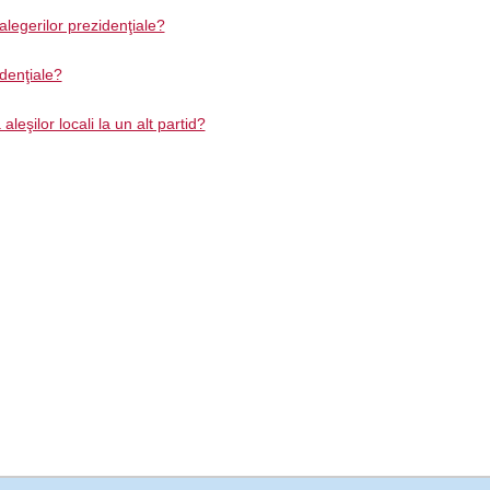
 alegerilor prezidenţiale?
idenţiale?
leşilor locali la un alt partid?