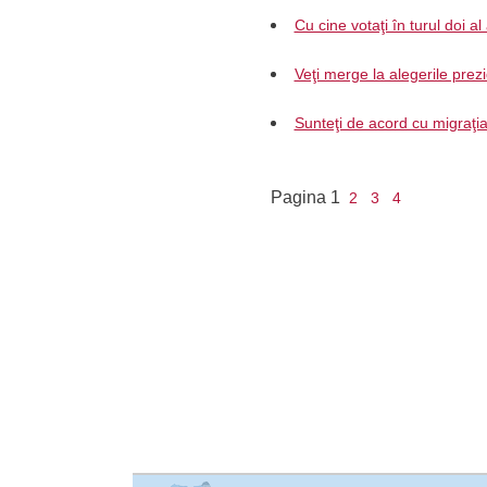
Cu cine votaţi în turul doi al
Veţi merge la alegerile prez
Sunteţi de acord cu migraţia a
Pagina
1
2
3
4