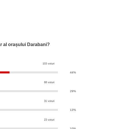
ar al orașului Darabani?
103 voturi
44%
68 voturi
29%
31 voturi
13%
23 voturi
10%