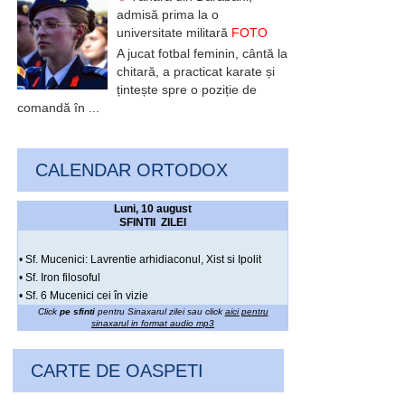
admisă prima la o
universitate militară
FOTO
A jucat fotbal feminin, cântă la
chitară, a practicat karate și
țintește spre o poziție de
comandă în ...
CALENDAR ORTODOX
Luni, 10 august
SFINTII ZILEI
• Sf. Mucenici: Lavrentie arhidiaconul, Xist si Ipolit
• Sf. Iron filosoful
• Sf. 6 Mucenici cei în vizie
Click
pe sfinti
pentru Sinaxarul zilei sau click
aici pentru
sinaxarul in format audio mp3
CARTE DE OASPETI