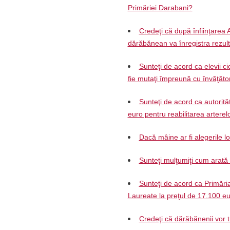
Primăriei Darabani?
Credeţi că după înfiinţarea 
dărăbănean va înregistra rezul
Sunteţi de acord ca elevii ci
fie mutaţi împreună cu învăţăto
Sunteţi de acord ca autorită
euro pentru reabilitarea arterelo
Dacă mâine ar fi alegerile l
Sunteţi mulţumiţi cum arat
Sunteţi de acord ca Primări
Laureate la preţul de 17.100 e
Credeţi că dărăbănenii vor 