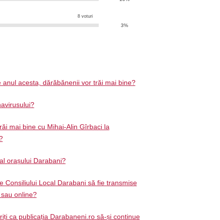
8 voturi
3%
 anul acesta, dărăbănenii vor trăi mai bine?
avirusului?
răi mai bine cu Mihai-Alin Gîrbaci la
?
 al orașului Darabani?
e Consiliului Local Darabani să fie transmise
ă sau online?
ți ca publicația Darabaneni.ro să-și continue