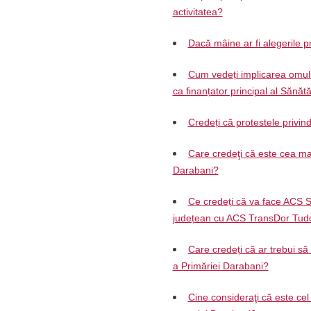
activitatea?
Dacă mâine ar fi alegerile pr
Cum vedeți implicarea omului
ca finanțator principal al Sănăt
Credeți că protestele privin
Care credeţi că este cea mai
Darabani?
Ce credeți că va face ACS S
județean cu ACS TransDor Tud
Care credeți că ar trebui să
a Primăriei Darabani?
Cine consideraţi că este cel 