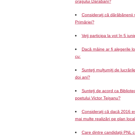
oraşului Darabani?
Consideraţi că dărăbănenii v
Primăriei?
Veţi participa la vot în 5 iun
Dacă mâine ar fi alegerile l
cu:
Sunteţi mulţumiţi de lucrăril
doi ani?
Sunteţi de acord ca Biblio
poetului Victor Teişanu?
Consideraţi că dacă 2016 es
mai multe realizări pe plan loca
Care dintre candidaţii PNL c