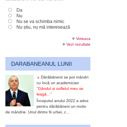
Da
Nu
Nu se va schimba nimic
Nu știu, nu mă interesează
Voteaza
Vezi rezultate
DARABANEANUL LUNII
Dărăbănenii se pot mândri
cu încă un academician
”Gândul și sufletul meu se
leagă…”
Începutul anului 2022 a adus
pentru dărăbăneni un motiv
de mândrie. Unul dintre fii urbei, c...