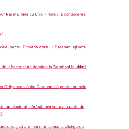
or trăi mai bine cu Liviu Hrimiuc la conducerea
ie?
ocale, pentru Primăria oraşului Darabani aţi vota
e de infrastructură derulate la Darabani în ultimii
teca Orăşenească din Darabani să poarte numele
te an electoral, dărăbănenii vor avea parte de
l?
onsideraţi că are mai mari şanse la câştigarea