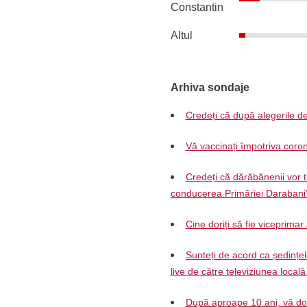
Constantin
Altul
Arhiva sondaje
Credeți că după alegerile de
Vă vaccinați împotriva coron
Credeți că dărăbănenii vor t
conducerea Primăriei Darabani
Cine doriți să fie viceprimar
Sunteți de acord ca ședințel
live de către televiziunea local
După aproape 10 ani, vă dori