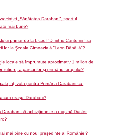
Asociaţiei „Sănătatea Darabani”, sportul
tate mai bune?
clului primar de la Liceul "Dimitrie Cantemir" să
rii lor la Şcoala Gimnazială "Leon Dănăilă"?
ţile locale să împrumute aproximativ 1 milion de
r rutiere, a parcurilor şi primăriei oraşului?
ocale, aţi vota pentru Primăria Darabani cu:
ă acum oraşul Darabani?
a Darabani să achiziţioneze o maşină Duster
uro?
trăi mai bine cu noul preşedinte al României?