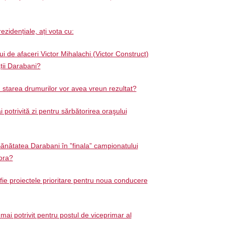
ezidențiale, ați vota cu:
 de afaceri Victor Mihalachi (Victor Construct)
ății Darabani?
d starea drumurilor vor avea vreun rezultat?
 potrivită zi pentru sărbătorirea oraşului
ănătatea Darabani în ”finala” campionatului
ora?
 fie proiectele prioritare pentru noua conducere
mai potrivit pentru postul de viceprimar al