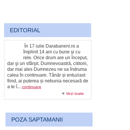
EDITORIAL
În 17 iulie Darabaneni.ro a
împlinit 14 ani cu bune şi cu
rele. Orice drum are un început,
dar şi un sfârşit. Dumnevoastră, cititorii,
dar mai ales Dumnezeu ne va îndruma
calea în continuare. Tânăr și entuziast
fiind, ai puterea și nebunia necesară de
a te î...
continuare
Vezi toate
POZA SAPTAMANII