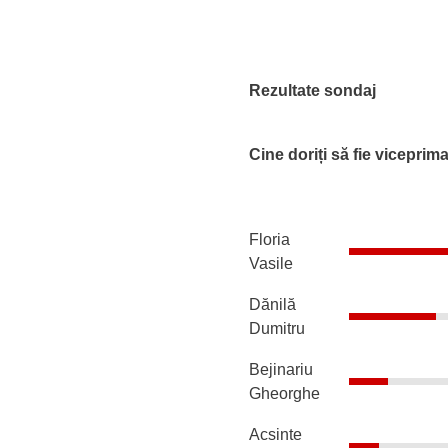
Rezultate sondaj
Cine doriți să fie viceprim
Floria
Vasile
Dănilă
Dumitru
Bejinariu
Gheorghe
Acsinte