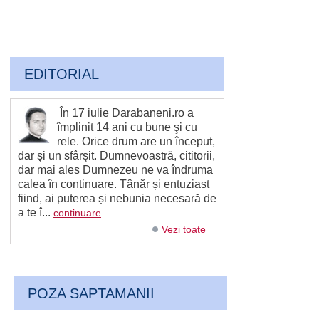
EDITORIAL
În 17 iulie Darabaneni.ro a
împlinit 14 ani cu bune şi cu
rele. Orice drum are un început,
dar şi un sfârşit. Dumnevoastră, cititorii,
dar mai ales Dumnezeu ne va îndruma
calea în continuare. Tânăr și entuziast
fiind, ai puterea și nebunia necesară de
a te î...
continuare
Vezi toate
POZA SAPTAMANII