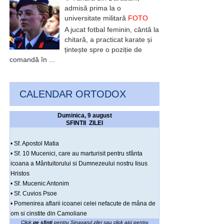
admisă prima la o
universitate militară
FOTO
A jucat fotbal feminin, cântă la
chitară, a practicat karate și
țintește spre o poziție de
comandă în ...
CALENDAR ORTODOX
Duminica, 9 august
SFINTII ZILEI
• Sf. Apostol Matia
• Sf. 10 Mucenici, care au marturisit pentru sfânta
icoana a Mântuitorului si Dumnezeului nostru Iisus
Hristos
• Sf. Mucenic Antonim
• Sf. Cuvios Psoe
• Pomenirea aflarii icoanei celei nefacute de mâna de
om si cinstite din Camoliane
Click
pe sfinti
pentru Sinaxarul zilei sau click
aici pentru