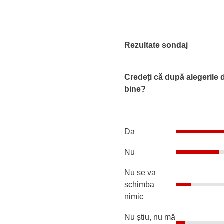
Rezultate sondaj
Credeți că după alegerile 
bine?
Da
Nu
Nu se va
schimba
nimic
Nu știu, nu mă