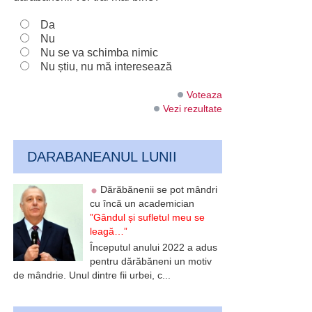
Da
Nu
Nu se va schimba nimic
Nu știu, nu mă interesează
Voteaza
Vezi rezultate
DARABANEANUL LUNII
Dărăbănenii se pot mândri
cu încă un academician
”Gândul și sufletul meu se
leagă…”
Începutul anului 2022 a adus
pentru dărăbăneni un motiv
de mândrie. Unul dintre fii urbei, c...