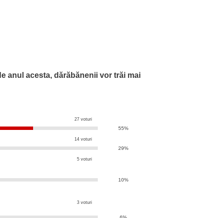
de anul acesta, dărăbănenii vor trăi mai
27 voturi
55%
14 voturi
29%
5 voturi
10%
3 voturi
6%