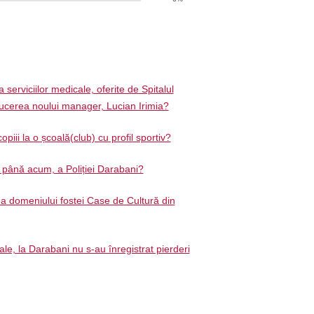
 serviciilor medicale, oferite de Spitalul
cerea noului manager, Lucian Irimia?
opiii la o școală(club) cu profil sportiv?
e până acum, a Poliției Darabani?
a domeniului fostei Case de Cultură din
ale, la Darabani nu s-au înregistrat pierderi