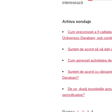
interesează
Arhiva sondaje
Cum preconizați a fi calitatea
Orășenesc Darabani, sub condu
Sunteți de acord să vă dați c
Cum apreciați activitatea d
Sunteți de acord cu vânzare
Darabani?
De ce, după inundaţiile actu
semnificative?
Pagina
4