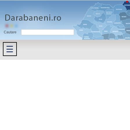
Cautare
☰