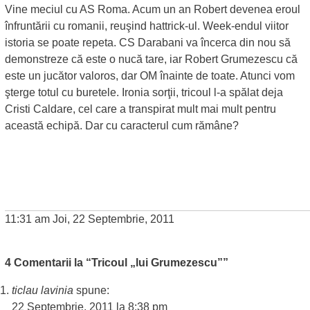
Vine meciul cu AS Roma. Acum un an Robert devenea eroul
înfruntării cu romanii, reuşind hattrick-ul. Week-endul viitor
istoria se poate repeta. CS Darabani va încerca din nou să
demonstreze că este o nucă tare, iar Robert Grumezescu că
este un jucător valoros, dar OM înainte de toate. Atunci vom
şterge totul cu buretele. Ironia sorţii, tricoul l-a spălat deja
Cristi Caldare, cel care a transpirat mult mai mult pentru
această echipă. Dar cu caracterul cum rămâne?
11:31 am Joi, 22 Septembrie, 2011
4 Comentarii la “Tricoul „lui Grumezescu””
ticlau lavinia
spune:
22 Septembrie, 2011 la 8:38 pm