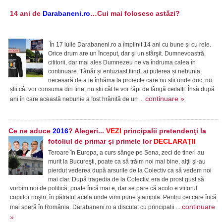
14 ani de
Darabaneni.ro
…Cui mai folosesc astăzi?
În 17 iulie Darabaneni.ro a împlinit 14 ani cu bune şi cu rele.
Orice drum are un început, dar şi un sfârşit. Dumnevoastră,
cititorii, dar mai ales Dumnezeu ne va îndruma calea în
continuare. Tânăr și entuziast fiind, ai puterea și nebunia
necesară de a te înhăma la proiecte care nu știi unde duc, nu
știi cât vor consuma din tine, nu știi cât te vor răpi de lângă ceilalți. Însă după
continuare »
ani în care această nebunie a fost hrănită de un ...
Ce ne aduce
2016
? Alegeri...
VEZI
principalii pretendenţi la
fotoliul de primar şi primele lor
DECLARAŢII
Teroare în Europa, a curs sânge pe Sena, zeci de tineri au
murit la Bucureşti, poate ca să trăim noi mai bine, alţii şi-au
pierdut vederea după arsurile de la Colectiv ca să vedem noi
mai clar. După tragedia de la Colectiv, era de prost gust să
vorbim noi de politică, poate încă mai e, dar se pare că acolo e viitorul
copiilor noştri, în pătratul acela unde vom pune ştampila. Pentru cei care încă
continuare
mai speră în România. Darabaneni.ro a discutat cu principalii ...
»