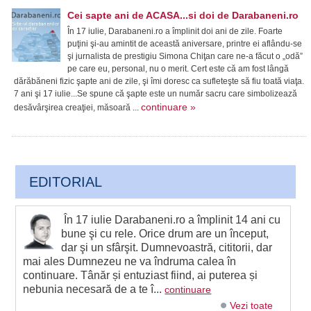
Cei sapte ani de ACASA...si doi de Darabaneni.ro
În 17 iulie, Darabaneni.ro a împlinit doi ani de zile. Foarte
puţini şi-au amintit de această aniversare, printre ei aflându-se
şi jurnalista de prestigiu Simona Chiţan care ne-a făcut o „odă”
pe care eu, personal, nu o merit. Cert este că am fost lângă
dărăbăneni fizic şapte ani de zile, şi îmi doresc ca sufleteşte să fiu toată viaţa.
7 ani şi 17 iulie...Se spune că şapte este un număr sacru care simbolizează
continuare »
desăvârşirea creaţiei, măsoară ...
EDITORIAL
În 17 iulie Darabaneni.ro a împlinit 14 ani cu
bune şi cu rele. Orice drum are un început,
dar şi un sfârşit. Dumnevoastră, cititorii, dar
mai ales Dumnezeu ne va îndruma calea în
continuare. Tânăr și entuziast fiind, ai puterea și
nebunia necesară de a te î...
continuare
Vezi toate