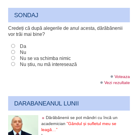
SONDAJ
Credeți că după alegerile de anul acesta, dărăbănenii
vor trăi mai bine?
Da
Nu
Nu se va schimba nimic
Nu știu, nu mă interesează
Voteaza
Vezi rezultate
DARABANEANUL LUNII
Dărăbănenii se pot mândri cu încă un
academician
”Gândul și sufletul meu se
leagă…”