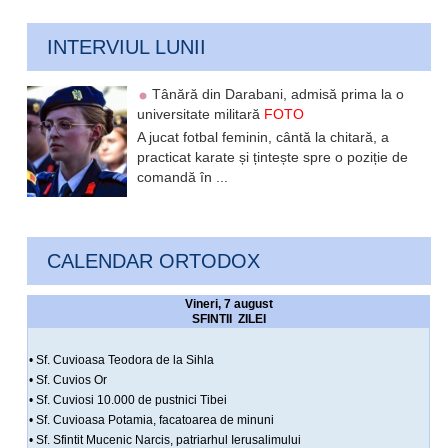
INTERVIUL LUNII
Tânără din Darabani, admisă prima la o
universitate militară
FOTO
A jucat fotbal feminin, cântă la chitară, a
practicat karate și țintește spre o poziție de
comandă în ...
CALENDAR ORTODOX
Vineri, 7 august
SFINTII ZILEI
• Sf. Cuvioasa Teodora de la Sihla
• Sf. Cuvios Or
• Sf. Cuviosi 10.000 de pustnici Tibei
• Sf. Cuvioasa Potamia, facatoarea de minuni
• Sf. Sfintit Mucenic Narcis, patriarhul Ierusalimului