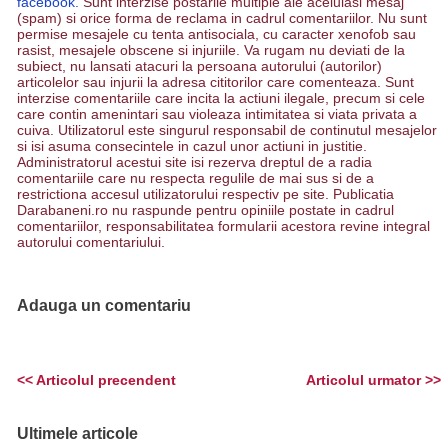
facebook.
Sunt interzise postarile multiple ale aceluiasi mesaj
(spam) si orice forma de reclama in cadrul comentariilor. Nu sunt
permise mesajele cu tenta antisociala, cu caracter xenofob sau
rasist, mesajele obscene si injuriile. Va rugam nu deviati de la
subiect, nu lansati atacuri la persoana autorului (autorilor)
articolelor sau injurii la adresa cititorilor care comenteaza. Sunt
interzise comentariile care incita la actiuni ilegale, precum si cele
care contin amenintari sau violeaza intimitatea si viata privata a
cuiva. Utilizatorul este singurul responsabil de continutul mesajelor
si isi asuma consecintele in cazul unor actiuni in justitie.
Administratorul acestui site isi rezerva dreptul de a radia
comentariile care nu respecta regulile de mai sus si de a
restrictiona accesul utilizatorului respectiv pe site. Publicatia
Darabaneni.ro nu raspunde pentru opiniile postate in cadrul
comentariilor, responsabilitatea formularii acestora revine integral
autorului comentariului.
Adauga un comentariu
<< Articolul precendent
Articolul urmator >>
Ultimele articole