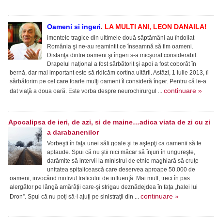
Oameni si ingeri
.
LA MULTI ANI, LEON DANAILA!
imentele tragice din ultimele două săptămâni au îndoliat
România şi ne-au reamintit ce înseamnă să fim oameni.
Distanţa dintre oameni şi îngeri s-a micşorat considerabil.
Drapelul naţional a fost sărbătorit şi apoi a fost coborât în
bernă, dar mai important este să ridicăm cortina uitării. Astăzi, 1 iulie 2013, îl
sărbătorim pe cel care foarte mulţi oameni îl consideră înger. Pentru că le-a
continuare »
dat viaţă a doua oară. Este vorba despre neurochirurgul ...
Apocalipsa de ieri, de azi, si de maine…adica viata de zi cu zi
a darabanenilor
Vorbeşti în faţa unei săli goale şi te aştepţi ca oamenii să te
aplaude. Spui că nu ştii nici măcar să înjuri în ungureşte,
darămite să intervii la ministrul de etnie maghiară să cruţe
unitatea spitalicească care deservea aproape 50.000 de
oameni, invocând motivul traficului de influenţă. Mai mult, treci în pas
alergător pe lângă amărâţii care-şi strigau deznădejdea în faţa „halei lui
continuare »
Dron”. Spui că nu poţi să-i ajuţi pe sinistraţii din ...