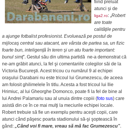
fiind preluat
atunci şi de
: „
Robert
liga2.ro
are toate
calităţile pentru
a ajunge fotbalist profesionist. Evoluează pe postul de
mijlocaş central sau atacant, are vârsta de partea sa, un fizic
foarte bun, inteligenţă în teren şi un atu foarte important:
bunul simţ
”. Gestul său din ultima partidă ne-a demonstrat că
ne-am grăbit atunci, la fel şi comentariile colegilor săi de la
Victoria Bucureşti. Acest tricou cu numărul 9 al echipei
oraşului Darabani nu este tricoul lui Grumezescu, de aceea
am folosit ghilimelele în titlu. Acesta a fost tricoul lui Ilie
Hrimiuc, al lui Gheorghe Domonco, poate fi la fel de bine al
lui Andrei Palamariu sau al unuia dintre copiii (
foto sus
) care
asistă din ce în ce mai mulţi la meciurile echipei locale.
Robert trebuie să fie un exemplu pentru aceşti copii, care
atunci când păşesc poarta stadionului să-şi şoptească în
gând:
„Când voi fi mare, vreau să mă fac Grumezescu”
.