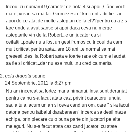
tricoul cu numarul 9,caracter de nota 4 si apoi „Când voi fi
mare, vreau să mă fac Grumezescu” km contradictie...ai
apoi de ce atat de multe asteptari de la el??pentru ca a zis
tare unde a avut sanse si apoi daca ceva nu merge
asteptarile vin de la Robert...e un jucator ca si
ceilalti...poate nu a fost un gest frumos cu tricoul da cam
mult criticat pentru asta...are 18 ani...e normal sa mai
gresesti..desi la Robert asta e foarte rar.e ok cum e laudat
sa fie si criticat...dar nu asa mult...nu cred ca merita
gelu dragota
spune:
24 Septembrie, 2011 la 8:27 pm
Nu am incercat sa fortez mana nimanui. Insa sunt deranjat
pentru ca nu s-a facut atata caz, privint caracterul unuia
sau altuia, acum un an si ceva cand un om, care " si-a facut
datoria pentru fatbalul darabanean" incerca sa desfiinteze
echipa, prin plecare cu o buna parte din jucatori pe alte
meleguri. Nu s-a facut atata caz cand jucatori cu state