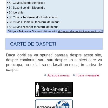
• Sf. Cuvios Asterie Singliticul
• Sf. Sozont cel din Nicomidia
• Sf. Iperehie
• Sf. Cuvios Teodosie, doctorul cel nou
• Sf. Cuvios Dometie, facatorul de minuni
• Sf. Cuvios Nicanor, facatorul de minuni
Click
pe sfinti
pentru Sinaxarul zilei sau click
aici pentru sinaxarul in format audio mp3
CARTE DE OASPETI
Daca doriti sa va spuneti parerea despre acest site,
despre continutul sau, sau despre un subiect care va
preocupa, nu ezitati sa ne lasati un mesaj in cartea de
oaspeti!
Adauga mesaj
Toate mesajele