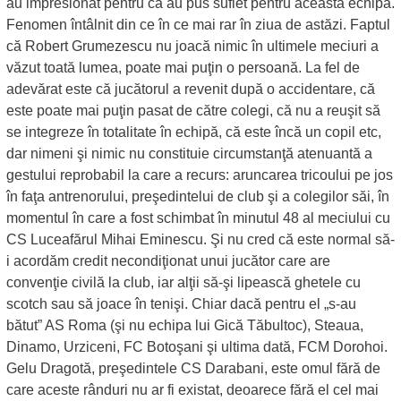
au impresionat pentru că au pus suflet pentru această echipă.
Fenomen întâlnit din ce în ce mai rar în ziua de astăzi. Faptul
că Robert Grumezescu nu joacă nimic în ultimele meciuri a
văzut toată lumea, poate mai puţin o persoană. La fel de
adevărat este că jucătorul a revenit după o accidentare, că
este poate mai puţin pasat de către colegi, că nu a reuşit să
se integreze în totalitate în echipă, că este încă un copil etc,
dar nimeni şi nimic nu constituie circumstanţă atenuantă a
gestului reprobabil la care a recurs: aruncarea tricoului pe jos
în faţa antrenorului, preşedintelui de club şi a colegilor săi, în
momentul în care a fost schimbat în minutul 48 al meciului cu
CS Luceafărul Mihai Eminescu. Şi nu cred că este normal să-
i acordăm credit necondiţionat unui jucător care are
convenţie civilă la club, iar alţii să-şi lipească ghetele cu
scotch sau să joace în tenişi. Chiar dacă pentru el „s-au
bătut” AS Roma (şi nu echipa lui Gică Tăbultoc), Steaua,
Dinamo, Urziceni, FC Botoşani şi ultima dată, FCM Dorohoi.
Gelu Dragotă, preşedintele CS Darabani, este omul fără de
care aceste rânduri nu ar fi existat, deoarece fără el cel mai