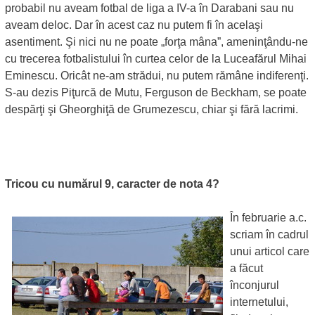
probabil nu aveam fotbal de liga a IV-a în Darabani sau nu
aveam deloc. Dar în acest caz nu putem fi în acelaşi
asentiment. Şi nici nu ne poate „forţa mâna”, ameninţându-ne
cu trecerea fotbalistului în curtea celor de la Luceafărul Mihai
Eminescu. Oricât ne-am strădui, nu putem rămâne indiferenţi.
S-au dezis Piţurcă de Mutu, Ferguson de Beckham, se poate
despărţi şi Gheorghiţă de Grumezescu, chiar şi fără lacrimi.
Tricou cu numărul 9, caracter de nota 4?
În februarie a.c.
scriam în cadrul
unui articol care
a făcut
înconjurul
internetului,