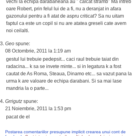
vechi la echipa darabaneana au " calcat stramb" Ma intreb
oare Robert, prin felul lui de a fi, nu a deranjat in afara
gazonului pentru a fi atat de aspru criticat? Sa nu uitam
faptul ca este un copil si nu are atatea greseli cate avem
noi ceilalti.
Geo
spune:
08 Octombrie, 2011 la 1:19 am
gestul lui trebuie pedepsit... caci raul trebuie taiat din
radacina... k sa se invete minte... si in legatura k a fost
cautat de As Roma, Steaua, Dinamo etc... sa vazut pana la
urma k are valoare de echipa darabani. Si sa mai lase
mandria la o parte...
Grrigutz
spune:
21 Noiembrie, 2011 la 1:53 pm
pacat de el
Postarea comentariilor presupune implicit crearea unui cont de