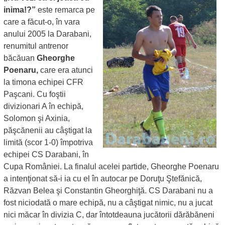
inima!?”
este remarca pe
care a făcut-o, în vara
anului 2005 la Darabani,
renumitul antrenor
băcăuan
Gheorghe
Poenaru,
care era atunci
la timona echipei CFR
Paşcani. Cu foştii
divizionari A în echipă,
Solomon şi Axinia,
păşcănenii au câştigat la
limită (scor 1-0) împotriva
echipei CS Darabani, în
Cupa României. La finalul acelei partide, Gheorghe Poenaru
a intenţionat să-i ia cu el în autocar pe Doruţu Ştefănică,
Răzvan Belea şi Constantin Gheorghiţă. CS Darabani nu a
fost niciodată o mare echipă, nu a câştigat nimic, nu a jucat
nici măcar în divizia C, dar întotdeauna jucătorii dărăbăneni