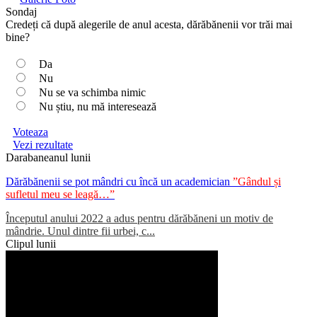
Sondaj
Credeți că după alegerile de anul acesta, dărăbănenii vor trăi mai
bine?
Da
Nu
Nu se va schimba nimic
Nu știu, nu mă interesează
Voteaza
Vezi rezultate
Darabaneanul lunii
Dărăbănenii se pot mândri cu încă un academician
”Gândul și
sufletul meu se leagă…”
Începutul anului 2022 a adus pentru dărăbăneni un motiv de
mândrie. Unul dintre fii urbei, c...
Clipul lunii