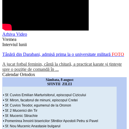
Arhiva Video
Vremea
Interviul lunii
Tânără din Darabani, admisă prima la o universitate militară
FOTO
A jucat fotbal feminin, cântă la chitară, a practicat karate și țintește
spre o poziție de comandă în ...
Calendar Ortodox
Sâmbata, 8 august
SFINTII ZILEI
• Sf. Cuvios Emilian Marturisitorul, episcopul Cizicului
• Sf. Miron, facatorul de minuni, episcopul Cretei
• Sf. Cuvios Teodor, egumenul de la Oronon
• Sf. 2 Mucenici din Tir
• Sf. Mucenic Stirachie
• Pomenirea înnoirii bisericilor Sfintilor Apostoli Petru si Pavel
• Sf. Nou Mucenic Anastasie bulgarul