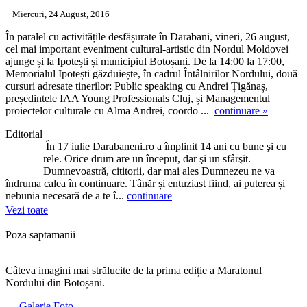
Miercuri, 24 August, 2016
În paralel cu activitățile desfășurate în Darabani, vineri, 26 august,
cel mai important eveniment cultural-artistic din Nordul Moldovei
ajunge și la Ipotești și municipiul Botoșani. De la 14:00 la 17:00,
Memorialul Ipotești găzduiește, în cadrul Întâlnirilor Nordului, două
cursuri adresate tinerilor: Public speaking cu Andrei Țigănaș,
președintele IAA Young Professionals Cluj, și Managementul
proiectelor culturale cu Alma Andrei, coordo ...
continuare »
Editorial
În 17 iulie Darabaneni.ro a împlinit 14 ani cu bune şi cu
rele. Orice drum are un început, dar şi un sfârşit.
Dumnevoastră, cititorii, dar mai ales Dumnezeu ne va
îndruma calea în continuare. Tânăr și entuziast fiind, ai puterea și
nebunia necesară de a te î...
continuare
Vezi toate
Poza saptamanii
Câteva imagini mai strălucite de la prima ediție a Maratonul
Nordului din Botoșani.
Galerie Foto