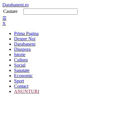
Darabaneni.ro
Cautare
☰
X
Prima Pagina
Despre Noi
Darabaneni
Diaspora
Istorie
Cultura
Social
Sanatate
Economic
Sport
Contact
ANUNTURI