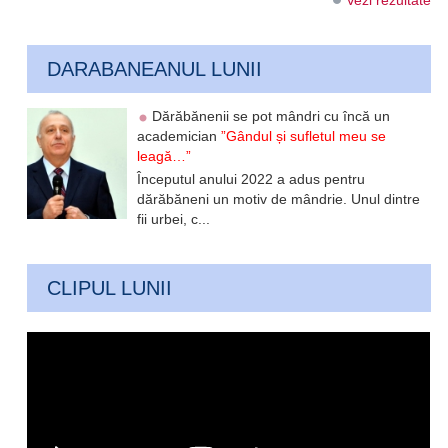
Vezi rezultate
DARABANEANUL LUNII
Dărăbănenii se pot mândri cu încă un
academician
”Gândul și sufletul meu se
leagă…”
Începutul anului 2022 a adus pentru
dărăbăneni un motiv de mândrie. Unul dintre
fii urbei, c...
CLIPUL LUNII