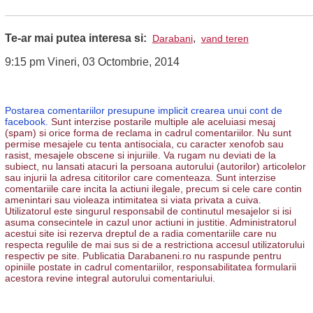
Te-ar mai putea interesa si:
,
Darabani
vand teren
9:15 pm Vineri, 03 Octombrie, 2014
Postarea comentariilor presupune implicit crearea unui cont de
facebook.
Sunt interzise postarile multiple ale aceluiasi mesaj
(spam) si orice forma de reclama in cadrul comentariilor. Nu sunt
permise mesajele cu tenta antisociala, cu caracter xenofob sau
rasist, mesajele obscene si injuriile. Va rugam nu deviati de la
subiect, nu lansati atacuri la persoana autorului (autorilor) articolelor
sau injurii la adresa cititorilor care comenteaza. Sunt interzise
comentariile care incita la actiuni ilegale, precum si cele care contin
amenintari sau violeaza intimitatea si viata privata a cuiva.
Utilizatorul este singurul responsabil de continutul mesajelor si isi
asuma consecintele in cazul unor actiuni in justitie. Administratorul
acestui site isi rezerva dreptul de a radia comentariile care nu
respecta regulile de mai sus si de a restrictiona accesul utilizatorului
respectiv pe site. Publicatia Darabaneni.ro nu raspunde pentru
opiniile postate in cadrul comentariilor, responsabilitatea formularii
acestora revine integral autorului comentariului.