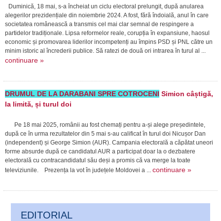
Duminică, 18 mai, s-a încheiat un ciclu electoral prelungit, după anularea
alegerilor prezidențiale din noiembrie 2024. A fost, fără îndoială, anul în care
societatea românească a transmis cel mai clar semnal de respingere a
partidelor tradiționale. Lipsa reformelor reale, corupția în expansiune, haosul
economic și promovarea liderilor incompetenți au împins PSD și PNL către un
minim istoric al încrederii publice. Să ratezi de două ori intrarea în turul al ...
continuare »
DRUMUL DE LA DARABANI SPRE COTROCENI
Simion câștigă,
la limită, și turul doi
Pe 18 mai 2025, românii au fost chemați pentru a-și alege președintele,
după ce în urma rezultatelor din 5 mai s-au calificat în turul doi Nicușor Dan
(independent) și George Simion (AUR). Campania electorală a căpătat uneori
forme absurde după ce candidatul AUR a participat doar la o dezbatere
electorală cu contracandidatul său deși a promis că va merge la toate
continuare »
televiziunile. Prezența la vot în județele Moldovei a ...
EDITORIAL