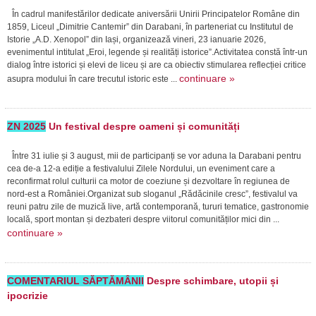
În cadrul manifestărilor dedicate aniversării Unirii Principatelor Române din
1859, Liceul „Dimitrie Cantemir” din Darabani, în parteneriat cu Institutul de
Istorie „A.D. Xenopol” din Iași, organizează vineri, 23 ianuarie 2026,
evenimentul intitulat „Eroi, legende și realități istorice”.Activitatea constă într-un
dialog între istorici și elevi de liceu și are ca obiectiv stimularea reflecției critice
continuare »
asupra modului în care trecutul istoric este ...
ZN 2025
Un festival despre oameni și comunități
Între 31 iulie și 3 august, mii de participanți se vor aduna la Darabani pentru
cea de-a 12-a ediție a festivalului Zilele Nordului, un eveniment care a
reconfirmat rolul culturii ca motor de coeziune și dezvoltare în regiunea de
nord-est a României.Organizat sub sloganul „Rădăcinile cresc”, festivalul va
reuni patru zile de muzică live, artă contemporană, tururi tematice, gastronomie
locală, sport montan și dezbateri despre viitorul comunităților mici din ...
continuare »
COMENTARIUL SĂPTĂMÂNII
Despre schimbare, utopii și
ipocrizie