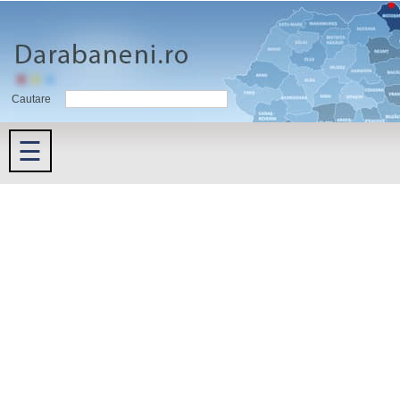
Cautare
☰