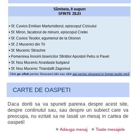
Sâmbata, 8 august
SFINTII ZILEI
• Sf. Cuvios Emilian Marturisitorul, episcopul Cizicului
• Sf. Miron, facatorul de minuni, episcopul Cretei
• Sf. Cuvios Teodor, egumenul de la Oronon
• Sf. 2 Mucenici din Tir
• Sf. Mucenic Stirachie
• Pomenirea înnoirii bisericilor Sfintilor Apostoli Petru si Pavel
• Sf. Nou Mucenic Anastasie bulgarul
• Sf. Nou Mucenic Triandafil Zagoreul
Click
pe sfinti
pentru Sinaxarul zilei sau click
aici pentru sinaxarul in format audio mp3
CARTE DE OASPETI
Daca doriti sa va spuneti parerea despre acest site,
despre continutul sau, sau despre un subiect care va
preocupa, nu ezitati sa ne lasati un mesaj in cartea de
oaspeti!
Adauga mesaj
Toate mesajele