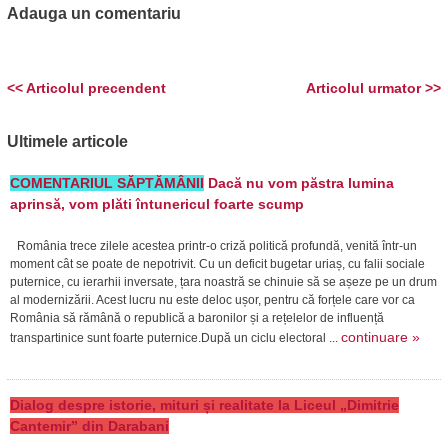
Adauga un comentariu
<< Articolul precendent
Articolul urmator >>
Ultimele articole
COMENTARIUL SĂPTĂMÂNII
Dacă nu vom păstra lumina
aprinsă, vom plăti întunericul foarte scump
România trece zilele acestea printr-o criză politică profundă, venită într-un
moment cât se poate de nepotrivit. Cu un deficit bugetar uriaș, cu falii sociale
puternice, cu ierarhii inversate, țara noastră se chinuie să se așeze pe un drum
al modernizării. Acest lucru nu este deloc ușor, pentru că forțele care vor ca
România să rămână o republică a baronilor și a rețelelor de influență
continuare »
transpartinice sunt foarte puternice.După un ciclu electoral ...
Dialog despre istorie, mituri și realitate la Liceul „Dimitrie
Cantemir” din Darabani