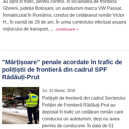
au oprit în trafic, pentru control, în localitatea de frontieră
Ghireni, județul Botoșani, un autoturism marca VW Passat,
înmatriculat în România, condus de cetățeanul român Victor
H., în varstă de 29 de ani. În urma controlului efectuat asupra
mijlocului de transport, ...
continuare »
”Mărțișoare” penale acordate în trafic de
polițiștii de frontieră din cadrul SPF
Rădăuți-Prut
Joi, 01 Martie, 2018
Poliţiştii de frontieră din cadrul Sectorului
Poliţiei de Frontieră Rădăuţi-Prut au
depistat în trafic un cetățean român care
conducea un autoturism, deși nu avea
permis de conducere. În data de 01