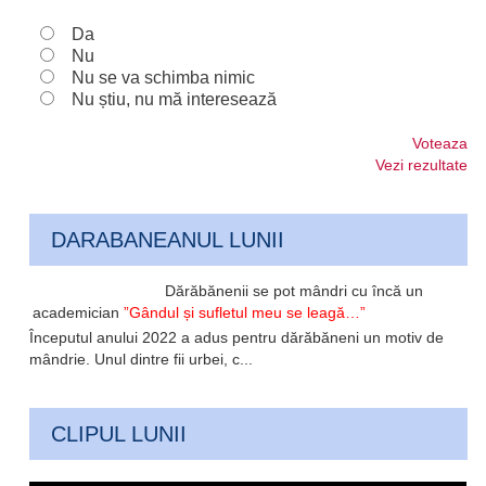
Da
Nu
Nu se va schimba nimic
Nu știu, nu mă interesează
Voteaza
Vezi rezultate
DARABANEANUL LUNII
Dărăbănenii se pot mândri cu încă un
academician
”Gândul și sufletul meu se leagă…”
Începutul anului 2022 a adus pentru dărăbăneni un motiv de
mândrie. Unul dintre fii urbei, c...
CLIPUL LUNII