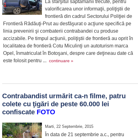
La sfârşitul săptămânii trecute, pentru
valorificarea unor informaţii, poliţiştii de
frontieră din cadrul Sectorului Poliţiei de
Frontieră Rădăuţi-Prut au desfăşurat o acţiune specifică pe
linia prevenirii şi combaterii contrabandei cu produse
accizabile. Pe timpul acţiunii, poliţiştii de frontieră au oprit în
localitatea de frontieră Cotu Miculinţi un autoturism marca
Opel, înmatriculat în Botoşani, despre care deţineau date că
este folosit pentru ...
continuare »
Contrabandist urmărit ca-n filme, patru
colete cu ţigări de peste 60.000 lei
confiscate
FOTO
Marti, 22 Septembrie, 2015
În data de 21 septembrie a.c., pentru