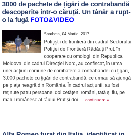
3000 de pachete de țigări de contrabandă
descoperite într-o căruță. Un tânăr a rupt-
o la fugă
FOTO&VIDEO
Sambata, 04 Martie, 2017
Poliţiştii de frontieră din cadrul Sectorului
Poliţiei de Frontieră Rădăuți Prut, în
cooperare cu omologii din Republica
Moldova, din cadrul Direcției Nord, au confiscat, în urma
unei acţiuni comune de combatere a contrabandei cu ţigări,
3.000 pachete cu ţigări de contrabandă, ce urmau să ajungă
pe piaţa neagră din România. În cadrul acțiunii, au fost
reţinute patru persoane, doi cetățeni români, tată și fiu, pe
malul românesc al râului Prut și doi ...
continuare »
Alfa Romeo furat din Italia, identificat in