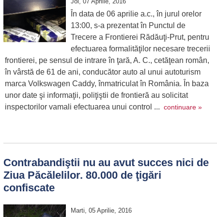
Joi, 07 Aprilie, 2016
În data de 06 aprilie a.c., în jurul orelor
13:00, s-a prezentat în Punctul de
Trecere a Frontierei Rădăuţi-Prut, pentru
efectuarea formalităţilor necesare trecerii
frontierei, pe sensul de intrare în ţară, A. C., cetăţean român,
în vârstă de 61 de ani, conducător auto al unui autoturism
marca Volkswagen Caddy, înmatriculat în România. În baza
unor date şi informaţii, poliţiştii de frontieră au solicitat
inspectorilor vamali efectuarea unui control ...
continuare »
Contrabandiştii nu au avut succes nici de
Ziua Păcălelilor. 80.000 de ţigări
confiscate
Marti, 05 Aprilie, 2016