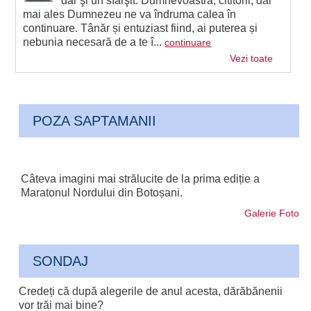
dar şi un sfârşit. Dumnevoastră, cititorii, dar
mai ales Dumnezeu ne va îndruma calea în
continuare. Tânăr și entuziast fiind, ai puterea și
nebunia necesară de a te î...
continuare
Vezi toate
POZA SAPTAMANII
Câteva imagini mai strălucite de la prima ediție a
Maratonul Nordului din Botoșani.
Galerie Foto
SONDAJ
Credeți că după alegerile de anul acesta, dărăbănenii
vor trăi mai bine?