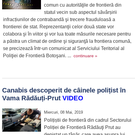
comun cu autorităţile de frontieră din
statul vecin sub aspectul săvârșirii
infracțiunilor de contrabandă şi trecere frauduloasă a
frontierei de stat. Reprezentanţii celor două state vor
colabora şi în viitor şi vor lua toate măsurile necesare pentru
a păstra un climat de ordine şi siguranţă la frontiera comună,
se precizează într-un comunicat al Serviciului Teritorial al
Poliţiei de Frontieră Botoşani. ...
continuare »
Canabis descoperit de câinele polițist în
Vama Rădăuți-Prut
VIDEO
Miercuri, 08 Mai, 2019
Polițiștii de frontieră din cadrul Sectorului
Poliției de Frontieră Rădăuţi Prut au
depistat un tânăr, care avea asupra lui