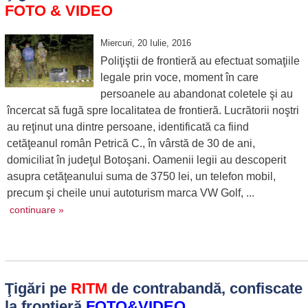
FOTO & VIDEO
Miercuri, 20 Iulie, 2016
Poliţiştii de frontieră au efectuat somaţiile
legale prin voce, moment în care
persoanele au abandonat coletele şi au
încercat să fugă spre localitatea de frontieră. Lucrătorii noştri
au reţinut una dintre persoane, identificată ca fiind
cetăţeanul român Petrică C., în vârstă de 30 de ani,
domiciliat în judeţul Botoşani. Oamenii legii au descoperit
asupra cetăţeanului suma de 3750 lei, un telefon mobil,
precum şi cheile unui autoturism marca VW Golf, ...
continuare »
Ţigări pe
RITM
de contrabandă, confiscate
la frontieră
FOTO&VIDEO