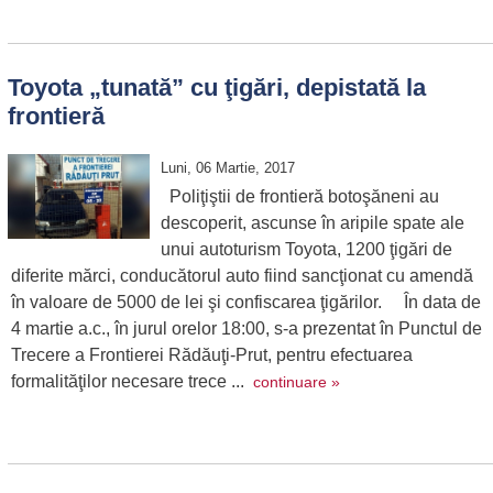
Toyota „tunată” cu ţigări, depistată la
frontieră
Luni, 06 Martie, 2017
Poliţiştii de frontieră botoşăneni au
descoperit, ascunse în aripile spate ale
unui autoturism Toyota, 1200 ţigări de
diferite mărci, conducătorul auto fiind sancţionat cu amendă
în valoare de 5000 de lei şi confiscarea ţigărilor. În data de
4 martie a.c., în jurul orelor 18:00, s-a prezentat în Punctul de
Trecere a Frontierei Rădăuţi-Prut, pentru efectuarea
formalităţilor necesare trece ...
continuare »