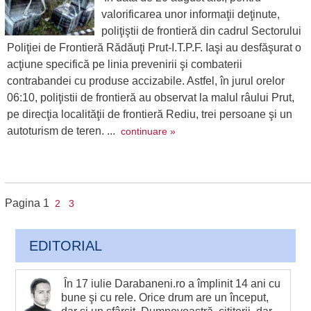
valorificarea unor informaţii deţinute,
poliţiştii de frontieră din cadrul Sectorului
Poliţiei de Frontieră Rădăuţi Prut-I.T.P.F. Iaşi au desfăşurat o
acţiune specifică pe linia prevenirii şi combaterii
contrabandei cu produse accizabile. Astfel, în jurul orelor
06:10, poliţistii de frontieră au observat la malul râului Prut,
pe direcţia localităţii de frontieră Rediu, trei persoane şi un
autoturism de teren. ...
continuare »
Pagina
1
2
3
EDITORIAL
În 17 iulie Darabaneni.ro a împlinit 14 ani cu
bune şi cu rele. Orice drum are un început,