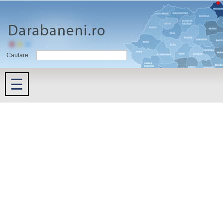
Cautare
☰