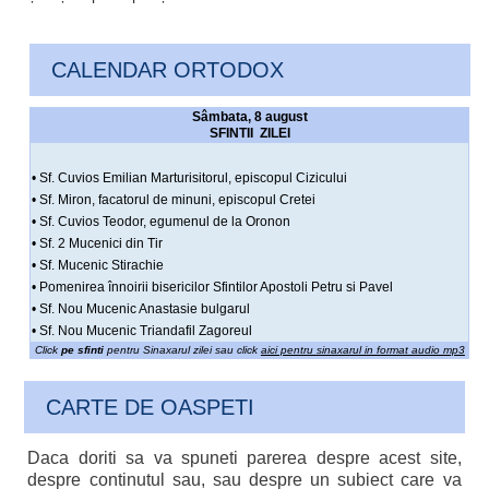
CALENDAR ORTODOX
Sâmbata, 8 august
SFINTII ZILEI
• Sf. Cuvios Emilian Marturisitorul, episcopul Cizicului
• Sf. Miron, facatorul de minuni, episcopul Cretei
• Sf. Cuvios Teodor, egumenul de la Oronon
• Sf. 2 Mucenici din Tir
• Sf. Mucenic Stirachie
• Pomenirea înnoirii bisericilor Sfintilor Apostoli Petru si Pavel
• Sf. Nou Mucenic Anastasie bulgarul
• Sf. Nou Mucenic Triandafil Zagoreul
Click
pe sfinti
pentru Sinaxarul zilei sau click
aici pentru sinaxarul in format audio mp3
CARTE DE OASPETI
Daca doriti sa va spuneti parerea despre acest site,
despre continutul sau, sau despre un subiect care va