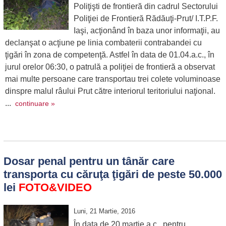
Poliţişti de frontieră din cadrul Sectorului
Poliţiei de Frontieră Rădăuţi-Prut/ I.T.P.F.
Iaşi, acţionând în baza unor informaţii, au
declanşat o acţiune pe linia combaterii contrabandei cu
ţigări în zona de competenţă. Astfel în data de 01.04.a.c., în
jurul orelor 06:30, o patrulă a poliţiei de frontieră a observat
mai multe persoane care transportau trei colete voluminoase
dinspre malul râului Prut către interiorul teritoriului naţional.
...
continuare »
Dosar penal pentru un tânăr care
transporta cu căruţa ţigări de peste 50.000
lei
FOTO&VIDEO
Luni, 21 Martie, 2016
În data de 20 martie a.c., pentru