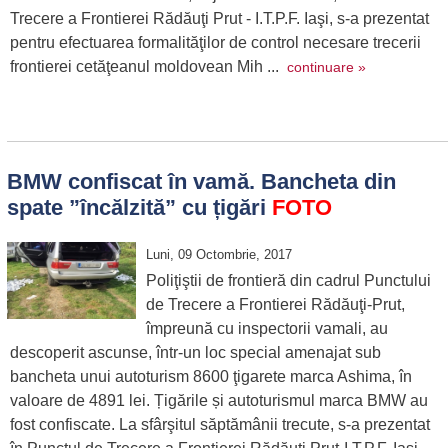
Trecere a Frontierei Rădăuţi Prut - I.T.P.F. Iaşi, s-a prezentat
pentru efectuarea formalităţilor de control necesare trecerii
frontierei cetăţeanul moldovean Mih ...
continuare »
BMW confiscat în vamă. Bancheta din
spate ”încălzită” cu țigări
FOTO
Luni, 09 Octombrie, 2017
Poliţiştii de frontieră din cadrul Punctului
de Trecere a Frontierei Rădăuţi-Prut,
împreună cu inspectorii vamali, au
descoperit ascunse, într-un loc special amenajat sub
bancheta unui autoturism 8600 ţigarete marca Ashima, în
valoare de 4891 lei. Țigările și autoturismul marca BMW au
fost confiscate. La sfârşitul săptămânii trecute, s-a prezentat