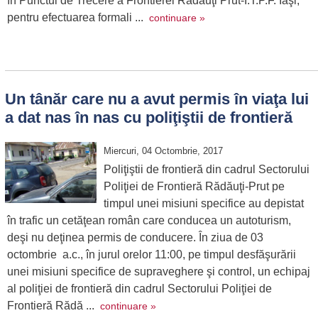
în Punctul de Trecere a Frontierei Rădăuţi Prut-I.T.P.F. Iaşi,
pentru efectuarea formali ...
continuare »
Un tânăr care nu a avut permis în viaţa lui
a dat nas în nas cu poliţiştii de frontieră
Miercuri, 04 Octombrie, 2017
Poliţiştii de frontieră din cadrul Sectorului
Poliţiei de Frontieră Rădăuţi-Prut pe
timpul unei misiuni specifice au depistat
în trafic un cetăţean român care conducea un autoturism,
deşi nu deţinea permis de conducere. În ziua de 03
octombrie a.c., în jurul orelor 11:00, pe timpul desfăşurării
unei misiuni specifice de supraveghere şi control, un echipaj
al poliţiei de frontieră din cadrul Sectorului Poliţiei de
Frontieră Rădă ...
continuare »