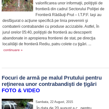
valorificarea unor informaţii, poliţiştii de
frontieră din cadrul Sectorului Poliţiei de
Frontieră Rădăuţi-Prut – I.T.P.F. Iaşi au
desfăşurat o acţiune specifică pe linia prevenirii şi
combaterii contrabandei cu produse accizabile. Astfel, în
jurul orelor 05:40, poliţiştii de frontieră au descoperit
abandonate in apropierea frontierei de stat, pe direcţia
localităţii de frontieră Rediu, patru colete cu ţigări. ...
continuare »
Focuri de armă pe malul Prutului pentru
reţinerea unor contrabandişti de ţigări
FOTO & VIDEO
Sambata, 22 August, 2015
În data de 20 august a.c., pentru