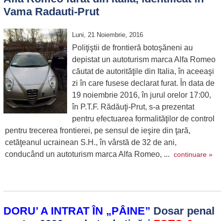
Vama Radauti-Prut
Luni, 21 Noiembrie, 2016
Poliţiştii de frontieră botoşăneni au
depistat un autoturism marca Alfa Romeo
căutat de autorităţile din Italia, în aceeaşi
zi în care fusese declarat furat. În data de
19 noiembrie 2016, în jurul orelor 17:00,
în P.T.F. Rădăuţi-Prut, s-a prezentat
pentru efectuarea formalităţilor de control
pentru trecerea frontierei, pe sensul de ieşire din ţară,
cetăţeanul ucrainean S.H., în vârstă de 32 de ani,
conducând un autoturism marca Alfa Romeo, ...
continuare »
DORU’ A INTRAT ÎN „PÂINE”
Dosar penal