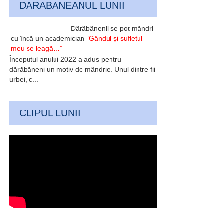
DARABANEANUL LUNII
Dărăbănenii se pot mândri
cu încă un academician
”Gândul și sufletul
meu se leagă…”
Începutul anului 2022 a adus pentru
dărăbăneni un motiv de mândrie. Unul dintre fii
urbei, c...
CLIPUL LUNII