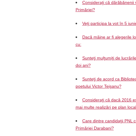
Consideraţi că dărăbănenii v
Primăriei?
Veţi participa la vot în 5 iun
Dacă mâine ar fi alegerile l
cu:
Sunteţi mulţumiţi de lucrăril
doi ani?
Sunteţi de acord ca Biblio
poetului Victor Teişanu?
Consideraţi că dacă 2016 es
mai multe realizări pe plan loca
Care dintre candidaţii PNL c
Primăriei Darabani?