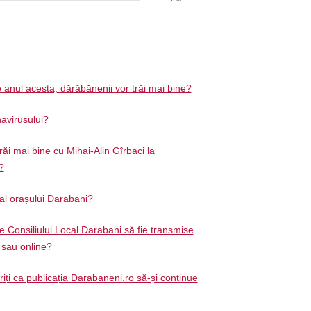
 anul acesta, dărăbănenii vor trăi mai bine?
avirusului?
răi mai bine cu Mihai-Alin Gîrbaci la
?
 al orașului Darabani?
e Consiliului Local Darabani să fie transmise
ă sau online?
ți ca publicația Darabaneni.ro să-și continue