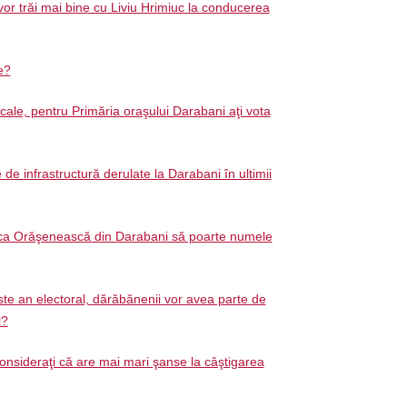
or trăi mai bine cu Liviu Hrimiuc la conducerea
ie?
ocale, pentru Primăria oraşului Darabani aţi vota
e de infrastructură derulate la Darabani în ultimii
teca Orăşenească din Darabani să poarte numele
te an electoral, dărăbănenii vor avea parte de
l?
onsideraţi că are mai mari şanse la câştigarea