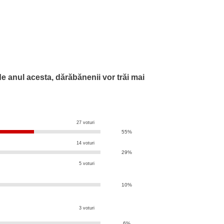
de anul acesta, dărăbănenii vor trăi mai
27 voturi
55%
14 voturi
29%
5 voturi
10%
3 voturi
6%