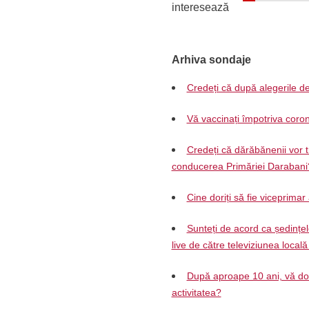
interesează
Arhiva sondaje
Credeți că după alegerile de
Vă vaccinați împotriva coron
Credeți că dărăbănenii vor t
conducerea Primăriei Darabani
Cine doriți să fie viceprimar
Sunteți de acord ca ședințel
live de către televiziunea local
După aproape 10 ani, vă dori
activitatea?