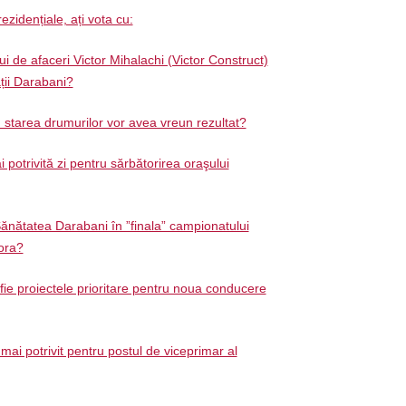
ezidențiale, ați vota cu:
 de afaceri Victor Mihalachi (Victor Construct)
ății Darabani?
d starea drumurilor vor avea vreun rezultat?
 potrivită zi pentru sărbătorirea oraşului
ănătatea Darabani în ”finala” campionatului
ora?
 fie proiectele prioritare pentru noua conducere
mai potrivit pentru postul de viceprimar al