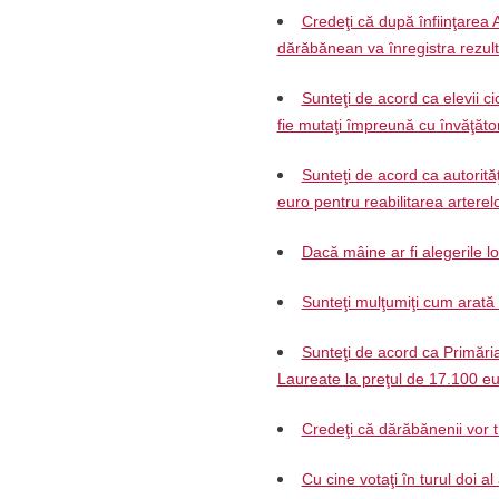
Credeţi că după înfiinţarea 
dărăbănean va înregistra rezul
Sunteţi de acord ca elevii ci
fie mutaţi împreună cu învăţăto
Sunteţi de acord ca autorită
euro pentru reabilitarea arterelo
Dacă mâine ar fi alegerile l
Sunteţi mulţumiţi cum arat
Sunteţi de acord ca Primări
Laureate la preţul de 17.100 e
Credeţi că dărăbănenii vor 
Cu cine votaţi în turul doi al