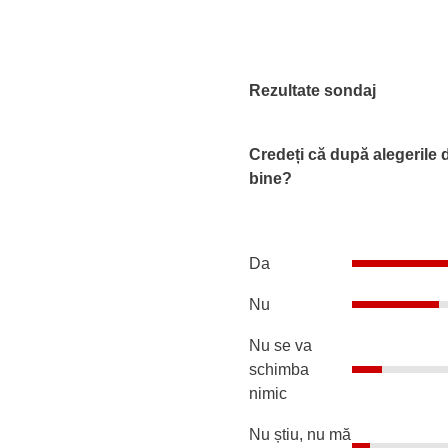
Rezultate sondaj
Credeți că după alegerile 
bine?
Da
Nu
Nu se va
schimba
nimic
Nu știu, nu mă