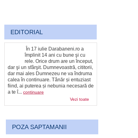
EDITORIAL
În 17 iulie Darabaneni.ro a
împlinit 14 ani cu bune şi cu
rele. Orice drum are un început,
dar şi un sfârşit. Dumnevoastră, cititorii,
dar mai ales Dumnezeu ne va îndruma
calea în continuare. Tânăr și entuziast
fiind, ai puterea și nebunia necesară de
a te î...
continuare
Vezi toate
POZA SAPTAMANII