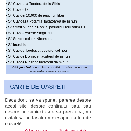
• Sf. Cuvioasa Teodora de la Sihla
• Sf. Cuvios Or
• Sf. Cuviosi 10.000 de pustnici Tibei
• Sf. Cuvioasa Potamia, facatoarea de minuni
• Sf. Sfintit Mucenic Narcis, patriarhul Ierusalimului
• Sf. Cuvios Asterie Singliticul
• Sf. Sozont cel din Nicomidia
• Sf. Iperehie
• Sf. Cuvios Teodosie, doctorul cel nou
• Sf. Cuvios Dometie, facatorul de minuni
• Sf. Cuvios Nicanor, facatorul de minuni
Click
pe sfinti
pentru Sinaxarul zilei sau click
aici pentru
sinaxarul in format audio mp3
CARTE DE OASPETI
Daca doriti sa va spuneti parerea despre
acest site, despre continutul sau, sau
despre un subiect care va preocupa, nu
ezitati sa ne lasati un mesaj in cartea de
oaspeti!
Adauga mesaj
Toate mesajele