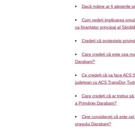
Dacă mâine ar fi alegerile pr
Cum vedeți implicarea omului
ca finanțator principal al Sănăt
Credeți că protestele privin
Care credeţi că este cea mai
Darabani?
Ce credeți că va face ACS S
județean cu ACS TransDor Tud
Care credeți că ar trebui să
a Primăriei Darabani?
Cine consideraţi că este cel 
oraşului Darabani?