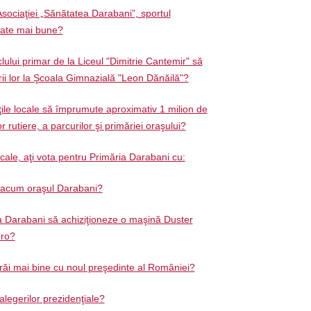
Asociaţiei „Sănătatea Darabani”, sportul
tate mai bune?
clului primar de la Liceul "Dimitrie Cantemir" să
rii lor la Şcoala Gimnazială "Leon Dănăilă"?
ţile locale să împrumute aproximativ 1 milion de
r rutiere, a parcurilor şi primăriei oraşului?
ocale, aţi vota pentru Primăria Darabani cu:
ă acum oraşul Darabani?
a Darabani să achiziţioneze o maşină Duster
uro?
trăi mai bine cu noul preşedinte al României?
 alegerilor prezidenţiale?