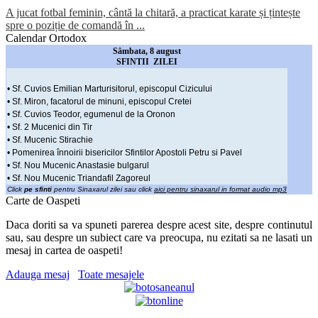
A jucat fotbal feminin, cântă la chitară, a practicat karate și țintește
spre o poziție de comandă în ...
Calendar Ortodox
Sâmbata, 8 august
SFINTII ZILEI
• Sf. Cuvios Emilian Marturisitorul, episcopul Cizicului
• Sf. Miron, facatorul de minuni, episcopul Cretei
• Sf. Cuvios Teodor, egumenul de la Oronon
• Sf. 2 Mucenici din Tir
• Sf. Mucenic Stirachie
• Pomenirea înnoirii bisericilor Sfintilor Apostoli Petru si Pavel
• Sf. Nou Mucenic Anastasie bulgarul
• Sf. Nou Mucenic Triandafil Zagoreul
Click
pe sfinti
pentru Sinaxarul zilei sau click
aici pentru sinaxarul in format audio mp3
Carte de Oaspeti
Daca doriti sa va spuneti parerea despre acest site, despre continutul
sau, sau despre un subiect care va preocupa, nu ezitati sa ne lasati un
mesaj in cartea de oaspeti!
Adauga mesaj
Toate mesajele