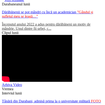
Darabaneanul lunii
Dărăbănenii se pot mândri cu încă un academician
”Gândul și
sufletul meu se leagă…”
Începutul anului 2022 a adus pentru dărăbăneni un motiv de
mândrie. Unul dintre fii urbei, c...
Clipul lunii
Arhiva Video
Vremea
Interviul lunii
Tânără din Darabani, admisă prima la o universitate militară
FOTO