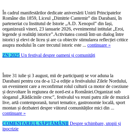
În cadrul manifestărilor dedicate aniversării Unirii Principatelor
Române din 1859, Liceul „Dimitrie Cantemir” din Darabani, în
parteneriat cu Institutul de Istorie „A.D. Xenopol” din Iași,
organizează vineri, 23 ianuarie 2026, evenimentul intitulat „Eroi,
legende și realități istorice”.Activitatea constă într-un dialog între
istorici și elevi de liceu și are ca obiectiv stimularea reflecției critice
asupra modului în care trecutul istoric este ...
continuare »
ZN 2025
Un festival despre oameni și comunități
Între 31 iulie și 3 august, mii de participanți se vor aduna la
Darabani pentru cea de-a 12-a ediție a festivalului Zilele Nordului,
un eveniment care a reconfirmat rolul culturii ca motor de coeziune
și dezvoltare în regiunea de nord-est a României.Organizat sub
sloganul „Rădăcinile cresc”, festivalul va reuni patru zile de muzică
live, artă contemporană, tururi tematice, gastronomie locală, sport
montan și dezbateri despre viitorul comunităților mici din ...
continuare »
COMENTARIUL SĂPTĂMÂNII
Despre schimbare, utopii și
ipocrizie