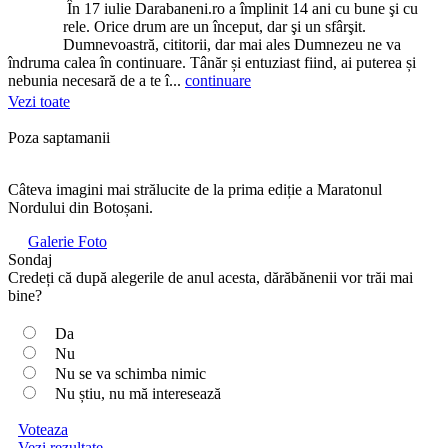
În 17 iulie Darabaneni.ro a împlinit 14 ani cu bune şi cu
rele. Orice drum are un început, dar şi un sfârşit.
Dumnevoastră, cititorii, dar mai ales Dumnezeu ne va
îndruma calea în continuare. Tânăr și entuziast fiind, ai puterea și
nebunia necesară de a te î...
continuare
Vezi toate
Poza saptamanii
Câteva imagini mai strălucite de la prima ediție a Maratonul
Nordului din Botoșani.
Galerie Foto
Sondaj
Credeți că după alegerile de anul acesta, dărăbănenii vor trăi mai
bine?
Da
Nu
Nu se va schimba nimic
Nu știu, nu mă interesează
Voteaza
Vezi rezultate