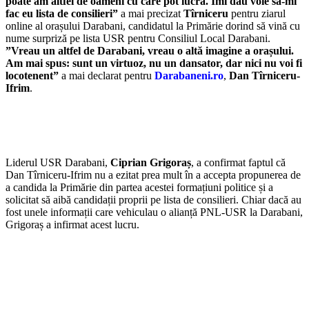
poate am altfel de oameni cu care pot lucra. Îmi dau voie să-mi
fac eu lista de consilieri”
a mai precizat
Tîrniceru
pentru ziarul
online al orașului Darabani, candidatul la Primărie dorind să vină cu
nume surpriză pe lista USR pentru Consiliul Local Darabani.
”Vreau un altfel de Darabani, vreau o altă imagine a orașului.
Am mai spus: sunt un virtuoz, nu un dansator, dar nici nu voi fi
locotenent”
a mai declarat pentru
Darabaneni.ro
,
Dan Tîrniceru-
Ifrim
.
Liderul USR Darabani,
Ciprian Grigoraș
, a confirmat faptul că
Dan Tîrniceru-Ifrim nu a ezitat prea mult în a accepta propunerea de
a candida la Primărie din partea acestei formațiuni politice și a
solicitat să aibă candidații proprii pe lista de consilieri. Chiar dacă au
fost unele informații care vehiculau o alianță PNL-USR la Darabani,
Grigoraș a infirmat acest lucru.