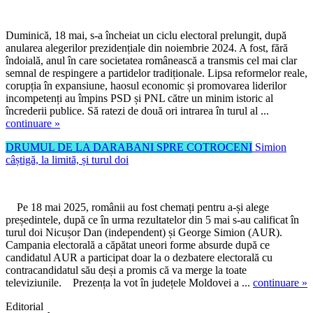
Duminică, 18 mai, s-a încheiat un ciclu electoral prelungit, după
anularea alegerilor prezidențiale din noiembrie 2024. A fost, fără
îndoială, anul în care societatea românească a transmis cel mai clar
semnal de respingere a partidelor tradiționale. Lipsa reformelor reale,
corupția în expansiune, haosul economic și promovarea liderilor
incompetenți au împins PSD și PNL către un minim istoric al
încrederii publice. Să ratezi de două ori intrarea în turul al ...
continuare »
DRUMUL DE LA DARABANI SPRE COTROCENI
Simion
câștigă, la limită, și turul doi
Pe 18 mai 2025, românii au fost chemați pentru a-și alege
președintele, după ce în urma rezultatelor din 5 mai s-au calificat în
turul doi Nicușor Dan (independent) și George Simion (AUR).
Campania electorală a căpătat uneori forme absurde după ce
candidatul AUR a participat doar la o dezbatere electorală cu
contracandidatul său deși a promis că va merge la toate
televiziunile. Prezența la vot în județele Moldovei a ...
continuare »
Editorial