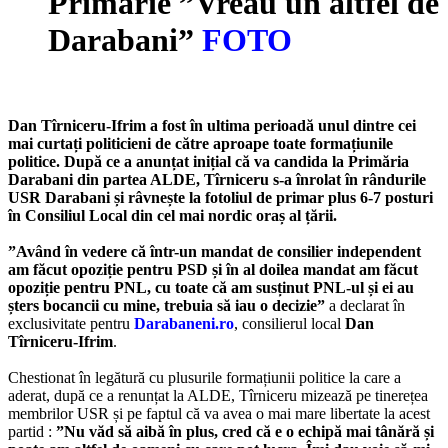
Primărie ”Vreau un altfel de
Darabani”
FOTO
Dan Tîrniceru-Ifrim a fost în ultima perioadă unul dintre cei
mai curtați politicieni de către aproape toate formațiunile
politice. După ce a anunțat inițial că va candida la Primăria
Darabani din partea ALDE, Tîrniceru s-a înrolat în rândurile
USR Darabani și râvnește la fotoliul de primar plus 6-7 posturi
în Consiliul Local din cel mai nordic oraș al țării.
”Având în vedere că într-un mandat de consilier independent
am făcut opoziție pentru PSD și în al doilea mandat am făcut
opoziție pentru PNL, cu toate că am susținut PNL-ul și ei au
șters bocancii cu mine, trebuia să iau o decizie”
a declarat în
exclusivitate pentru
Darabaneni.ro
, consilierul local
Dan
Tîrniceru-Ifrim
.
Chestionat în legătură cu plusurile formațiunii politice la care a
aderat, după ce a renunțat la ALDE, Tîrniceru mizează pe tinerețea
membrilor USR și pe faptul că va avea o mai mare libertate la acest
partid :
”Nu văd să aibă în plus, cred că e o echipă mai tânără și