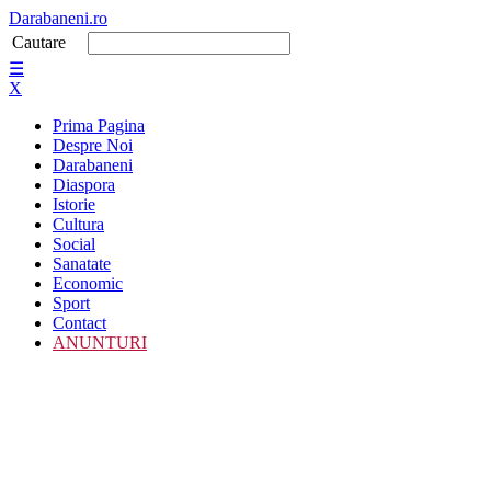
Darabaneni.ro
Cautare
☰
X
Prima Pagina
Despre Noi
Darabaneni
Diaspora
Istorie
Cultura
Social
Sanatate
Economic
Sport
Contact
ANUNTURI