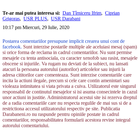
Te-ar mai putea interesa si:
Dan Tîrniceru Ifrim
,
Ciprian
Grigoras
,
USR PLUS
,
USR Darabani
10:17 pm Miercuri, 29 Iulie, 2020
Postarea comentariilor presupune implicit crearea unui cont de
facebook.
Sunt interzise postarile multiple ale aceluiasi mesaj (spam)
si orice forma de reclama in cadrul comentariilor. Nu sunt permise
mesajele cu tenta antisociala, cu caracter xenofob sau rasist, mesajele
obscene si injuriile. Va rugam nu deviati de la subiect, nu lansati
atacuri la persoana autorului (autorilor) articolelor sau injurii la
adresa cititorilor care comenteaza. Sunt interzise comentariile care
incita la actiuni ilegale, precum si cele care contin amenintari sau
violeaza intimitatea si viata privata a cuiva. Utilizatorul este singurul
responsabil de continutul mesajelor si isi asuma consecintele in cazul
unor actiuni in justitie. Administratorul acestui site isi rezerva dreptul
de a radia comentariile care nu respecta regulile de mai sus si de a
restrictiona accesul utilizatorului respectiv pe site. Publicatia
Darabaneni.ro nu raspunde pentru opiniile postate in cadrul
comentariilor, responsabilitatea formularii acestora revine integral
autorului comentariului.