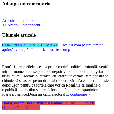
Adauga un comentariu
Articolul urmator >>
<< Articolul precendent
Ultimele articole
COMENTARIUL SĂPTĂMÂNII
Dacă nu vom păstra lumina
aprinsă, vom plăti întunericul foarte scump
România trece zilele acestea printr-o criză politică profundă, venită
într-un moment cât se poate de nepotrivit. Cu un deficit bugetar
uriaș, cu falii sociale puternice, cu ierarhii inversate, țara noastră se
chinuie să se așeze pe un drum al modernizării. Acest lucru nu este
deloc ușor, pentru că forțele care vor ca România să rămână o
republică a baronilor și a rețelelor de influență transpartinice sunt
foarte puternice.După un ciclu electoral ...
continuare »
Dialog despre istorie, mituri și realitate la Liceul „Dimitrie
Cantemir” din Darabani