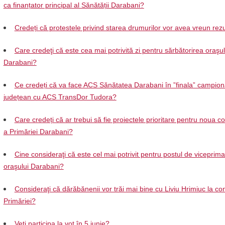
ca finanțator principal al Sănătății Darabani?
Credeți că protestele privind starea drumurilor vor avea vreun rezu
Care credeţi că este cea mai potrivită zi pentru sărbătorirea oraşul
Darabani?
Ce credeți că va face ACS Sănătatea Darabani în ”finala” campion
județean cu ACS TransDor Tudora?
Care credeți că ar trebui să fie proiectele prioritare pentru noua 
a Primăriei Darabani?
Cine consideraţi că este cel mai potrivit pentru postul de viceprima
oraşului Darabani?
Consideraţi că dărăbănenii vor trăi mai bine cu Liviu Hrimiuc la c
Primăriei?
Veţi participa la vot în 5 iunie?