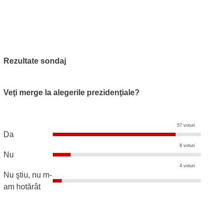
Rezultate sondaj
Veţi merge la alegerile prezidenţiale?
57 voturi
Da
8 voturi
Nu
4 voturi
Nu ştiu, nu m-
am hotărât