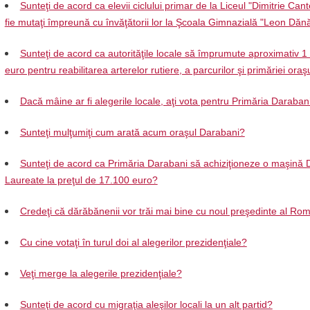
Sunteţi de acord ca elevii ciclului primar de la Liceul "Dimitrie Can
fie mutaţi împreună cu învăţătorii lor la Şcoala Gimnazială "Leon Dănă
Sunteţi de acord ca autorităţile locale să împrumute aproximativ 1
euro pentru reabilitarea arterelor rutiere, a parcurilor şi primăriei oraş
Dacă mâine ar fi alegerile locale, aţi vota pentru Primăria Daraban
Sunteţi mulţumiţi cum arată acum oraşul Darabani?
Sunteţi de acord ca Primăria Darabani să achiziţioneze o maşină 
Laureate la preţul de 17.100 euro?
Credeţi că dărăbănenii vor trăi mai bine cu noul preşedinte al Ro
Cu cine votaţi în turul doi al alegerilor prezidenţiale?
Veţi merge la alegerile prezidenţiale?
Sunteţi de acord cu migraţia aleşilor locali la un alt partid?