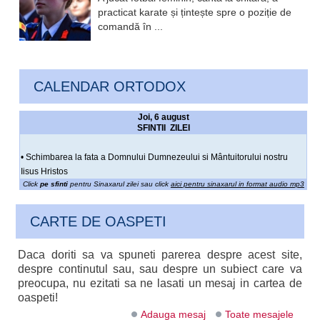
practicat karate și țintește spre o poziție de
comandă în ...
CALENDAR ORTODOX
Joi, 6 august
SFINTII ZILEI
• Schimbarea la fata a Domnului Dumnezeului si Mântuitorului nostru
Iisus Hristos
Click
pe sfinti
pentru Sinaxarul zilei sau click
aici pentru sinaxarul in format audio mp3
CARTE DE OASPETI
Daca doriti sa va spuneti parerea despre acest site,
despre continutul sau, sau despre un subiect care va
preocupa, nu ezitati sa ne lasati un mesaj in cartea de
oaspeti!
Adauga mesaj
Toate mesajele