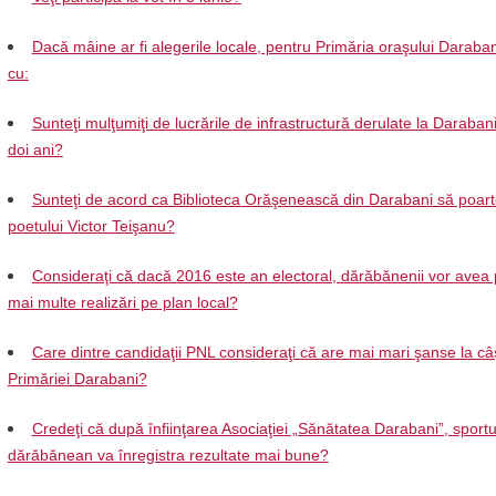
Dacă mâine ar fi alegerile locale, pentru Primăria oraşului Daraban
cu:
Sunteţi mulţumiţi de lucrările de infrastructură derulate la Darabani 
doi ani?
Sunteţi de acord ca Biblioteca Orăşenească din Darabani să poar
poetului Victor Teişanu?
Consideraţi că dacă 2016 este an electoral, dărăbănenii vor avea 
mai multe realizări pe plan local?
Care dintre candidaţii PNL consideraţi că are mai mari şanse la câ
Primăriei Darabani?
Credeţi că după înfiinţarea Asociaţiei „Sănătatea Darabani”, sportu
dărăbănean va înregistra rezultate mai bune?