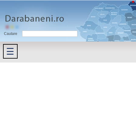
Cautare
☰