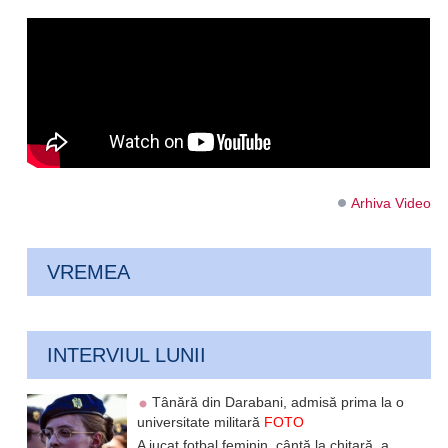
Arhiva Video
VREMEA
INTERVIUL LUNII
Tânără din Darabani, admisă prima la o
universitate militară
FOTO
A jucat fotbal feminin, cântă la chitară, a