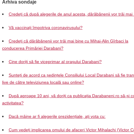
Arhiva sondaje
Credeți că după alegerile de anul acesta, dărăbănenii vor trăi mai
Vă vaccinați împotriva coronavirusului?
Credeți că dărăbănenii vor trăi mai bine cu Mihai-Alin Gîrbaci la
conducerea Primăriei Darabani?
Cine doriți să fie viceprimar al orașului Darabani?
Sunteți de acord ca ședințele Consiliului Local Darabani să fie tra
live de către televiziunea locală sau online?
După aproape 10 ani, vă doriți ca publicația Darabaneni.ro să-și c
activitatea?
Dacă mâine ar fi alegerile prezidențiale, ați vota cu:
Cum vedeți implicarea omului de afaceri Victor Mihalachi (Victor C