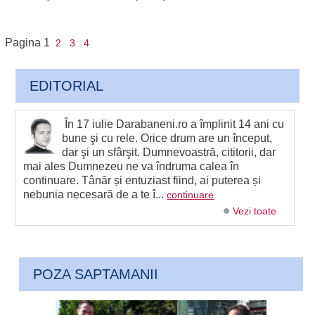
Pagina
1
2
3
4
EDITORIAL
În 17 iulie Darabaneni.ro a împlinit 14 ani cu
bune şi cu rele. Orice drum are un început,
dar şi un sfârşit. Dumnevoastră, cititorii, dar
mai ales Dumnezeu ne va îndruma calea în
continuare. Tânăr și entuziast fiind, ai puterea și
nebunia necesară de a te î...
continuare
Vezi toate
POZA SAPTAMANII