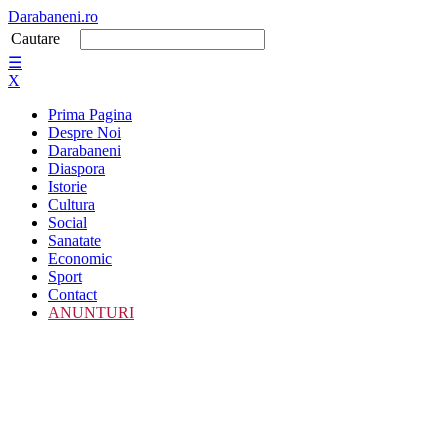
Darabaneni.ro
Cautare
☰
X
Prima Pagina
Despre Noi
Darabaneni
Diaspora
Istorie
Cultura
Social
Sanatate
Economic
Sport
Contact
ANUNTURI