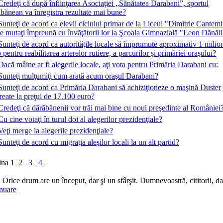
Credeţi că după înfiinţarea Asociaţiei „Sănătatea Darabani”, sportul
bănean va înregistra rezultate mai bune?
Sunteţi de acord ca elevii ciclului primar de la Liceul "Dimitrie Cantemi
ie mutaţi împreună cu învăţătorii lor la Şcoala Gimnazială "Leon Dănăi
Sunteţi de acord ca autorităţile locale să împrumute aproximativ 1 milio
 pentru reabilitarea arterelor rutiere, a parcurilor şi primăriei oraşului?
Dacă mâine ar fi alegerile locale, aţi vota pentru Primăria Darabani cu:
Sunteţi mulţumiţi cum arată acum oraşul Darabani?
Sunteţi de acord ca Primăria Darabani să achiziţioneze o maşină Duster
eate la preţul de 17.100 euro?
Credeţi că dărăbănenii vor trăi mai bine cu noul preşedinte al României
Cu cine votaţi în turul doi al alegerilor prezidenţiale?
Veţi merge la alegerile prezidenţiale?
Sunteţi de acord cu migraţia aleşilor locali la un alt partid?
ina
1
2
3
4
. Orice drum are un început, dar şi un sfârşit. Dumnevoastră, cititorii,
nuare