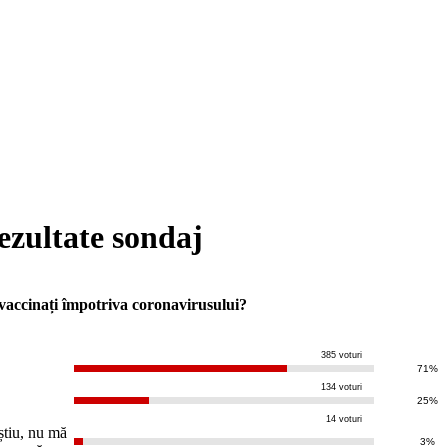
ezultate sondaj
vaccinați împotriva coronavirusului?
385 voturi
u
71%
134 voturi
a
25%
14 voturi
știu, nu mă
3%