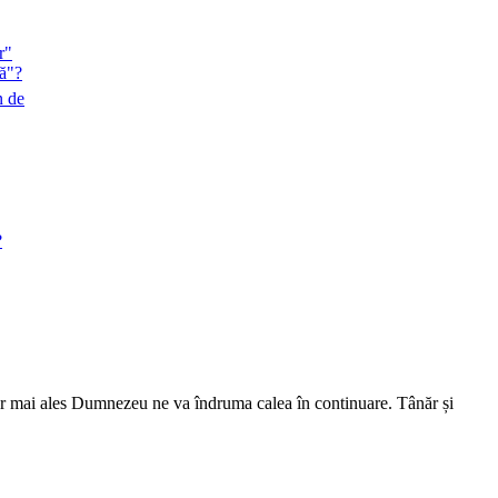
r"
lă"?
n de
?
 dar mai ales Dumnezeu ne va îndruma calea în continuare. Tânăr și