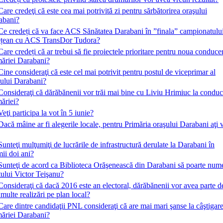
Care credeţi că este cea mai potrivită zi pentru sărbătorirea oraşului
abani?
Ce credeți că va face ACS Sănătatea Darabani în ”finala” campionatulu
ețean cu ACS TransDor Tudora?
Care credeți că ar trebui să fie proiectele prioritare pentru noua conduce
măriei Darabani?
Cine consideraţi că este cel mai potrivit pentru postul de viceprimar al
şului Darabani?
Consideraţi că dărăbănenii vor trăi mai bine cu Liviu Hrimiuc la condu
ăriei?
Veţi participa la vot în 5 iunie?
Dacă mâine ar fi alegerile locale, pentru Primăria oraşului Darabani aţi 
Sunteţi mulţumiţi de lucrările de infrastructură derulate la Darabani în
mii doi ani?
Sunteţi de acord ca Biblioteca Orăşenească din Darabani să poarte num
ului Victor Teişanu?
Consideraţi că dacă 2016 este an electoral, dărăbănenii vor avea parte d
multe realizări pe plan local?
Care dintre candidaţii PNL consideraţi că are mai mari şanse la câştigar
măriei Darabani?