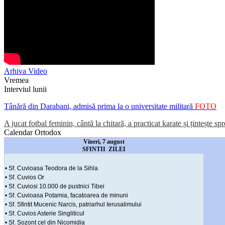
Arhiva Video
Vremea
Interviul lunii
Tânără din Darabani, admisă prima la o universitate militară
FOTO
A jucat fotbal feminin, cântă la chitară, a practicat karate și țintește sp
Calendar Ortodox
Vineri, 7 august
SFINTII ZILEI
• Sf. Cuvioasa Teodora de la Sihla
• Sf. Cuvios Or
• Sf. Cuviosi 10.000 de pustnici Tibei
• Sf. Cuvioasa Potamia, facatoarea de minuni
• Sf. Sfintit Mucenic Narcis, patriarhul Ierusalimului
• Sf. Cuvios Asterie Singliticul
• Sf. Sozont cel din Nicomidia