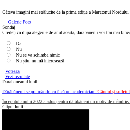
Câteva imagini mai strălucite de la prima ediție a Maratonul Nordului
Galerie Foto
Sondaj
Credeți că după alegerile de anul acesta, dărăbănenii vor trăi mai bine
Da
Nu
Nu se va schimba nimic
Nu știu, nu mă interesează
Voteaza
Vezi rezultate
Darabaneanul lunii
Dărăbănenii se pot mândri cu încă un academician
”Gândul și suflet
Începutul anului 2022 a adus pentru dărăbăneni un motiv de mândrie. Un
Clipul lunii