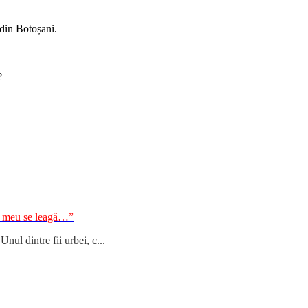
 din Botoșani.
?
ul meu se leagă…”
ul dintre fii urbei, c...