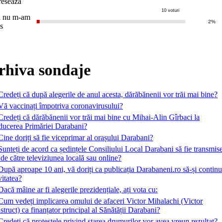
eresează
10 voturi
ă nu m-am
2%
cis
rhiva sondaje
Credeți că după alegerile de anul acesta, dărăbănenii vor trăi mai bine?
Vă vaccinați împotriva coronavirusului?
Credeți că dărăbănenii vor trăi mai bine cu Mihai-Alin Gîrbaci la
ducerea Primăriei Darabani?
Cine doriți să fie viceprimar al orașului Darabani?
Sunteți de acord ca ședințele Consiliului Local Darabani să fie transmis
 de către televiziunea locală sau online?
După aproape 10 ani, vă doriți ca publicația Darabaneni.ro să-și contin
vitatea?
Dacă mâine ar fi alegerile prezidențiale, ați vota cu:
Cum vedeți implicarea omului de afaceri Victor Mihalachi (Victor
truct) ca finanțator principal al Sănătății Darabani?
Credeți că protestele privind starea drumurilor vor avea vreun rezultat?