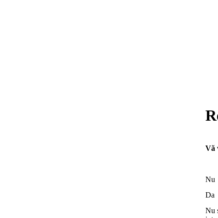
R
Vă 
N
D
Nu 