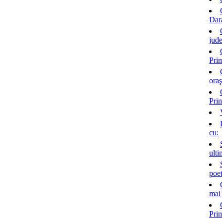
Dar
jud
Pri
ora
Prim
cu:
ulti
poet
mai 
Pri