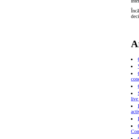
int
Înc
de
A
con
live
acti
Cons