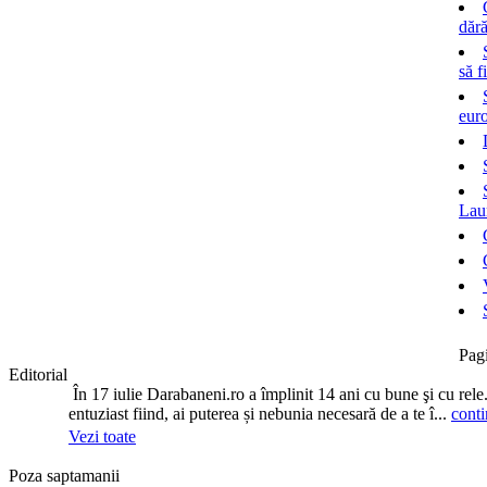
dără
să f
euro
Laur
Pag
Editorial
În 17 iulie Darabaneni.ro a împlinit 14 ani cu bune şi cu rele
entuziast fiind, ai puterea și nebunia necesară de a te î...
conti
Vezi toate
Poza saptamanii